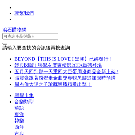
聯繫我們
滾石購物網
請輸入要查找的資訊後再按查詢
BEYOND【THIS IS LOVE I 黑膠】已經發行！
經典閃耀 ! 張學友廣東精選2CDs重磅登場
五月天回到那一天重回大巨蛋周邊商品全新上架 !
張震嶽跟著感覺走金曲獎專輯黑膠追加限時預購
周杰倫太陽之子珍藏黑膠精雕出擊！
黑膠市集
音樂類型
華語
東洋
韓樂
西洋
古典