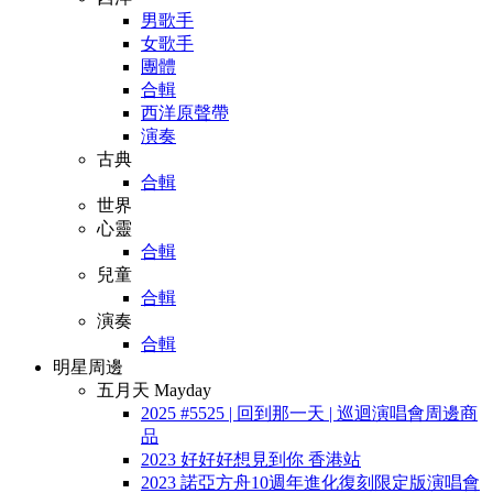
男歌手
女歌手
團體
合輯
西洋原聲帶
演奏
古典
合輯
世界
心靈
合輯
兒童
合輯
演奏
合輯
明星周邊
五月天 Mayday
2025 #5525 | 回到那一天 | 巡迴演唱會周邊商
品
2023 好好好想見到你 香港站
2023 諾亞方舟10週年進化復刻限定版演唱會