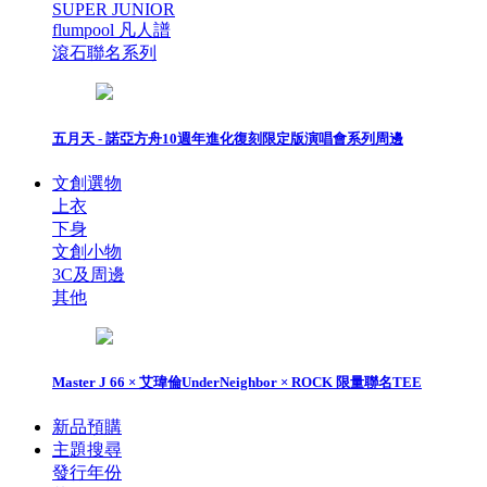
SUPER JUNIOR
flumpool 凡人譜
滾石聯名系列
五月天 - 諾亞方舟10週年進化復刻限定版演唱會系列周邊
文創選物
上衣
下身
文創小物
3C及周邊
其他
Master J 66 × 艾瑋倫UnderNeighbor × ROCK 限量聯名TEE
新品預購
主題搜尋
發行年份