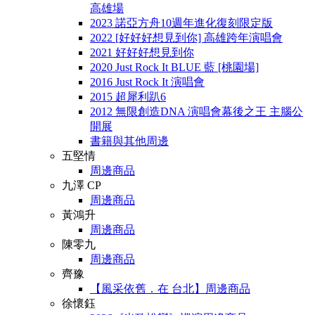
高雄場
2023 諾亞方舟10週年進化復刻限定版
2022 [好好好想見到你] 高雄跨年演唱會
2021 好好好想見到你
2020 Just Rock It BLUE 藍 [桃園場]
2016 Just Rock It 演唱會
2015 超犀利趴6
2012 無限創造DNA 演唱會幕後之王 主腦公
開展
書籍與其他周邊
五堅情
周邊商品
九澤 CP
周邊商品
黃鴻升
周邊商品
陳零九
周邊商品
齊豫
【風采依舊．在 台北】周邊商品
徐懷鈺