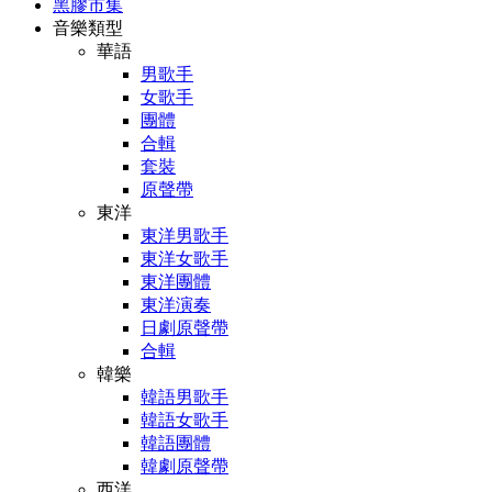
黑膠市集
音樂類型
華語
男歌手
女歌手
團體
合輯
套裝
原聲帶
東洋
東洋男歌手
東洋女歌手
東洋團體
東洋演奏
日劇原聲帶
合輯
韓樂
韓語男歌手
韓語女歌手
韓語團體
韓劇原聲帶
西洋