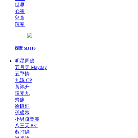
世界
心靈
兒童
演奏
頑童 MJ116
明星周邊
五月天 Mayday
五堅情
九澤 CP
黃鴻升
陳零九
齊豫
徐懷鈺
孫盛希
小男孩樂團
八三夭 831
蘇打綠