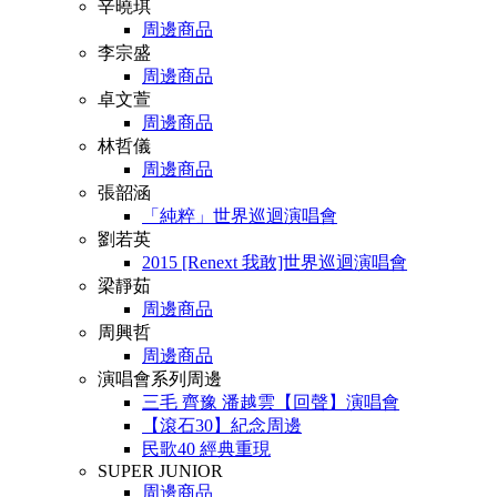
辛曉琪
周邊商品
李宗盛
周邊商品
卓文萱
周邊商品
林哲儀
周邊商品
張韶涵
「純粹」世界巡迴演唱會
劉若英
2015 [Renext 我敢]世界巡迴演唱會
梁靜茹
周邊商品
周興哲
周邊商品
演唱會系列周邊
三毛 齊豫 潘越雲【回聲】演唱會
【滾石30】紀念周邊
民歌40 經典重現
SUPER JUNIOR
周邊商品