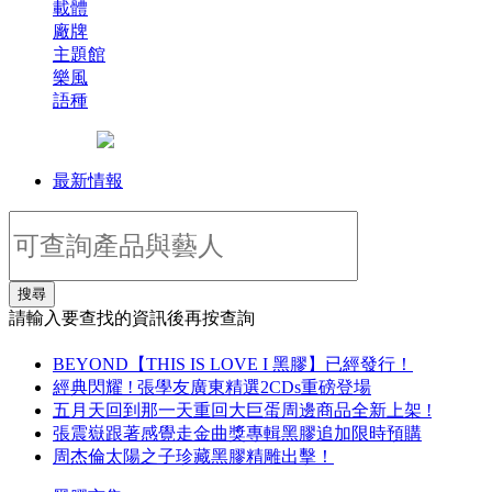
載體
廠牌
主題館
樂風
語種
最新情報
搜尋
請輸入要查找的資訊後再按查詢
BEYOND【THIS IS LOVE I 黑膠】已經發行！
經典閃耀 ! 張學友廣東精選2CDs重磅登場
五月天回到那一天重回大巨蛋周邊商品全新上架 !
張震嶽跟著感覺走金曲獎專輯黑膠追加限時預購
周杰倫太陽之子珍藏黑膠精雕出擊！