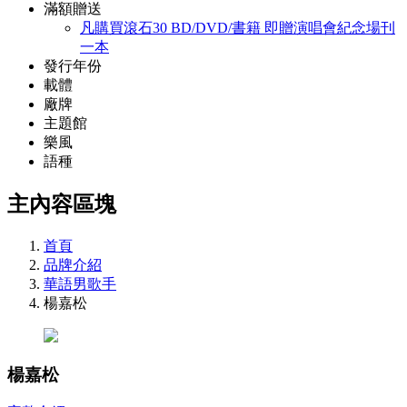
滿額贈送
凡購買滾石30 BD/DVD/書籍 即贈演唱會紀念場刊
一本
發行年份
載體
廠牌
主題館
樂風
語種
主內容區塊
首頁
品牌介紹
華語男歌手
楊嘉松
楊嘉松