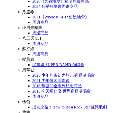
2026《光致蛻變》巡演周邊商品
2024 音樂分享會周邊商品
孫盛希
2021《Where is SHI? 出沒地帶》
周邊商品
小男孩樂團
周邊商品
八三夭 831
周邊商品
蘇打綠
周邊商品
縱貫線
縱貫線 SUPER BAND 演唱會
周華健
2025 少年的奇幻之旅3.0巡迴演唱會
2021 少年俠客演唱會
2016 華健30全系列紀念商品
2015 今天唱什麼 世界巡迴演唱會
周邊商品
伍佰
成功之路：How to Be a Rock Star 搖滾歌劇
曹格