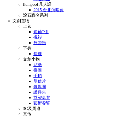
flumpool 凡人譜
2015 台北演唱會
滾石聯名系列
文創選物
上衣
短袖T恤
襯衫
外套類
下身
長褲
文創小物
貼紙
拼圖
手帕
明信片
鑰匙圈
證件夾
益智桌遊
藝術餐瓷
3C及周邊
其他