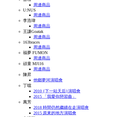
周邊商品
U:NUS
周邊商品
李浩瑋
周邊商品
王謙Goatak
周邊商品
163braces
周邊商品
福夢 FUMON
周邊商品
頑童 MJ116
周邊商品
陳昇
他鄉夢河演唱會
丁噹
2010 {下一站天后}演唱會
2015 「我愛你戀習曲」
萬芳
2018 時間仍然繼續在走演唱會
2015 原來的地方演唱會