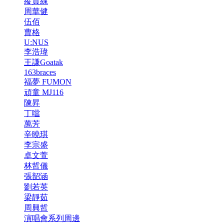
縱貫線
周華健
伍佰
曹格
U:NUS
李浩瑋
王謙Goatak
163braces
福夢 FUMON
頑童 MJ116
陳昇
丁噹
萬芳
辛曉琪
李宗盛
卓文萱
林哲儀
張韶涵
劉若英
梁靜茹
周興哲
演唱會系列周邊