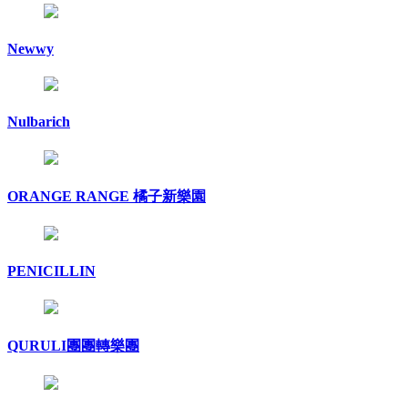
Newwy
Nulbarich
ORANGE RANGE 橘子新樂園
PENICILLIN
QURULI團團轉樂團