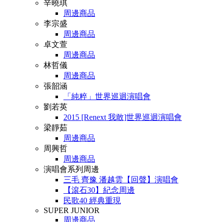
辛曉琪
周邊商品
李宗盛
周邊商品
卓文萱
周邊商品
林哲儀
周邊商品
張韶涵
「純粹」世界巡迴演唱會
劉若英
2015 [Renext 我敢]世界巡迴演唱會
梁靜茹
周邊商品
周興哲
周邊商品
演唱會系列周邊
三毛 齊豫 潘越雲【回聲】演唱會
【滾石30】紀念周邊
民歌40 經典重現
SUPER JUNIOR
周邊商品