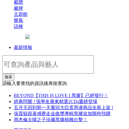
載體
廠牌
主題館
樂風
語種
最新情報
搜尋
請輸入要查找的資訊後再按查詢
BEYOND【THIS IS LOVE I 黑膠】已經發行！
經典閃耀 ! 張學友廣東精選2CDs重磅登場
五月天回到那一天重回大巨蛋周邊商品全新上架 !
張震嶽跟著感覺走金曲獎專輯黑膠追加限時預購
周杰倫太陽之子珍藏黑膠精雕出擊！