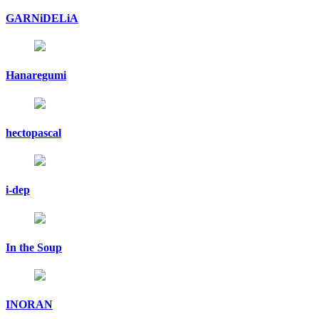
GARNiDELiA
Hanaregumi
hectopascal
i-dep
In the Soup
INORAN