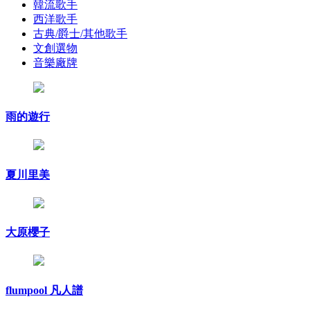
韓流歌手
西洋歌手
古典/爵士/其他歌手
文創選物
音樂廠牌
雨的遊行
夏川里美
大原櫻子
flumpool 凡人譜