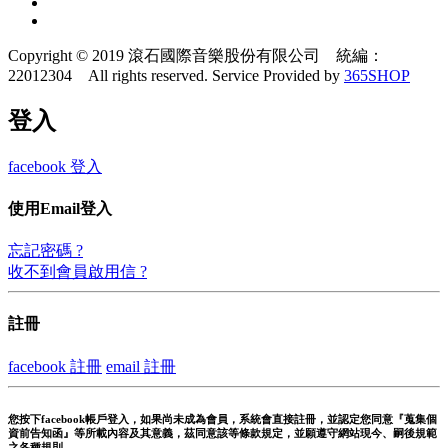
Copyright © 2019 滾石國際音樂股份有限公司 統編：
22012304 All rights reserved.
Service Provided by
365SHOP
登入
facebook 登入
使用Email登入
忘記密碼 ?
收不到會員啟用信 ?
註冊
facebook 註冊
email 註冊
您按下facebook帳戶登入，如果尚未成為會員，系統會直接註冊，並認定您同意『蒐集個
資前告知函』等所載內容及其意義，茲同意該等條款規定，並願遵守網站現今、嗣後規範
之各種規則。