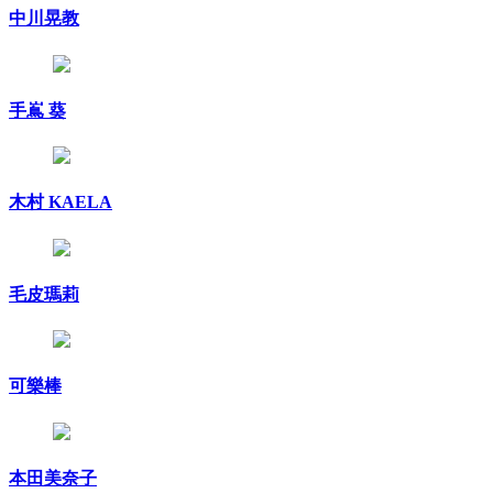
中川晃教
手嶌 葵
木村 KAELA
毛皮瑪莉
可樂棒
本田美奈子