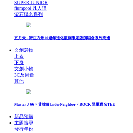
SUPER JUNIOR
flumpool 凡人譜
滾石聯名系列
五月天 - 諾亞方舟10週年進化復刻限定版演唱會系列周邊
文創選物
上衣
下身
文創小物
3C及周邊
其他
Master J 66 × 艾瑋倫UnderNeighbor × ROCK 限量聯名TEE
新品預購
主題搜尋
發行年份