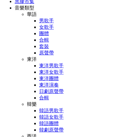
黑膠市集
音樂類型
華語
男歌手
女歌手
團體
合輯
套裝
原聲帶
東洋
東洋男歌手
東洋女歌手
東洋團體
東洋演奏
日劇原聲帶
合輯
韓樂
韓語男歌手
韓語女歌手
韓語團體
韓劇原聲帶
西洋