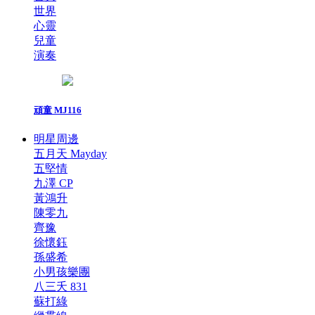
世界
心靈
兒童
演奏
頑童 MJ116
明星周邊
五月天 Mayday
五堅情
九澤 CP
黃鴻升
陳零九
齊豫
徐懷鈺
孫盛希
小男孩樂團
八三夭 831
蘇打綠