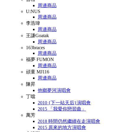
周邊商品
U:NUS
周邊商品
李浩瑋
周邊商品
王謙Goatak
周邊商品
163braces
周邊商品
福夢 FUMON
周邊商品
頑童 MJ116
周邊商品
陳昇
他鄉夢河演唱會
丁噹
2010 {下一站天后}演唱會
2015 「我愛你戀習曲」
萬芳
2018 時間仍然繼續在走演唱會
2015 原來的地方演唱會