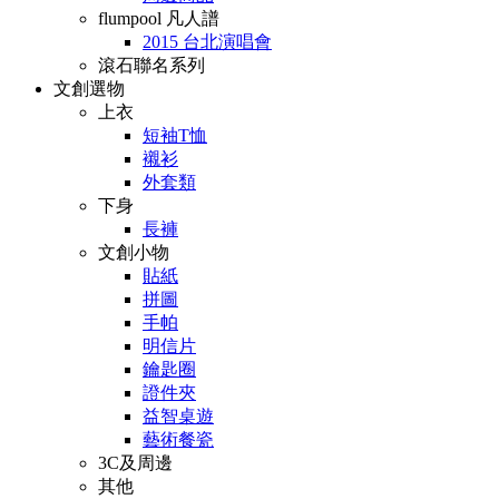
flumpool 凡人譜
2015 台北演唱會
滾石聯名系列
文創選物
上衣
短袖T恤
襯衫
外套類
下身
長褲
文創小物
貼紙
拼圖
手帕
明信片
鑰匙圈
證件夾
益智桌遊
藝術餐瓷
3C及周邊
其他