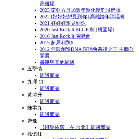
高雄場
2023 諾亞方舟10週年進化復刻限定版
2022 [好好好想見到你] 高雄跨年演唱會
2021 好好好想見到你
2020 Just Rock It BLUE 藍 [桃園場]
2016 Just Rock It 演唱會
2015 超犀利趴6
2012 無限創造DNA 演唱會幕後之王 主腦公
開展
書籍與其他周邊
五堅情
周邊商品
九澤 CP
周邊商品
黃鴻升
周邊商品
陳零九
周邊商品
齊豫
【風采依舊．在 台北】周邊商品
徐懷鈺