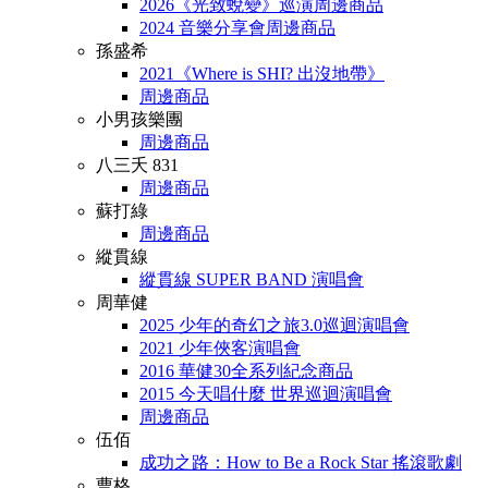
2026《光致蛻變》巡演周邊商品
2024 音樂分享會周邊商品
孫盛希
2021《Where is SHI? 出沒地帶》
周邊商品
小男孩樂團
周邊商品
八三夭 831
周邊商品
蘇打綠
周邊商品
縱貫線
縱貫線 SUPER BAND 演唱會
周華健
2025 少年的奇幻之旅3.0巡迴演唱會
2021 少年俠客演唱會
2016 華健30全系列紀念商品
2015 今天唱什麼 世界巡迴演唱會
周邊商品
伍佰
成功之路：How to Be a Rock Star 搖滾歌劇
曹格