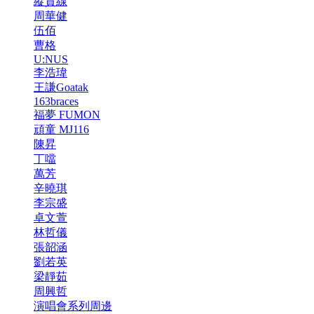
縱貫線
周華健
伍佰
曹格
U:NUS
李浩瑋
王謙Goatak
163braces
福夢 FUMON
頑童 MJ116
陳昇
丁噹
萬芳
辛曉琪
李宗盛
卓文萱
林哲儀
張韶涵
劉若英
梁靜茹
周興哲
演唱會系列周邊