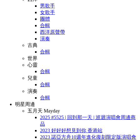
男歌手
女歌手
團體
合輯
西洋原聲帶
演奏
古典
合輯
世界
心靈
合輯
兒童
合輯
演奏
合輯
明星周邊
五月天 Mayday
2025 #5525 | 回到那一天 | 巡迴演唱會周邊商
品
2023 好好好想見到你 香港站
2023 諾亞方舟10週年進化復刻限定版演唱會