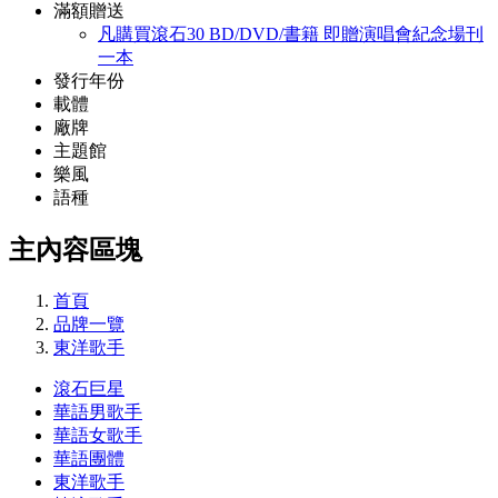
滿額贈送
凡購買滾石30 BD/DVD/書籍 即贈演唱會紀念場刊
一本
發行年份
載體
廠牌
主題館
樂風
語種
主內容區塊
首頁
品牌一覽
東洋歌手
滾石巨星
華語男歌手
華語女歌手
華語團體
東洋歌手