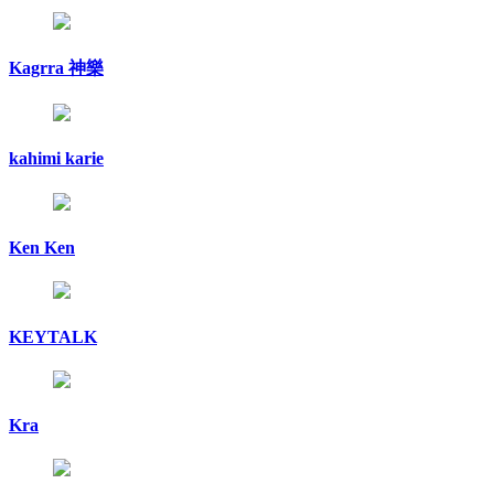
Kagrra 神樂
kahimi karie
Ken Ken
KEYTALK
Kra