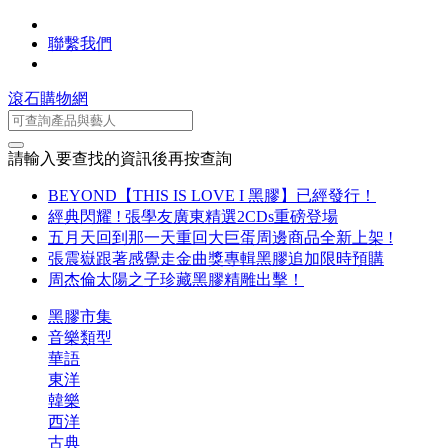
聯繫我們
滾石購物網
請輸入要查找的資訊後再按查詢
BEYOND【THIS IS LOVE I 黑膠】已經發行！
經典閃耀 ! 張學友廣東精選2CDs重磅登場
五月天回到那一天重回大巨蛋周邊商品全新上架 !
張震嶽跟著感覺走金曲獎專輯黑膠追加限時預購
周杰倫太陽之子珍藏黑膠精雕出擊！
黑膠市集
音樂類型
華語
東洋
韓樂
西洋
古典