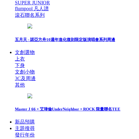
SUPER JUNIOR
flumpool 凡人譜
滾石聯名系列
五月天 - 諾亞方舟10週年進化復刻限定版演唱會系列周邊
文創選物
上衣
下身
文創小物
3C及周邊
其他
Master J 66 × 艾瑋倫UnderNeighbor × ROCK 限量聯名TEE
新品預購
主題搜尋
發行年份