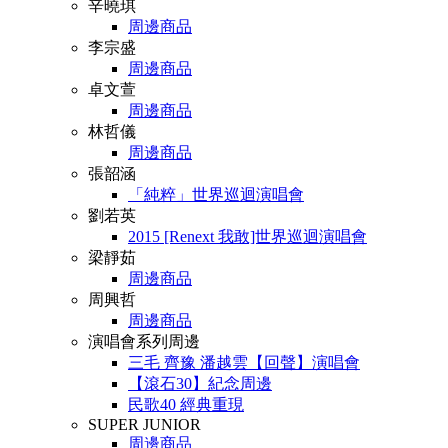
辛曉琪
周邊商品
李宗盛
周邊商品
卓文萱
周邊商品
林哲儀
周邊商品
張韶涵
「純粹」世界巡迴演唱會
劉若英
2015 [Renext 我敢]世界巡迴演唱會
梁靜茹
周邊商品
周興哲
周邊商品
演唱會系列周邊
三毛 齊豫 潘越雲【回聲】演唱會
【滾石30】紀念周邊
民歌40 經典重現
SUPER JUNIOR
周邊商品