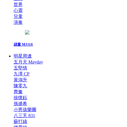
世界
心靈
兒童
演奏
頑童 MJ116
明星周邊
五月天 Mayday
五堅情
九澤 CP
黃鴻升
陳零九
齊豫
徐懷鈺
孫盛希
小男孩樂團
八三夭 831
蘇打綠