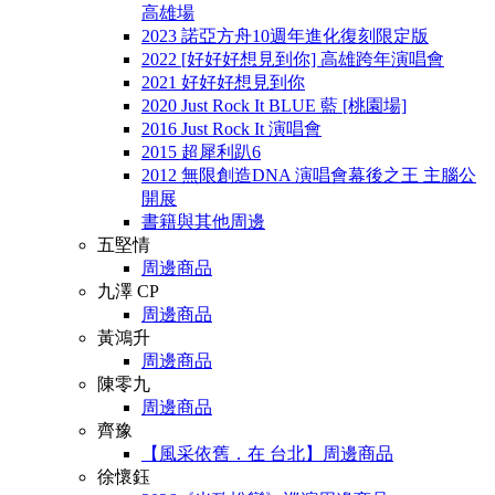
高雄場
2023 諾亞方舟10週年進化復刻限定版
2022 [好好好想見到你] 高雄跨年演唱會
2021 好好好想見到你
2020 Just Rock It BLUE 藍 [桃園場]
2016 Just Rock It 演唱會
2015 超犀利趴6
2012 無限創造DNA 演唱會幕後之王 主腦公
開展
書籍與其他周邊
五堅情
周邊商品
九澤 CP
周邊商品
黃鴻升
周邊商品
陳零九
周邊商品
齊豫
【風采依舊．在 台北】周邊商品
徐懷鈺