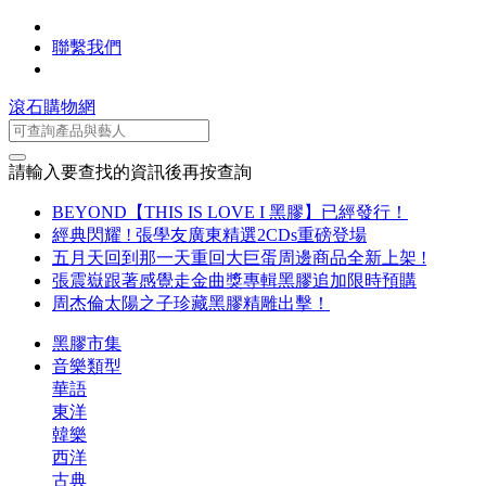
聯繫我們
滾石購物網
請輸入要查找的資訊後再按查詢
BEYOND【THIS IS LOVE I 黑膠】已經發行！
經典閃耀 ! 張學友廣東精選2CDs重磅登場
五月天回到那一天重回大巨蛋周邊商品全新上架 !
張震嶽跟著感覺走金曲獎專輯黑膠追加限時預購
周杰倫太陽之子珍藏黑膠精雕出擊！
黑膠市集
音樂類型
華語
東洋
韓樂
西洋
古典