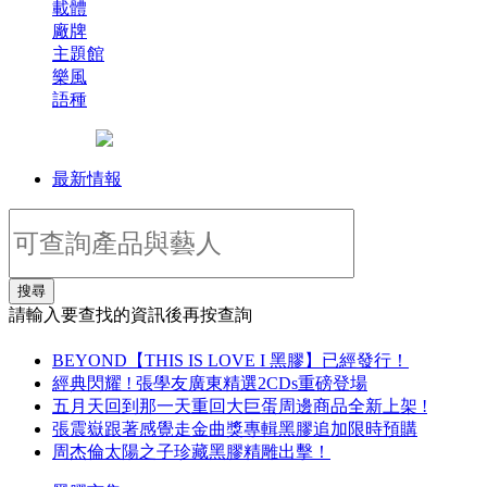
載體
廠牌
主題館
樂風
語種
最新情報
搜尋
請輸入要查找的資訊後再按查詢
BEYOND【THIS IS LOVE I 黑膠】已經發行！
經典閃耀 ! 張學友廣東精選2CDs重磅登場
五月天回到那一天重回大巨蛋周邊商品全新上架 !
張震嶽跟著感覺走金曲獎專輯黑膠追加限時預購
周杰倫太陽之子珍藏黑膠精雕出擊！