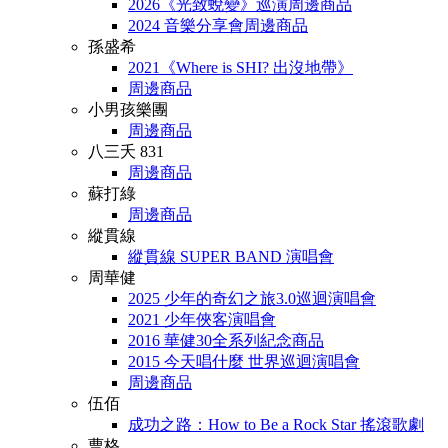
2026《光致蛻變》巡演周邊商品
2024 音樂分享會周邊商品
孫盛希
2021《Where is SHI? 出沒地帶》
周邊商品
小男孩樂團
周邊商品
八三夭 831
周邊商品
蘇打綠
周邊商品
縱貫線
縱貫線 SUPER BAND 演唱會
周華健
2025 少年的奇幻之旅3.0巡迴演唱會
2021 少年俠客演唱會
2016 華健30全系列紀念商品
2015 今天唱什麼 世界巡迴演唱會
周邊商品
伍佰
成功之路：How to Be a Rock Star 搖滾歌劇
曹格