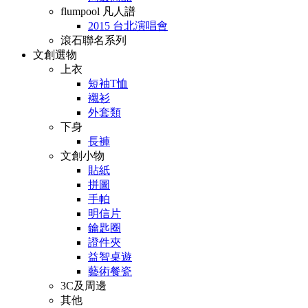
flumpool 凡人譜
2015 台北演唱會
滾石聯名系列
文創選物
上衣
短袖T恤
襯衫
外套類
下身
長褲
文創小物
貼紙
拼圖
手帕
明信片
鑰匙圈
證件夾
益智桌遊
藝術餐瓷
3C及周邊
其他