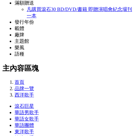
滿額贈送
凡購買滾石30 BD/DVD/書籍 即贈演唱會紀念場刊
一本
發行年份
載體
廠牌
主題館
樂風
語種
主內容區塊
首頁
品牌一覽
西洋歌手
滾石巨星
華語男歌手
華語女歌手
華語團體
東洋歌手