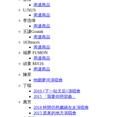
周邊商品
U:NUS
周邊商品
李浩瑋
周邊商品
王謙Goatak
周邊商品
163braces
周邊商品
福夢 FUMON
周邊商品
頑童 MJ116
周邊商品
陳昇
他鄉夢河演唱會
丁噹
2010 {下一站天后}演唱會
2015 「我愛你戀習曲」
萬芳
2018 時間仍然繼續在走演唱會
2015 原來的地方演唱會