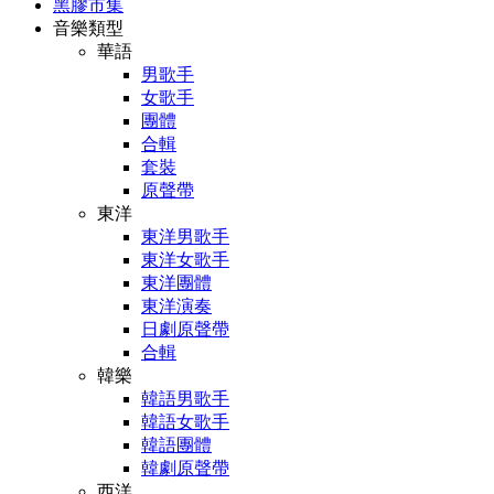
黑膠市集
音樂類型
華語
男歌手
女歌手
團體
合輯
套裝
原聲帶
東洋
東洋男歌手
東洋女歌手
東洋團體
東洋演奏
日劇原聲帶
合輯
韓樂
韓語男歌手
韓語女歌手
韓語團體
韓劇原聲帶
西洋