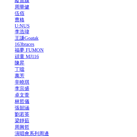
縱貫線
周華健
伍佰
曹格
U:NUS
李浩瑋
王謙Goatak
163braces
福夢 FUMON
頑童 MJ116
陳昇
丁噹
萬芳
辛曉琪
李宗盛
卓文萱
林哲儀
張韶涵
劉若英
梁靜茹
周興哲
演唱會系列周邊