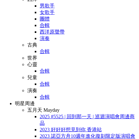
男歌手
女歌手
團體
合輯
西洋原聲帶
演奏
古典
合輯
世界
心靈
合輯
兒童
合輯
演奏
合輯
明星周邊
五月天 Mayday
2025 #5525 | 回到那一天 | 巡迴演唱會周邊商
品
2023 好好好想見到你 香港站
2023 諾亞方舟10週年進化復刻限定版演唱會