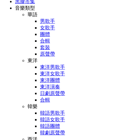
黑膠市集
音樂類型
華語
男歌手
女歌手
團體
合輯
套裝
原聲帶
東洋
東洋男歌手
東洋女歌手
東洋團體
東洋演奏
日劇原聲帶
合輯
韓樂
韓語男歌手
韓語女歌手
韓語團體
韓劇原聲帶
西洋