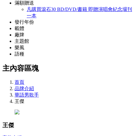
滿額贈送
凡購買滾石30 BD/DVD/書籍 即贈演唱會紀念場刊
一本
發行年份
載體
廠牌
主題館
樂風
語種
主內容區塊
首頁
品牌介紹
華語男歌手
王傑
王傑