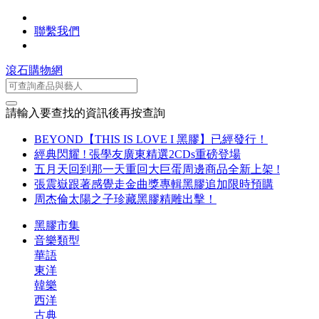
聯繫我們
滾石購物網
請輸入要查找的資訊後再按查詢
BEYOND【THIS IS LOVE I 黑膠】已經發行！
經典閃耀 ! 張學友廣東精選2CDs重磅登場
五月天回到那一天重回大巨蛋周邊商品全新上架 !
張震嶽跟著感覺走金曲獎專輯黑膠追加限時預購
周杰倫太陽之子珍藏黑膠精雕出擊！
黑膠市集
音樂類型
華語
東洋
韓樂
西洋
古典