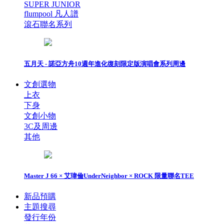
SUPER JUNIOR
flumpool 凡人譜
滾石聯名系列
五月天 - 諾亞方舟10週年進化復刻限定版演唱會系列周邊
文創選物
上衣
下身
文創小物
3C及周邊
其他
Master J 66 × 艾瑋倫UnderNeighbor × ROCK 限量聯名TEE
新品預購
主題搜尋
發行年份