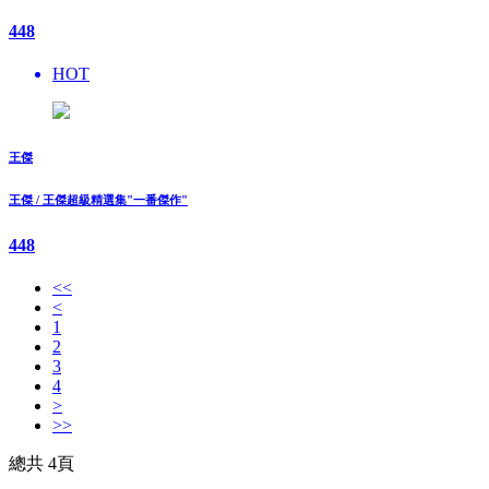
448
HOT
王傑
王傑 / 王傑超級精選集"一番傑作"
448
<<
<
1
2
3
4
>
>>
總共 4頁