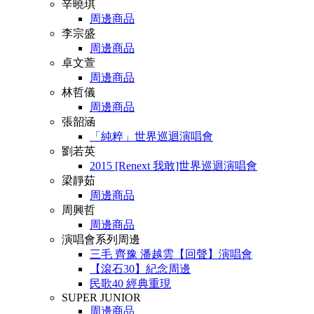
辛曉琪
周邊商品
李宗盛
周邊商品
卓文萱
周邊商品
林哲儀
周邊商品
張韶涵
「純粹」世界巡迴演唱會
劉若英
2015 [Renext 我敢]世界巡迴演唱會
梁靜茹
周邊商品
周興哲
周邊商品
演唱會系列周邊
三毛 齊豫 潘越雲【回聲】演唱會
【滾石30】紀念周邊
民歌40 經典重現
SUPER JUNIOR
周邊商品