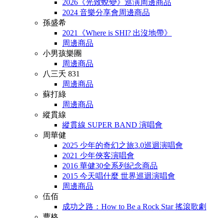
2026《光致蛻變》巡演周邊商品
2024 音樂分享會周邊商品
孫盛希
2021《Where is SHI? 出沒地帶》
周邊商品
小男孩樂團
周邊商品
八三夭 831
周邊商品
蘇打綠
周邊商品
縱貫線
縱貫線 SUPER BAND 演唱會
周華健
2025 少年的奇幻之旅3.0巡迴演唱會
2021 少年俠客演唱會
2016 華健30全系列紀念商品
2015 今天唱什麼 世界巡迴演唱會
周邊商品
伍佰
成功之路：How to Be a Rock Star 搖滾歌劇
曹格