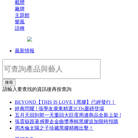
載體
廠牌
主題館
樂風
語種
最新情報
搜尋
請輸入要查找的資訊後再按查詢
BEYOND【THIS IS LOVE I 黑膠】已經發行！
經典閃耀 ! 張學友廣東精選2CDs重磅登場
五月天回到那一天重回大巨蛋周邊商品全新上架 !
張震嶽跟著感覺走金曲獎專輯黑膠追加限時預購
周杰倫太陽之子珍藏黑膠精雕出擊！