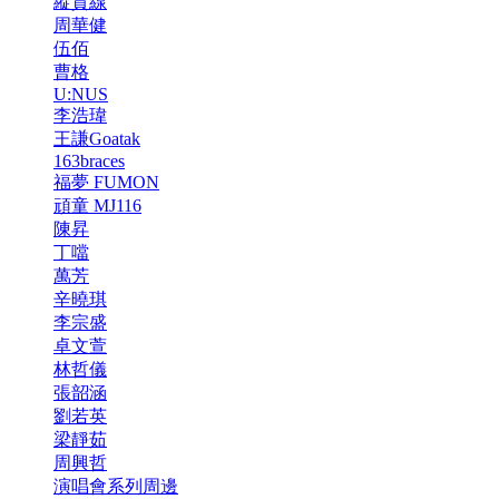
縱貫線
周華健
伍佰
曹格
U:NUS
李浩瑋
王謙Goatak
163braces
福夢 FUMON
頑童 MJ116
陳昇
丁噹
萬芳
辛曉琪
李宗盛
卓文萱
林哲儀
張韶涵
劉若英
梁靜茹
周興哲
演唱會系列周邊