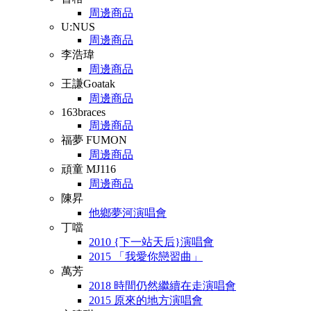
周邊商品
U:NUS
周邊商品
李浩瑋
周邊商品
王謙Goatak
周邊商品
163braces
周邊商品
福夢 FUMON
周邊商品
頑童 MJ116
周邊商品
陳昇
他鄉夢河演唱會
丁噹
2010 {下一站天后}演唱會
2015 「我愛你戀習曲」
萬芳
2018 時間仍然繼續在走演唱會
2015 原來的地方演唱會