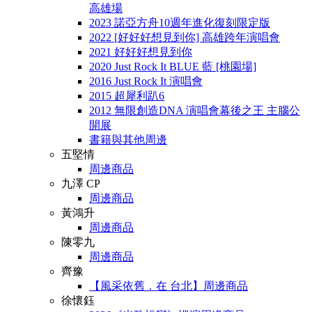
高雄場
2023 諾亞方舟10週年進化復刻限定版
2022 [好好好想見到你] 高雄跨年演唱會
2021 好好好想見到你
2020 Just Rock It BLUE 藍 [桃園場]
2016 Just Rock It 演唱會
2015 超犀利趴6
2012 無限創造DNA 演唱會幕後之王 主腦公
開展
書籍與其他周邊
五堅情
周邊商品
九澤 CP
周邊商品
黃鴻升
周邊商品
陳零九
周邊商品
齊豫
【風采依舊．在 台北】周邊商品
徐懷鈺