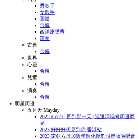
男歌手
女歌手
團體
合輯
西洋原聲帶
演奏
古典
合輯
世界
心靈
合輯
兒童
合輯
演奏
合輯
明星周邊
五月天 Mayday
2025 #5525 | 回到那一天 | 巡迴演唱會周邊商
品
2023 好好好想見到你 香港站
2023 諾亞方舟10週年進化復刻限定版演唱會