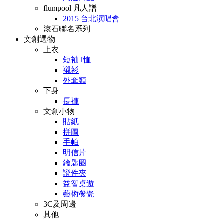
flumpool 凡人譜
2015 台北演唱會
滾石聯名系列
文創選物
上衣
短袖T恤
襯衫
外套類
下身
長褲
文創小物
貼紙
拼圖
手帕
明信片
鑰匙圈
證件夾
益智桌遊
藝術餐瓷
3C及周邊
其他