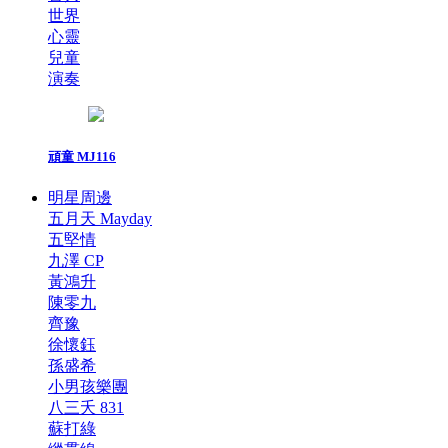
世界
心靈
兒童
演奏
頑童 MJ116
明星周邊
五月天 Mayday
五堅情
九澤 CP
黃鴻升
陳零九
齊豫
徐懷鈺
孫盛希
小男孩樂團
八三夭 831
蘇打綠