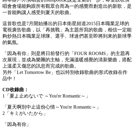
唱會會場能夠跟所有觀眾合而為一的感覺而創造出的新歌，是
一首能夠讓人感受到夏天的歌曲。
這首歌也是7月開始播出的日本衛星頻道2015日本職業足球的
電視廣告歌曲，以「再挑戰」為主題所寫的歌曲，相信一定能
夠炒熱日本職業足球隊、選手、球迷們甚至即將到來的新球季
的氣氛。
「因為有你」則是將日前發行的「FOUR ROOMS」的主題再
次展現，並成為樂團的主軸，充滿溫暖感覺的清新樂曲，搭配
上溫柔又傷悲的訊息而完成的歌曲。
另外「Let Tomorrow Be」也以特別收錄歌曲的形式收錄在作
品中！
CD
收錄曲：
1「夏よ止めないで ～You're Romantic～」
「夏天啊別中止這份心情～You're Romantic～」
2「キミがいたから」
「因為有你」