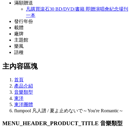
滿額贈送
凡購買滾石30 BD/DVD/書籍 即贈演唱會紀念場刊
一本
發行年份
載體
廠牌
主題館
樂風
語種
主內容區塊
首頁
產品介紹
音樂類型
東洋
東洋團體
flumpool 凡人譜 / 夏よ止めないで～You're Romantic～
MENU_HEADER_PRODUCT_TITLE
音樂類型