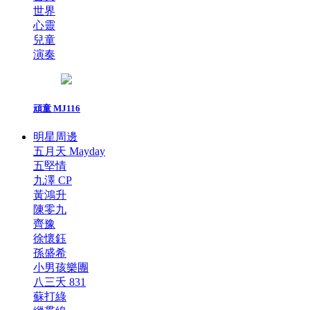
世界
心靈
兒童
演奏
頑童 MJ116
明星周邊
五月天 Mayday
五堅情
九澤 CP
黃鴻升
陳零九
齊豫
徐懷鈺
孫盛希
小男孩樂團
八三夭 831
蘇打綠