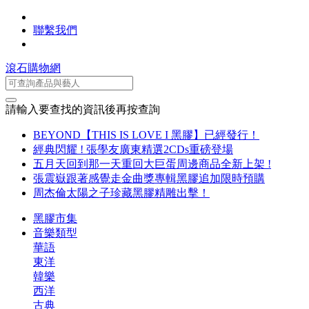
聯繫我們
滾石購物網
請輸入要查找的資訊後再按查詢
BEYOND【THIS IS LOVE I 黑膠】已經發行！
經典閃耀 ! 張學友廣東精選2CDs重磅登場
五月天回到那一天重回大巨蛋周邊商品全新上架 !
張震嶽跟著感覺走金曲獎專輯黑膠追加限時預購
周杰倫太陽之子珍藏黑膠精雕出擊！
黑膠市集
音樂類型
華語
東洋
韓樂
西洋
古典