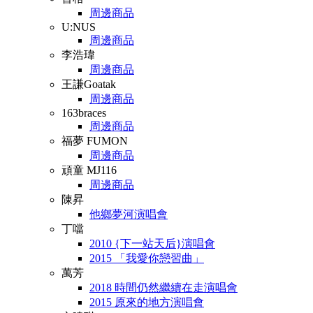
周邊商品
U:NUS
周邊商品
李浩瑋
周邊商品
王謙Goatak
周邊商品
163braces
周邊商品
福夢 FUMON
周邊商品
頑童 MJ116
周邊商品
陳昇
他鄉夢河演唱會
丁噹
2010 {下一站天后}演唱會
2015 「我愛你戀習曲」
萬芳
2018 時間仍然繼續在走演唱會
2015 原來的地方演唱會