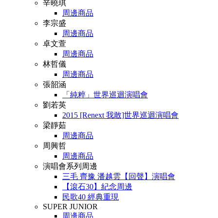
辛曉琪
周邊商品
李宗盛
周邊商品
卓文萱
周邊商品
林哲儀
周邊商品
張韶涵
「純粹」世界巡迴演唱會
劉若英
2015 [Renext 我敢]世界巡迴演唱會
梁靜茹
周邊商品
周興哲
周邊商品
演唱會系列周邊
三毛 齊豫 潘越雲【回聲】演唱會
【滾石30】紀念周邊
民歌40 經典重現
SUPER JUNIOR
周邊商品