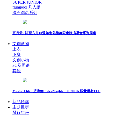
SUPER JUNIOR
flumpool 凡人譜
滾石聯名系列
五月天 - 諾亞方舟10週年進化復刻限定版演唱會系列周邊
文創選物
上衣
下身
文創小物
3C及周邊
其他
Master J 66 × 艾瑋倫UnderNeighbor × ROCK 限量聯名TEE
新品預購
主題搜尋
發行年份