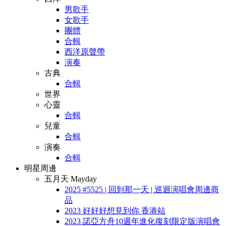
男歌手
女歌手
團體
合輯
西洋原聲帶
演奏
古典
合輯
世界
心靈
合輯
兒童
合輯
演奏
合輯
明星周邊
五月天 Mayday
2025 #5525 | 回到那一天 | 巡迴演唱會周邊商
品
2023 好好好想見到你 香港站
2023 諾亞方舟10週年進化復刻限定版演唱會