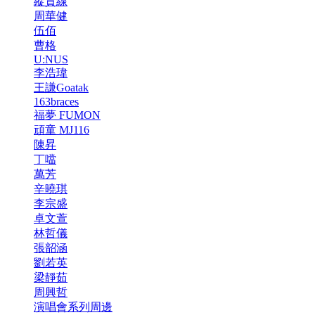
縱貫線
周華健
伍佰
曹格
U:NUS
李浩瑋
王謙Goatak
163braces
福夢 FUMON
頑童 MJ116
陳昇
丁噹
萬芳
辛曉琪
李宗盛
卓文萱
林哲儀
張韶涵
劉若英
梁靜茹
周興哲
演唱會系列周邊