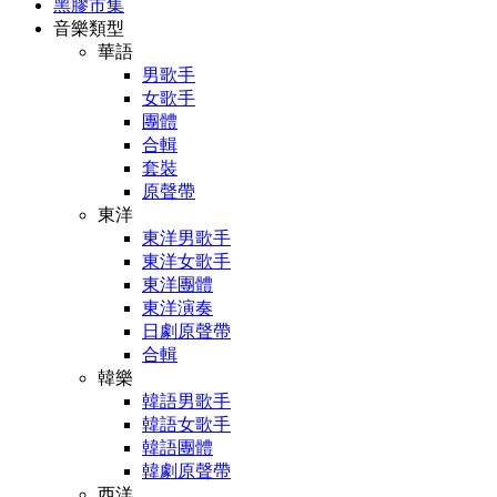
黑膠市集
音樂類型
華語
男歌手
女歌手
團體
合輯
套裝
原聲帶
東洋
東洋男歌手
東洋女歌手
東洋團體
東洋演奏
日劇原聲帶
合輯
韓樂
韓語男歌手
韓語女歌手
韓語團體
韓劇原聲帶
西洋