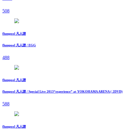
508
flumpool 凡人譜
flumpool 凡人譜 / EGG
488
flumpool 凡人譜
flumpool 凡人譜 / Special Live 2013“experience” at YOKOHAMA ARENA ( 2DVD)
588
flumpool 凡人譜