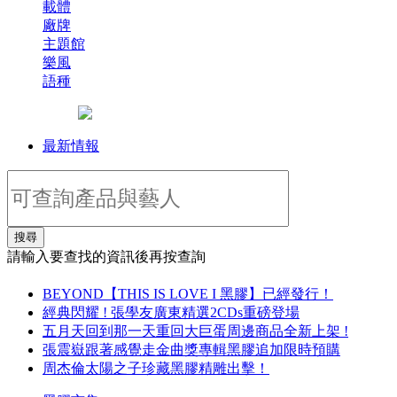
載體
廠牌
主題館
樂風
語種
最新情報
搜尋
請輸入要查找的資訊後再按查詢
BEYOND【THIS IS LOVE I 黑膠】已經發行！
經典閃耀 ! 張學友廣東精選2CDs重磅登場
五月天回到那一天重回大巨蛋周邊商品全新上架 !
張震嶽跟著感覺走金曲獎專輯黑膠追加限時預購
周杰倫太陽之子珍藏黑膠精雕出擊！