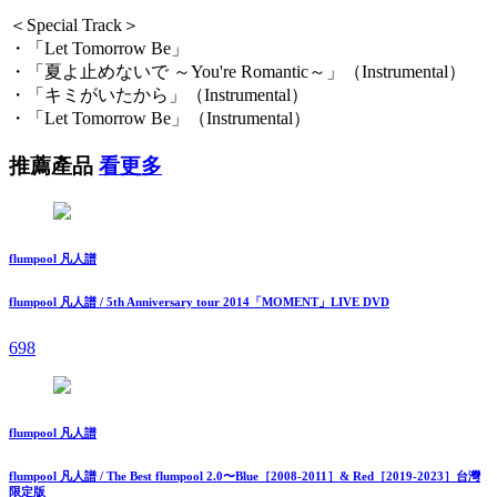
＜Special Track＞
・「Let Tomorrow Be」
・「夏よ止めないで ～You're Romantic～」（Instrumental）
・「キミがいたから」（Instrumental）
・「Let Tomorrow Be」（Instrumental）
推薦產品
看更多
flumpool 凡人譜
flumpool 凡人譜 / 5th Anniversary tour 2014「MOMENT」LIVE DVD
698
flumpool 凡人譜
flumpool 凡人譜 / The Best flumpool 2.0〜Blue［2008-2011］& Red［2019-2023］台灣
限定版