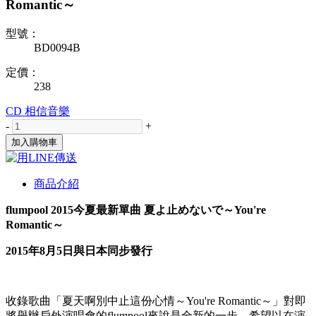
Romantic～
型號：
BD0094B
定價：
238
CD
相信音樂
-
+
加入購物車
商品介紹
flumpool 2015今夏最新單曲 夏よ止めないで～You're
Romantic～
2015年8月5日與日本同步發行
收錄歌曲「夏天啊別中止這份心情～You're Romantic～」對即
將舉辦戶外演唱會的flumpool來說是全新的一步，希望以在演