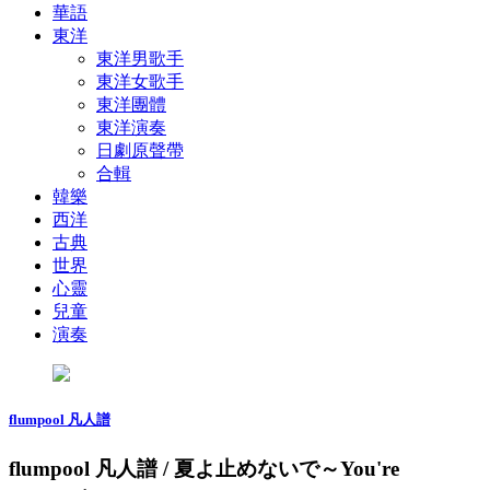
華語
東洋
東洋男歌手
東洋女歌手
東洋團體
東洋演奏
日劇原聲帶
合輯
韓樂
西洋
古典
世界
心靈
兒童
演奏
flumpool 凡人譜
flumpool 凡人譜 / 夏よ止めないで～You're