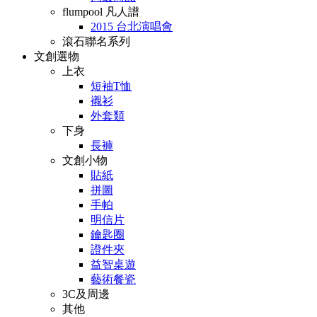
flumpool 凡人譜
2015 台北演唱會
滾石聯名系列
文創選物
上衣
短袖T恤
襯衫
外套類
下身
長褲
文創小物
貼紙
拼圖
手帕
明信片
鑰匙圈
證件夾
益智桌遊
藝術餐瓷
3C及周邊
其他