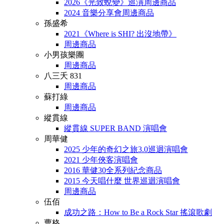
2026《光致蛻變》巡演周邊商品
2024 音樂分享會周邊商品
孫盛希
2021《Where is SHI? 出沒地帶》
周邊商品
小男孩樂團
周邊商品
八三夭 831
周邊商品
蘇打綠
周邊商品
縱貫線
縱貫線 SUPER BAND 演唱會
周華健
2025 少年的奇幻之旅3.0巡迴演唱會
2021 少年俠客演唱會
2016 華健30全系列紀念商品
2015 今天唱什麼 世界巡迴演唱會
周邊商品
伍佰
成功之路：How to Be a Rock Star 搖滾歌劇
曹格