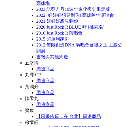
高雄場
2023 諾亞方舟10週年進化復刻限定版
2022 [好好好想見到你] 高雄跨年演唱會
2021 好好好想見到你
2020 Just Rock It BLUE 藍 [桃園場]
2016 Just Rock It 演唱會
2015 超犀利趴6
2012 無限創造DNA 演唱會幕後之王 主腦公
開展
書籍與其他周邊
五堅情
周邊商品
九澤 CP
周邊商品
黃鴻升
周邊商品
陳零九
周邊商品
齊豫
【風采依舊．在 台北】周邊商品
徐懷鈺