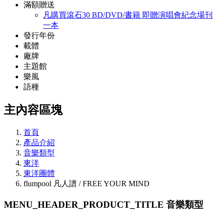
滿額贈送
凡購買滾石30 BD/DVD/書籍 即贈演唱會紀念場刊
一本
發行年份
載體
廠牌
主題館
樂風
語種
主內容區塊
首頁
產品介紹
音樂類型
東洋
東洋團體
flumpool 凡人譜 / FREE YOUR MIND
MENU_HEADER_PRODUCT_TITLE
音樂類型