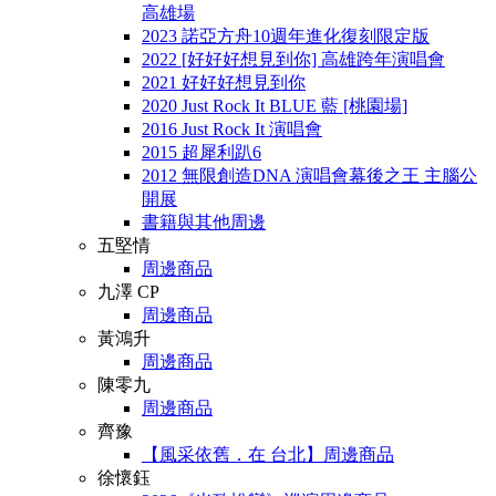
高雄場
2023 諾亞方舟10週年進化復刻限定版
2022 [好好好想見到你] 高雄跨年演唱會
2021 好好好想見到你
2020 Just Rock It BLUE 藍 [桃園場]
2016 Just Rock It 演唱會
2015 超犀利趴6
2012 無限創造DNA 演唱會幕後之王 主腦公
開展
書籍與其他周邊
五堅情
周邊商品
九澤 CP
周邊商品
黃鴻升
周邊商品
陳零九
周邊商品
齊豫
【風采依舊．在 台北】周邊商品
徐懷鈺