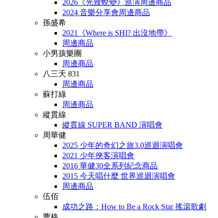
2026《光致蛻變》巡演周邊商品
2024 音樂分享會周邊商品
孫盛希
2021《Where is SHI? 出沒地帶》
周邊商品
小男孩樂團
周邊商品
八三夭 831
周邊商品
蘇打綠
周邊商品
縱貫線
縱貫線 SUPER BAND 演唱會
周華健
2025 少年的奇幻之旅3.0巡迴演唱會
2021 少年俠客演唱會
2016 華健30全系列紀念商品
2015 今天唱什麼 世界巡迴演唱會
周邊商品
伍佰
成功之路：How to Be a Rock Star 搖滾歌劇
曹格