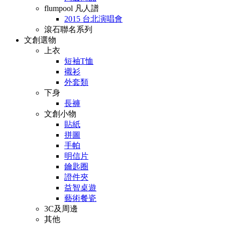
flumpool 凡人譜
2015 台北演唱會
滾石聯名系列
文創選物
上衣
短袖T恤
襯衫
外套類
下身
長褲
文創小物
貼紙
拼圖
手帕
明信片
鑰匙圈
證件夾
益智桌遊
藝術餐瓷
3C及周邊
其他