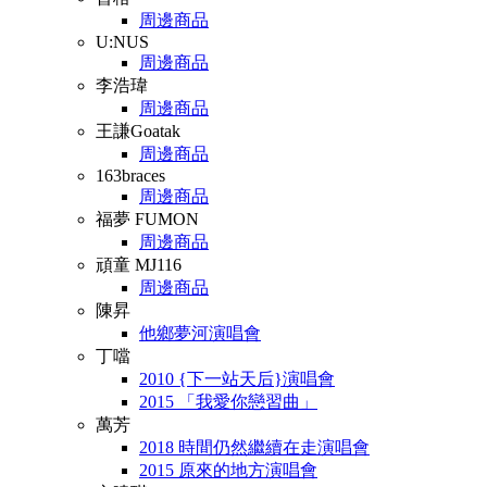
周邊商品
U:NUS
周邊商品
李浩瑋
周邊商品
王謙Goatak
周邊商品
163braces
周邊商品
福夢 FUMON
周邊商品
頑童 MJ116
周邊商品
陳昇
他鄉夢河演唱會
丁噹
2010 {下一站天后}演唱會
2015 「我愛你戀習曲」
萬芳
2018 時間仍然繼續在走演唱會
2015 原來的地方演唱會