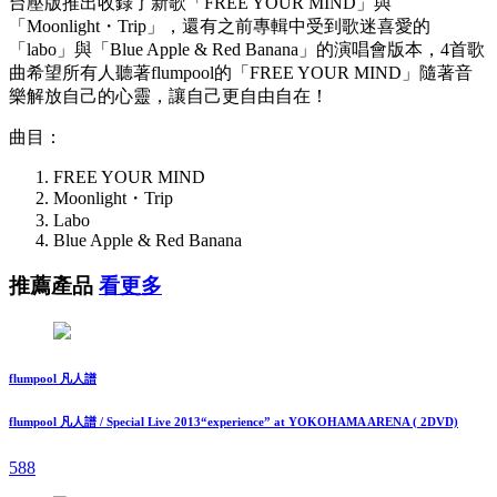
台壓版推出收錄了新歌「FREE YOUR MIND」與
「Moonlight・Trip」，還有之前專輯中受到歌迷喜愛的
「labo」與「Blue Apple & Red Banana」的演唱會版本，4首歌
曲希望所有人聽著flumpool的「FREE YOUR MIND」隨著音
樂解放自己的心靈，讓自己更自由自在！
曲目：
FREE YOUR MIND
Moonlight・Trip
Labo
Blue Apple & Red Banana
推薦產品
看更多
flumpool 凡人譜
flumpool 凡人譜 / Special Live 2013“experience” at YOKOHAMA ARENA ( 2DVD)
588