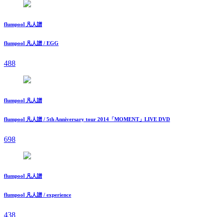
flumpool 凡人譜
flumpool 凡人譜 / EGG
488
flumpool 凡人譜
flumpool 凡人譜 / 5th Anniversary tour 2014「MOMENT」LIVE DVD
698
flumpool 凡人譜
flumpool 凡人譜 / experience
438