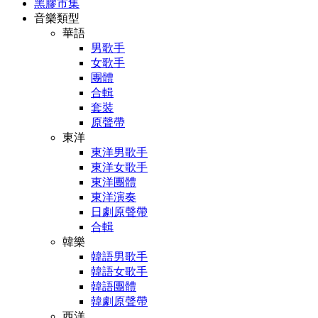
黑膠市集
音樂類型
華語
男歌手
女歌手
團體
合輯
套裝
原聲帶
東洋
東洋男歌手
東洋女歌手
東洋團體
東洋演奏
日劇原聲帶
合輯
韓樂
韓語男歌手
韓語女歌手
韓語團體
韓劇原聲帶
西洋