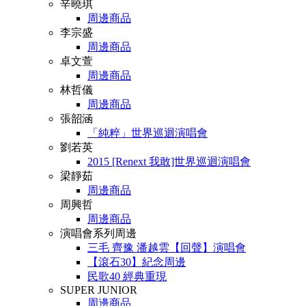
辛曉琪
周邊商品
李宗盛
周邊商品
卓文萱
周邊商品
林哲儀
周邊商品
張韶涵
「純粹」世界巡迴演唱會
劉若英
2015 [Renext 我敢]世界巡迴演唱會
梁靜茹
周邊商品
周興哲
周邊商品
演唱會系列周邊
三毛 齊豫 潘越雲【回聲】演唱會
【滾石30】紀念周邊
民歌40 經典重現
SUPER JUNIOR
周邊商品