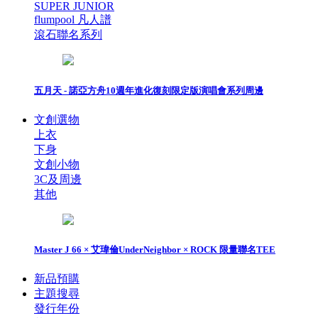
SUPER JUNIOR
flumpool 凡人譜
滾石聯名系列
五月天 - 諾亞方舟10週年進化復刻限定版演唱會系列周邊
文創選物
上衣
下身
文創小物
3C及周邊
其他
Master J 66 × 艾瑋倫UnderNeighbor × ROCK 限量聯名TEE
新品預購
主題搜尋
發行年份