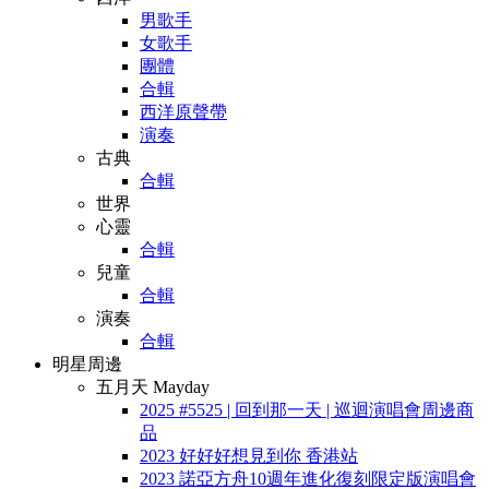
男歌手
女歌手
團體
合輯
西洋原聲帶
演奏
古典
合輯
世界
心靈
合輯
兒童
合輯
演奏
合輯
明星周邊
五月天 Mayday
2025 #5525 | 回到那一天 | 巡迴演唱會周邊商
品
2023 好好好想見到你 香港站
2023 諾亞方舟10週年進化復刻限定版演唱會