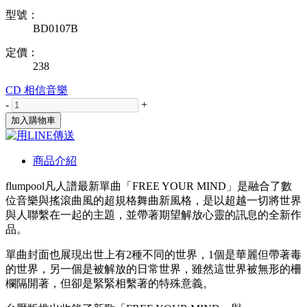
型號：
BD0107B
定價：
238
CD
相信音樂
-
+
加入購物車
商品介紹
flumpool凡人譜最新單曲「FREE YOUR MIND」是融合了數
位音樂與搖滾曲風的超規格舞曲新風格，是以超越一切將世界
與人聯繫在一起的主題，並帶著期望解放心靈的訊息的全新作
品。
單曲封面也展現出世上有2種不同的世界，1個是華麗但帶著毒
的世界，另一個是被解放的日常世界，雖然這世界被無形的柵
欄隔開著，但卻是緊緊相繫著的特殊意義。