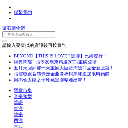
聯繫我們
滾石購物網
請輸入要查找的資訊後再按查詢
BEYOND【THIS IS LOVE I 黑膠】已經發行！
經典閃耀 ! 張學友廣東精選2CDs重磅登場
五月天回到那一天重回大巨蛋周邊商品全新上架 !
張震嶽跟著感覺走金曲獎專輯黑膠追加限時預購
周杰倫太陽之子珍藏黑膠精雕出擊！
黑膠市集
音樂類型
華語
東洋
韓樂
西洋
古典