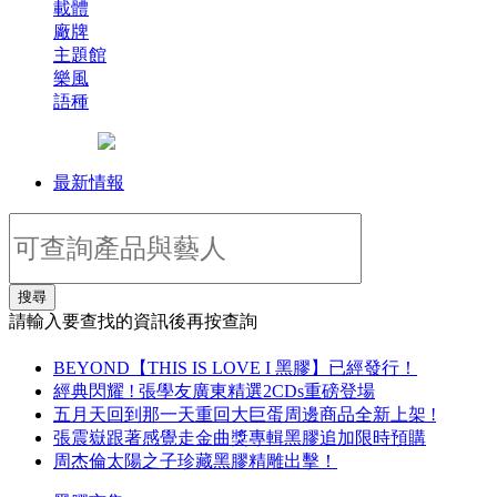
載體
廠牌
主題館
樂風
語種
最新情報
搜尋
請輸入要查找的資訊後再按查詢
BEYOND【THIS IS LOVE I 黑膠】已經發行！
經典閃耀 ! 張學友廣東精選2CDs重磅登場
五月天回到那一天重回大巨蛋周邊商品全新上架 !
張震嶽跟著感覺走金曲獎專輯黑膠追加限時預購
周杰倫太陽之子珍藏黑膠精雕出擊！