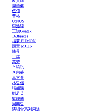
縱貫線
周華健
伍佰
曹格
U:NUS
李浩瑋
王謙Goatak
163braces
福夢 FUMON
頑童 MJ116
陳昇
丁噹
萬芳
辛曉琪
李宗盛
卓文萱
林哲儀
張韶涵
劉若英
梁靜茹
周興哲
演唱會系列周邊