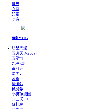
世界
心靈
兒童
演奏
頑童 MJ116
明星周邊
五月天 Mayday
五堅情
九澤 CP
黃鴻升
陳零九
齊豫
徐懷鈺
孫盛希
小男孩樂團
八三夭 831
蘇打綠