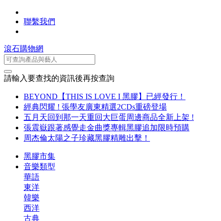
聯繫我們
滾石購物網
請輸入要查找的資訊後再按查詢
BEYOND【THIS IS LOVE I 黑膠】已經發行！
經典閃耀 ! 張學友廣東精選2CDs重磅登場
五月天回到那一天重回大巨蛋周邊商品全新上架 !
張震嶽跟著感覺走金曲獎專輯黑膠追加限時預購
周杰倫太陽之子珍藏黑膠精雕出擊！
黑膠市集
音樂類型
華語
東洋
韓樂
西洋
古典