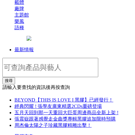
載體
廠牌
主題館
樂風
語種
最新情報
搜尋
請輸入要查找的資訊後再按查詢
BEYOND【THIS IS LOVE I 黑膠】已經發行！
經典閃耀 ! 張學友廣東精選2CDs重磅登場
五月天回到那一天重回大巨蛋周邊商品全新上架 !
張震嶽跟著感覺走金曲獎專輯黑膠追加限時預購
周杰倫太陽之子珍藏黑膠精雕出擊！