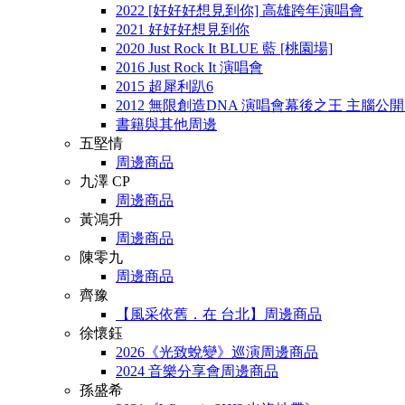
2022 [好好好想見到你] 高雄跨年演唱會
2021 好好好想見到你
2020 Just Rock It BLUE 藍 [桃園場]
2016 Just Rock It 演唱會
2015 超犀利趴6
2012 無限創造DNA 演唱會幕後之王 主腦公
書籍與其他周邊
五堅情
周邊商品
九澤 CP
周邊商品
黃鴻升
周邊商品
陳零九
周邊商品
齊豫
【風采依舊．在 台北】周邊商品
徐懷鈺
2026《光致蛻變》巡演周邊商品
2024 音樂分享會周邊商品
孫盛希