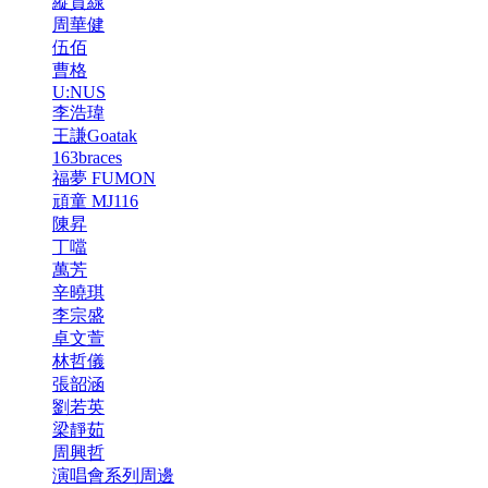
縱貫線
周華健
伍佰
曹格
U:NUS
李浩瑋
王謙Goatak
163braces
福夢 FUMON
頑童 MJ116
陳昇
丁噹
萬芳
辛曉琪
李宗盛
卓文萱
林哲儀
張韶涵
劉若英
梁靜茹
周興哲
演唱會系列周邊