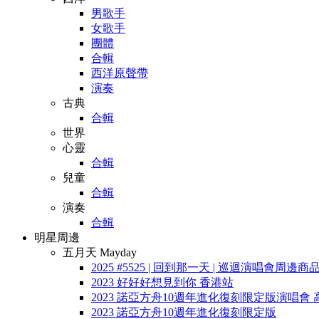
男歌手
女歌手
團體
合輯
西洋原聲帶
演奏
古典
合輯
世界
心靈
合輯
兒童
合輯
演奏
合輯
明星周邊
五月天 Mayday
2025 #5525 | 回到那一天 | 巡迴演唱會周邊商
2023 好好好想見到你 香港站
2023 諾亞方舟10週年進化復刻限定版演唱會 
2023 諾亞方舟10週年進化復刻限定版