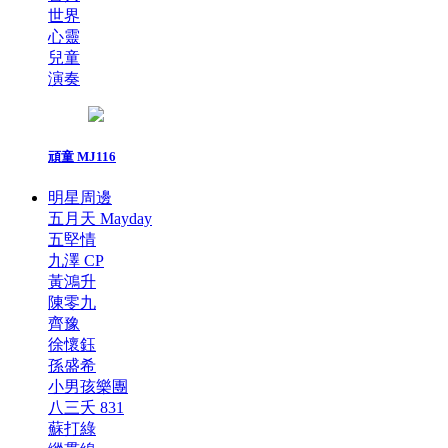
世界
心靈
兒童
演奏
頑童 MJ116
明星周邊
五月天 Mayday
五堅情
九澤 CP
黃鴻升
陳零九
齊豫
徐懷鈺
孫盛希
小男孩樂團
八三夭 831
蘇打綠