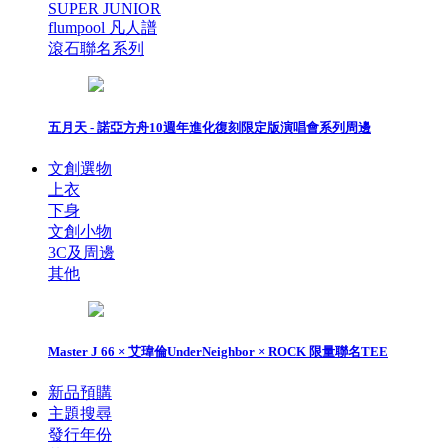
SUPER JUNIOR
flumpool 凡人譜
滾石聯名系列
五月天 - 諾亞方舟10週年進化復刻限定版演唱會系列周邊
文創選物
上衣
下身
文創小物
3C及周邊
其他
Master J 66 × 艾瑋倫UnderNeighbor × ROCK 限量聯名TEE
新品預購
主題搜尋
發行年份