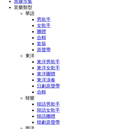
黑膠市集
音樂類型
華語
男歌手
女歌手
團體
合輯
套裝
原聲帶
東洋
東洋男歌手
東洋女歌手
東洋團體
東洋演奏
日劇原聲帶
合輯
韓樂
韓語男歌手
韓語女歌手
韓語團體
韓劇原聲帶
西洋