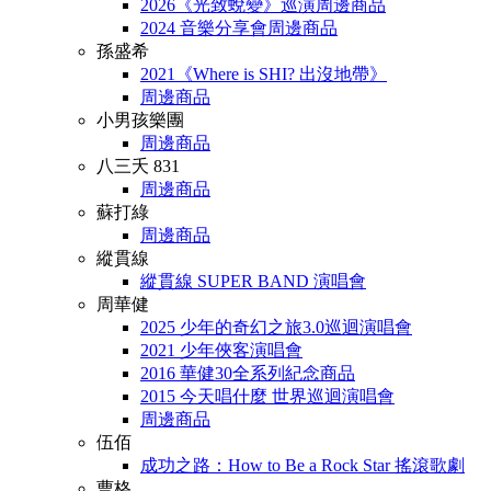
2026《光致蛻變》巡演周邊商品
2024 音樂分享會周邊商品
孫盛希
2021《Where is SHI? 出沒地帶》
周邊商品
小男孩樂團
周邊商品
八三夭 831
周邊商品
蘇打綠
周邊商品
縱貫線
縱貫線 SUPER BAND 演唱會
周華健
2025 少年的奇幻之旅3.0巡迴演唱會
2021 少年俠客演唱會
2016 華健30全系列紀念商品
2015 今天唱什麼 世界巡迴演唱會
周邊商品
伍佰
成功之路：How to Be a Rock Star 搖滾歌劇
曹格