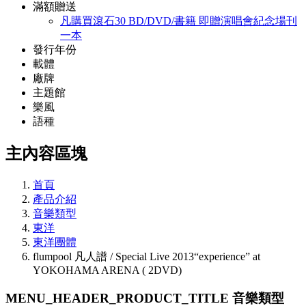
滿額贈送
凡購買滾石30 BD/DVD/書籍 即贈演唱會紀念場刊
一本
發行年份
載體
廠牌
主題館
樂風
語種
主內容區塊
首頁
產品介紹
音樂類型
東洋
東洋團體
flumpool 凡人譜 / Special Live 2013“experience” at
YOKOHAMA ARENA ( 2DVD)
MENU_HEADER_PRODUCT_TITLE
音樂類型