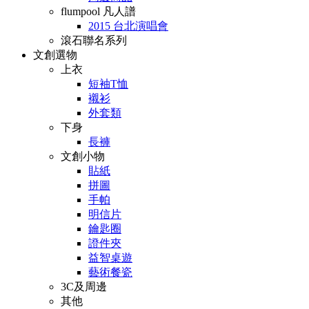
flumpool 凡人譜
2015 台北演唱會
滾石聯名系列
文創選物
上衣
短袖T恤
襯衫
外套類
下身
長褲
文創小物
貼紙
拼圖
手帕
明信片
鑰匙圈
證件夾
益智桌遊
藝術餐瓷
3C及周邊
其他