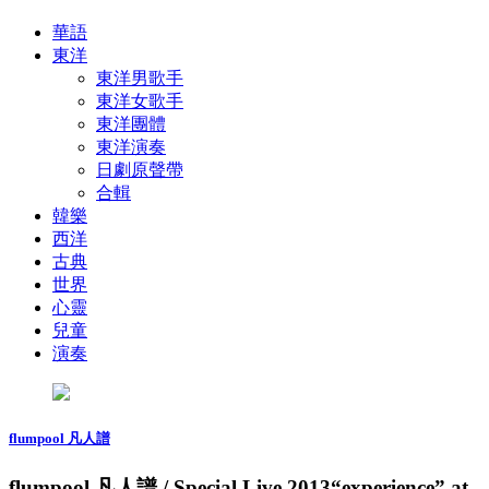
華語
東洋
東洋男歌手
東洋女歌手
東洋團體
東洋演奏
日劇原聲帶
合輯
韓樂
西洋
古典
世界
心靈
兒童
演奏
flumpool 凡人譜
flumpool 凡人譜 / Special Live 2013“experience” at