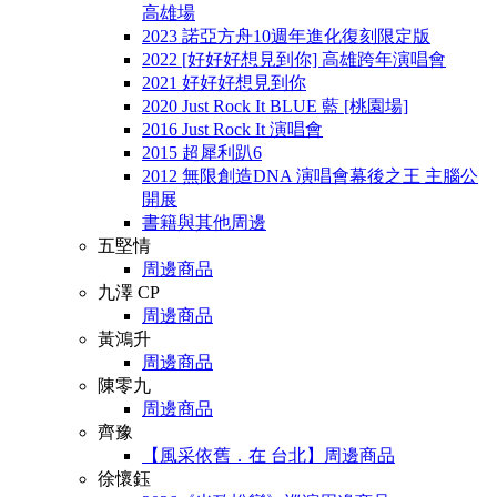
高雄場
2023 諾亞方舟10週年進化復刻限定版
2022 [好好好想見到你] 高雄跨年演唱會
2021 好好好想見到你
2020 Just Rock It BLUE 藍 [桃園場]
2016 Just Rock It 演唱會
2015 超犀利趴6
2012 無限創造DNA 演唱會幕後之王 主腦公
開展
書籍與其他周邊
五堅情
周邊商品
九澤 CP
周邊商品
黃鴻升
周邊商品
陳零九
周邊商品
齊豫
【風采依舊．在 台北】周邊商品
徐懷鈺