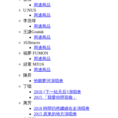
周邊商品
U:NUS
周邊商品
李浩瑋
周邊商品
王謙Goatak
周邊商品
163braces
周邊商品
福夢 FUMON
周邊商品
頑童 MJ116
周邊商品
陳昇
他鄉夢河演唱會
丁噹
2010 {下一站天后}演唱會
2015 「我愛你戀習曲」
萬芳
2018 時間仍然繼續在走演唱會
2015 原來的地方演唱會