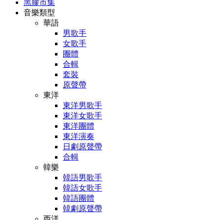
黑膠市集
音樂類型
華語
男歌手
女歌手
團體
合輯
套裝
原聲帶
東洋
東洋男歌手
東洋女歌手
東洋團體
東洋演奏
日劇原聲帶
合輯
韓樂
韓語男歌手
韓語女歌手
韓語團體
韓劇原聲帶
西洋