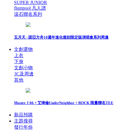
SUPER JUNIOR
flumpool 凡人譜
滾石聯名系列
五月天 - 諾亞方舟10週年進化復刻限定版演唱會系列周邊
文創選物
上衣
下身
文創小物
3C及周邊
其他
Master J 66 × 艾瑋倫UnderNeighbor × ROCK 限量聯名TEE
新品預購
主題搜尋
發行年份