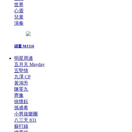
世界
心靈
兒童
演奏
頑童 MJ116
明星周邊
五月天 Mayday
五堅情
九澤 CP
黃鴻升
陳零九
齊豫
徐懷鈺
孫盛希
小男孩樂團
八三夭 831
蘇打綠