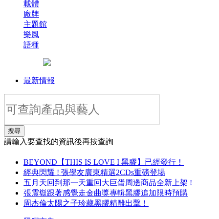
載體
廠牌
主題館
樂風
語種
最新情報
搜尋
請輸入要查找的資訊後再按查詢
BEYOND【THIS IS LOVE I 黑膠】已經發行！
經典閃耀 ! 張學友廣東精選2CDs重磅登場
五月天回到那一天重回大巨蛋周邊商品全新上架 !
張震嶽跟著感覺走金曲獎專輯黑膠追加限時預購
周杰倫太陽之子珍藏黑膠精雕出擊！