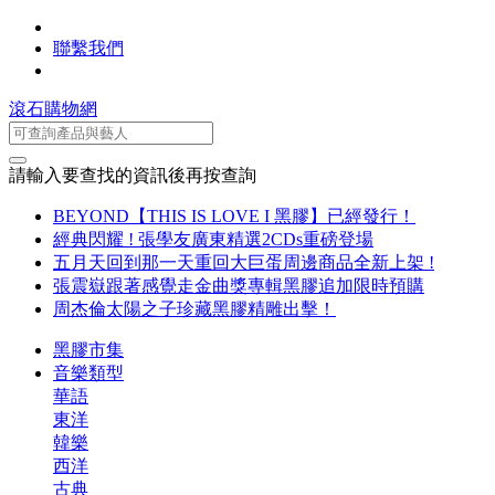
聯繫我們
滾石購物網
請輸入要查找的資訊後再按查詢
BEYOND【THIS IS LOVE I 黑膠】已經發行！
經典閃耀 ! 張學友廣東精選2CDs重磅登場
五月天回到那一天重回大巨蛋周邊商品全新上架 !
張震嶽跟著感覺走金曲獎專輯黑膠追加限時預購
周杰倫太陽之子珍藏黑膠精雕出擊！
黑膠市集
音樂類型
華語
東洋
韓樂
西洋
古典