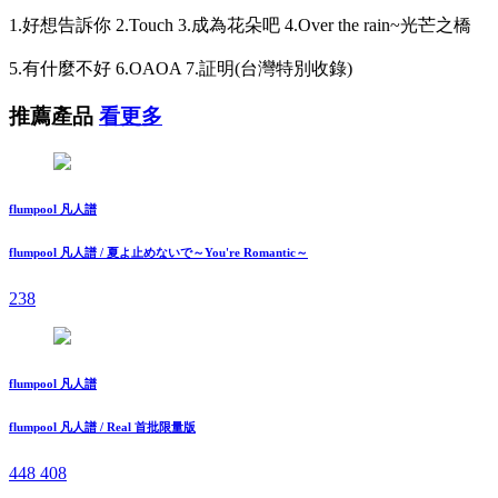
1.好想告訴你 2.Touch 3.成為花朵吧 4.Over the rain~光芒之橋
5.有什麼不好 6.OAOA 7.証明(台灣特別收錄)
推薦產品
看更多
flumpool 凡人譜
flumpool 凡人譜 / 夏よ止めないで～You're Romantic～
238
flumpool 凡人譜
flumpool 凡人譜 / Real 首批限量版
448
408