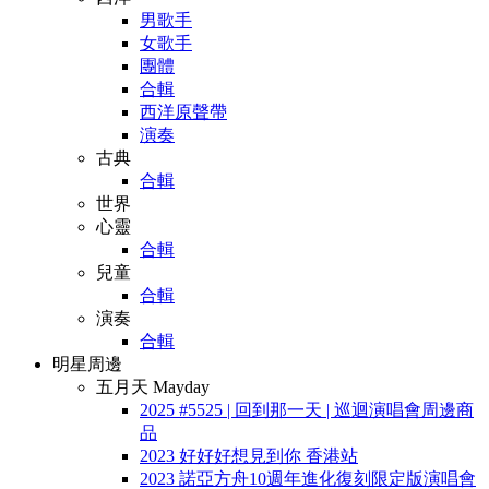
男歌手
女歌手
團體
合輯
西洋原聲帶
演奏
古典
合輯
世界
心靈
合輯
兒童
合輯
演奏
合輯
明星周邊
五月天 Mayday
2025 #5525 | 回到那一天 | 巡迴演唱會周邊商
品
2023 好好好想見到你 香港站
2023 諾亞方舟10週年進化復刻限定版演唱會