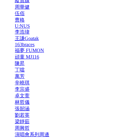
縱貫線
周華健
伍佰
曹格
U:NUS
李浩瑋
王謙Goatak
163braces
福夢 FUMON
頑童 MJ116
陳昇
丁噹
萬芳
辛曉琪
李宗盛
卓文萱
林哲儀
張韶涵
劉若英
梁靜茹
周興哲
演唱會系列周邊