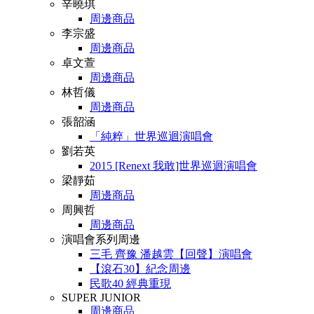
辛曉琪
周邊商品
李宗盛
周邊商品
卓文萱
周邊商品
林哲儀
周邊商品
張韶涵
「純粹」世界巡迴演唱會
劉若英
2015 [Renext 我敢]世界巡迴演唱會
梁靜茹
周邊商品
周興哲
周邊商品
演唱會系列周邊
三毛 齊豫 潘越雲【回聲】演唱會
【滾石30】紀念周邊
民歌40 經典重現
SUPER JUNIOR
周邊商品