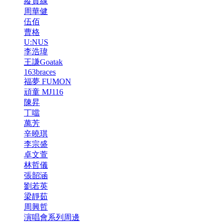
縱貫線
周華健
伍佰
曹格
U:NUS
李浩瑋
王謙Goatak
163braces
福夢 FUMON
頑童 MJ116
陳昇
丁噹
萬芳
辛曉琪
李宗盛
卓文萱
林哲儀
張韶涵
劉若英
梁靜茹
周興哲
演唱會系列周邊