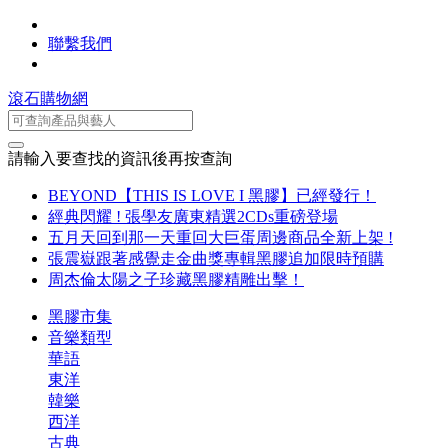
聯繫我們
滾石購物網
請輸入要查找的資訊後再按查詢
BEYOND【THIS IS LOVE I 黑膠】已經發行！
經典閃耀 ! 張學友廣東精選2CDs重磅登場
五月天回到那一天重回大巨蛋周邊商品全新上架 !
張震嶽跟著感覺走金曲獎專輯黑膠追加限時預購
周杰倫太陽之子珍藏黑膠精雕出擊！
黑膠市集
音樂類型
華語
東洋
韓樂
西洋
古典