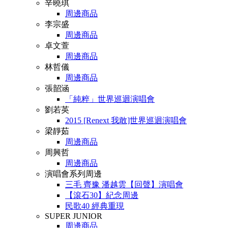
辛曉琪
周邊商品
李宗盛
周邊商品
卓文萱
周邊商品
林哲儀
周邊商品
張韶涵
「純粹」世界巡迴演唱會
劉若英
2015 [Renext 我敢]世界巡迴演唱會
梁靜茹
周邊商品
周興哲
周邊商品
演唱會系列周邊
三毛 齊豫 潘越雲【回聲】演唱會
【滾石30】紀念周邊
民歌40 經典重現
SUPER JUNIOR
周邊商品