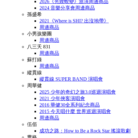
2026《光致蛻變》巡演周邊商品
2024 音樂分享會周邊商品
孫盛希
2021《Where is SHI? 出沒地帶》
周邊商品
小男孩樂團
周邊商品
八三夭 831
周邊商品
蘇打綠
周邊商品
縱貫線
縱貫線 SUPER BAND 演唱會
周華健
2025 少年的奇幻之旅3.0巡迴演唱會
2021 少年俠客演唱會
2016 華健30全系列紀念商品
2015 今天唱什麼 世界巡迴演唱會
周邊商品
伍佰
成功之路：How to Be a Rock Star 搖滾歌劇
曹格