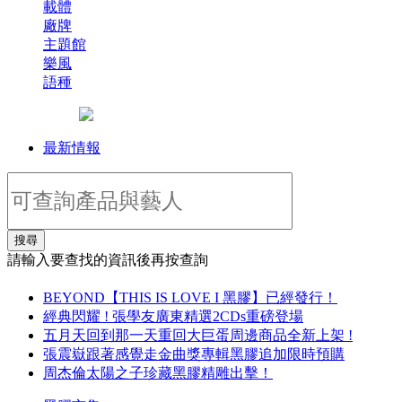
載體
廠牌
主題館
樂風
語種
最新情報
搜尋
請輸入要查找的資訊後再按查詢
BEYOND【THIS IS LOVE I 黑膠】已經發行！
經典閃耀 ! 張學友廣東精選2CDs重磅登場
五月天回到那一天重回大巨蛋周邊商品全新上架 !
張震嶽跟著感覺走金曲獎專輯黑膠追加限時預購
周杰倫太陽之子珍藏黑膠精雕出擊！