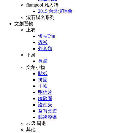
flumpool 凡人譜
2015 台北演唱會
滾石聯名系列
文創選物
上衣
短袖T恤
襯衫
外套類
下身
長褲
文創小物
貼紙
拼圖
手帕
明信片
鑰匙圈
證件夾
益智桌遊
藝術餐瓷
3C及周邊
其他