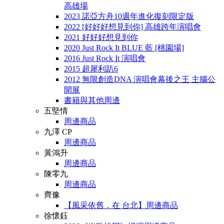
高雄場
2023 諾亞方舟10週年進化復刻限定版
2022 [好好好想見到你] 高雄跨年演唱會
2021 好好好想見到你
2020 Just Rock It BLUE 藍 [桃園場]
2016 Just Rock It 演唱會
2015 超犀利趴6
2012 無限創造DNA 演唱會幕後之王 主腦公
開展
書籍與其他周邊
五堅情
周邊商品
九澤 CP
周邊商品
黃鴻升
周邊商品
陳零九
周邊商品
齊豫
【風采依舊．在 台北】周邊商品
徐懷鈺