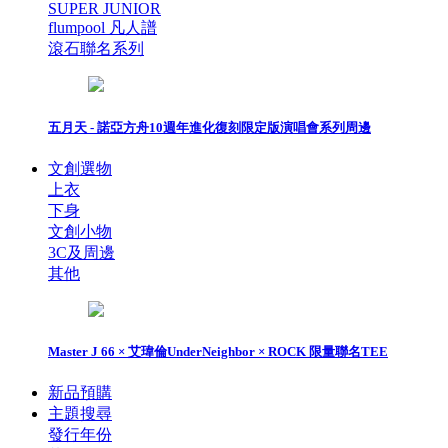
SUPER JUNIOR
flumpool 凡人譜
滾石聯名系列
五月天 - 諾亞方舟10週年進化復刻限定版演唱會系列周邊
文創選物
上衣
下身
文創小物
3C及周邊
其他
Master J 66 × 艾瑋倫UnderNeighbor × ROCK 限量聯名TEE
新品預購
主題搜尋
發行年份