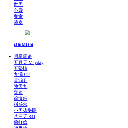
世界
心靈
兒童
演奏
頑童 MJ116
明星周邊
五月天 Mayday
五堅情
九澤 CP
黃鴻升
陳零九
齊豫
徐懷鈺
孫盛希
小男孩樂團
八三夭 831
蘇打綠