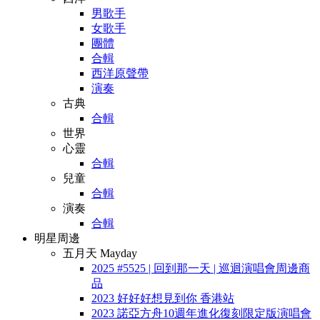
男歌手
女歌手
團體
合輯
西洋原聲帶
演奏
古典
合輯
世界
心靈
合輯
兒童
合輯
演奏
合輯
明星周邊
五月天 Mayday
2025 #5525 | 回到那一天 | 巡迴演唱會周邊商
品
2023 好好好想見到你 香港站
2023 諾亞方舟10週年進化復刻限定版演唱會