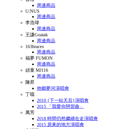
周邊商品
U:NUS
周邊商品
李浩瑋
周邊商品
王謙Goatak
周邊商品
163braces
周邊商品
福夢 FUMON
周邊商品
頑童 MJ116
周邊商品
陳昇
他鄉夢河演唱會
丁噹
2010 {下一站天后}演唱會
2015 「我愛你戀習曲」
萬芳
2018 時間仍然繼續在走演唱會
2015 原來的地方演唱會