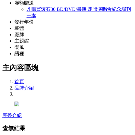
滿額贈送
凡購買滾石30 BD/DVD/書籍 即贈演唱會紀念場刊
一本
發行年份
載體
廠牌
主題館
樂風
語種
主內容區塊
首頁
品牌介紹
完整介紹
查無結果