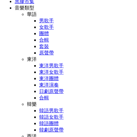
黑膠市集
音樂類型
華語
男歌手
女歌手
團體
合輯
套裝
原聲帶
東洋
東洋男歌手
東洋女歌手
東洋團體
東洋演奏
日劇原聲帶
合輯
韓樂
韓語男歌手
韓語女歌手
韓語團體
韓劇原聲帶
西洋