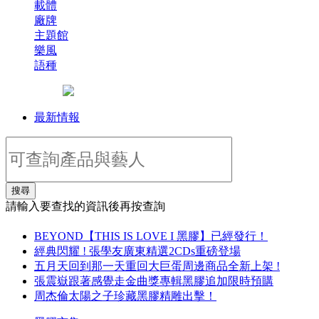
載體
廠牌
主題館
樂風
語種
最新情報
搜尋
請輸入要查找的資訊後再按查詢
BEYOND【THIS IS LOVE I 黑膠】已經發行！
經典閃耀 ! 張學友廣東精選2CDs重磅登場
五月天回到那一天重回大巨蛋周邊商品全新上架 !
張震嶽跟著感覺走金曲獎專輯黑膠追加限時預購
周杰倫太陽之子珍藏黑膠精雕出擊！