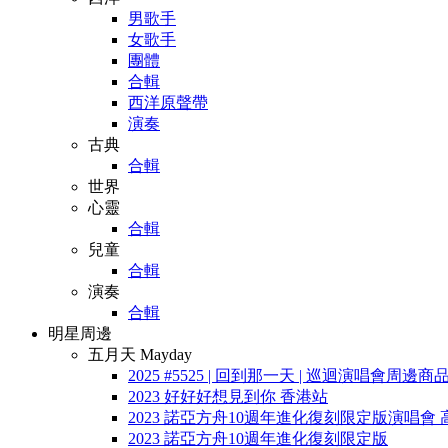
男歌手
女歌手
團體
合輯
西洋原聲帶
演奏
古典
合輯
世界
心靈
合輯
兒童
合輯
演奏
合輯
明星周邊
五月天 Mayday
2025 #5525 | 回到那一天 | 巡迴演唱會周邊商
2023 好好好想見到你 香港站
2023 諾亞方舟10週年進化復刻限定版演唱會 
2023 諾亞方舟10週年進化復刻限定版