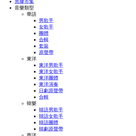
黑膠市集
音樂類型
華語
男歌手
女歌手
團體
合輯
套裝
原聲帶
東洋
東洋男歌手
東洋女歌手
東洋團體
東洋演奏
日劇原聲帶
合輯
韓樂
韓語男歌手
韓語女歌手
韓語團體
韓劇原聲帶
西洋