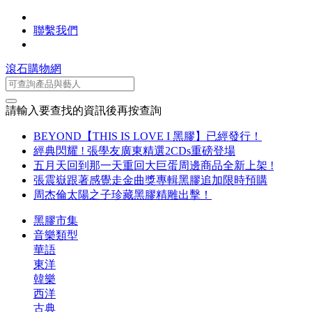
聯繫我們
滾石購物網
請輸入要查找的資訊後再按查詢
BEYOND【THIS IS LOVE I 黑膠】已經發行！
經典閃耀 ! 張學友廣東精選2CDs重磅登場
五月天回到那一天重回大巨蛋周邊商品全新上架 !
張震嶽跟著感覺走金曲獎專輯黑膠追加限時預購
周杰倫太陽之子珍藏黑膠精雕出擊！
黑膠市集
音樂類型
華語
東洋
韓樂
西洋
古典