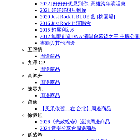
2022 [好好好想見到你] 高雄跨年演唱會
2021 好好好想見到你
2020 Just Rock It BLUE 藍 [桃園場]
2016 Just Rock It 演唱會
2015 超犀利趴6
2012 無限創造DNA 演唱會幕後之王 主腦公
書籍與其他周邊
五堅情
周邊商品
九澤 CP
周邊商品
黃鴻升
周邊商品
陳零九
周邊商品
齊豫
【風采依舊．在 台北】周邊商品
徐懷鈺
2026《光致蛻變》巡演周邊商品
2024 音樂分享會周邊商品
孫盛希