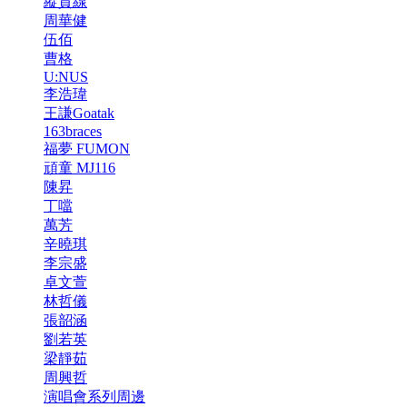
縱貫線
周華健
伍佰
曹格
U:NUS
李浩瑋
王謙Goatak
163braces
福夢 FUMON
頑童 MJ116
陳昇
丁噹
萬芳
辛曉琪
李宗盛
卓文萱
林哲儀
張韶涵
劉若英
梁靜茹
周興哲
演唱會系列周邊