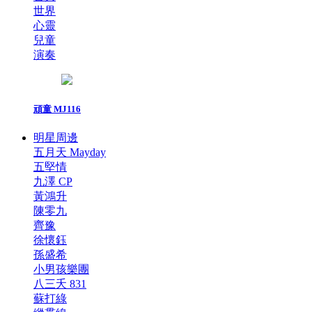
世界
心靈
兒童
演奏
頑童 MJ116
明星周邊
五月天 Mayday
五堅情
九澤 CP
黃鴻升
陳零九
齊豫
徐懷鈺
孫盛希
小男孩樂團
八三夭 831
蘇打綠