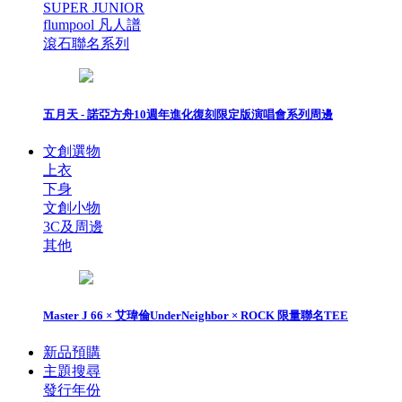
SUPER JUNIOR
flumpool 凡人譜
滾石聯名系列
五月天 - 諾亞方舟10週年進化復刻限定版演唱會系列周邊
文創選物
上衣
下身
文創小物
3C及周邊
其他
Master J 66 × 艾瑋倫UnderNeighbor × ROCK 限量聯名TEE
新品預購
主題搜尋
發行年份