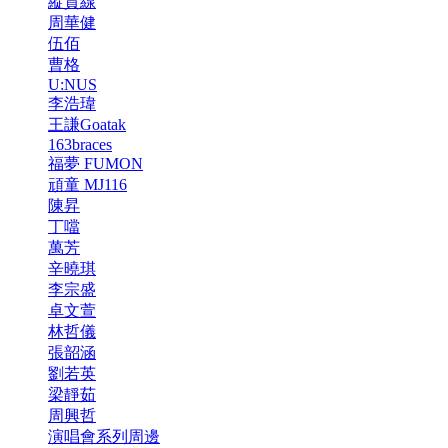
縱貫線
周華健
伍佰
曹格
U:NUS
李浩瑋
王謙Goatak
163braces
福夢 FUMON
頑童 MJ116
陳昇
丁噹
萬芳
辛曉琪
李宗盛
卓文萱
林哲儀
張韶涵
劉若英
梁靜茹
周興哲
演唱會系列周邊