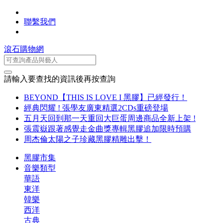
聯繫我們
滾石購物網
請輸入要查找的資訊後再按查詢
BEYOND【THIS IS LOVE I 黑膠】已經發行！
經典閃耀 ! 張學友廣東精選2CDs重磅登場
五月天回到那一天重回大巨蛋周邊商品全新上架 !
張震嶽跟著感覺走金曲獎專輯黑膠追加限時預購
周杰倫太陽之子珍藏黑膠精雕出擊！
黑膠市集
音樂類型
華語
東洋
韓樂
西洋
古典