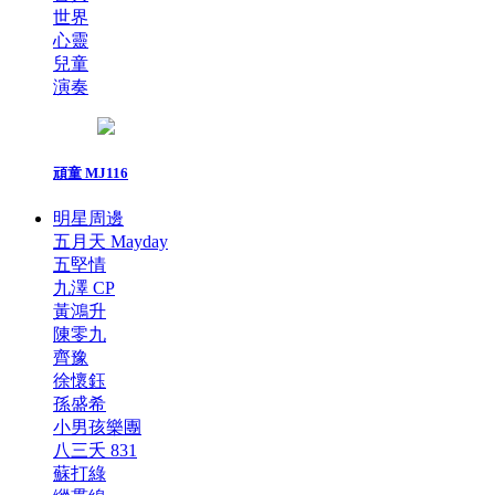
世界
心靈
兒童
演奏
頑童 MJ116
明星周邊
五月天 Mayday
五堅情
九澤 CP
黃鴻升
陳零九
齊豫
徐懷鈺
孫盛希
小男孩樂團
八三夭 831
蘇打綠