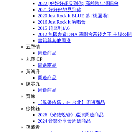
2022 [好好好想見到你] 高雄跨年演唱會
2021 好好好想見到你
2020 Just Rock It BLUE 藍 [桃園場]
2016 Just Rock It 演唱會
2015 超犀利趴6
2012 無限創造DNA 演唱會幕後之王 主腦公
書籍與其他周邊
五堅情
周邊商品
九澤 CP
周邊商品
黃鴻升
周邊商品
陳零九
周邊商品
齊豫
【風采依舊．在 台北】周邊商品
徐懷鈺
2026《光致蛻變》巡演周邊商品
2024 音樂分享會周邊商品
孫盛希