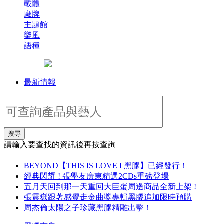
載體
廠牌
主題館
樂風
語種
最新情報
搜尋
請輸入要查找的資訊後再按查詢
BEYOND【THIS IS LOVE I 黑膠】已經發行！
經典閃耀 ! 張學友廣東精選2CDs重磅登場
五月天回到那一天重回大巨蛋周邊商品全新上架 !
張震嶽跟著感覺走金曲獎專輯黑膠追加限時預購
周杰倫太陽之子珍藏黑膠精雕出擊！