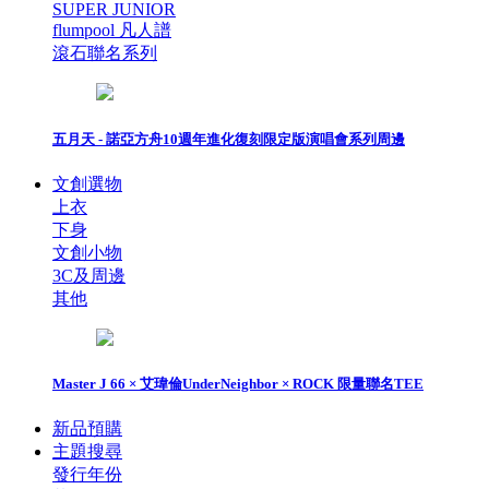
SUPER JUNIOR
flumpool 凡人譜
滾石聯名系列
五月天 - 諾亞方舟10週年進化復刻限定版演唱會系列周邊
文創選物
上衣
下身
文創小物
3C及周邊
其他
Master J 66 × 艾瑋倫UnderNeighbor × ROCK 限量聯名TEE
新品預購
主題搜尋
發行年份