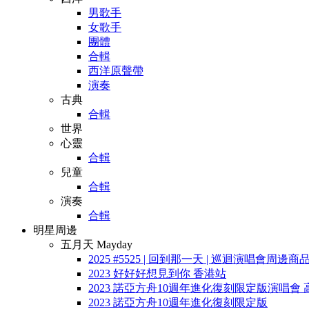
男歌手
女歌手
團體
合輯
西洋原聲帶
演奏
古典
合輯
世界
心靈
合輯
兒童
合輯
演奏
合輯
明星周邊
五月天 Mayday
2025 #5525 | 回到那一天 | 巡迴演唱會周邊商
2023 好好好想見到你 香港站
2023 諾亞方舟10週年進化復刻限定版演唱會 
2023 諾亞方舟10週年進化復刻限定版