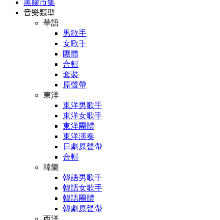
黑膠市集
音樂類型
華語
男歌手
女歌手
團體
合輯
套裝
原聲帶
東洋
東洋男歌手
東洋女歌手
東洋團體
東洋演奏
日劇原聲帶
合輯
韓樂
韓語男歌手
韓語女歌手
韓語團體
韓劇原聲帶
西洋