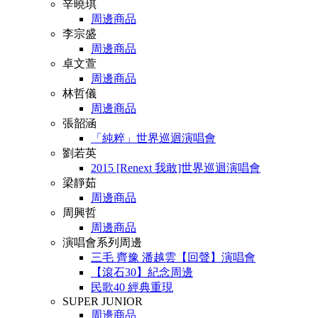
辛曉琪
周邊商品
李宗盛
周邊商品
卓文萱
周邊商品
林哲儀
周邊商品
張韶涵
「純粹」世界巡迴演唱會
劉若英
2015 [Renext 我敢]世界巡迴演唱會
梁靜茹
周邊商品
周興哲
周邊商品
演唱會系列周邊
三毛 齊豫 潘越雲【回聲】演唱會
【滾石30】紀念周邊
民歌40 經典重現
SUPER JUNIOR
周邊商品