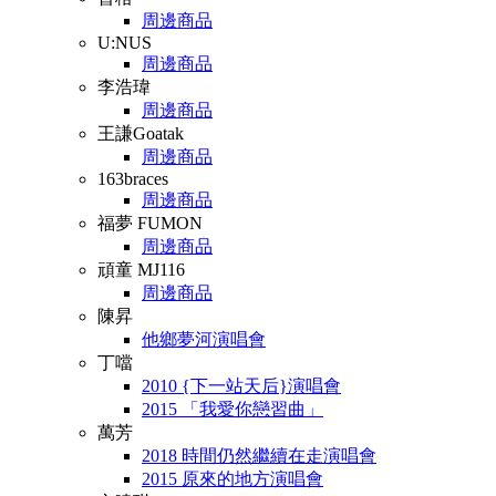
周邊商品
U:NUS
周邊商品
李浩瑋
周邊商品
王謙Goatak
周邊商品
163braces
周邊商品
福夢 FUMON
周邊商品
頑童 MJ116
周邊商品
陳昇
他鄉夢河演唱會
丁噹
2010 {下一站天后}演唱會
2015 「我愛你戀習曲」
萬芳
2018 時間仍然繼續在走演唱會
2015 原來的地方演唱會