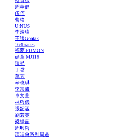
縱貫線
周華健
伍佰
曹格
U:NUS
李浩瑋
王謙Goatak
163braces
福夢 FUMON
頑童 MJ116
陳昇
丁噹
萬芳
辛曉琪
李宗盛
卓文萱
林哲儀
張韶涵
劉若英
梁靜茹
周興哲
演唱會系列周邊