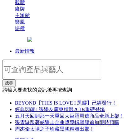
載體
廠牌
主題館
樂風
語種
最新情報
搜尋
請輸入要查找的資訊後再按查詢
BEYOND【THIS IS LOVE I 黑膠】已經發行！
經典閃耀 ! 張學友廣東精選2CDs重磅登場
五月天回到那一天重回大巨蛋周邊商品全新上架 !
張震嶽跟著感覺走金曲獎專輯黑膠追加限時預購
周杰倫太陽之子珍藏黑膠精雕出擊！