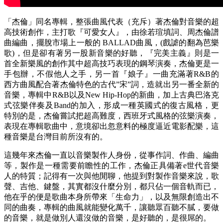
「杰倫」同名專輯，整張曲風代表（充斥）著杰倫對音樂的超
高技術創作，主打歌『可愛女人』，由徐若瑄填詞、周杰倫譜
曲編曲，擺脫市場上一般的 BALLAD曲風，(戲謔的翻為芭樂
歌)，但是卻有著另一股新音樂的好聽，『完美主義』則是一
首全新樂風的創作其中超高技巧表現的鋼琴演奏，杰倫更是一
手包辦，不假他人之手，另一首『娘子』一曲充滿著R&B的
西方曲風配合著杰倫特色的古代”宋”詞，造就出另一番全新的
音樂，專輯中R&B以及New Hip-Hop的新曲，加上古典巴洛克
式弦樂伴奏及Band的加入，形成一種英國式的復古風格，更
特別的是，杰倫嘗試把超高難度，西班牙式風格的弦樂演奏，
表現在專輯歌曲中，意境卻出忽意料的極度逼近電影配樂，這
種音樂是台灣目前所沒有的。
這幾年來杰倫一直以音樂製作人身份，從事作詞、作曲、編曲
等，製作是一種需要前瞻性的工作，杰倫正具備著e世代音樂
人的特質；記得有一次與他閒聊，他提到對製作音樂來說，歌
聲、吉他、鍵盤，其實都沒什麼分別，都只佔一個音軌而已，
他在乎的便是歌曲本身所帶來「生命力」，以及無限創造出不
同的曲奏，專輯的曲風就能變化萬千，讓聽眾百聽不膩，要做
的音樂，就是做別人還沒做的音樂，是好聽的，是很屌的。