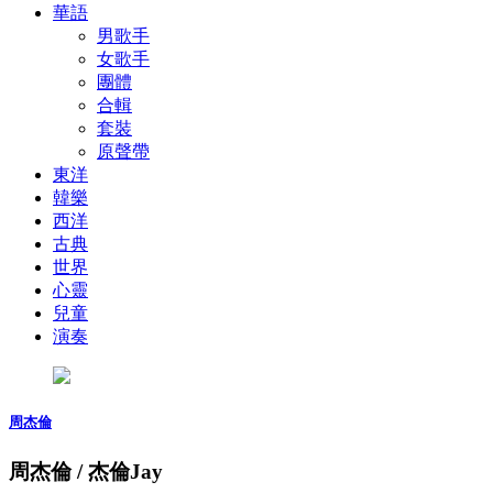
華語
男歌手
女歌手
團體
合輯
套裝
原聲帶
東洋
韓樂
西洋
古典
世界
心靈
兒童
演奏
周杰倫
周杰倫 / 杰倫Jay