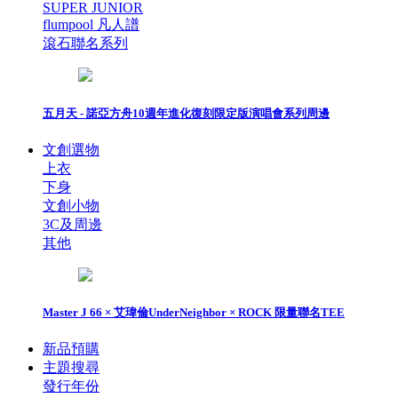
SUPER JUNIOR
flumpool 凡人譜
滾石聯名系列
五月天 - 諾亞方舟10週年進化復刻限定版演唱會系列周邊
文創選物
上衣
下身
文創小物
3C及周邊
其他
Master J 66 × 艾瑋倫UnderNeighbor × ROCK 限量聯名TEE
新品預購
主題搜尋
發行年份