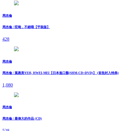
周杰倫
周杰倫 / 哎呦，不錯哦【平裝版】
428
周杰倫
周杰倫 / 葉惠美YEH, HWEI-MEI【日本進口盤(SHM-CD+DVD)】 (首批封入特典)
1,080
周杰倫
周杰倫 / 最偉大的作品 (CD)
528