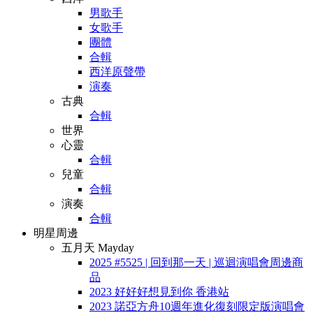
男歌手
女歌手
團體
合輯
西洋原聲帶
演奏
古典
合輯
世界
心靈
合輯
兒童
合輯
演奏
合輯
明星周邊
五月天 Mayday
2025 #5525 | 回到那一天 | 巡迴演唱會周邊商
品
2023 好好好想見到你 香港站
2023 諾亞方舟10週年進化復刻限定版演唱會