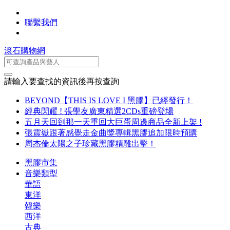
聯繫我們
滾石購物網
請輸入要查找的資訊後再按查詢
BEYOND【THIS IS LOVE I 黑膠】已經發行！
經典閃耀 ! 張學友廣東精選2CDs重磅登場
五月天回到那一天重回大巨蛋周邊商品全新上架 !
張震嶽跟著感覺走金曲獎專輯黑膠追加限時預購
周杰倫太陽之子珍藏黑膠精雕出擊！
黑膠市集
音樂類型
華語
東洋
韓樂
西洋
古典