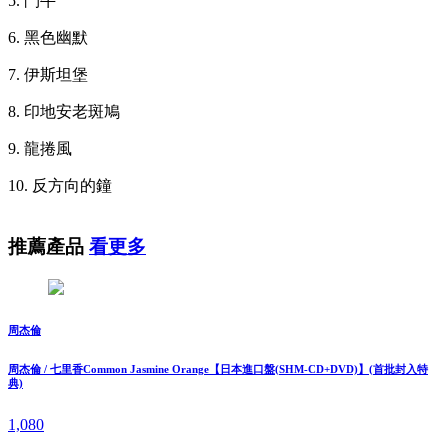
5. 鬥牛
6. 黑色幽默
7. 伊斯坦堡
8. 印地安老斑鳩
9. 龍捲風
10. 反方向的鐘
推薦產品
看更多
周杰倫
周杰倫 / 七里香Common Jasmine Orange【日本進口盤(SHM-CD+DVD)】(首批封入特
典)
1,080