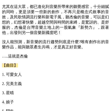
尤其在這大眾，都已進化到音樂所帶來的聽覺感官，十分細膩
的同時，更是須要一些新的創作，不再只是概念式敘事的音
效，及民歌情調流行樂和新電子風，聽杰倫的音樂，可以是幻
想的，幻想著快樂，超越空間與時間的束縛，是驚訝的、是舒
服的，杰倫是台灣音樂土地上的一股氣象『新勢力』，跟著
他，出發到另一個音樂新國度吧！
沒人能預測，新音樂的流行趨勢到底是什麼?唯有創作出的音
樂作品，能與聽眾產生共鳴，才是真正好音樂。
…..這就是杰倫
【曲目】
1. 可愛女人
2. 完美主義
3. 星晴
4. 娘子