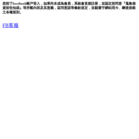
您按下facebook帳戶登入，如果尚未成為會員，系統會直接註冊，並認定您同意『蒐集個
資前告知函』等所載內容及其意義，茲同意該等條款規定，並願遵守網站現今、嗣後規範
之各種規則。
FB客服