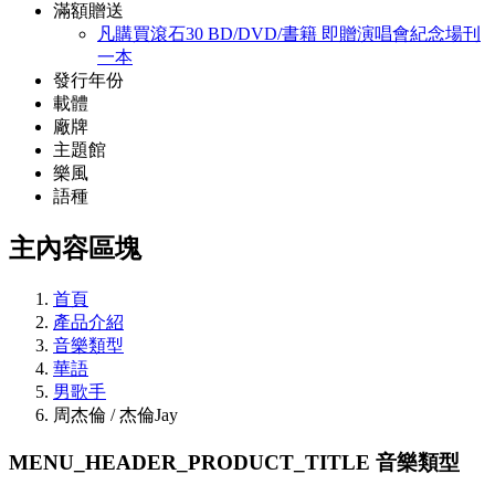
滿額贈送
凡購買滾石30 BD/DVD/書籍 即贈演唱會紀念場刊
一本
發行年份
載體
廠牌
主題館
樂風
語種
主內容區塊
首頁
產品介紹
音樂類型
華語
男歌手
周杰倫 / 杰倫Jay
MENU_HEADER_PRODUCT_TITLE
音樂類型