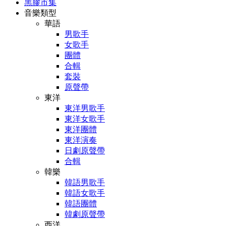
黑膠市集
音樂類型
華語
男歌手
女歌手
團體
合輯
套裝
原聲帶
東洋
東洋男歌手
東洋女歌手
東洋團體
東洋演奏
日劇原聲帶
合輯
韓樂
韓語男歌手
韓語女歌手
韓語團體
韓劇原聲帶
西洋