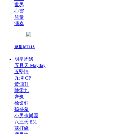
世界
心靈
兒童
演奏
頑童 MJ116
明星周邊
五月天 Mayday
五堅情
九澤 CP
黃鴻升
陳零九
齊豫
徐懷鈺
孫盛希
小男孩樂團
八三夭 831
蘇打綠