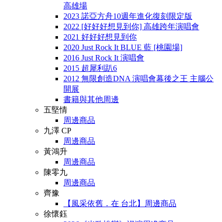
高雄場
2023 諾亞方舟10週年進化復刻限定版
2022 [好好好想見到你] 高雄跨年演唱會
2021 好好好想見到你
2020 Just Rock It BLUE 藍 [桃園場]
2016 Just Rock It 演唱會
2015 超犀利趴6
2012 無限創造DNA 演唱會幕後之王 主腦公
開展
書籍與其他周邊
五堅情
周邊商品
九澤 CP
周邊商品
黃鴻升
周邊商品
陳零九
周邊商品
齊豫
【風采依舊．在 台北】周邊商品
徐懷鈺