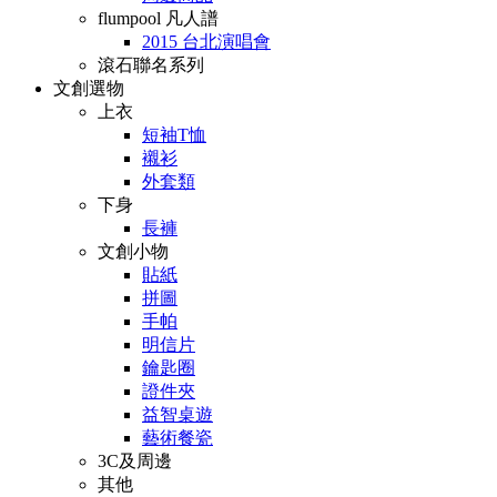
flumpool 凡人譜
2015 台北演唱會
滾石聯名系列
文創選物
上衣
短袖T恤
襯衫
外套類
下身
長褲
文創小物
貼紙
拼圖
手帕
明信片
鑰匙圈
證件夾
益智桌遊
藝術餐瓷
3C及周邊
其他