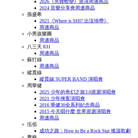
2026《光致蛻變》巡演周邊商品
2024 音樂分享會周邊商品
孫盛希
2021《Where is SHI? 出沒地帶》
周邊商品
小男孩樂團
周邊商品
八三夭 831
周邊商品
蘇打綠
周邊商品
縱貫線
縱貫線 SUPER BAND 演唱會
周華健
2025 少年的奇幻之旅3.0巡迴演唱會
2021 少年俠客演唱會
2016 華健30全系列紀念商品
2015 今天唱什麼 世界巡迴演唱會
周邊商品
伍佰
成功之路：How to Be a Rock Star 搖滾歌劇
曹格