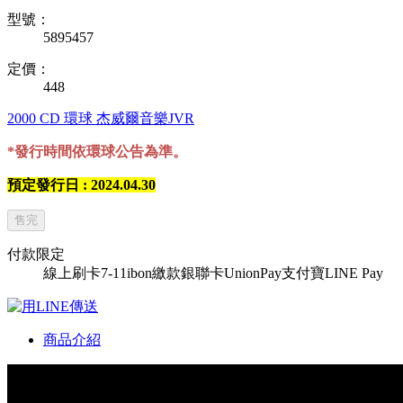
型號：
5895457
定價：
448
2000
CD
環球
杰威爾音樂JVR
*發行時間依環球公告為準。
預定發行日 : 2024.04.30
售完
付款限定
線上刷卡
7-11ibon繳款
銀聯卡UnionPay
支付寶
LINE Pay
商品介紹