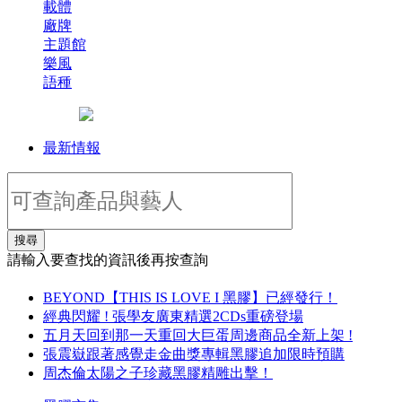
載體
廠牌
主題館
樂風
語種
最新情報
搜尋
請輸入要查找的資訊後再按查詢
BEYOND【THIS IS LOVE I 黑膠】已經發行！
經典閃耀 ! 張學友廣東精選2CDs重磅登場
五月天回到那一天重回大巨蛋周邊商品全新上架 !
張震嶽跟著感覺走金曲獎專輯黑膠追加限時預購
周杰倫太陽之子珍藏黑膠精雕出擊！