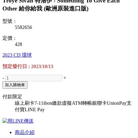
Troye Sivan 特洛伊 / Something To Give Each
Other 給你給我 (歐洲原裝進口版)
型號：
5582656
定價：
428
2023
CD
環球
預定發行日 : 2023/10/13
-
+
加入購物車
付款限定
線上刷卡
7-11ibon繳款
虛擬ATM轉帳
銀聯卡UnionPay
支
付寶
LINE Pay
商品介紹