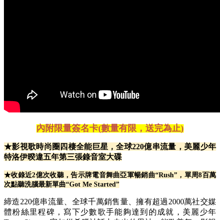
內附限量簽名卡(數量有限，送完為止)
★
影視歌時尚圈四棲全能巨星，全球
220
億串流量，美麗少年
特洛伊暌違五年第三張錄音室大碟
★
收錄近
2
億次收聽，告示牌電音舞曲亞軍暢銷曲“
Rush
”，單周
8
百萬
次點聽洗腦最新單曲“
Got Me Started
”
締造220億串流量、全球千萬銷售量、擁有超過2000萬社交媒
體粉絲里程碑，寫下少數歌手能夠達到的成就，美麗少年