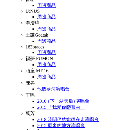
周邊商品
U:NUS
周邊商品
李浩瑋
周邊商品
王謙Goatak
周邊商品
163braces
周邊商品
福夢 FUMON
周邊商品
頑童 MJ116
周邊商品
陳昇
他鄉夢河演唱會
丁噹
2010 {下一站天后}演唱會
2015 「我愛你戀習曲」
萬芳
2018 時間仍然繼續在走演唱會
2015 原來的地方演唱會