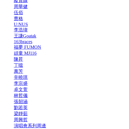
縱貫線
周華健
伍佰
曹格
U:NUS
李浩瑋
王謙Goatak
163braces
福夢 FUMON
頑童 MJ116
陳昇
丁噹
萬芳
辛曉琪
李宗盛
卓文萱
林哲儀
張韶涵
劉若英
梁靜茹
周興哲
演唱會系列周邊