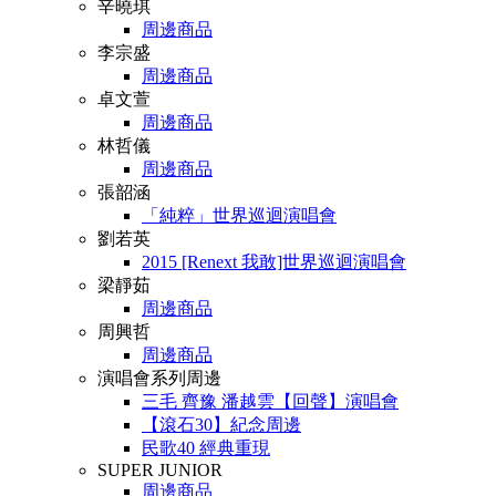
辛曉琪
周邊商品
李宗盛
周邊商品
卓文萱
周邊商品
林哲儀
周邊商品
張韶涵
「純粹」世界巡迴演唱會
劉若英
2015 [Renext 我敢]世界巡迴演唱會
梁靜茹
周邊商品
周興哲
周邊商品
演唱會系列周邊
三毛 齊豫 潘越雲【回聲】演唱會
【滾石30】紀念周邊
民歌40 經典重現
SUPER JUNIOR
周邊商品