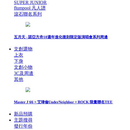
SUPER JUNIOR
flumpool 凡人譜
滾石聯名系列
五月天 - 諾亞方舟10週年進化復刻限定版演唱會系列周邊
文創選物
上衣
下身
文創小物
3C及周邊
其他
Master J 66 × 艾瑋倫UnderNeighbor × ROCK 限量聯名TEE
新品預購
主題搜尋
發行年份