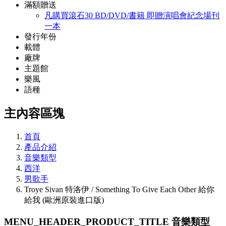
滿額贈送
凡購買滾石30 BD/DVD/書籍 即贈演唱會紀念場刊
一本
發行年份
載體
廠牌
主題館
樂風
語種
主內容區塊
首頁
產品介紹
音樂類型
西洋
男歌手
Troye Sivan 特洛伊 / Something To Give Each Other 給你
給我 (歐洲原裝進口版)
MENU_HEADER_PRODUCT_TITLE
音樂類型