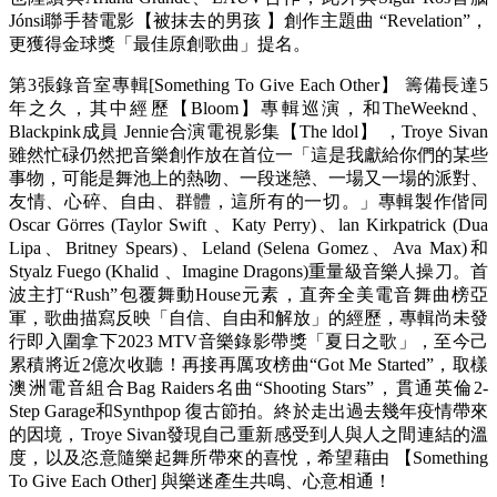
Jónsi聯手替電影【被抹去的男孩 】創作主題曲 “Revelation”，
更獲得金球獎「最佳原創歌曲」提名。
第3張錄音室專輯[Something To Give Each Other】 籌備長達5
年之久，其中經歷【Bloom】專輯巡演，和TheWeeknd、
Blackpink成員 Jennie合演電視影集【The ldol】 ，Troye Sivan
雖然忙碌仍然把音樂創作放在首位一「這是我獻給你們的某些
事物，可能是舞池上的熱吻、一段迷戀、一場又一場的派對、
友情、心碎、自由、群體，這所有的一切。」專輯製作偕同
Oscar Görres (Taylor Swift 、Katy Perry)、lan Kirkpatrick (Dua
Lipa、Britney Spears)、Leland (Selena Gomez、Ava Max)和
Styalz Fuego (Khalid 、Imagine Dragons)重量級音樂人操刀。首
波主打“Rush”包覆舞動House元素，直奔全美電音舞曲榜亞
軍，歌曲描寫反映「自信、自由和解放」的經歷，專輯尚未發
行即入圍拿下2023 MTV音樂錄影帶獎「夏日之歌」，至今己
累積將近2億次收聽！再接再厲攻榜曲“Got Me Started”，取樣
澳洲電音組合Bag Raiders名曲“Shooting Stars”，貫通英倫2-
Step Garage和Synthpop 復古節拍。終於走出過去幾年疫情帶來
的因境，Troye Sivan發現自己重新感受到人與人之間連結的溫
度，以及恣意隨樂起舞所帶來的喜悅，希望藉由 【Something
To Give Each Other] 與樂迷產生共鳴、心意相通！