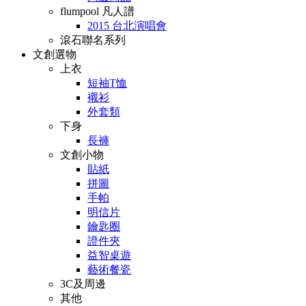
flumpool 凡人譜
2015 台北演唱會
滾石聯名系列
文創選物
上衣
短袖T恤
襯衫
外套類
下身
長褲
文創小物
貼紙
拼圖
手帕
明信片
鑰匙圈
證件夾
益智桌遊
藝術餐瓷
3C及周邊
其他