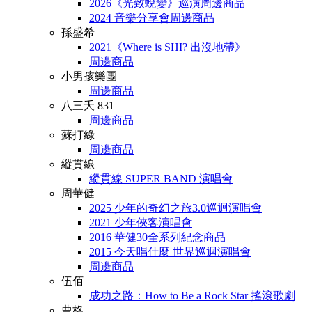
2026《光致蛻變》巡演周邊商品
2024 音樂分享會周邊商品
孫盛希
2021《Where is SHI? 出沒地帶》
周邊商品
小男孩樂團
周邊商品
八三夭 831
周邊商品
蘇打綠
周邊商品
縱貫線
縱貫線 SUPER BAND 演唱會
周華健
2025 少年的奇幻之旅3.0巡迴演唱會
2021 少年俠客演唱會
2016 華健30全系列紀念商品
2015 今天唱什麼 世界巡迴演唱會
周邊商品
伍佰
成功之路：How to Be a Rock Star 搖滾歌劇
曹格