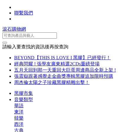
聯繫我們
滾石購物網
請輸入要查找的資訊後再按查詢
BEYOND【THIS IS LOVE I 黑膠】已經發行！
經典閃耀 ! 張學友廣東精選2CDs重磅登場
五月天回到那一天重回大巨蛋周邊商品全新上架 !
張震嶽跟著感覺走金曲獎專輯黑膠追加限時預購
周杰倫太陽之子珍藏黑膠精雕出擊！
黑膠市集
音樂類型
華語
東洋
韓樂
西洋
古典