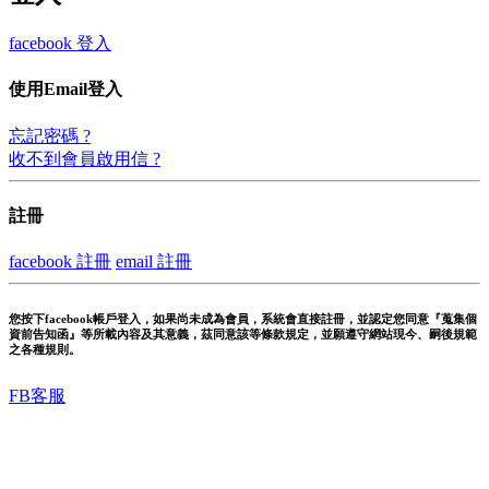
facebook 登入
使用Email登入
忘記密碼 ?
收不到會員啟用信 ?
註冊
facebook 註冊
email 註冊
您按下facebook帳戶登入，如果尚未成為會員，系統會直接註冊，並認定您同意『蒐集個
資前告知函』等所載內容及其意義，茲同意該等條款規定，並願遵守網站現今、嗣後規範
之各種規則。
FB客服