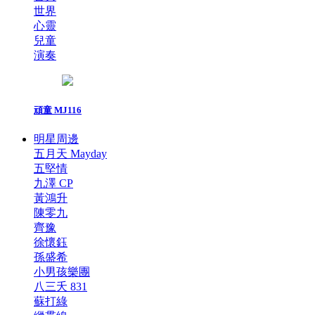
世界
心靈
兒童
演奏
頑童 MJ116
明星周邊
五月天 Mayday
五堅情
九澤 CP
黃鴻升
陳零九
齊豫
徐懷鈺
孫盛希
小男孩樂團
八三夭 831
蘇打綠