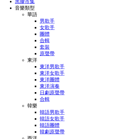
黑膠市集
音樂類型
華語
男歌手
女歌手
團體
合輯
套裝
原聲帶
東洋
東洋男歌手
東洋女歌手
東洋團體
東洋演奏
日劇原聲帶
合輯
韓樂
韓語男歌手
韓語女歌手
韓語團體
韓劇原聲帶
西洋