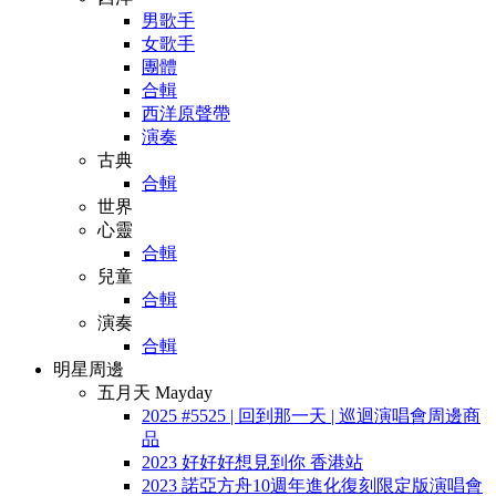
男歌手
女歌手
團體
合輯
西洋原聲帶
演奏
古典
合輯
世界
心靈
合輯
兒童
合輯
演奏
合輯
明星周邊
五月天 Mayday
2025 #5525 | 回到那一天 | 巡迴演唱會周邊商
品
2023 好好好想見到你 香港站
2023 諾亞方舟10週年進化復刻限定版演唱會