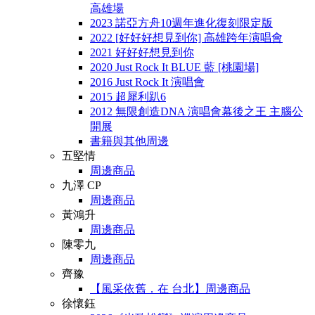
高雄場
2023 諾亞方舟10週年進化復刻限定版
2022 [好好好想見到你] 高雄跨年演唱會
2021 好好好想見到你
2020 Just Rock It BLUE 藍 [桃園場]
2016 Just Rock It 演唱會
2015 超犀利趴6
2012 無限創造DNA 演唱會幕後之王 主腦公
開展
書籍與其他周邊
五堅情
周邊商品
九澤 CP
周邊商品
黃鴻升
周邊商品
陳零九
周邊商品
齊豫
【風采依舊．在 台北】周邊商品
徐懷鈺