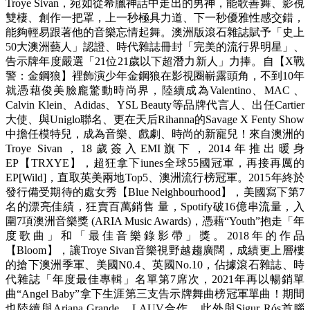
Troye Sivan，宛如從希臘神話中走出的男神，能歌善舞、影視
雙棲、創作一把罩，上一秒極具力道、下一秒優雅性感交錯，
能夠輕易跟著他的音樂忘情起舞。澳洲版滾石雜誌賦予「史上
50大澳洲藝人」認證、時代雜誌冊封「完美的流行界明星」、
告示牌年度嚴選「21位21歲以下超潛力新人」力捧。自【X戰
警：金鋼狼】裡飾演少年金鋼狼在影視圈嶄露頭角，不到10年
就憑藉俊美臉龐驚動時尚界，陸續成為Valentino、MAC 、
Calvin Klein、Adidas、YSL Beauty等品牌代言人、出任Cartier
大使、與Uniglo聯名、更在天后Rihanna的Savage X Fenty Show
中擔任模特兒，成為音樂、戲劇、時尚的新寵兒！來自澳洲的
Troye Sivan，18歲簽入EMI旗下，2014年推出暖身
EP【TRXYE】，超狂拿下iunes全球55國冠軍，再接再厲的
EP[Wild]，直取英美兩地Top5、澳洲流行榜冠軍。2015年終於
發行備受期待的處女秀【Blue Neighbourhood】，美國寫下第7
名的漂亮佳績，狂賣百萬銷售 量，Spotify破16億串流量，入
圍7項澳洲音樂獎 (ARIA Music Awards)，憑藉“Youth”抱走「年
度歌曲」和「最佳音樂錄影帶」獎。2018年的作品
【Bloom】，讓Troye Sivan音樂視野越趨廣闊，成績更上層樓
的搶下澳洲季軍、美國N0.4、英國No.10，佔據滾石雜誌、時
代雜誌「年度最佳專輯」名單第7席次，2021年再以暢銷單
曲“Angel Baby”拿下生涯第三支告示牌舞曲榜冠軍單曲！期間
也陸續與Ariana Grande、LAUV合作，此外與Sigur Rós首腦