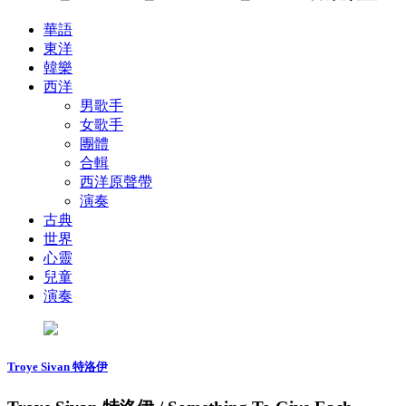
華語
東洋
韓樂
西洋
男歌手
女歌手
團體
合輯
西洋原聲帶
演奏
古典
世界
心靈
兒童
演奏
Troye Sivan 特洛伊