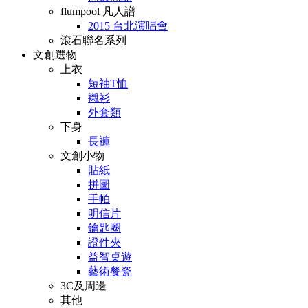
flumpool 凡人譜
2015 台北演唱會
滾石聯名系列
文創選物
上衣
短袖T恤
襯衫
外套類
下身
長褲
文創小物
貼紙
拼圖
手帕
明信片
鑰匙圈
證件夾
益智桌遊
藝術餐瓷
3C及周邊
其他