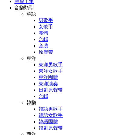
黑膠市集
音樂類型
華語
男歌手
女歌手
團體
合輯
套裝
原聲帶
東洋
東洋男歌手
東洋女歌手
東洋團體
東洋演奏
日劇原聲帶
合輯
韓樂
韓語男歌手
韓語女歌手
韓語團體
韓劇原聲帶
西洋