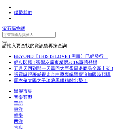
聯繫我們
滾石購物網
請輸入要查找的資訊後再按查詢
BEYOND【THIS IS LOVE I 黑膠】已經發行！
經典閃耀 ! 張學友廣東精選2CDs重磅登場
五月天回到那一天重回大巨蛋周邊商品全新上架 !
張震嶽跟著感覺走金曲獎專輯黑膠追加限時預購
周杰倫太陽之子珍藏黑膠精雕出擊！
黑膠市集
音樂類型
華語
東洋
韓樂
西洋
古典