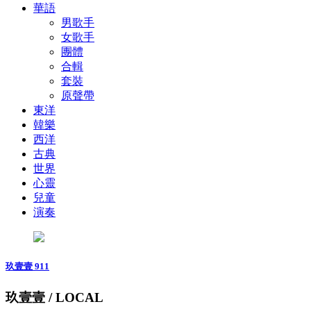
華語
男歌手
女歌手
團體
合輯
套裝
原聲帶
東洋
韓樂
西洋
古典
世界
心靈
兒童
演奏
玖壹壹 911
玖壹壹 / LOCAL