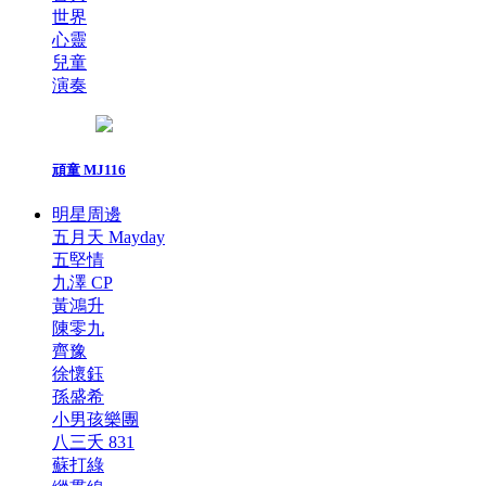
世界
心靈
兒童
演奏
頑童 MJ116
明星周邊
五月天 Mayday
五堅情
九澤 CP
黃鴻升
陳零九
齊豫
徐懷鈺
孫盛希
小男孩樂團
八三夭 831
蘇打綠