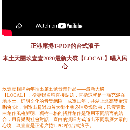
正港席捲T-POP的台式浪子
本土天團玖壹壹2020最新大碟【LOCAL】唱入民
心
玖壹壹相隔兩年推出第五號音樂作品——最新大碟
【LOCAL】，從專輯名稱直接點題，直指這就是一張充滿在
地本土、鮮明文化的音樂總匯；成軍11年，共站上北高雙蛋演
唱會4次，創造出超過20首大街小巷必唱發燒歌曲，玖壹壹歌
曲創作風格鮮明、獨樹一格的招牌創作是運用不同語言的結
合，用音樂與社會對話，直白的演唱方式道出不同階層大眾的
心境，玖壹壹是正港席捲T-POP的台式浪子。