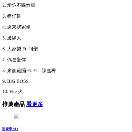
2. 愛你不踩煞車
3. 甕仔雞
4. 過來我家坐
5. 邊緣人
6. 大家樂 Ft. 阿聖
7. 偶喜翻你
8. 來個蹦蹦 Ft. Ella 陳嘉樺
9. BIG BOSS
10. Fire 火
推薦產品
看更多
玖壹壹 911