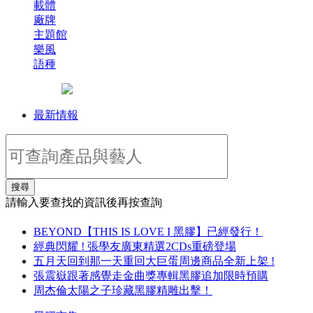
載體
廠牌
主題館
樂風
語種
最新情報
搜尋
請輸入要查找的資訊後再按查詢
BEYOND【THIS IS LOVE I 黑膠】已經發行！
經典閃耀 ! 張學友廣東精選2CDs重磅登場
五月天回到那一天重回大巨蛋周邊商品全新上架 !
張震嶽跟著感覺走金曲獎專輯黑膠追加限時預購
周杰倫太陽之子珍藏黑膠精雕出擊！