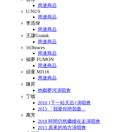
周邊商品
U:NUS
周邊商品
李浩瑋
周邊商品
王謙Goatak
周邊商品
163braces
周邊商品
福夢 FUMON
周邊商品
頑童 MJ116
周邊商品
陳昇
他鄉夢河演唱會
丁噹
2010 {下一站天后}演唱會
2015 「我愛你戀習曲」
萬芳
2018 時間仍然繼續在走演唱會
2015 原來的地方演唱會