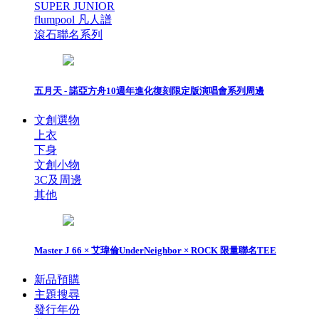
SUPER JUNIOR
flumpool 凡人譜
滾石聯名系列
五月天 - 諾亞方舟10週年進化復刻限定版演唱會系列周邊
文創選物
上衣
下身
文創小物
3C及周邊
其他
Master J 66 × 艾瑋倫UnderNeighbor × ROCK 限量聯名TEE
新品預購
主題搜尋
發行年份