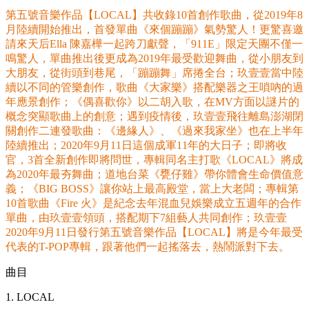
第五號音樂作品【LOCAL】共收錄10首創作歌曲，從2019年8
月陸續開始推出，首發單曲《來個蹦蹦》氣勢驚人！更驚喜邀
請來天后Ella 陳嘉樺一起跨刀獻聲，「911E」限定天團不僅一
鳴驚人，單曲推出後更成為2019年最受歡迎舞曲，從小朋友到
大朋友，從街頭到巷尾，「蹦蹦舞」席捲全台；玖壹壹當中陸
續以不同的管樂創作，歌曲《大家樂》搭配樂器之王嗩吶的過
年應景創作；《偶喜歡你》以二胡入歌，在MV方面以謎片的
概念突顯歌曲上的創意；遇到疫情後，玖壹壹飛往離島澎湖閉
關創作二連發歌曲：《邊緣人》、《過來我家坐》也在上半年
陸續推出；2020年9月11日這個成軍11年的大日子；即將收
官，3首全新創作即將問世，專輯同名主打歌《LOCAL》將成
為2020年最夯舞曲；道地台菜《甕仔雞》帶你體會生命價值意
義；《BIG BOSS》讓你站上最高殿堂，當上大老闆；專輯第
10首歌曲《Fire 火》是紀念去年混血兒娛樂成立五週年的合作
單曲，由玖壹壹領頭，搭配期下7組藝人共同創作；玖壹壹
2020年9月11日發行第五號音樂作品【LOCAL】將是今年最受
代表的T-POP專輯，跟著他們一起搖落去，熱鬧派對下去。
曲目
1. LOCAL