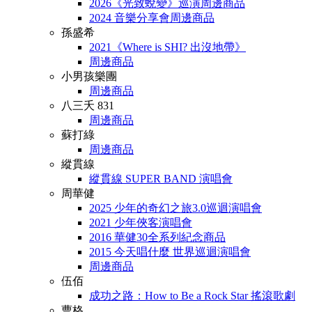
2026《光致蛻變》巡演周邊商品
2024 音樂分享會周邊商品
孫盛希
2021《Where is SHI? 出沒地帶》
周邊商品
小男孩樂團
周邊商品
八三夭 831
周邊商品
蘇打綠
周邊商品
縱貫線
縱貫線 SUPER BAND 演唱會
周華健
2025 少年的奇幻之旅3.0巡迴演唱會
2021 少年俠客演唱會
2016 華健30全系列紀念商品
2015 今天唱什麼 世界巡迴演唱會
周邊商品
伍佰
成功之路：How to Be a Rock Star 搖滾歌劇
曹格