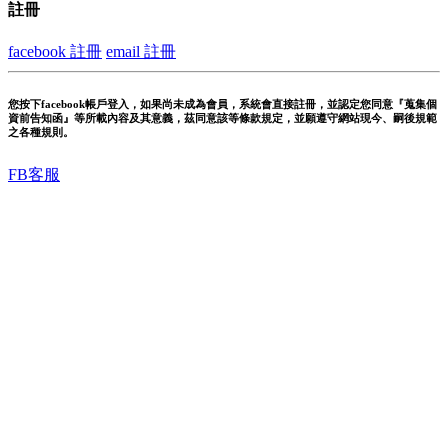
註冊
facebook 註冊
email 註冊
您按下facebook帳戶登入，如果尚未成為會員，系統會直接註冊，並認定您同意『蒐集個
資前告知函』等所載內容及其意義，茲同意該等條款規定，並願遵守網站現今、嗣後規範
之各種規則。
FB客服