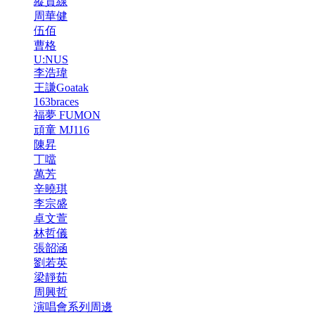
縱貫線
周華健
伍佰
曹格
U:NUS
李浩瑋
王謙Goatak
163braces
福夢 FUMON
頑童 MJ116
陳昇
丁噹
萬芳
辛曉琪
李宗盛
卓文萱
林哲儀
張韶涵
劉若英
梁靜茹
周興哲
演唱會系列周邊