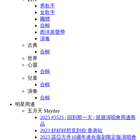
男歌手
女歌手
團體
合輯
西洋原聲帶
演奏
古典
合輯
世界
心靈
合輯
兒童
合輯
演奏
合輯
明星周邊
五月天 Mayday
2025 #5525 | 回到那一天 | 巡迴演唱會周邊商
品
2023 好好好想見到你 香港站
2023 諾亞方舟10週年進化復刻限定版演唱會