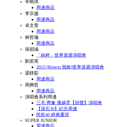
辛曉琪
周邊商品
李宗盛
周邊商品
卓文萱
周邊商品
林哲儀
周邊商品
張韶涵
「純粹」世界巡迴演唱會
劉若英
2015 [Renext 我敢]世界巡迴演唱會
梁靜茹
周邊商品
周興哲
周邊商品
演唱會系列周邊
三毛 齊豫 潘越雲【回聲】演唱會
【滾石30】紀念周邊
民歌40 經典重現
SUPER JUNIOR
周邊商品