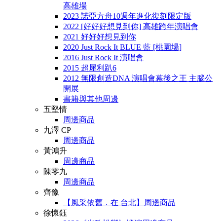
高雄場
2023 諾亞方舟10週年進化復刻限定版
2022 [好好好想見到你] 高雄跨年演唱會
2021 好好好想見到你
2020 Just Rock It BLUE 藍 [桃園場]
2016 Just Rock It 演唱會
2015 超犀利趴6
2012 無限創造DNA 演唱會幕後之王 主腦公
開展
書籍與其他周邊
五堅情
周邊商品
九澤 CP
周邊商品
黃鴻升
周邊商品
陳零九
周邊商品
齊豫
【風采依舊．在 台北】周邊商品
徐懷鈺