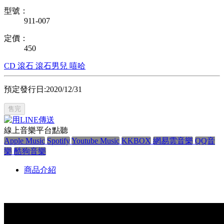
型號：
911-007
定價：
450
CD
滾石
滾石男兒
嘻哈
預定發行日:2020/12/31
售完
線上音樂平台點聽
Apple Music
Spotify
Youtube Music
KKBOX
網易雲音樂
QQ音
樂
酷狗音樂
商品介紹