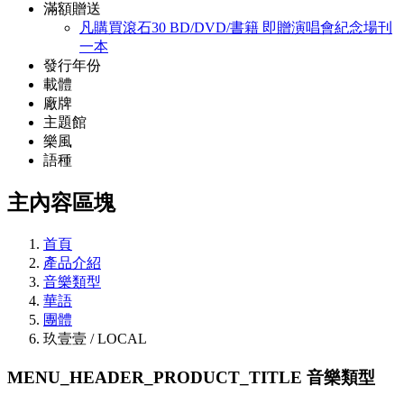
滿額贈送
凡購買滾石30 BD/DVD/書籍 即贈演唱會紀念場刊
一本
發行年份
載體
廠牌
主題館
樂風
語種
主內容區塊
首頁
產品介紹
音樂類型
華語
團體
玖壹壹 / LOCAL
MENU_HEADER_PRODUCT_TITLE
音樂類型