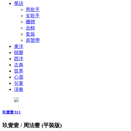
華語
男歌手
女歌手
團體
合輯
套裝
原聲帶
東洋
韓樂
西洋
古典
世界
心靈
兒童
演奏
玖壹壹 911
玖壹壹 / 周法薷 (平裝版)