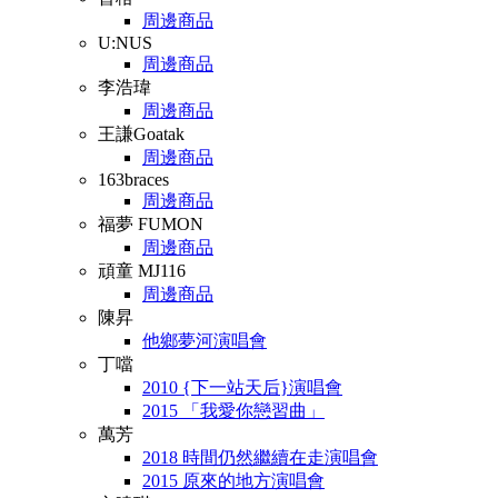
周邊商品
U:NUS
周邊商品
李浩瑋
周邊商品
王謙Goatak
周邊商品
163braces
周邊商品
福夢 FUMON
周邊商品
頑童 MJ116
周邊商品
陳昇
他鄉夢河演唱會
丁噹
2010 {下一站天后}演唱會
2015 「我愛你戀習曲」
萬芳
2018 時間仍然繼續在走演唱會
2015 原來的地方演唱會