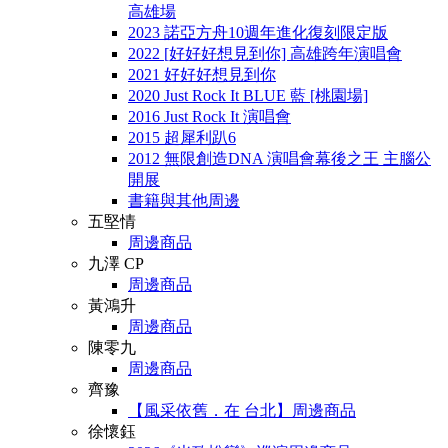
高雄場
2023 諾亞方舟10週年進化復刻限定版
2022 [好好好想見到你] 高雄跨年演唱會
2021 好好好想見到你
2020 Just Rock It BLUE 藍 [桃園場]
2016 Just Rock It 演唱會
2015 超犀利趴6
2012 無限創造DNA 演唱會幕後之王 主腦公
開展
書籍與其他周邊
五堅情
周邊商品
九澤 CP
周邊商品
黃鴻升
周邊商品
陳零九
周邊商品
齊豫
【風采依舊．在 台北】周邊商品
徐懷鈺