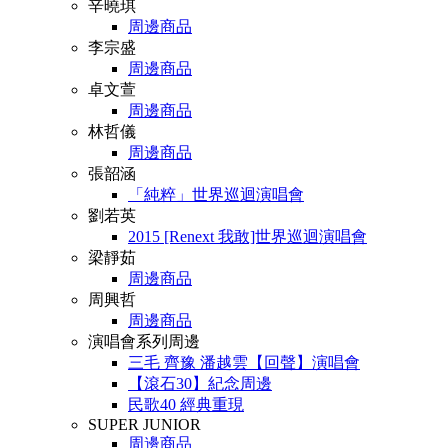
辛曉琪
周邊商品
李宗盛
周邊商品
卓文萱
周邊商品
林哲儀
周邊商品
張韶涵
「純粹」世界巡迴演唱會
劉若英
2015 [Renext 我敢]世界巡迴演唱會
梁靜茹
周邊商品
周興哲
周邊商品
演唱會系列周邊
三毛 齊豫 潘越雲【回聲】演唱會
【滾石30】紀念周邊
民歌40 經典重現
SUPER JUNIOR
周邊商品