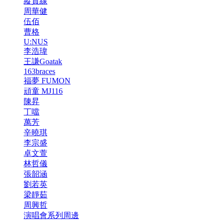
縱貫線
周華健
伍佰
曹格
U:NUS
李浩瑋
王謙Goatak
163braces
福夢 FUMON
頑童 MJ116
陳昇
丁噹
萬芳
辛曉琪
李宗盛
卓文萱
林哲儀
張韶涵
劉若英
梁靜茹
周興哲
演唱會系列周邊