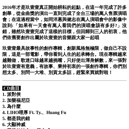
2016年才是玖壹壹真正開始耕耘的起點，在這一年完成了許多
創舉，從金曲獎的演出一直到完成了全台三場的萬人售票演唱
會；在這過程當中，如同洋蔥與健志在萬人演唱會中的影像中
說到:「如果有一天會有萬人看我們的演唱會該有多好?」沒
錯，雖然玖壹壹完成了這樣的目標，但回歸到三人的初衷，他
們依舊要創作出屬於玖壹壹的音樂跟大家一起唱
玖壹壹最具故事性的創作專輯，創新風格無極限，做自己不設
限，這是一部電影，帶你看到人生的起承轉合。現在專輯越來
越難做，歌迷口味越來越挑嘴，只好使出渾身解數，來一張對
於玖壹壹有意義，有故事、秉持初衷的一張創作專輯，你們別
想太多、別問一大堆、別貢太多話，趕緊來買就對啦！
CD曲目
1. 派對俠
2. 加樂福尼亞
3. 為什麼
4. LIHO哩厚 Ft. Ty.、Huang Fu
5. 都是我的錯
6. 大顯神威