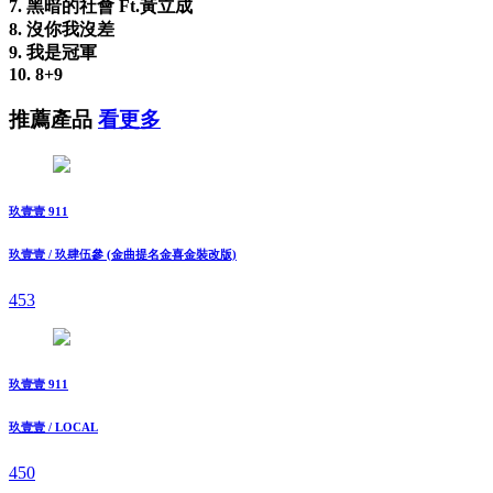
7. 黑暗的社會 Ft.黃立成
8. 沒你我沒差
9. 我是冠軍
10. 8+9
推薦產品
看更多
玖壹壹 911
玖壹壹 / 玖肆伍參 (金曲提名金喜金裝改版)
453
玖壹壹 911
玖壹壹 / LOCAL
450