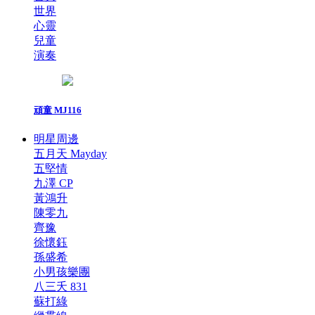
世界
心靈
兒童
演奏
頑童 MJ116
明星周邊
五月天 Mayday
五堅情
九澤 CP
黃鴻升
陳零九
齊豫
徐懷鈺
孫盛希
小男孩樂團
八三夭 831
蘇打綠