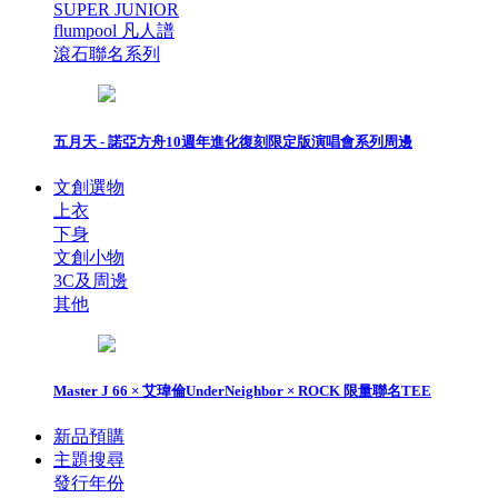
SUPER JUNIOR
flumpool 凡人譜
滾石聯名系列
五月天 - 諾亞方舟10週年進化復刻限定版演唱會系列周邊
文創選物
上衣
下身
文創小物
3C及周邊
其他
Master J 66 × 艾瑋倫UnderNeighbor × ROCK 限量聯名TEE
新品預購
主題搜尋
發行年份