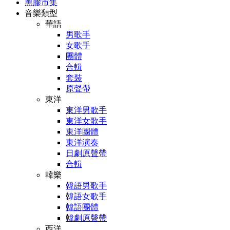
黑膠市集
音樂類型
華語
男歌手
女歌手
團體
合輯
套裝
原聲帶
東洋
東洋男歌手
東洋女歌手
東洋團體
東洋演奏
日劇原聲帶
合輯
韓樂
韓語男歌手
韓語女歌手
韓語團體
韓劇原聲帶
西洋