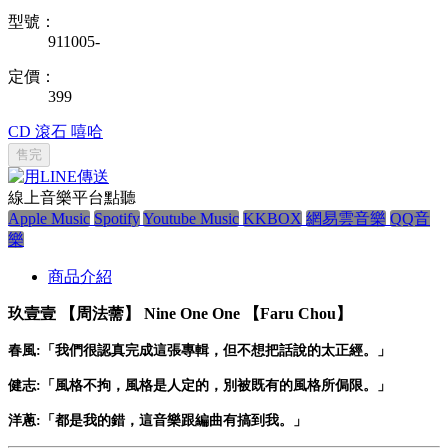
型號：
911005-
定價：
399
CD
滾石
嘻哈
售完
線上音樂平台點聽
Apple Music
Spotify
Youtube Music
KKBOX
網易雲音樂
QQ音
樂
商品介紹
玖壹壹 【周法薷】 Nine One One 【Faru Chou】
春風:「我們很認真完成這張專輯，但不想把話說的太正經。」
健志:「風格不拘，風格是人定的，別被既有的風格所侷限。」
洋蔥:「都是我的錯，這音樂跟編曲有搞到我。」