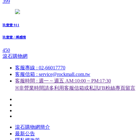
399
玖壹壹 911
玖壹壹 / 搏感情
450
滾石購物網
客服專線 : 02-66017770
客服信箱 : service@rockmall.com.tw
客服時間 : 週一 ~ 週五 AM:10:00 ~ PM:17:30
※非營業時間請多利用客服信箱或私訊FB粉絲專頁留言
滾石購物網簡介
最新公告