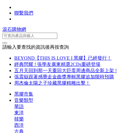
聯繫我們
滾石購物網
請輸入要查找的資訊後再按查詢
BEYOND【THIS IS LOVE I 黑膠】已經發行！
經典閃耀 ! 張學友廣東精選2CDs重磅登場
五月天回到那一天重回大巨蛋周邊商品全新上架 !
張震嶽跟著感覺走金曲獎專輯黑膠追加限時預購
周杰倫太陽之子珍藏黑膠精雕出擊！
黑膠市集
音樂類型
華語
東洋
韓樂
西洋
古典