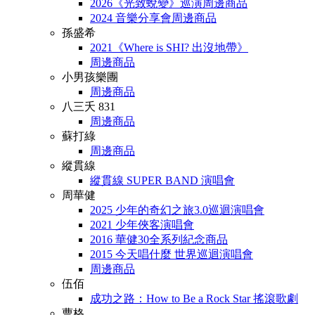
2026《光致蛻變》巡演周邊商品
2024 音樂分享會周邊商品
孫盛希
2021《Where is SHI? 出沒地帶》
周邊商品
小男孩樂團
周邊商品
八三夭 831
周邊商品
蘇打綠
周邊商品
縱貫線
縱貫線 SUPER BAND 演唱會
周華健
2025 少年的奇幻之旅3.0巡迴演唱會
2021 少年俠客演唱會
2016 華健30全系列紀念商品
2015 今天唱什麼 世界巡迴演唱會
周邊商品
伍佰
成功之路：How to Be a Rock Star 搖滾歌劇
曹格