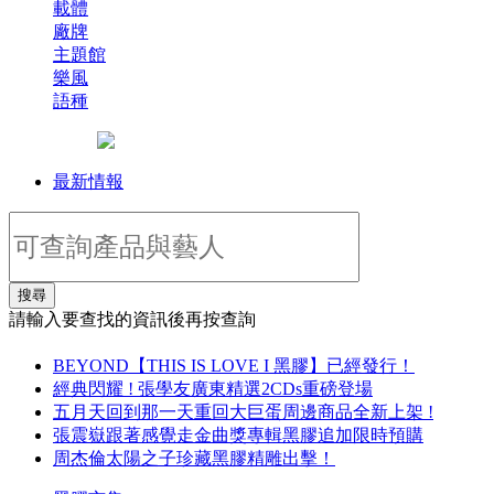
載體
廠牌
主題館
樂風
語種
最新情報
搜尋
請輸入要查找的資訊後再按查詢
BEYOND【THIS IS LOVE I 黑膠】已經發行！
經典閃耀 ! 張學友廣東精選2CDs重磅登場
五月天回到那一天重回大巨蛋周邊商品全新上架 !
張震嶽跟著感覺走金曲獎專輯黑膠追加限時預購
周杰倫太陽之子珍藏黑膠精雕出擊！