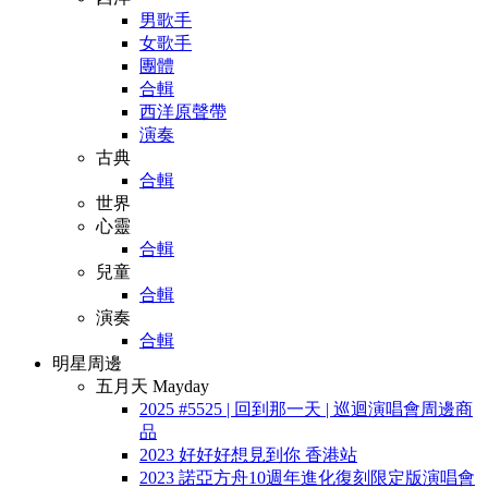
男歌手
女歌手
團體
合輯
西洋原聲帶
演奏
古典
合輯
世界
心靈
合輯
兒童
合輯
演奏
合輯
明星周邊
五月天 Mayday
2025 #5525 | 回到那一天 | 巡迴演唱會周邊商
品
2023 好好好想見到你 香港站
2023 諾亞方舟10週年進化復刻限定版演唱會