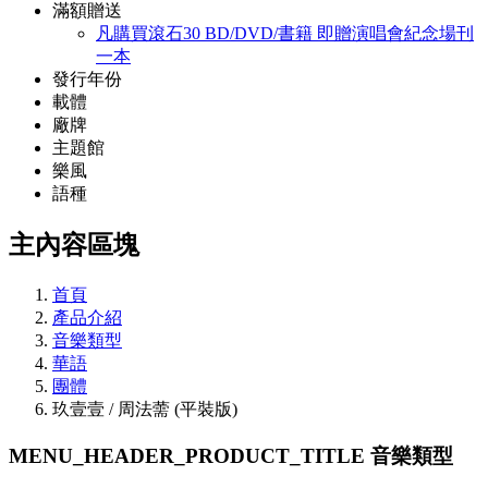
滿額贈送
凡購買滾石30 BD/DVD/書籍 即贈演唱會紀念場刊
一本
發行年份
載體
廠牌
主題館
樂風
語種
主內容區塊
首頁
產品介紹
音樂類型
華語
團體
玖壹壹 / 周法薷 (平裝版)
MENU_HEADER_PRODUCT_TITLE
音樂類型