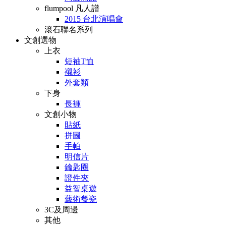
flumpool 凡人譜
2015 台北演唱會
滾石聯名系列
文創選物
上衣
短袖T恤
襯衫
外套類
下身
長褲
文創小物
貼紙
拼圖
手帕
明信片
鑰匙圈
證件夾
益智桌遊
藝術餐瓷
3C及周邊
其他