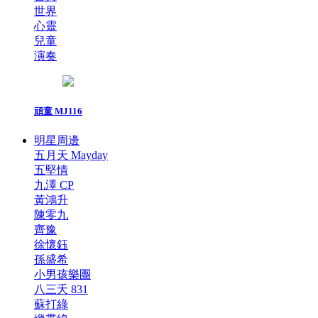
世界
心靈
兒童
演奏
頑童 MJ116
明星周邊
五月天 Mayday
五堅情
九澤 CP
黃鴻升
陳零九
齊豫
徐懷鈺
孫盛希
小男孩樂團
八三夭 831
蘇打綠