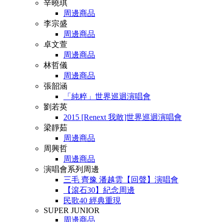
辛曉琪
周邊商品
李宗盛
周邊商品
卓文萱
周邊商品
林哲儀
周邊商品
張韶涵
「純粹」世界巡迴演唱會
劉若英
2015 [Renext 我敢]世界巡迴演唱會
梁靜茹
周邊商品
周興哲
周邊商品
演唱會系列周邊
三毛 齊豫 潘越雲【回聲】演唱會
【滾石30】紀念周邊
民歌40 經典重現
SUPER JUNIOR
周邊商品