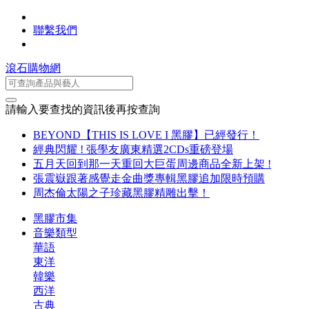
聯繫我們
滾石購物網
請輸入要查找的資訊後再按查詢
BEYOND【THIS IS LOVE I 黑膠】已經發行！
經典閃耀 ! 張學友廣東精選2CDs重磅登場
五月天回到那一天重回大巨蛋周邊商品全新上架 !
張震嶽跟著感覺走金曲獎專輯黑膠追加限時預購
周杰倫太陽之子珍藏黑膠精雕出擊！
黑膠市集
音樂類型
華語
東洋
韓樂
西洋
古典