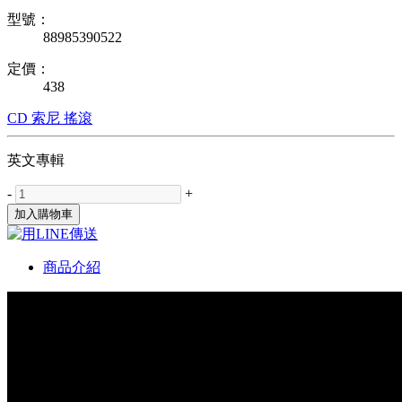
型號：
88985390522
定價：
438
CD
索尼
搖滾
英文專輯
-
+
加入購物車
商品介紹