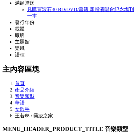
滿額贈送
凡購買滾石30 BD/DVD/書籍 即贈演唱會紀念場刊
一本
發行年份
載體
廠牌
主題館
樂風
語種
主內容區塊
首頁
產品介紹
音樂類型
華語
女歌手
王若琳 / 霸凌之家
MENU_HEADER_PRODUCT_TITLE
音樂類型