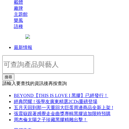
載體
廠牌
主題館
樂風
語種
最新情報
搜尋
請輸入要查找的資訊後再按查詢
BEYOND【THIS IS LOVE I 黑膠】已經發行！
經典閃耀 ! 張學友廣東精選2CDs重磅登場
五月天回到那一天重回大巨蛋周邊商品全新上架 !
張震嶽跟著感覺走金曲獎專輯黑膠追加限時預購
周杰倫太陽之子珍藏黑膠精雕出擊！