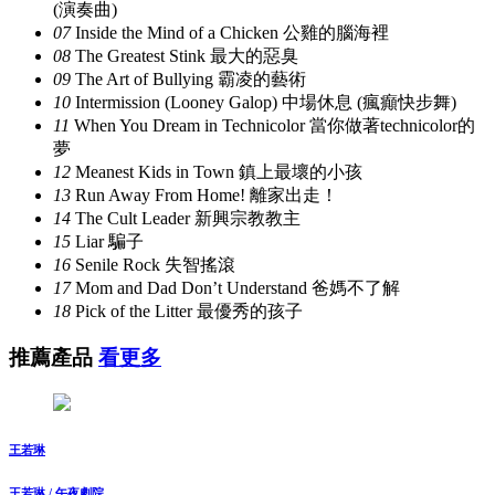
(演奏曲)
07
Inside the Mind of a Chicken 公雞的腦海裡
08
The Greatest Stink 最大的惡臭
09
The Art of Bullying 霸凌的藝術
10
Intermission (Looney Galop) 中場休息 (瘋癲快步舞)
11
When You Dream in Technicolor 當你做著technicolor的
夢
12
Meanest Kids in Town 鎮上最壞的小孩
13
Run Away From Home! 離家出走！
14
The Cult Leader 新興宗教教主
15
Liar 騙子
16
Senile Rock 失智搖滾
17
Mom and Dad Don’t Understand 爸媽不了解
18
Pick of the Litter 最優秀的孩子
推薦產品
看更多
王若琳
王若琳 / 午夜劇院