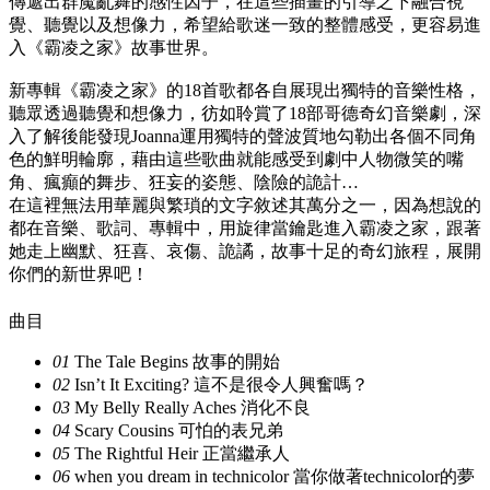
傳遞出群魔亂舞的感性因子，在這些插畫的引導之下融合視
覺、聽覺以及想像力，希望給歌迷一致的整體感受，更容易進
入《霸凌之家》故事世界。
新專輯《霸凌之家》的18首歌都各自展現出獨特的音樂性格，
聽眾透過聽覺和想像力，彷如聆賞了18部哥德奇幻音樂劇，深
入了解後能發現Joanna運用獨特的聲波質地勾勒出各個不同角
色的鮮明輪廓，藉由這些歌曲就能感受到劇中人物微笑的嘴
角、瘋癲的舞步、狂妄的姿態、陰險的詭計…
在這裡無法用華麗與繁瑣的文字敘述其萬分之一，因為想說的
都在音樂、歌詞、專輯中，用旋律當鑰匙進入霸凌之家，跟著
她走上幽默、狂喜、哀傷、詭譎，故事十足的奇幻旅程，展開
你們的新世界吧！
曲目
01
The Tale Begins 故事的開始
02
Isn’t It Exciting? 這不是很令人興奮嗎？
03
My Belly Really Aches 消化不良
04
Scary Cousins 可怕的表兄弟‬‬‬‬‬
05
The Rightful Heir 正當繼承人
06
when you dream in technicolor 當你做著technicolor的夢