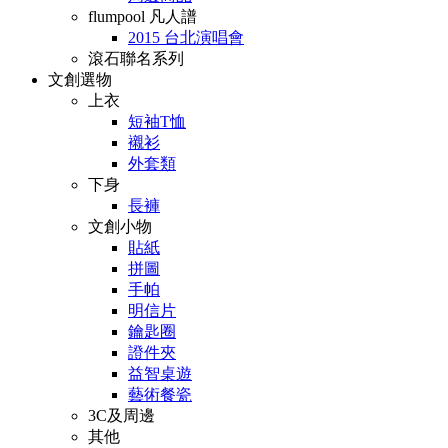
flumpool 凡人譜
2015 台北演唱會
滾石聯名系列
文創選物
上衣
短袖T恤
襯衫
外套類
下身
長褲
文創小物
貼紙
拼圖
手帕
明信片
鑰匙圈
證件夾
益智桌遊
藝術餐瓷
3C及周邊
其他