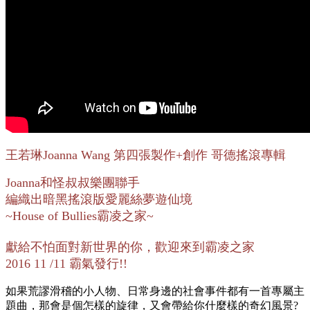
王若琳Joanna Wang 第四張製作+創作 哥德搖滾專輯
Joanna和怪叔叔樂團聯手
編織出暗黑搖滾版愛麗絲夢遊仙境
~House of Bullies霸凌之家~
獻給不怕面對新世界的你，歡迎來到霸凌之家
2016 11 /11 霸氣發行!!
如果荒謬滑稽的小人物、日常身邊的社會事件都有一首專屬主
題曲，那會是個怎樣的旋律，又會帶給你什麼樣的奇幻風景?