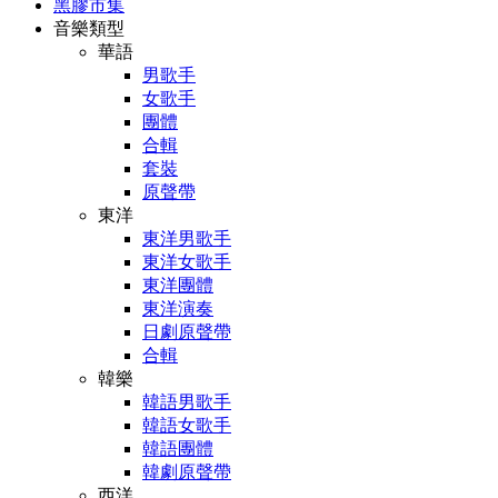
黑膠市集
音樂類型
華語
男歌手
女歌手
團體
合輯
套裝
原聲帶
東洋
東洋男歌手
東洋女歌手
東洋團體
東洋演奏
日劇原聲帶
合輯
韓樂
韓語男歌手
韓語女歌手
韓語團體
韓劇原聲帶
西洋