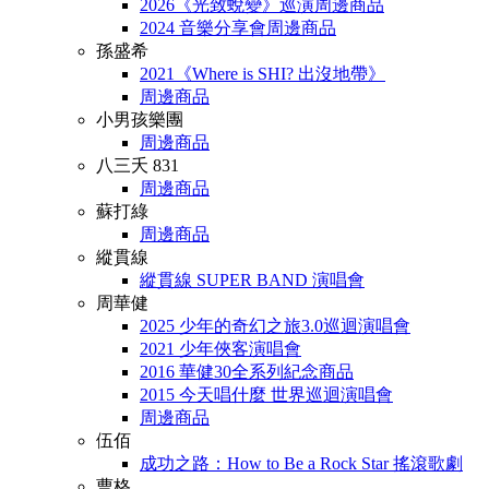
2026《光致蛻變》巡演周邊商品
2024 音樂分享會周邊商品
孫盛希
2021《Where is SHI? 出沒地帶》
周邊商品
小男孩樂團
周邊商品
八三夭 831
周邊商品
蘇打綠
周邊商品
縱貫線
縱貫線 SUPER BAND 演唱會
周華健
2025 少年的奇幻之旅3.0巡迴演唱會
2021 少年俠客演唱會
2016 華健30全系列紀念商品
2015 今天唱什麼 世界巡迴演唱會
周邊商品
伍佰
成功之路：How to Be a Rock Star 搖滾歌劇
曹格