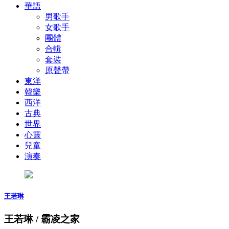
華語
男歌手
女歌手
團體
合輯
套裝
原聲帶
東洋
韓樂
西洋
古典
世界
心靈
兒童
演奏
王若琳
王若琳 / 霸凌之家