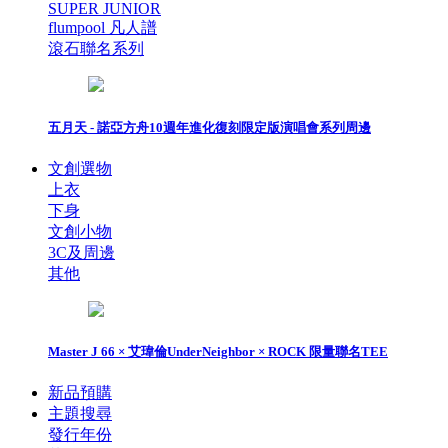
SUPER JUNIOR
flumpool 凡人譜
滾石聯名系列
五月天 - 諾亞方舟10週年進化復刻限定版演唱會系列周邊
文創選物
上衣
下身
文創小物
3C及周邊
其他
Master J 66 × 艾瑋倫UnderNeighbor × ROCK 限量聯名TEE
新品預購
主題搜尋
發行年份