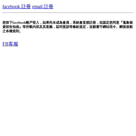
facebook 註冊
email 註冊
您按下facebook帳戶登入，如果尚未成為會員，系統會直接註冊，並認定您同意『蒐集個
資前告知函』等所載內容及其意義，茲同意該等條款規定，並願遵守網站現今、嗣後規範
之各種規則。
FB客服