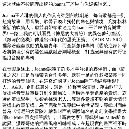
這次就由不按牌理出牌的Joanna王若琳向你娓娓唱來…
Joanna王若琳的個人創作具有強烈的戲劇感，每首歌都是一則
短篇故事，用音樂、歌聲召喚出獨特的角色與情境，宛如格林
童話的吹笛人，肩並肩帶領歌迷走向Joanna王若琳的音樂世
界! 一路上我們可以看見《博尼的大冒險》的異色夢幻童話、
《銀河的危機》傳送出60年代的甜美正義、《BOB MUSIC》
裡藏著蠢蠢欲動的荒唐青年，而全新創作專輯《霸凌之家》帶
著將樂壇少有的黑色幽默融合劇場概念，打造絕無僅有的哥德
搖滾音樂劇專輯。
在音樂旅途上，Joanna認識了許多才華洋溢的夥伴們，而《霸
凌之家》正是首張帶著合作多年、默契十足的怪叔叔樂團一同
打造的音樂仙境，在這奇幻國度裡Joanna除了擔綱專輯製作
人、A&R、企劃統籌外，還是一位聲音的演員，藉由歌詞與
旋律將音樂敘事提升到全新層次，有時是爭奪遺產的貴婦、霸
凌的流氓學生、失智的搖滾老人…等眾多意想不到的龐大情節
建構出故事架構，為了完整呈現專輯中的世界觀，專輯封面由
曾為《博尼的大冒險》繪製封面的國際知名的奇幻文學插畫大
師Ian Miller再次揮筆設計，《霸凌之家》專輯與Ian Miller離奇
詭異、濃厚哥德的插畫風格相輔相成，在超現實的畫面裡不時