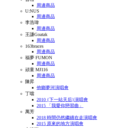
周邊商品
U:NUS
周邊商品
李浩瑋
周邊商品
王謙Goatak
周邊商品
163braces
周邊商品
福夢 FUMON
周邊商品
頑童 MJ116
周邊商品
陳昇
他鄉夢河演唱會
丁噹
2010 {下一站天后}演唱會
2015 「我愛你戀習曲」
萬芳
2018 時間仍然繼續在走演唱會
2015 原來的地方演唱會