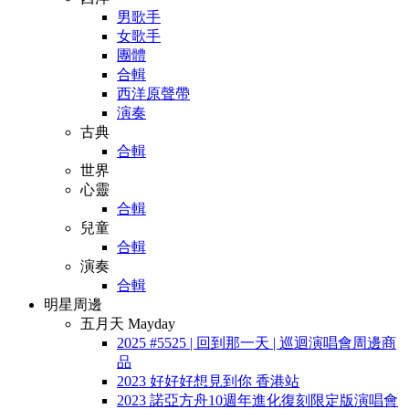
男歌手
女歌手
團體
合輯
西洋原聲帶
演奏
古典
合輯
世界
心靈
合輯
兒童
合輯
演奏
合輯
明星周邊
五月天 Mayday
2025 #5525 | 回到那一天 | 巡迴演唱會周邊商
品
2023 好好好想見到你 香港站
2023 諾亞方舟10週年進化復刻限定版演唱會