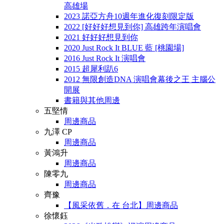
高雄場
2023 諾亞方舟10週年進化復刻限定版
2022 [好好好想見到你] 高雄跨年演唱會
2021 好好好想見到你
2020 Just Rock It BLUE 藍 [桃園場]
2016 Just Rock It 演唱會
2015 超犀利趴6
2012 無限創造DNA 演唱會幕後之王 主腦公
開展
書籍與其他周邊
五堅情
周邊商品
九澤 CP
周邊商品
黃鴻升
周邊商品
陳零九
周邊商品
齊豫
【風采依舊．在 台北】周邊商品
徐懷鈺