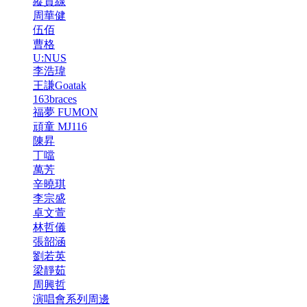
縱貫線
周華健
伍佰
曹格
U:NUS
李浩瑋
王謙Goatak
163braces
福夢 FUMON
頑童 MJ116
陳昇
丁噹
萬芳
辛曉琪
李宗盛
卓文萱
林哲儀
張韶涵
劉若英
梁靜茹
周興哲
演唱會系列周邊