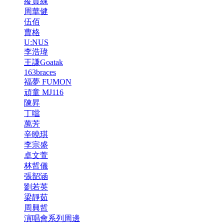
縱貫線
周華健
伍佰
曹格
U:NUS
李浩瑋
王謙Goatak
163braces
福夢 FUMON
頑童 MJ116
陳昇
丁噹
萬芳
辛曉琪
李宗盛
卓文萱
林哲儀
張韶涵
劉若英
梁靜茹
周興哲
演唱會系列周邊