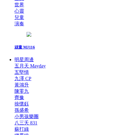
世界
心靈
兒童
演奏
頑童 MJ116
明星周邊
五月天 Mayday
五堅情
九澤 CP
黃鴻升
陳零九
齊豫
徐懷鈺
孫盛希
小男孩樂團
八三夭 831
蘇打綠