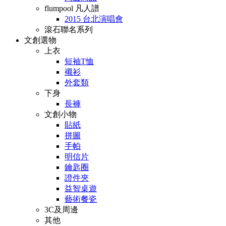
flumpool 凡人譜
2015 台北演唱會
滾石聯名系列
文創選物
上衣
短袖T恤
襯衫
外套類
下身
長褲
文創小物
貼紙
拼圖
手帕
明信片
鑰匙圈
證件夾
益智桌遊
藝術餐瓷
3C及周邊
其他