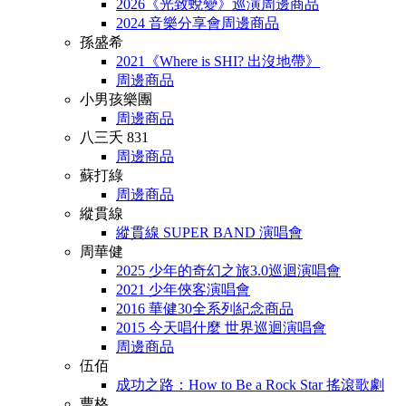
2026《光致蛻變》巡演周邊商品
2024 音樂分享會周邊商品
孫盛希
2021《Where is SHI? 出沒地帶》
周邊商品
小男孩樂團
周邊商品
八三夭 831
周邊商品
蘇打綠
周邊商品
縱貫線
縱貫線 SUPER BAND 演唱會
周華健
2025 少年的奇幻之旅3.0巡迴演唱會
2021 少年俠客演唱會
2016 華健30全系列紀念商品
2015 今天唱什麼 世界巡迴演唱會
周邊商品
伍佰
成功之路：How to Be a Rock Star 搖滾歌劇
曹格