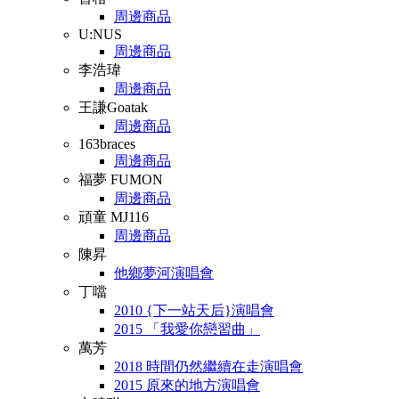
周邊商品
U:NUS
周邊商品
李浩瑋
周邊商品
王謙Goatak
周邊商品
163braces
周邊商品
福夢 FUMON
周邊商品
頑童 MJ116
周邊商品
陳昇
他鄉夢河演唱會
丁噹
2010 {下一站天后}演唱會
2015 「我愛你戀習曲」
萬芳
2018 時間仍然繼續在走演唱會
2015 原來的地方演唱會