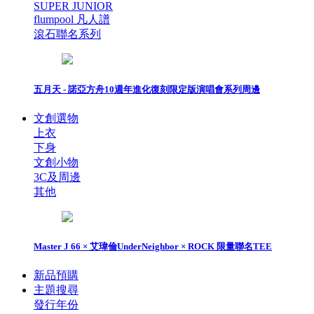
SUPER JUNIOR
flumpool 凡人譜
滾石聯名系列
五月天 - 諾亞方舟10週年進化復刻限定版演唱會系列周邊
文創選物
上衣
下身
文創小物
3C及周邊
其他
Master J 66 × 艾瑋倫UnderNeighbor × ROCK 限量聯名TEE
新品預購
主題搜尋
發行年份