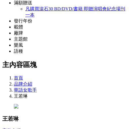
滿額贈送
凡購買滾石30 BD/DVD/書籍 即贈演唱會紀念場刊
一本
發行年份
載體
廠牌
主題館
樂風
語種
主內容區塊
首頁
品牌介紹
華語女歌手
王若琳
王若琳