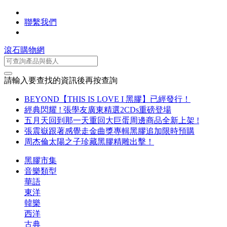
聯繫我們
滾石購物網
請輸入要查找的資訊後再按查詢
BEYOND【THIS IS LOVE I 黑膠】已經發行！
經典閃耀 ! 張學友廣東精選2CDs重磅登場
五月天回到那一天重回大巨蛋周邊商品全新上架 !
張震嶽跟著感覺走金曲獎專輯黑膠追加限時預購
周杰倫太陽之子珍藏黑膠精雕出擊！
黑膠市集
音樂類型
華語
東洋
韓樂
西洋
古典