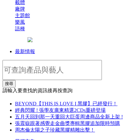
載體
廠牌
主題館
樂風
語種
最新情報
搜尋
請輸入要查找的資訊後再按查詢
BEYOND【THIS IS LOVE I 黑膠】已經發行！
經典閃耀 ! 張學友廣東精選2CDs重磅登場
五月天回到那一天重回大巨蛋周邊商品全新上架 !
張震嶽跟著感覺走金曲獎專輯黑膠追加限時預購
周杰倫太陽之子珍藏黑膠精雕出擊！