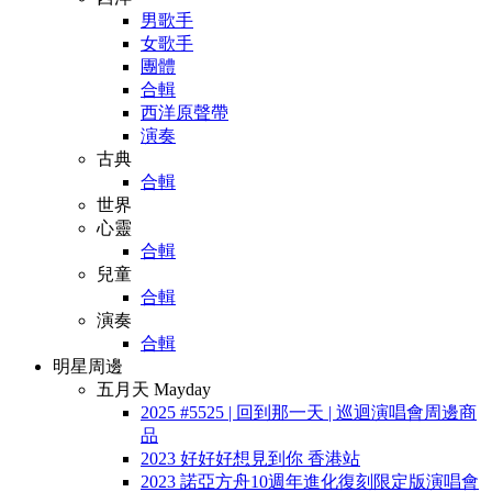
男歌手
女歌手
團體
合輯
西洋原聲帶
演奏
古典
合輯
世界
心靈
合輯
兒童
合輯
演奏
合輯
明星周邊
五月天 Mayday
2025 #5525 | 回到那一天 | 巡迴演唱會周邊商
品
2023 好好好想見到你 香港站
2023 諾亞方舟10週年進化復刻限定版演唱會