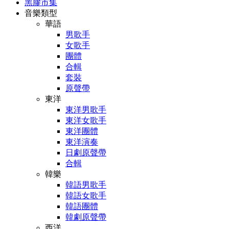
黑膠市集
音樂類型
華語
男歌手
女歌手
團體
合輯
套裝
原聲帶
東洋
東洋男歌手
東洋女歌手
東洋團體
東洋演奏
日劇原聲帶
合輯
韓樂
韓語男歌手
韓語女歌手
韓語團體
韓劇原聲帶
西洋