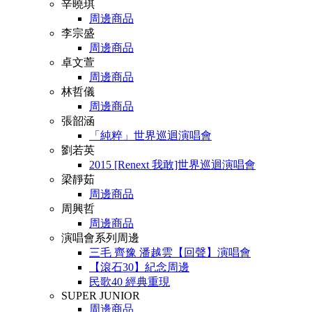
辛曉琪
周邊商品
李宗盛
周邊商品
卓文萱
周邊商品
林哲儀
周邊商品
張韶涵
「純粹」世界巡迴演唱會
劉若英
2015 [Renext 我敢]世界巡迴演唱會
梁靜茹
周邊商品
周興哲
周邊商品
演唱會系列周邊
三毛 齊豫 潘越雲【回聲】演唱會
【滾石30】紀念周邊
民歌40 經典重現
SUPER JUNIOR
周邊商品