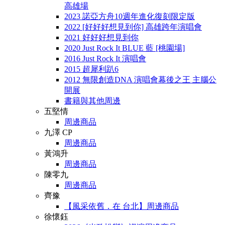
高雄場
2023 諾亞方舟10週年進化復刻限定版
2022 [好好好想見到你] 高雄跨年演唱會
2021 好好好想見到你
2020 Just Rock It BLUE 藍 [桃園場]
2016 Just Rock It 演唱會
2015 超犀利趴6
2012 無限創造DNA 演唱會幕後之王 主腦公
開展
書籍與其他周邊
五堅情
周邊商品
九澤 CP
周邊商品
黃鴻升
周邊商品
陳零九
周邊商品
齊豫
【風采依舊．在 台北】周邊商品
徐懷鈺