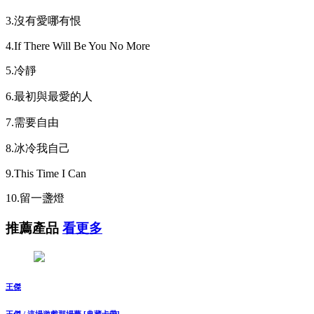
3.沒有愛哪有恨
4.If There Will Be You No More
5.冷靜
6.最初與最愛的人
7.需要自由
8.冰冷我自己
9.This Time I Can
10.留一盞燈
推薦產品
看更多
王傑
王傑 / 這場遊戲那場夢 [典藏卡帶]