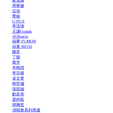
縱貫線
周華健
伍佰
曹格
U:NUS
李浩瑋
王謙Goatak
163braces
福夢 FUMON
頑童 MJ116
陳昇
丁噹
萬芳
辛曉琪
李宗盛
卓文萱
林哲儀
張韶涵
劉若英
梁靜茹
周興哲
演唱會系列周邊