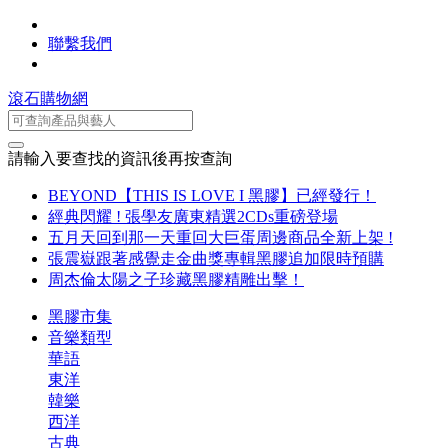
聯繫我們
滾石購物網
請輸入要查找的資訊後再按查詢
BEYOND【THIS IS LOVE I 黑膠】已經發行！
經典閃耀 ! 張學友廣東精選2CDs重磅登場
五月天回到那一天重回大巨蛋周邊商品全新上架 !
張震嶽跟著感覺走金曲獎專輯黑膠追加限時預購
周杰倫太陽之子珍藏黑膠精雕出擊！
黑膠市集
音樂類型
華語
東洋
韓樂
西洋
古典