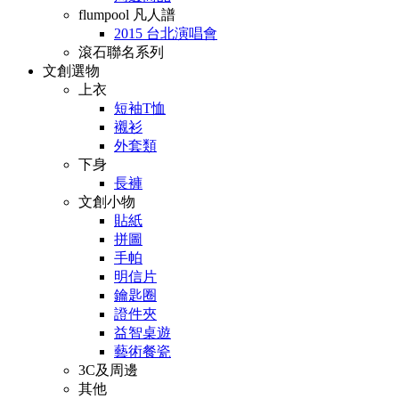
flumpool 凡人譜
2015 台北演唱會
滾石聯名系列
文創選物
上衣
短袖T恤
襯衫
外套類
下身
長褲
文創小物
貼紙
拼圖
手帕
明信片
鑰匙圈
證件夾
益智桌遊
藝術餐瓷
3C及周邊
其他