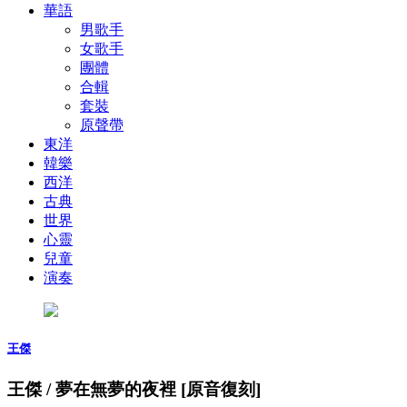
華語
男歌手
女歌手
團體
合輯
套裝
原聲帶
東洋
韓樂
西洋
古典
世界
心靈
兒童
演奏
王傑
王傑 / 夢在無夢的夜裡 [原音復刻]