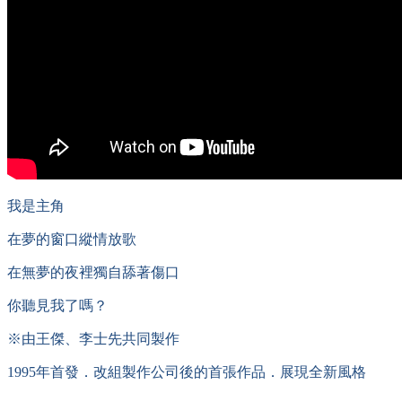
我是主角
在夢的窗口縱情放歌
在無夢的夜裡獨自舔著傷口
你聽見我了嗎？
※由王傑、李士先共同製作
1995年首發．改組製作公司後的首張作品．展現全新風格