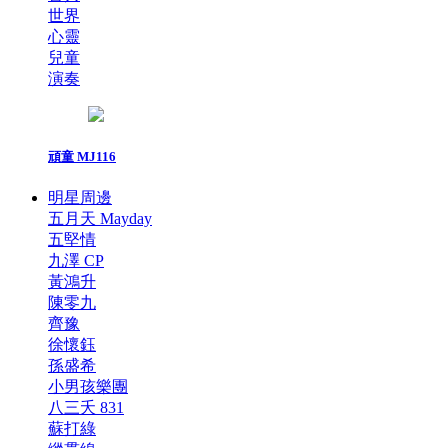
世界
心靈
兒童
演奏
頑童 MJ116
明星周邊
五月天 Mayday
五堅情
九澤 CP
黃鴻升
陳零九
齊豫
徐懷鈺
孫盛希
小男孩樂團
八三夭 831
蘇打綠