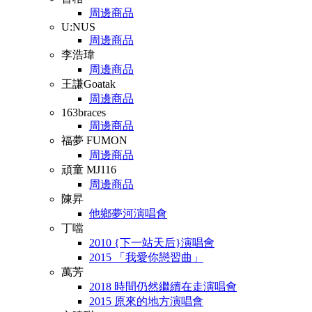
周邊商品
U:NUS
周邊商品
李浩瑋
周邊商品
王謙Goatak
周邊商品
163braces
周邊商品
福夢 FUMON
周邊商品
頑童 MJ116
周邊商品
陳昇
他鄉夢河演唱會
丁噹
2010 {下一站天后}演唱會
2015 「我愛你戀習曲」
萬芳
2018 時間仍然繼續在走演唱會
2015 原來的地方演唱會