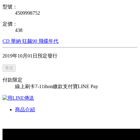
型號：
4509998752
定價：
438
CD
華納
狂飆90
飛碟年代
2019年10月01日預定發行
售完
付款限定
線上刷卡
7-11ibon繳款
支付寶
LINE Pay
商品介紹