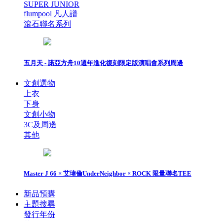
SUPER JUNIOR
flumpool 凡人譜
滾石聯名系列
五月天 - 諾亞方舟10週年進化復刻限定版演唱會系列周邊
文創選物
上衣
下身
文創小物
3C及周邊
其他
Master J 66 × 艾瑋倫UnderNeighbor × ROCK 限量聯名TEE
新品預購
主題搜尋
發行年份