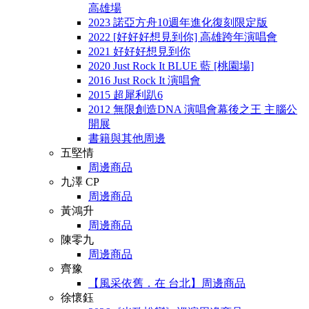
高雄場
2023 諾亞方舟10週年進化復刻限定版
2022 [好好好想見到你] 高雄跨年演唱會
2021 好好好想見到你
2020 Just Rock It BLUE 藍 [桃園場]
2016 Just Rock It 演唱會
2015 超犀利趴6
2012 無限創造DNA 演唱會幕後之王 主腦公
開展
書籍與其他周邊
五堅情
周邊商品
九澤 CP
周邊商品
黃鴻升
周邊商品
陳零九
周邊商品
齊豫
【風采依舊．在 台北】周邊商品
徐懷鈺