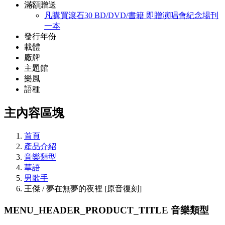
滿額贈送
凡購買滾石30 BD/DVD/書籍 即贈演唱會紀念場刊
一本
發行年份
載體
廠牌
主題館
樂風
語種
主內容區塊
首頁
產品介紹
音樂類型
華語
男歌手
王傑 / 夢在無夢的夜裡 [原音復刻]
MENU_HEADER_PRODUCT_TITLE
音樂類型