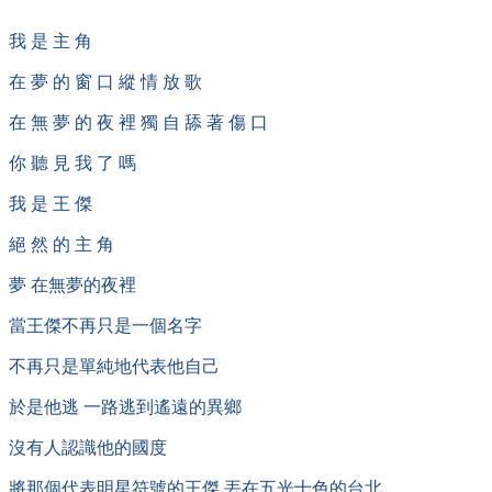
我 是 主 角
在 夢 的 窗 口 縱 情 放 歌
在 無 夢 的 夜 裡 獨 自 舔 著 傷 口
你 聽 見 我 了 嗎
我 是 王 傑
絕 然 的 主 角
夢 在無夢的夜裡
當王傑不再只是一個名字
不再只是單純地代表他自己
於是他逃 一路逃到遙遠的異鄉
沒有人認識他的國度
將那個代表明星符號的王傑 丟在五光十色的台北