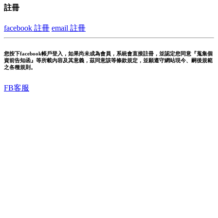
註冊
facebook 註冊
email 註冊
您按下facebook帳戶登入，如果尚未成為會員，系統會直接註冊，並認定您同意『蒐集個
資前告知函』等所載內容及其意義，茲同意該等條款規定，並願遵守網站現今、嗣後規範
之各種規則。
FB客服