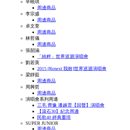
辛曉琪
周邊商品
李宗盛
周邊商品
卓文萱
周邊商品
林哲儀
周邊商品
張韶涵
「純粹」世界巡迴演唱會
劉若英
2015 [Renext 我敢]世界巡迴演唱會
梁靜茹
周邊商品
周興哲
周邊商品
演唱會系列周邊
三毛 齊豫 潘越雲【回聲】演唱會
【滾石30】紀念周邊
民歌40 經典重現
SUPER JUNIOR
周邊商品