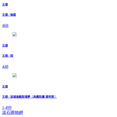
王傑
王傑 / 無題
468
王傑
王傑 / 我
448
王傑
王傑 / 這場遊戲那場夢〔典藏彩膠.透明黃〕
1,499
滾石購物網