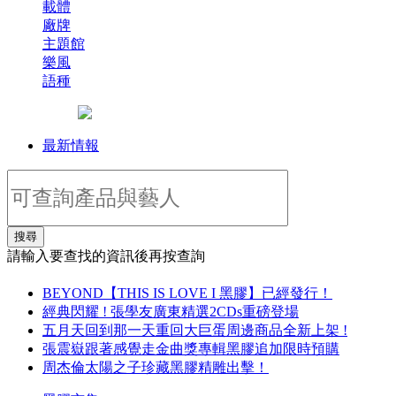
載體
廠牌
主題館
樂風
語種
最新情報
搜尋
請輸入要查找的資訊後再按查詢
BEYOND【THIS IS LOVE I 黑膠】已經發行！
經典閃耀 ! 張學友廣東精選2CDs重磅登場
五月天回到那一天重回大巨蛋周邊商品全新上架 !
張震嶽跟著感覺走金曲獎專輯黑膠追加限時預購
周杰倫太陽之子珍藏黑膠精雕出擊！