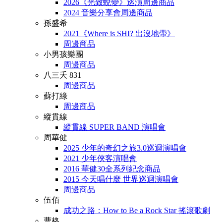
2026《光致蛻變》巡演周邊商品
2024 音樂分享會周邊商品
孫盛希
2021《Where is SHI? 出沒地帶》
周邊商品
小男孩樂團
周邊商品
八三夭 831
周邊商品
蘇打綠
周邊商品
縱貫線
縱貫線 SUPER BAND 演唱會
周華健
2025 少年的奇幻之旅3.0巡迴演唱會
2021 少年俠客演唱會
2016 華健30全系列紀念商品
2015 今天唱什麼 世界巡迴演唱會
周邊商品
伍佰
成功之路：How to Be a Rock Star 搖滾歌劇
曹格