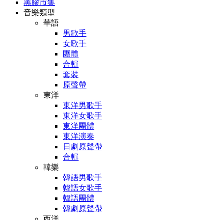
黑膠市集
音樂類型
華語
男歌手
女歌手
團體
合輯
套裝
原聲帶
東洋
東洋男歌手
東洋女歌手
東洋團體
東洋演奏
日劇原聲帶
合輯
韓樂
韓語男歌手
韓語女歌手
韓語團體
韓劇原聲帶
西洋