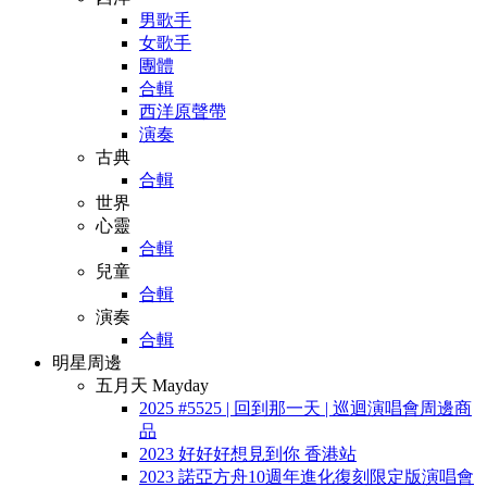
男歌手
女歌手
團體
合輯
西洋原聲帶
演奏
古典
合輯
世界
心靈
合輯
兒童
合輯
演奏
合輯
明星周邊
五月天 Mayday
2025 #5525 | 回到那一天 | 巡迴演唱會周邊商
品
2023 好好好想見到你 香港站
2023 諾亞方舟10週年進化復刻限定版演唱會