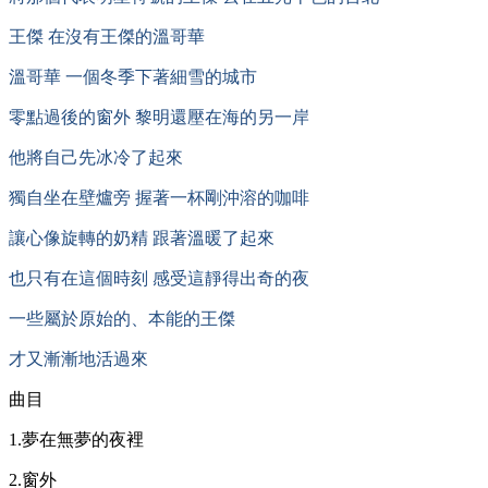
王傑 在沒有王傑的溫哥華
溫哥華 一個冬季下著細雪的城市
零點過後的窗外 黎明還壓在海的另一岸
他將自己先冰冷了起來
獨自坐在壁爐旁 握著一杯剛沖溶的咖啡
讓心像旋轉的奶精 跟著溫暖了起來
也只有在這個時刻 感受這靜得出奇的夜
一些屬於原始的、本能的王傑
才又漸漸地活過來
曲目
1.夢在無夢的夜裡
2.窗外