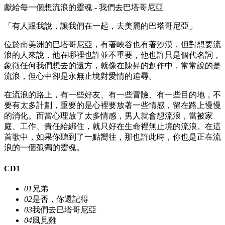
獻給每一個想流浪的靈魂 - 我們去巴塔哥尼亞
「有人跟我說，讓我們在一起，去美麗的巴塔哥尼亞」
位於南美洲的巴塔哥尼亞，有著峽谷也有著沙漠，但對想要流
浪的人來說，他在哪裡也許並不重要，他也許只是個代名詞，
象徵任何我們想去的遠方，就像在陳昇的創作中，常常說的是
流浪，但心中卻是永無止境對愛情的追尋。
在流浪的路上，有一些好友、有一些冒險、有一些目的地，不
要有太多計劃，重要的是心裡要放著一些情感，留在路上慢慢
的消化。而當心理放了太多情感，男人就會想流浪，當被家
庭、工作、責任給綁住，就只好在生命裡無止境的流浪。在這
首歌中，如果你聽到了一點嚮往，那也許此時，你也是正在流
浪的一個孤獨的靈魂。
CD1
01
兄弟
02
是否，你還記得
03
我們去巴塔哥尼亞
04
風見雞