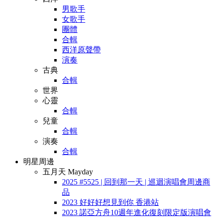
男歌手
女歌手
團體
合輯
西洋原聲帶
演奏
古典
合輯
世界
心靈
合輯
兒童
合輯
演奏
合輯
明星周邊
五月天 Mayday
2025 #5525 | 回到那一天 | 巡迴演唱會周邊商
品
2023 好好好想見到你 香港站
2023 諾亞方舟10週年進化復刻限定版演唱會