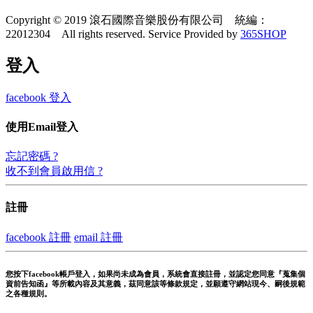
Copyright © 2019 滾石國際音樂股份有限公司 統編：
22012304 All rights reserved.
Service Provided by
365SHOP
登入
facebook 登入
使用Email登入
忘記密碼 ?
收不到會員啟用信 ?
註冊
facebook 註冊
email 註冊
您按下facebook帳戶登入，如果尚未成為會員，系統會直接註冊，並認定您同意『蒐集個
資前告知函』等所載內容及其意義，茲同意該等條款規定，並願遵守網站現今、嗣後規範
之各種規則。