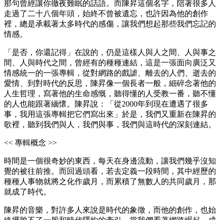
那句曾經讓你徹夜難眠的話語。而陳昇這個名字，陪著很多人
走過了二十八個年頭，始終不曾被遺忘，也許因為他的創作
裡，總是承載著太多時代的感傷，讓我們想起那些我們忘記的
情感。
「是否，你還記得」在說的，仍是這樣人與人之間、人與事之
間、人與時代之間，曾經有的種種連結，這是一張面向廣泛又
情感統一的一張專輯，從對網路的戲謔、離去的人們、逝去的
愛情、到對時代的反思，陳昇像一個長者一般，細碎念著他的
人生哲理，寫著他的生命感慨，聽得懂的人受教一番，聽不懂
的人也能跟著緬懷。陳昇說：「從2000年到現在遭遇了很多
事，我用這張專輯把它們寫出來」於是，我們又重新在陳昇的
歌裡，聽到我們與人，我們與事，我們與這時代的深刻連結。
<< 專輯概念 >>
時間是一個很奇妙的東西，每天在身邊流動，讓我們幾乎沒知
覺的被往前推。而回過頭看，若去定義一段時間，其中經歷的
種種人事物就將之化作歲月，而累積了無數人的共同歲月，那
就成了時代。
陳昇的音樂，對許多人來說是時代的象徵，而他的創作，也始