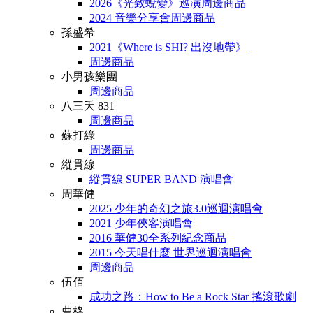
2026《光致蛻變》巡演周邊商品
2024 音樂分享會周邊商品
孫盛希
2021《Where is SHI? 出沒地帶》
周邊商品
小男孩樂團
周邊商品
八三夭 831
周邊商品
蘇打綠
周邊商品
縱貫線
縱貫線 SUPER BAND 演唱會
周華健
2025 少年的奇幻之旅3.0巡迴演唱會
2021 少年俠客演唱會
2016 華健30全系列紀念商品
2015 今天唱什麼 世界巡迴演唱會
周邊商品
伍佰
成功之路：How to Be a Rock Star 搖滾歌劇
曹格