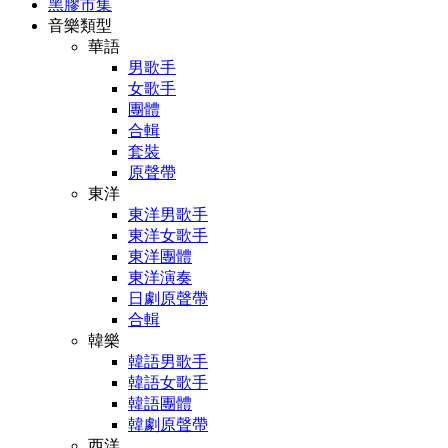
黑膠市集
音樂類型
華語
男歌手
女歌手
團體
合輯
套裝
原聲帶
東洋
東洋男歌手
東洋女歌手
東洋團體
東洋演奏
日劇原聲帶
合輯
韓樂
韓語男歌手
韓語女歌手
韓語團體
韓劇原聲帶
西洋