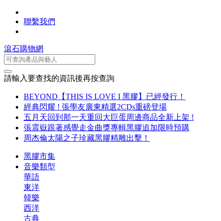
聯繫我們
滾石購物網
請輸入要查找的資訊後再按查詢
BEYOND【THIS IS LOVE I 黑膠】已經發行！
經典閃耀 ! 張學友廣東精選2CDs重磅登場
五月天回到那一天重回大巨蛋周邊商品全新上架 !
張震嶽跟著感覺走金曲獎專輯黑膠追加限時預購
周杰倫太陽之子珍藏黑膠精雕出擊！
黑膠市集
音樂類型
華語
東洋
韓樂
西洋
古典