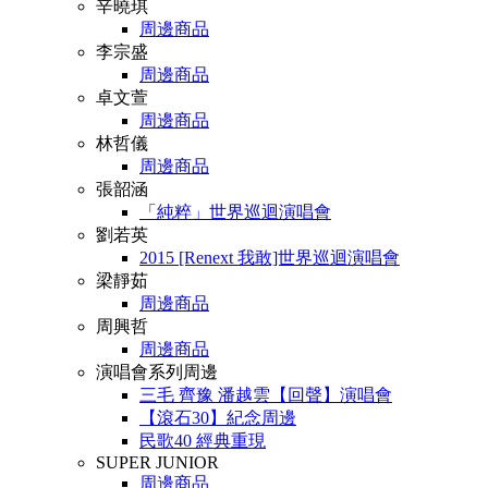
辛曉琪
周邊商品
李宗盛
周邊商品
卓文萱
周邊商品
林哲儀
周邊商品
張韶涵
「純粹」世界巡迴演唱會
劉若英
2015 [Renext 我敢]世界巡迴演唱會
梁靜茹
周邊商品
周興哲
周邊商品
演唱會系列周邊
三毛 齊豫 潘越雲【回聲】演唱會
【滾石30】紀念周邊
民歌40 經典重現
SUPER JUNIOR
周邊商品