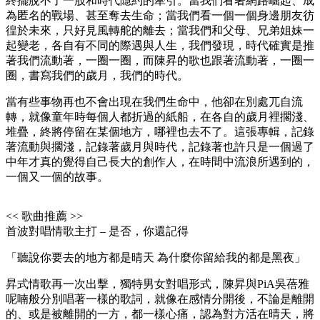
終擺脫不了一股和時代隱約的牽引。當我們看著網路崛起、成
為匿名的戰場、甚至奪去生命；當我們看一個一個身邊朋友彷
徨於未來，只好見風轉舵的離去；當我們和父母、兄弟姐妹一
起變老，各自有不同的際遇與人生，我們發現，時代確實是推
著我們流動著，一圈一圈，而陳昇的歌也跟著流動著，一圈一
圈，書寫我們的歲月，我們的時代。
當有些事物再也不會出現在我們生命中，他卻在別處兀自流
轉，就像童年時每個人都折過的紙船，在各自的歲月裡擱淺、
堆疊，終將停留在某個地方，哪裡也去不了。這張專輯，記錄
著流動與擱淺，記錄著歲月與時代，記錄著也許只是一個過了
中年才真的覺得自己長大的創作人，在時間中流浪所遇到的，
一個又一個的故事。
<< 歌曲推薦 >>
首波對唱情歌主打 – 是否，你還記得
「聽說你要去的地方都是晴天 為什麼你留給我的都是黑夜」
昇式情歌再一次出擊，獨特男女對唱形式，陳昇與PiA吳蓓雅
呢喃般分別唱著一樣的歌詞，就像在感情分開後，不論是離開
的、或是被離開的一方，都一樣心痛，認為對方活在晴天，將