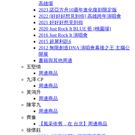
高雄場
2023 諾亞方舟10週年進化復刻限定版
2022 [好好好想見到你] 高雄跨年演唱會
2021 好好好想見到你
2020 Just Rock It BLUE 藍 [桃園場]
2016 Just Rock It 演唱會
2015 超犀利趴6
2012 無限創造DNA 演唱會幕後之王 主腦公
開展
書籍與其他周邊
五堅情
周邊商品
九澤 CP
周邊商品
黃鴻升
周邊商品
陳零九
周邊商品
齊豫
【風采依舊．在 台北】周邊商品
徐懷鈺