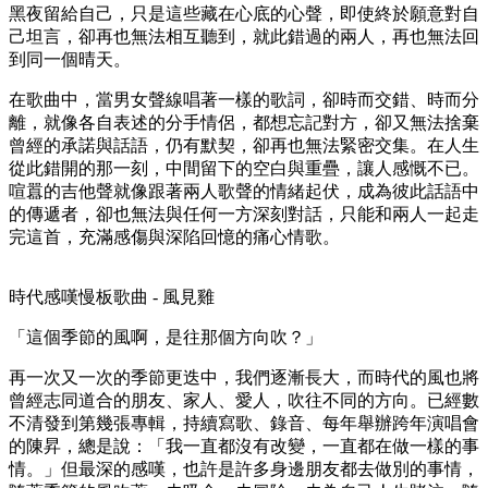
黑夜留給自己，只是這些藏在心底的心聲，即使終於願意對自
己坦言，卻再也無法相互聽到，就此錯過的兩人，再也無法回
到同一個晴天。
在歌曲中，當男女聲線唱著一樣的歌詞，卻時而交錯、時而分
離，就像各自表述的分手情侶，都想忘記對方，卻又無法捨棄
曾經的承諾與話語，仍有默契，卻再也無法緊密交集。在人生
從此錯開的那一刻，中間留下的空白與重疊，讓人感慨不已。
喧囂的吉他聲就像跟著兩人歌聲的情緒起伏，成為彼此話語中
的傳遞者，卻也無法與任何一方深刻對話，只能和兩人一起走
完這首，充滿感傷與深陷回憶的痛心情歌。
時代感嘆慢板歌曲 - 風見雞
「這個季節的風啊，是往那個方向吹？」
再一次又一次的季節更迭中，我們逐漸長大，而時代的風也將
曾經志同道合的朋友、家人、愛人，吹往不同的方向。已經數
不清發到第幾張專輯，持續寫歌、錄音、每年舉辦跨年演唱會
的陳昇，總是說：「我一直都沒有改變，一直都在做一樣的事
情。」但最深的感嘆，也許是許多身邊朋友都去做別的事情，