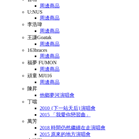
周邊商品
U:NUS
周邊商品
李浩瑋
周邊商品
王謙Goatak
周邊商品
163braces
周邊商品
福夢 FUMON
周邊商品
頑童 MJ116
周邊商品
陳昇
他鄉夢河演唱會
丁噹
2010 {下一站天后}演唱會
2015 「我愛你戀習曲」
萬芳
2018 時間仍然繼續在走演唱會
2015 原來的地方演唱會