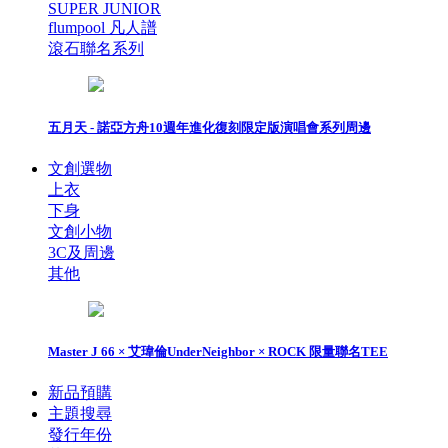
SUPER JUNIOR
flumpool 凡人譜
滾石聯名系列
五月天 - 諾亞方舟10週年進化復刻限定版演唱會系列周邊
文創選物
上衣
下身
文創小物
3C及周邊
其他
Master J 66 × 艾瑋倫UnderNeighbor × ROCK 限量聯名TEE
新品預購
主題搜尋
發行年份