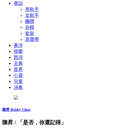
華語
男歌手
女歌手
團體
合輯
套裝
原聲帶
東洋
韓樂
西洋
古典
世界
心靈
兒童
演奏
陳昇 Bobby Chen
陳昇 / 「是否，你還記得」