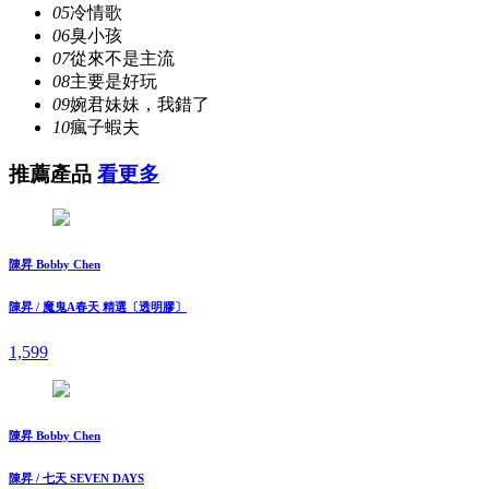
05
冷情歌
06
臭小孩
07
從來不是主流
08
主要是好玩
09
婉君妹妹，我錯了
10
瘋子蝦夫
推薦產品
看更多
陳昇 Bobby Chen
陳昇 / 魔鬼A春天 精選〔透明膠〕
1,599
陳昇 Bobby Chen
陳昇 / 七天 SEVEN DAYS