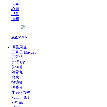
世界
心靈
兒童
演奏
頑童 MJ116
明星周邊
五月天 Mayday
五堅情
九澤 CP
黃鴻升
陳零九
齊豫
徐懷鈺
孫盛希
小男孩樂團
八三夭 831
蘇打綠