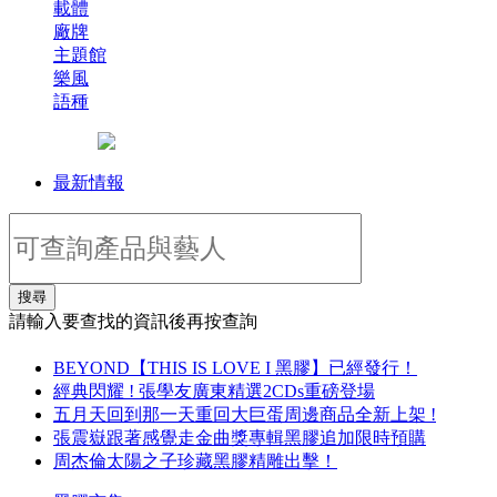
載體
廠牌
主題館
樂風
語種
最新情報
搜尋
請輸入要查找的資訊後再按查詢
BEYOND【THIS IS LOVE I 黑膠】已經發行！
經典閃耀 ! 張學友廣東精選2CDs重磅登場
五月天回到那一天重回大巨蛋周邊商品全新上架 !
張震嶽跟著感覺走金曲獎專輯黑膠追加限時預購
周杰倫太陽之子珍藏黑膠精雕出擊！