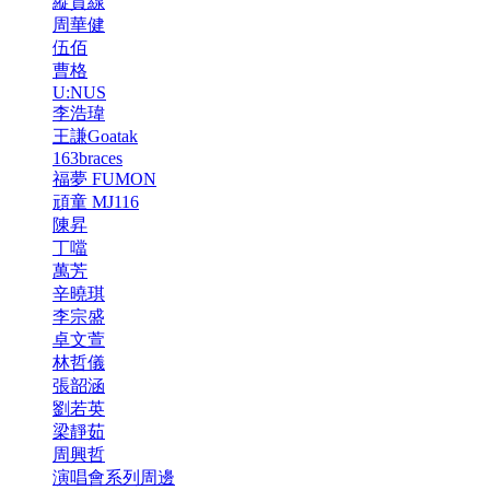
縱貫線
周華健
伍佰
曹格
U:NUS
李浩瑋
王謙Goatak
163braces
福夢 FUMON
頑童 MJ116
陳昇
丁噹
萬芳
辛曉琪
李宗盛
卓文萱
林哲儀
張韶涵
劉若英
梁靜茹
周興哲
演唱會系列周邊