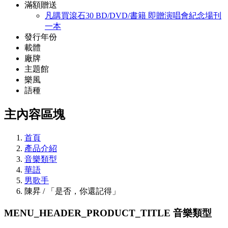
滿額贈送
凡購買滾石30 BD/DVD/書籍 即贈演唱會紀念場刊
一本
發行年份
載體
廠牌
主題館
樂風
語種
主內容區塊
首頁
產品介紹
音樂類型
華語
男歌手
陳昇 / 「是否，你還記得」
MENU_HEADER_PRODUCT_TITLE
音樂類型