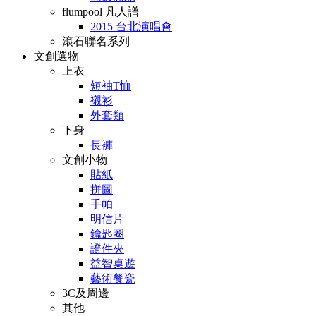
flumpool 凡人譜
2015 台北演唱會
滾石聯名系列
文創選物
上衣
短袖T恤
襯衫
外套類
下身
長褲
文創小物
貼紙
拼圖
手帕
明信片
鑰匙圈
證件夾
益智桌遊
藝術餐瓷
3C及周邊
其他