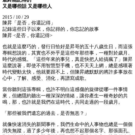
又是哪些話 又是哪些人
2015 / 10 / 29
陳昇「是否，你還記得」
記錄這些日子以來，你記得的，你忘記的故事
陳昇 <是否，你還記得>
也就是這麼巧的，發行日恰好是昇哥的五十八歲生日，而這張
專輯想說的，其實也不外乎是這些年那些事，一種對於歲月、
時代的感慨。「這些年來的事兒，真是快把人給搞瘋了」陳昇
這麼說著，即使不用智慧型手機，也不天天上網，總是感嘆著
時代變動太快，他就要跟不上，但陳昇總默默的將許多事放在
心中，了解、感受、消化，再譜寫成歌。
當你聽到這張專輯，也許不明白這感傷的旋律從哪一件事情
來，但總隱約聽出一種深深的情緒，讓你產生一種奇妙的共
鳴，那，也許就是我們在這時代，共同走過的一段歲月。
「那些被我們遺忘的過去，是否無恙？」
就像快速消失的新聞事件，我們生命中的人事物也總是一個個
消失無蹤，過了多少年後，再也想不起那個名字、那張面孔、