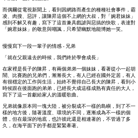
而偶爾從電視新聞上，看到因網路而產生的種種社會事件，霸
凌、肉搜、惡評，讓陳昇這個不上網的大叔，對「婉君妹妹」
感到不解又有趣，寫下了這首兼具戲謔與惡搞的快歌，表達對
「婉君妹妹」的敬意與嘲諷，只希望幽默地能博她一笑。
慢慢寫下一段一輩子的情感 - 兄弟
「就在父親遠去的時候，我們終於學會成長」
在家裡是長子的陳昇，有兩個弟弟一個妹妹，看著從小一起胡
鬧、比賽跑的兄弟們，漸漸長大，有人已經在國外定居，有人
有很穩定的工作與生活，始終不覺得自己長大的陳昇，看到小
時候跟在後面跑的弟弟，已經長大成這樣成熟有責任的大人，
寫下了這一首獻給家人的溫暖歌曲。
兄弟就像原本同一塊大陸，被分裂成不一樣的島嶼，到了不一
樣的地方後，隨著溫度、環境的不同，逐漸成為不一樣的個
體，但在最深的地底，也許彼此還是相連著的，不管過了多
久，在海平面下的手都是緊緊牽著。