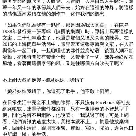
隨著季節的風吹著，去吸金、去冒險、去為自己人生賭注，隨
著一年又一年的季節與人們來去，始終在這裡的陳昇，將這樣
的感傷逐漸累積在他的創作中，化作我們的鄉愁。
「如果你們認為我有一點怪，那是因為我太真實。」在陳昇
1988年發行第一張專輯《擁擠的樂園》時，專輯上寫著這樣的
文案，二十七年過去了，他還是那個又怪又真實的陳昇。在
2015的上海簡單生活節中，陳昇帶著這張專輯與文案，在人群
與當年一起工作、一起聊理想的夥伴並肩站著，後面人潮不斷
流動，彷彿時間沒有帶走什麼，又帶走了一切。陳昇始終站在
原地，看著而這個季節的風，又是往哪個方向吹去了呢？
不上網大叔的逆襲 - 婉君妹妹，我錯了
「婉君妹妹我錯了，你逼死了歌手，他不敢上廁所」
在日常生活中完全不上網的陳昇，不只沒有 Facebook 等社交
網路帳號，連電子郵件都沒有，只有一隻陽春的不智慧型手
機。問他為何不用網路，他說著：「我試過了啊，可是上網一
看，他們資訊的速度太快，我根本跟不上。」於是他放棄網
路，回到生活裡，跟朋友相聚、運動、寫歌、喝酒，過著他口
中所謂「慢」的生活。