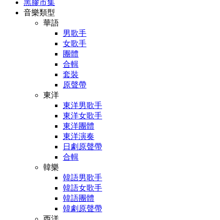
黑膠市集
音樂類型
華語
男歌手
女歌手
團體
合輯
套裝
原聲帶
東洋
東洋男歌手
東洋女歌手
東洋團體
東洋演奏
日劇原聲帶
合輯
韓樂
韓語男歌手
韓語女歌手
韓語團體
韓劇原聲帶
西洋