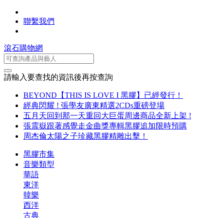
聯繫我們
滾石購物網
請輸入要查找的資訊後再按查詢
BEYOND【THIS IS LOVE I 黑膠】已經發行！
經典閃耀 ! 張學友廣東精選2CDs重磅登場
五月天回到那一天重回大巨蛋周邊商品全新上架 !
張震嶽跟著感覺走金曲獎專輯黑膠追加限時預購
周杰倫太陽之子珍藏黑膠精雕出擊！
黑膠市集
音樂類型
華語
東洋
韓樂
西洋
古典