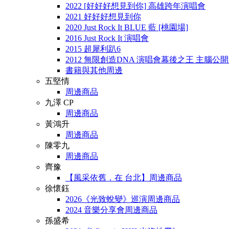
2022 [好好好想見到你] 高雄跨年演唱會
2021 好好好想見到你
2020 Just Rock It BLUE 藍 [桃園場]
2016 Just Rock It 演唱會
2015 超犀利趴6
2012 無限創造DNA 演唱會幕後之王 主腦公
書籍與其他周邊
五堅情
周邊商品
九澤 CP
周邊商品
黃鴻升
周邊商品
陳零九
周邊商品
齊豫
【風采依舊．在 台北】周邊商品
徐懷鈺
2026《光致蛻變》巡演周邊商品
2024 音樂分享會周邊商品
孫盛希