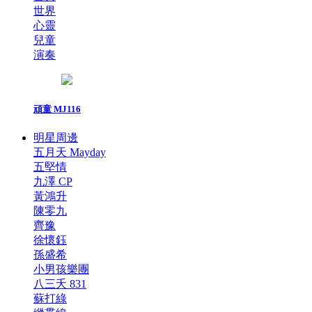
世界
心靈
兒童
演奏
頑童 MJ116
明星周邊
五月天 Mayday
五堅情
九澤 CP
黃鴻升
陳零九
齊豫
徐懷鈺
孫盛希
小男孩樂團
八三夭 831
蘇打綠