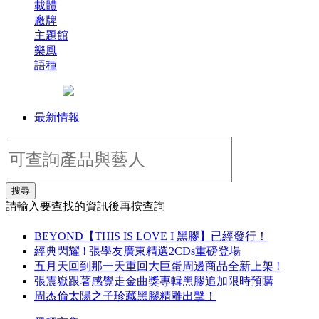
載體
廠牌
主題館
樂風
語種
最新情報
搜尋
請輸入要查找的資訊後再按查詢
BEYOND【THIS IS LOVE I 黑膠】已經發行！
經典閃耀 ! 張學友廣東精選2CDs重磅登場
五月天回到那一天重回大巨蛋周邊商品全新上架 !
張震嶽跟著感覺走金曲獎專輯黑膠追加限時預購
周杰倫太陽之子珍藏黑膠精雕出擊！