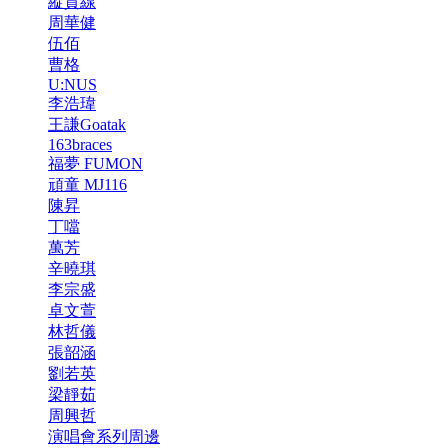
縱貫線
周華健
伍佰
曹格
U:NUS
李浩瑋
王謙Goatak
163braces
福夢 FUMON
頑童 MJ116
陳昇
丁噹
萬芳
辛曉琪
李宗盛
卓文萱
林哲儀
張韶涵
劉若英
梁靜茹
周興哲
演唱會系列周邊