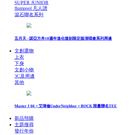
SUPER JUNIOR
flumpool 凡人譜
滾石聯名系列
五月天 - 諾亞方舟10週年進化復刻限定版演唱會系列周邊
文創選物
上衣
下身
文創小物
3C及周邊
其他
Master J 66 × 艾瑋倫UnderNeighbor × ROCK 限量聯名TEE
新品預購
主題搜尋
發行年份