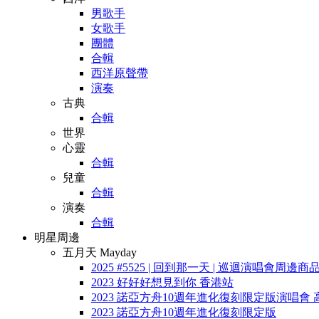
男歌手
女歌手
團體
合輯
西洋原聲帶
演奏
古典
合輯
世界
心靈
合輯
兒童
合輯
演奏
合輯
明星周邊
五月天 Mayday
2025 #5525 | 回到那一天 | 巡迴演唱會周邊商
2023 好好好想見到你 香港站
2023 諾亞方舟10週年進化復刻限定版演唱會 
2023 諾亞方舟10週年進化復刻限定版