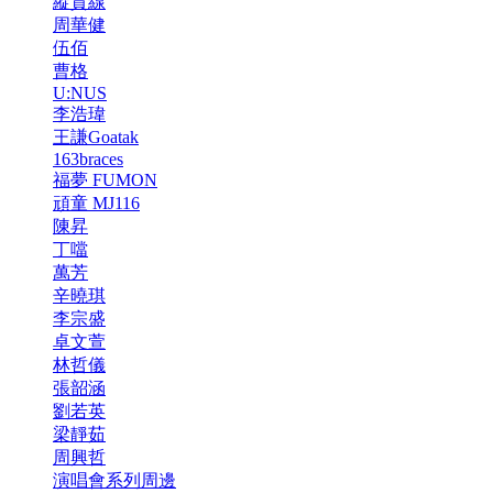
縱貫線
周華健
伍佰
曹格
U:NUS
李浩瑋
王謙Goatak
163braces
福夢 FUMON
頑童 MJ116
陳昇
丁噹
萬芳
辛曉琪
李宗盛
卓文萱
林哲儀
張韶涵
劉若英
梁靜茹
周興哲
演唱會系列周邊