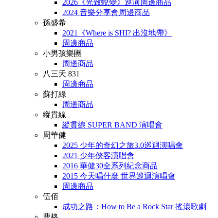
2026《光致蛻變》巡演周邊商品
2024 音樂分享會周邊商品
孫盛希
2021《Where is SHI? 出沒地帶》
周邊商品
小男孩樂團
周邊商品
八三夭 831
周邊商品
蘇打綠
周邊商品
縱貫線
縱貫線 SUPER BAND 演唱會
周華健
2025 少年的奇幻之旅3.0巡迴演唱會
2021 少年俠客演唱會
2016 華健30全系列紀念商品
2015 今天唱什麼 世界巡迴演唱會
周邊商品
伍佰
成功之路：How to Be a Rock Star 搖滾歌劇
曹格