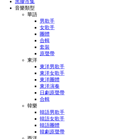
黑膠市集
音樂類型
華語
男歌手
女歌手
團體
合輯
套裝
原聲帶
東洋
東洋男歌手
東洋女歌手
東洋團體
東洋演奏
日劇原聲帶
合輯
韓樂
韓語男歌手
韓語女歌手
韓語團體
韓劇原聲帶
西洋