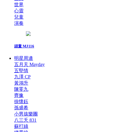
世界
心靈
兒童
演奏
頑童 MJ116
明星周邊
五月天 Mayday
五堅情
九澤 CP
黃鴻升
陳零九
齊豫
徐懷鈺
孫盛希
小男孩樂團
八三夭 831
蘇打綠