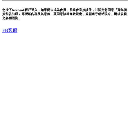
您按下facebook帳戶登入，如果尚未成為會員，系統會直接註冊，並認定您同意『蒐集個
資前告知函』等所載內容及其意義，茲同意該等條款規定，並願遵守網站現今、嗣後規範
之各種規則。
FB客服