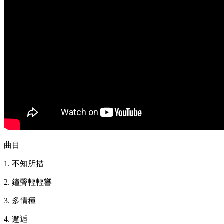
曲目
1. 不知所措
2. 鐘聲輕輕響
3. 多情種
4. 邂逅