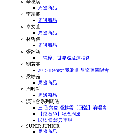
辛曉琪
周邊商品
李宗盛
周邊商品
卓文萱
周邊商品
林哲儀
周邊商品
張韶涵
「純粹」世界巡迴演唱會
劉若英
2015 [Renext 我敢]世界巡迴演唱會
梁靜茹
周邊商品
周興哲
周邊商品
演唱會系列周邊
三毛 齊豫 潘越雲【回聲】演唱會
【滾石30】紀念周邊
民歌40 經典重現
SUPER JUNIOR
周邊商品