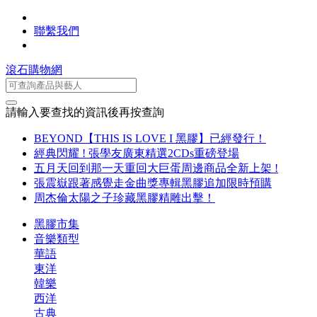
聯繫我們
滾石購物網
請輸入要查找的資訊後再按查詢
BEYOND【THIS IS LOVE I 黑膠】已經發行！
經典閃耀 ! 張學友廣東精選2CDs重磅登場
五月天回到那一天重回大巨蛋周邊商品全新上架 !
張震嶽跟著感覺走金曲獎專輯黑膠追加限時預購
周杰倫太陽之子珍藏黑膠精雕出擊！
黑膠市集
音樂類型
華語
東洋
韓樂
西洋
古典