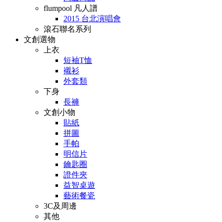
flumpool 凡人譜
2015 台北演唱會
滾石聯名系列
文創選物
上衣
短袖T恤
襯衫
外套類
下身
長褲
文創小物
貼紙
拼圖
手帕
明信片
鑰匙圈
證件夾
益智桌遊
藝術餐瓷
3C及周邊
其他