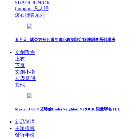
SUPER JUNIOR
flumpool 凡人譜
滾石聯名系列
五月天 - 諾亞方舟10週年進化復刻限定版演唱會系列周邊
文創選物
上衣
下身
文創小物
3C及周邊
其他
Master J 66 × 艾瑋倫UnderNeighbor × ROCK 限量聯名TEE
新品預購
主題搜尋
發行年份