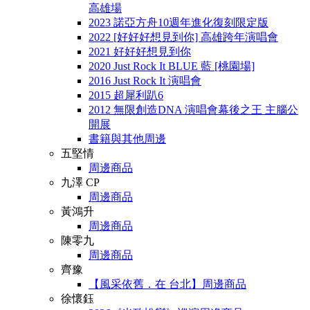
高雄場
2023 諾亞方舟10週年進化復刻限定版
2022 [好好好想見到你] 高雄跨年演唱會
2021 好好好想見到你
2020 Just Rock It BLUE 藍 [桃園場]
2016 Just Rock It 演唱會
2015 超犀利趴6
2012 無限創造DNA 演唱會幕後之王 主腦公
開展
書籍與其他周邊
五堅情
周邊商品
九澤 CP
周邊商品
黃鴻升
周邊商品
陳零九
周邊商品
齊豫
【風采依舊．在 台北】周邊商品
徐懷鈺