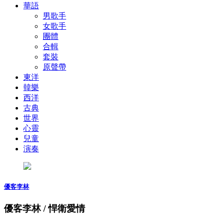
華語
男歌手
女歌手
團體
合輯
套裝
原聲帶
東洋
韓樂
西洋
古典
世界
心靈
兒童
演奏
優客李林
優客李林 / 悍衛愛情