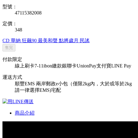
型號：
47115382008
定價：
348
CD
華納
狂飆90
最美和聲
點將歲月
民謠
售完
付款限定
線上刷卡
7-11ibon繳款
銀聯卡UnionPay
支付寶
LINE Pay
運送方式
順豐
EMS
兩岸郵政e小包（僅限2kg內，大於或等於2kg
請一律選擇EMS)
宅配
商品介紹