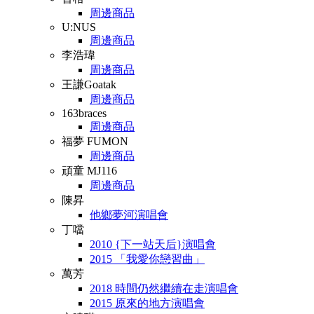
周邊商品
U:NUS
周邊商品
李浩瑋
周邊商品
王謙Goatak
周邊商品
163braces
周邊商品
福夢 FUMON
周邊商品
頑童 MJ116
周邊商品
陳昇
他鄉夢河演唱會
丁噹
2010 {下一站天后}演唱會
2015 「我愛你戀習曲」
萬芳
2018 時間仍然繼續在走演唱會
2015 原來的地方演唱會