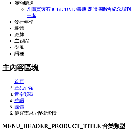
滿額贈送
凡購買滾石30 BD/DVD/書籍 即贈演唱會紀念場刊
一本
發行年份
載體
廠牌
主題館
樂風
語種
主內容區塊
首頁
產品介紹
音樂類型
華語
團體
優客李林 / 悍衛愛情
MENU_HEADER_PRODUCT_TITLE
音樂類型