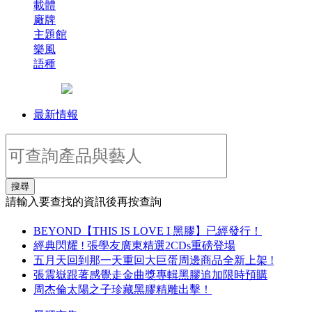
載體
廠牌
主題館
樂風
語種
最新情報
搜尋
請輸入要查找的資訊後再按查詢
BEYOND【THIS IS LOVE I 黑膠】已經發行！
經典閃耀 ! 張學友廣東精選2CDs重磅登場
五月天回到那一天重回大巨蛋周邊商品全新上架 !
張震嶽跟著感覺走金曲獎專輯黑膠追加限時預購
周杰倫太陽之子珍藏黑膠精雕出擊！