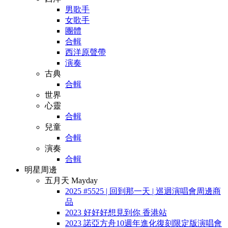
男歌手
女歌手
團體
合輯
西洋原聲帶
演奏
古典
合輯
世界
心靈
合輯
兒童
合輯
演奏
合輯
明星周邊
五月天 Mayday
2025 #5525 | 回到那一天 | 巡迴演唱會周邊商
品
2023 好好好想見到你 香港站
2023 諾亞方舟10週年進化復刻限定版演唱會