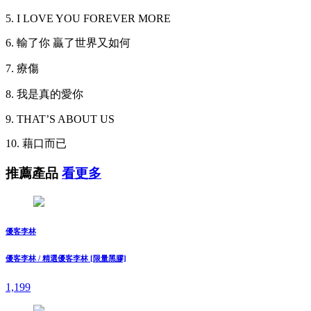
5. I LOVE YOU FOREVER MORE
6. 輸了你 贏了世界又如何
7. 療傷
8. 我是真的愛你
9. THAT’S ABOUT US
10. 藉口而已
推薦產品
看更多
優客李林
優客李林 / 精選優客李林 [限量黑膠]
1,199