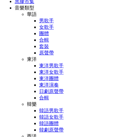
黑膠市集
音樂類型
華語
男歌手
女歌手
團體
合輯
套裝
原聲帶
東洋
東洋男歌手
東洋女歌手
東洋團體
東洋演奏
日劇原聲帶
合輯
韓樂
韓語男歌手
韓語女歌手
韓語團體
韓劇原聲帶
西洋