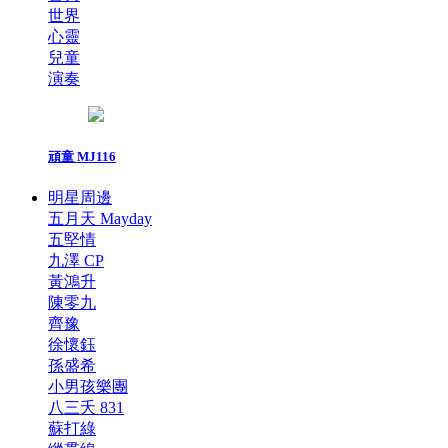
世界
心靈
兒童
演奏
頑童 MJ116
明星周邊
五月天 Mayday
五堅情
九澤 CP
黃鴻升
陳零九
齊豫
徐懷鈺
孫盛希
小男孩樂團
八三夭 831
蘇打綠