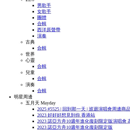
男歌手
女歌手
團體
合輯
西洋原聲帶
演奏
古典
合輯
世界
心靈
合輯
兒童
合輯
演奏
合輯
明星周邊
五月天 Mayday
2025 #5525 | 回到那一天 | 巡迴演唱會周邊商
2023 好好好想見到你 香港站
2023 諾亞方舟10週年進化復刻限定版演唱會 
2023 諾亞方舟10週年進化復刻限定版