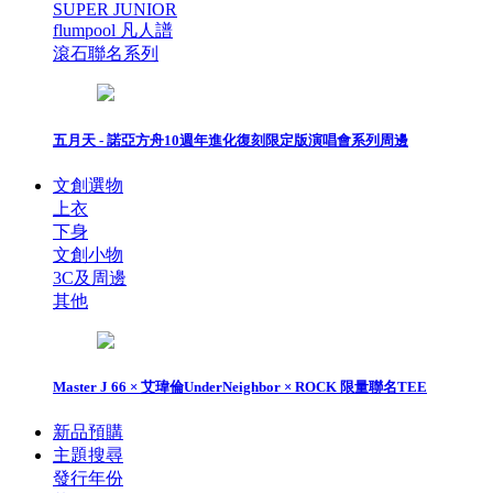
SUPER JUNIOR
flumpool 凡人譜
滾石聯名系列
五月天 - 諾亞方舟10週年進化復刻限定版演唱會系列周邊
文創選物
上衣
下身
文創小物
3C及周邊
其他
Master J 66 × 艾瑋倫UnderNeighbor × ROCK 限量聯名TEE
新品預購
主題搜尋
發行年份