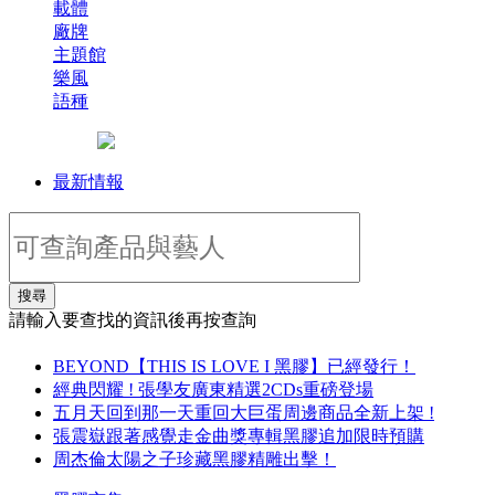
載體
廠牌
主題館
樂風
語種
最新情報
搜尋
請輸入要查找的資訊後再按查詢
BEYOND【THIS IS LOVE I 黑膠】已經發行！
經典閃耀 ! 張學友廣東精選2CDs重磅登場
五月天回到那一天重回大巨蛋周邊商品全新上架 !
張震嶽跟著感覺走金曲獎專輯黑膠追加限時預購
周杰倫太陽之子珍藏黑膠精雕出擊！