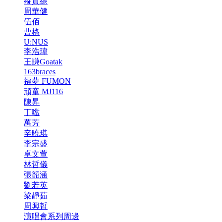
縱貫線
周華健
伍佰
曹格
U:NUS
李浩瑋
王謙Goatak
163braces
福夢 FUMON
頑童 MJ116
陳昇
丁噹
萬芳
辛曉琪
李宗盛
卓文萱
林哲儀
張韶涵
劉若英
梁靜茹
周興哲
演唱會系列周邊