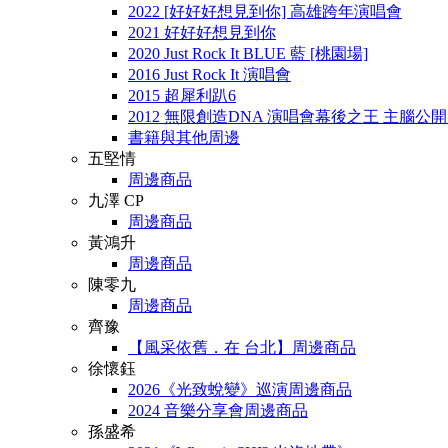
2022 [好好好想見到你] 高雄跨年演唱會
2021 好好好想見到你
2020 Just Rock It BLUE 藍 [桃園場]
2016 Just Rock It 演唱會
2015 超犀利趴6
2012 無限創造DNA 演唱會幕後之王 主腦公
書籍與其他周邊
五堅情
周邊商品
九澤 CP
周邊商品
黃鴻升
周邊商品
陳零九
周邊商品
齊豫
【風采依舊．在 台北】周邊商品
徐懷鈺
2026《光致蛻變》巡演周邊商品
2024 音樂分享會周邊商品
孫盛希