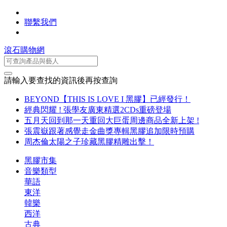
聯繫我們
滾石購物網
請輸入要查找的資訊後再按查詢
BEYOND【THIS IS LOVE I 黑膠】已經發行！
經典閃耀 ! 張學友廣東精選2CDs重磅登場
五月天回到那一天重回大巨蛋周邊商品全新上架 !
張震嶽跟著感覺走金曲獎專輯黑膠追加限時預購
周杰倫太陽之子珍藏黑膠精雕出擊！
黑膠市集
音樂類型
華語
東洋
韓樂
西洋
古典