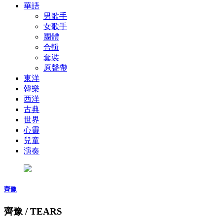
華語
男歌手
女歌手
團體
合輯
套裝
原聲帶
東洋
韓樂
西洋
古典
世界
心靈
兒童
演奏
齊豫
齊豫 / TEARS