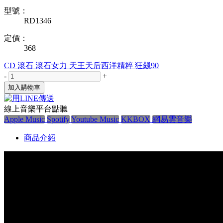
型號：
RD1346
定價：
368
CD
滾石
滾石女力
天王天后西洋精粹
狂飆90
-
+
加入購物車
線上音樂平台點聽
Apple Music
Spotify
Youtube Music
KKBOX
網易雲音樂
商品介紹