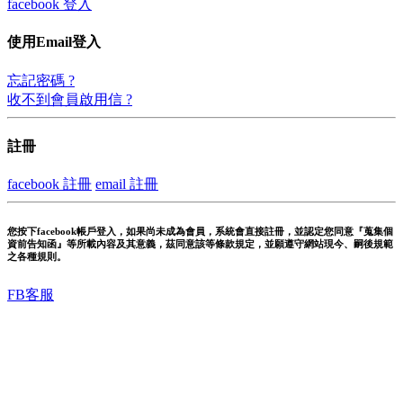
facebook 登入
使用Email登入
忘記密碼 ?
收不到會員啟用信 ?
註冊
facebook 註冊
email 註冊
您按下facebook帳戶登入，如果尚未成為會員，系統會直接註冊，並認定您同意『蒐集個
資前告知函』等所載內容及其意義，茲同意該等條款規定，並願遵守網站現今、嗣後規範
之各種規則。
FB客服