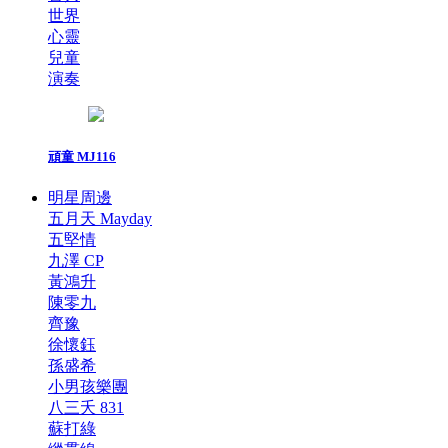
世界
心靈
兒童
演奏
頑童 MJ116
明星周邊
五月天 Mayday
五堅情
九澤 CP
黃鴻升
陳零九
齊豫
徐懷鈺
孫盛希
小男孩樂團
八三夭 831
蘇打綠