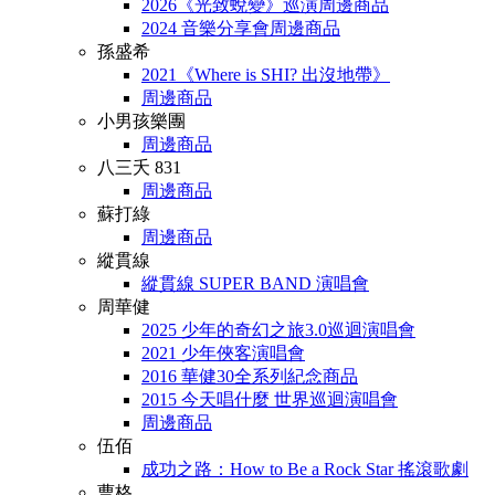
2026《光致蛻變》巡演周邊商品
2024 音樂分享會周邊商品
孫盛希
2021《Where is SHI? 出沒地帶》
周邊商品
小男孩樂團
周邊商品
八三夭 831
周邊商品
蘇打綠
周邊商品
縱貫線
縱貫線 SUPER BAND 演唱會
周華健
2025 少年的奇幻之旅3.0巡迴演唱會
2021 少年俠客演唱會
2016 華健30全系列紀念商品
2015 今天唱什麼 世界巡迴演唱會
周邊商品
伍佰
成功之路：How to Be a Rock Star 搖滾歌劇
曹格