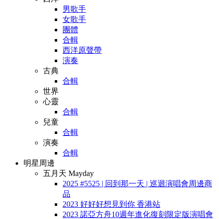
男歌手
女歌手
團體
合輯
西洋原聲帶
演奏
古典
合輯
世界
心靈
合輯
兒童
合輯
演奏
合輯
明星周邊
五月天 Mayday
2025 #5525 | 回到那一天 | 巡迴演唱會周邊商
品
2023 好好好想見到你 香港站
2023 諾亞方舟10週年進化復刻限定版演唱會