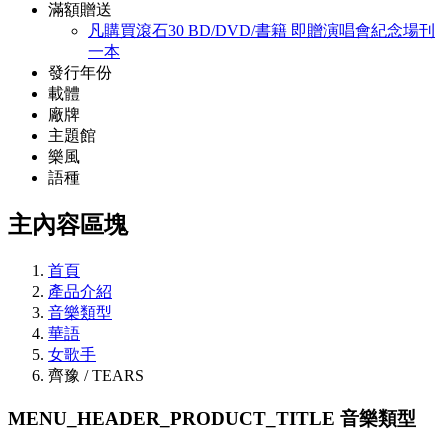
滿額贈送
凡購買滾石30 BD/DVD/書籍 即贈演唱會紀念場刊
一本
發行年份
載體
廠牌
主題館
樂風
語種
主內容區塊
首頁
產品介紹
音樂類型
華語
女歌手
齊豫 / TEARS
MENU_HEADER_PRODUCT_TITLE
音樂類型