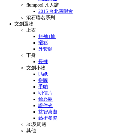
flumpool 凡人譜
2015 台北演唱會
滾石聯名系列
文創選物
上衣
短袖T恤
襯衫
外套類
下身
長褲
文創小物
貼紙
拼圖
手帕
明信片
鑰匙圈
證件夾
益智桌遊
藝術餐瓷
3C及周邊
其他