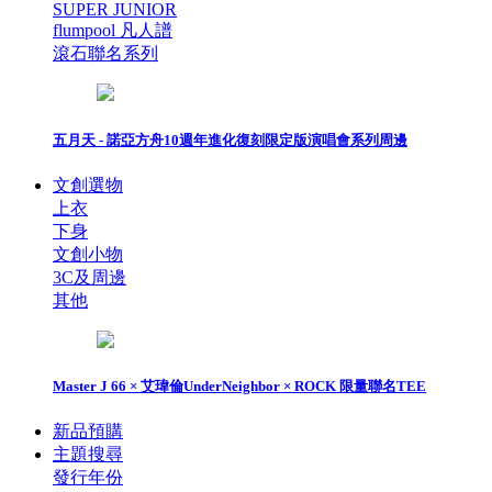
SUPER JUNIOR
flumpool 凡人譜
滾石聯名系列
五月天 - 諾亞方舟10週年進化復刻限定版演唱會系列周邊
文創選物
上衣
下身
文創小物
3C及周邊
其他
Master J 66 × 艾瑋倫UnderNeighbor × ROCK 限量聯名TEE
新品預購
主題搜尋
發行年份