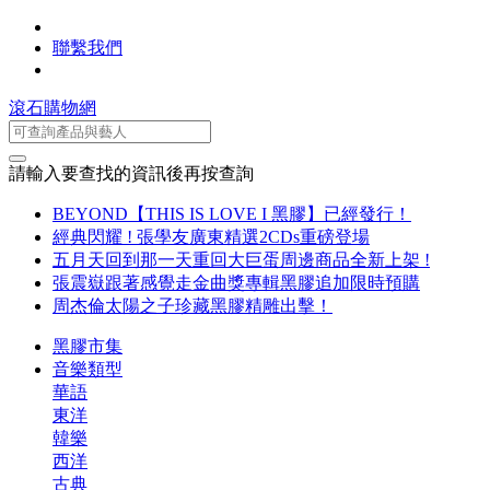
聯繫我們
滾石購物網
請輸入要查找的資訊後再按查詢
BEYOND【THIS IS LOVE I 黑膠】已經發行！
經典閃耀 ! 張學友廣東精選2CDs重磅登場
五月天回到那一天重回大巨蛋周邊商品全新上架 !
張震嶽跟著感覺走金曲獎專輯黑膠追加限時預購
周杰倫太陽之子珍藏黑膠精雕出擊！
黑膠市集
音樂類型
華語
東洋
韓樂
西洋
古典