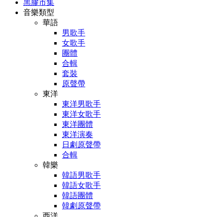
黑膠市集
音樂類型
華語
男歌手
女歌手
團體
合輯
套裝
原聲帶
東洋
東洋男歌手
東洋女歌手
東洋團體
東洋演奏
日劇原聲帶
合輯
韓樂
韓語男歌手
韓語女歌手
韓語團體
韓劇原聲帶
西洋