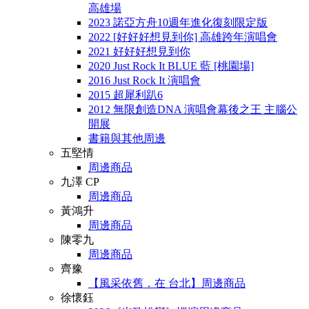
高雄場
2023 諾亞方舟10週年進化復刻限定版
2022 [好好好想見到你] 高雄跨年演唱會
2021 好好好想見到你
2020 Just Rock It BLUE 藍 [桃園場]
2016 Just Rock It 演唱會
2015 超犀利趴6
2012 無限創造DNA 演唱會幕後之王 主腦公
開展
書籍與其他周邊
五堅情
周邊商品
九澤 CP
周邊商品
黃鴻升
周邊商品
陳零九
周邊商品
齊豫
【風采依舊．在 台北】周邊商品
徐懷鈺