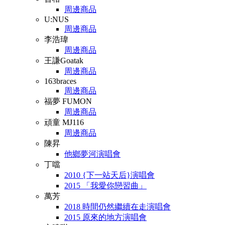
周邊商品
U:NUS
周邊商品
李浩瑋
周邊商品
王謙Goatak
周邊商品
163braces
周邊商品
福夢 FUMON
周邊商品
頑童 MJ116
周邊商品
陳昇
他鄉夢河演唱會
丁噹
2010 {下一站天后}演唱會
2015 「我愛你戀習曲」
萬芳
2018 時間仍然繼續在走演唱會
2015 原來的地方演唱會