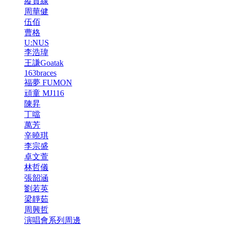
縱貫線
周華健
伍佰
曹格
U:NUS
李浩瑋
王謙Goatak
163braces
福夢 FUMON
頑童 MJ116
陳昇
丁噹
萬芳
辛曉琪
李宗盛
卓文萱
林哲儀
張韶涵
劉若英
梁靜茹
周興哲
演唱會系列周邊