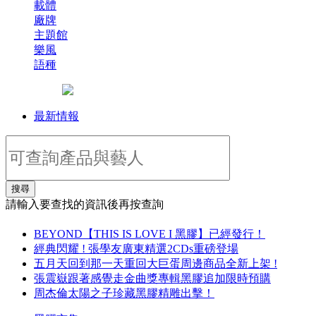
載體
廠牌
主題館
樂風
語種
最新情報
搜尋
請輸入要查找的資訊後再按查詢
BEYOND【THIS IS LOVE I 黑膠】已經發行！
經典閃耀 ! 張學友廣東精選2CDs重磅登場
五月天回到那一天重回大巨蛋周邊商品全新上架 !
張震嶽跟著感覺走金曲獎專輯黑膠追加限時預購
周杰倫太陽之子珍藏黑膠精雕出擊！