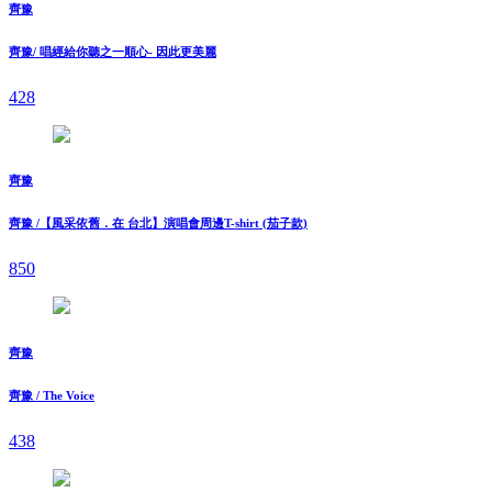
齊豫
齊豫/ 唱經給你聽之一順心- 因此更美麗
428
齊豫
齊豫 /【風采依舊．在 台北】演唱會周邊T-shirt (茄子款)
850
齊豫
齊豫 / The Voice
438