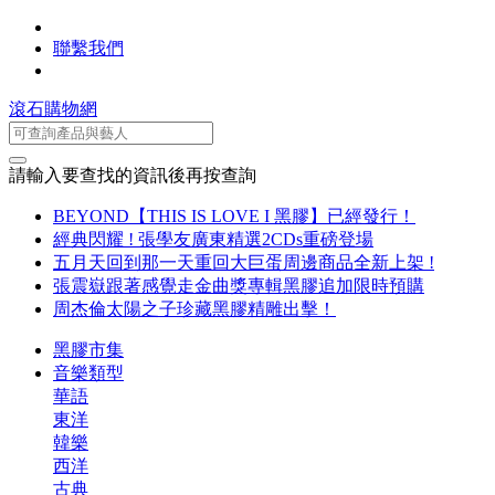
聯繫我們
滾石購物網
請輸入要查找的資訊後再按查詢
BEYOND【THIS IS LOVE I 黑膠】已經發行！
經典閃耀 ! 張學友廣東精選2CDs重磅登場
五月天回到那一天重回大巨蛋周邊商品全新上架 !
張震嶽跟著感覺走金曲獎專輯黑膠追加限時預購
周杰倫太陽之子珍藏黑膠精雕出擊！
黑膠市集
音樂類型
華語
東洋
韓樂
西洋
古典