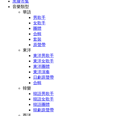
黑膠市集
音樂類型
華語
男歌手
女歌手
團體
合輯
套裝
原聲帶
東洋
東洋男歌手
東洋女歌手
東洋團體
東洋演奏
日劇原聲帶
合輯
韓樂
韓語男歌手
韓語女歌手
韓語團體
韓劇原聲帶
西洋