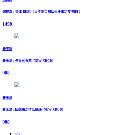
鄧麗君 / THE BEST〔日本進口初回生產限定盤/黑膠〕
1498
費玉清
費玉清 / 何日君再來 (NEW XRCD)
988
費玉清
費玉清 / 回想曲之情話綿綿 (NEW XRCD)
988
<<