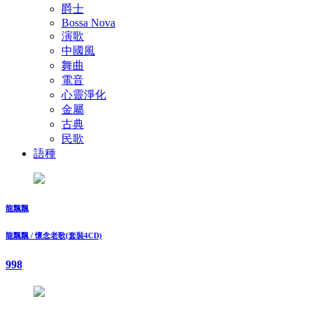
爵士
Bossa Nova
演歌
中國風
舞曲
電音
心靈淨化
金屬
古典
民歌
語種
龍飄飄
龍飄飄 / 懷念老歌(套裝4CD)
998