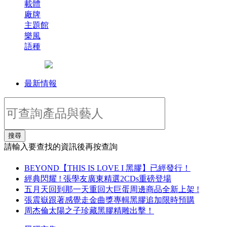
載體
廠牌
主題館
樂風
語種
最新情報
搜尋
請輸入要查找的資訊後再按查詢
BEYOND【THIS IS LOVE I 黑膠】已經發行！
經典閃耀 ! 張學友廣東精選2CDs重磅登場
五月天回到那一天重回大巨蛋周邊商品全新上架 !
張震嶽跟著感覺走金曲獎專輯黑膠追加限時預購
周杰倫太陽之子珍藏黑膠精雕出擊！