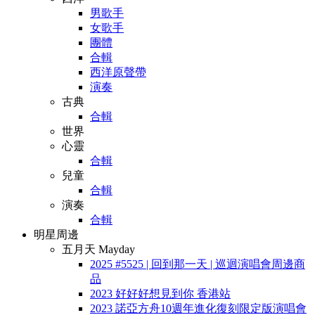
男歌手
女歌手
團體
合輯
西洋原聲帶
演奏
古典
合輯
世界
心靈
合輯
兒童
合輯
演奏
合輯
明星周邊
五月天 Mayday
2025 #5525 | 回到那一天 | 巡迴演唱會周邊商
品
2023 好好好想見到你 香港站
2023 諾亞方舟10週年進化復刻限定版演唱會