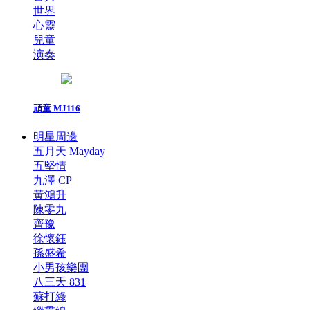
世界
心靈
兒童
演奏
頑童 MJ116
明星周邊
五月天 Mayday
五堅情
九澤 CP
黃鴻升
陳零九
齊豫
徐懷鈺
孫盛希
小男孩樂團
八三夭 831
蘇打綠