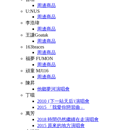
周邊商品
U:NUS
周邊商品
李浩瑋
周邊商品
王謙Goatak
周邊商品
163braces
周邊商品
福夢 FUMON
周邊商品
頑童 MJ116
周邊商品
陳昇
他鄉夢河演唱會
丁噹
2010 {下一站天后}演唱會
2015 「我愛你戀習曲」
萬芳
2018 時間仍然繼續在走演唱會
2015 原來的地方演唱會