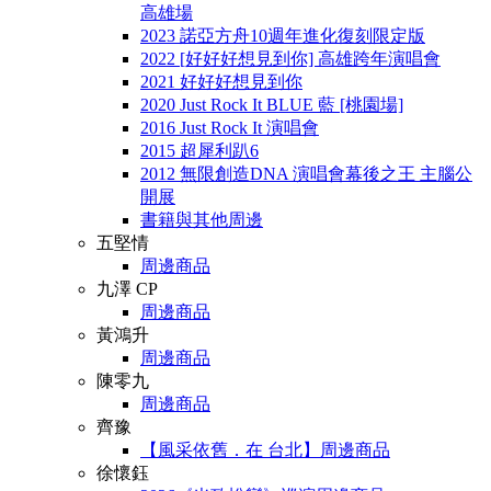
高雄場
2023 諾亞方舟10週年進化復刻限定版
2022 [好好好想見到你] 高雄跨年演唱會
2021 好好好想見到你
2020 Just Rock It BLUE 藍 [桃園場]
2016 Just Rock It 演唱會
2015 超犀利趴6
2012 無限創造DNA 演唱會幕後之王 主腦公
開展
書籍與其他周邊
五堅情
周邊商品
九澤 CP
周邊商品
黃鴻升
周邊商品
陳零九
周邊商品
齊豫
【風采依舊．在 台北】周邊商品
徐懷鈺