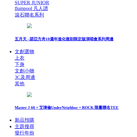
SUPER JUNIOR
flumpool 凡人譜
滾石聯名系列
五月天 - 諾亞方舟10週年進化復刻限定版演唱會系列周邊
文創選物
上衣
下身
文創小物
3C及周邊
其他
Master J 66 × 艾瑋倫UnderNeighbor × ROCK 限量聯名TEE
新品預購
主題搜尋
發行年份