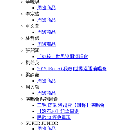
辛曉琪
周邊商品
李宗盛
周邊商品
卓文萱
周邊商品
林哲儀
周邊商品
張韶涵
「純粹」世界巡迴演唱會
劉若英
2015 [Renext 我敢]世界巡迴演唱會
梁靜茹
周邊商品
周興哲
周邊商品
演唱會系列周邊
三毛 齊豫 潘越雲【回聲】演唱會
【滾石30】紀念周邊
民歌40 經典重現
SUPER JUNIOR
周邊商品