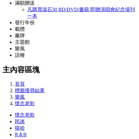
滿額贈送
凡購買滾石30 BD/DVD/書籍 即贈演唱會紀念場刊
一本
發行年份
載體
廠牌
主題館
樂風
語種
主內容區塊
首頁
標籤搜尋結果
樂風
懷念老歌
懷念老歌
民謠
嘻哈
R＆B