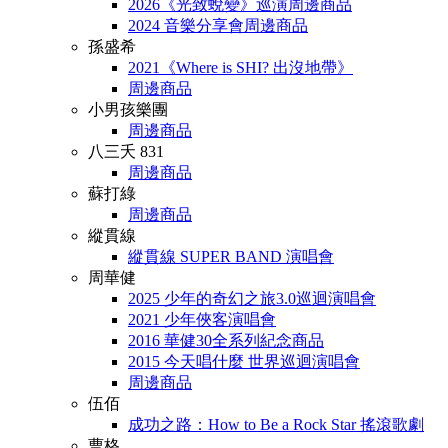
2026《光致蛻變》巡演周邊商品
2024 音樂分享會周邊商品
孫盛希
2021《Where is SHI? 出沒地帶》
周邊商品
小男孩樂團
周邊商品
八三夭 831
周邊商品
蘇打綠
周邊商品
縱貫線
縱貫線 SUPER BAND 演唱會
周華健
2025 少年的奇幻之旅3.0巡迴演唱會
2021 少年俠客演唱會
2016 華健30全系列紀念商品
2015 今天唱什麼 世界巡迴演唱會
周邊商品
伍佰
成功之路：How to Be a Rock Star 搖滾歌劇
曹格