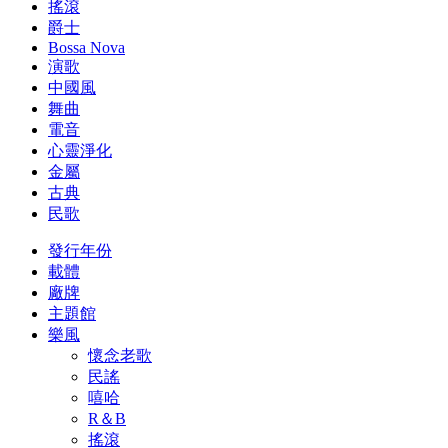
搖滾
爵士
Bossa Nova
演歌
中國風
舞曲
電音
心靈淨化
金屬
古典
民歌
發行年份
載體
廠牌
主題館
樂風
懷念老歌
民謠
嘻哈
R＆B
搖滾