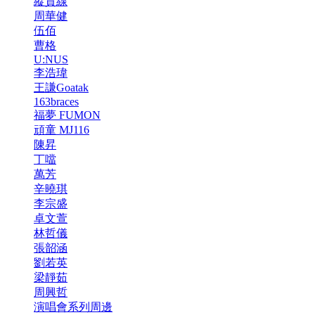
縱貫線
周華健
伍佰
曹格
U:NUS
李浩瑋
王謙Goatak
163braces
福夢 FUMON
頑童 MJ116
陳昇
丁噹
萬芳
辛曉琪
李宗盛
卓文萱
林哲儀
張韶涵
劉若英
梁靜茹
周興哲
演唱會系列周邊