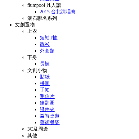
flumpool 凡人譜
2015 台北演唱會
滾石聯名系列
文創選物
上衣
短袖T恤
襯衫
外套類
下身
長褲
文創小物
貼紙
拼圖
手帕
明信片
鑰匙圈
證件夾
益智桌遊
藝術餐瓷
3C及周邊
其他