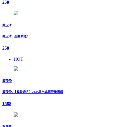
258
費玉清
費玉清 / 金曲精選3
258
HOT
鳳飛飛
鳳飛飛 /【鳳聲歲月】2LP 星空典藏限量黑膠
1588
鄧麗君