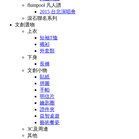
flumpool 凡人譜
2015 台北演唱會
滾石聯名系列
文創選物
上衣
短袖T恤
襯衫
外套類
下身
長褲
文創小物
貼紙
拼圖
手帕
明信片
鑰匙圈
證件夾
益智桌遊
藝術餐瓷
3C及周邊
其他