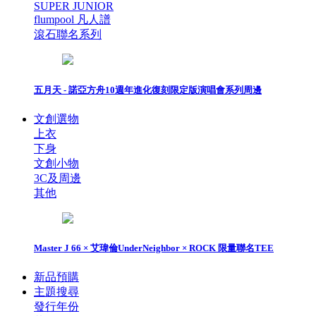
SUPER JUNIOR
flumpool 凡人譜
滾石聯名系列
五月天 - 諾亞方舟10週年進化復刻限定版演唱會系列周邊
文創選物
上衣
下身
文創小物
3C及周邊
其他
Master J 66 × 艾瑋倫UnderNeighbor × ROCK 限量聯名TEE
新品預購
主題搜尋
發行年份