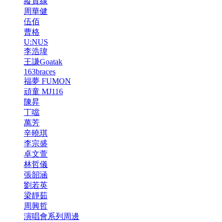
縱貫線
周華健
伍佰
曹格
U:NUS
李浩瑋
王謙Goatak
163braces
福夢 FUMON
頑童 MJ116
陳昇
丁噹
萬芳
辛曉琪
李宗盛
卓文萱
林哲儀
張韶涵
劉若英
梁靜茹
周興哲
演唱會系列周邊