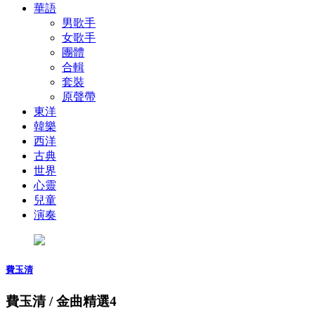
華語
男歌手
女歌手
團體
合輯
套裝
原聲帶
東洋
韓樂
西洋
古典
世界
心靈
兒童
演奏
費玉清
費玉清 / 金曲精選4