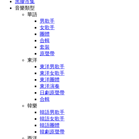
黑膠市集
音樂類型
華語
男歌手
女歌手
團體
合輯
套裝
原聲帶
東洋
東洋男歌手
東洋女歌手
東洋團體
東洋演奏
日劇原聲帶
合輯
韓樂
韓語男歌手
韓語女歌手
韓語團體
韓劇原聲帶
西洋