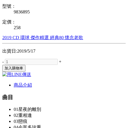
型號：
9836895
定價：
258
2019
CD
環球
傑作精選
經典80
懷念老歌
出貨日:2019/5/17
-
+
加入購物車
商品介紹
曲目
01星夜的離別
02重相逢
03戀痕
04今宵多珍重