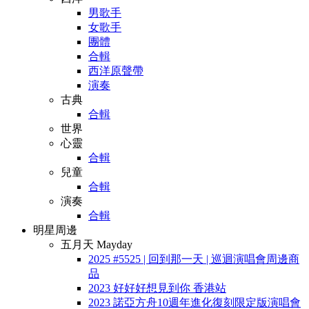
男歌手
女歌手
團體
合輯
西洋原聲帶
演奏
古典
合輯
世界
心靈
合輯
兒童
合輯
演奏
合輯
明星周邊
五月天 Mayday
2025 #5525 | 回到那一天 | 巡迴演唱會周邊商
品
2023 好好好想見到你 香港站
2023 諾亞方舟10週年進化復刻限定版演唱會