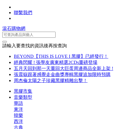
聯繫我們
滾石購物網
請輸入要查找的資訊後再按查詢
BEYOND【THIS IS LOVE I 黑膠】已經發行！
經典閃耀 ! 張學友廣東精選2CDs重磅登場
五月天回到那一天重回大巨蛋周邊商品全新上架 !
張震嶽跟著感覺走金曲獎專輯黑膠追加限時預購
周杰倫太陽之子珍藏黑膠精雕出擊！
黑膠市集
音樂類型
華語
東洋
韓樂
西洋
古典