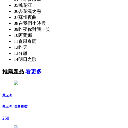
05桃花江
06杏花溪之戀
07蘇州夜曲
08在我們小時候
09昨夜你對我一笑
10阿蘭娜
11春風春雨
12昨天
13分離
14明日之歌
推薦產品
看更多
費玉清
費玉清 / 金曲精選5
258