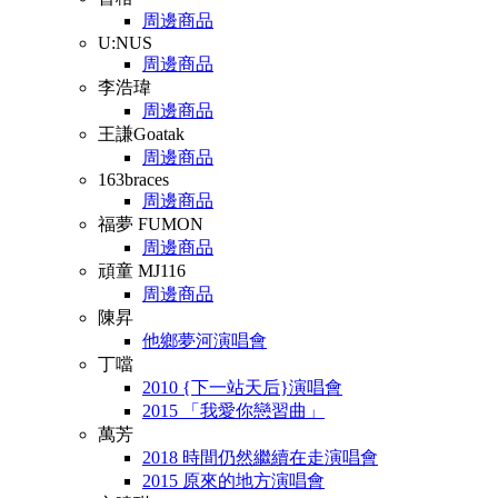
周邊商品
U:NUS
周邊商品
李浩瑋
周邊商品
王謙Goatak
周邊商品
163braces
周邊商品
福夢 FUMON
周邊商品
頑童 MJ116
周邊商品
陳昇
他鄉夢河演唱會
丁噹
2010 {下一站天后}演唱會
2015 「我愛你戀習曲」
萬芳
2018 時間仍然繼續在走演唱會
2015 原來的地方演唱會