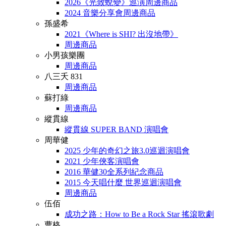
2026《光致蛻變》巡演周邊商品
2024 音樂分享會周邊商品
孫盛希
2021《Where is SHI? 出沒地帶》
周邊商品
小男孩樂團
周邊商品
八三夭 831
周邊商品
蘇打綠
周邊商品
縱貫線
縱貫線 SUPER BAND 演唱會
周華健
2025 少年的奇幻之旅3.0巡迴演唱會
2021 少年俠客演唱會
2016 華健30全系列紀念商品
2015 今天唱什麼 世界巡迴演唱會
周邊商品
伍佰
成功之路：How to Be a Rock Star 搖滾歌劇
曹格