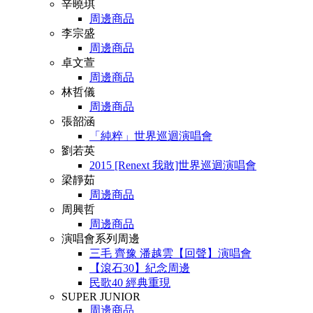
辛曉琪
周邊商品
李宗盛
周邊商品
卓文萱
周邊商品
林哲儀
周邊商品
張韶涵
「純粹」世界巡迴演唱會
劉若英
2015 [Renext 我敢]世界巡迴演唱會
梁靜茹
周邊商品
周興哲
周邊商品
演唱會系列周邊
三毛 齊豫 潘越雲【回聲】演唱會
【滾石30】紀念周邊
民歌40 經典重現
SUPER JUNIOR
周邊商品