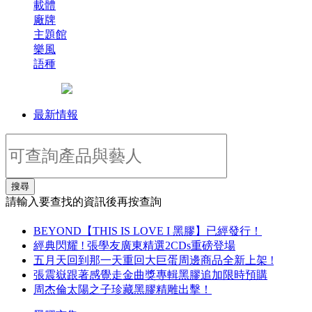
載體
廠牌
主題館
樂風
語種
最新情報
搜尋
請輸入要查找的資訊後再按查詢
BEYOND【THIS IS LOVE I 黑膠】已經發行！
經典閃耀 ! 張學友廣東精選2CDs重磅登場
五月天回到那一天重回大巨蛋周邊商品全新上架 !
張震嶽跟著感覺走金曲獎專輯黑膠追加限時預購
周杰倫太陽之子珍藏黑膠精雕出擊！