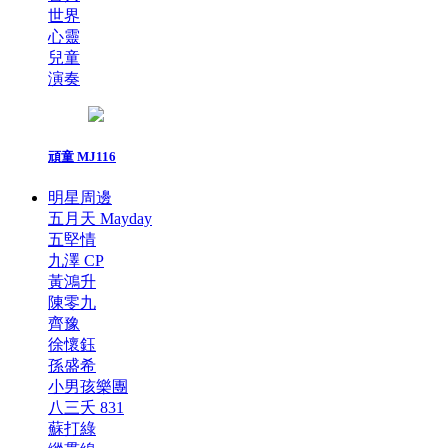
世界
心靈
兒童
演奏
頑童 MJ116
明星周邊
五月天 Mayday
五堅情
九澤 CP
黃鴻升
陳零九
齊豫
徐懷鈺
孫盛希
小男孩樂團
八三夭 831
蘇打綠