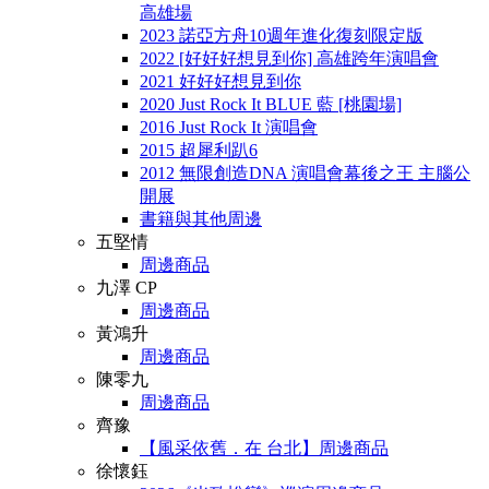
高雄場
2023 諾亞方舟10週年進化復刻限定版
2022 [好好好想見到你] 高雄跨年演唱會
2021 好好好想見到你
2020 Just Rock It BLUE 藍 [桃園場]
2016 Just Rock It 演唱會
2015 超犀利趴6
2012 無限創造DNA 演唱會幕後之王 主腦公
開展
書籍與其他周邊
五堅情
周邊商品
九澤 CP
周邊商品
黃鴻升
周邊商品
陳零九
周邊商品
齊豫
【風采依舊．在 台北】周邊商品
徐懷鈺