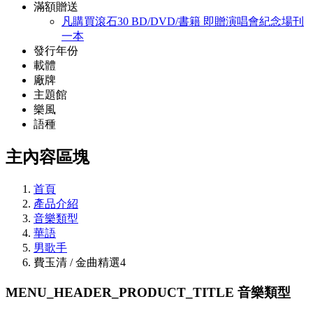
滿額贈送
凡購買滾石30 BD/DVD/書籍 即贈演唱會紀念場刊
一本
發行年份
載體
廠牌
主題館
樂風
語種
主內容區塊
首頁
產品介紹
音樂類型
華語
男歌手
費玉清 / 金曲精選4
MENU_HEADER_PRODUCT_TITLE
音樂類型