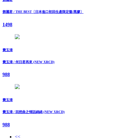
鄧麗君 / THE BEST〔日本進口初回生產限定盤/黑膠〕
1498
費玉清
費玉清 / 何日君再來 (NEW XRCD)
988
費玉清
費玉清 / 回想曲之情話綿綿 (NEW XRCD)
988
<<