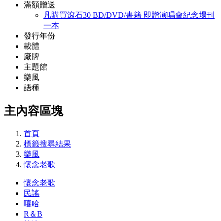
滿額贈送
凡購買滾石30 BD/DVD/書籍 即贈演唱會紀念場刊
一本
發行年份
載體
廠牌
主題館
樂風
語種
主內容區塊
首頁
標籤搜尋結果
樂風
懷念老歌
懷念老歌
民謠
嘻哈
R＆B