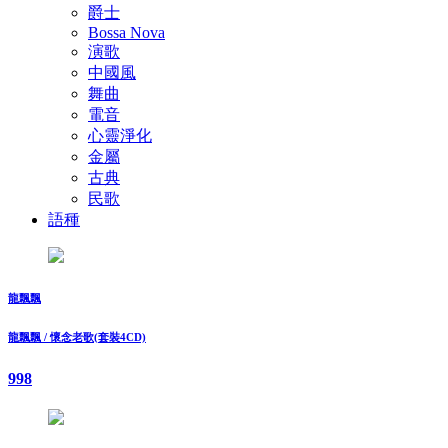
爵士
Bossa Nova
演歌
中國風
舞曲
電音
心靈淨化
金屬
古典
民歌
語種
龍飄飄
龍飄飄 / 懷念老歌(套裝4CD)
998