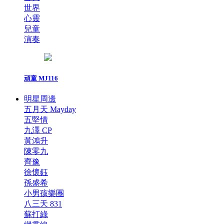
世界
心靈
兒童
演奏
頑童 MJ116
明星周邊
五月天 Mayday
五堅情
九澤 CP
黃鴻升
陳零九
齊豫
徐懷鈺
孫盛希
小男孩樂團
八三夭 831
蘇打綠