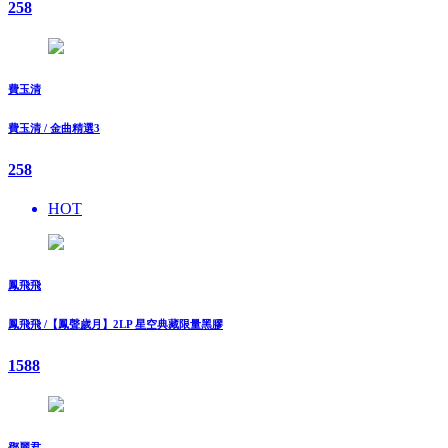
258
費玉清
費玉清 / 金曲精選3
258
HOT
鳳飛飛
鳳飛飛 /【鳳聲歲月】2LP 星空典藏限量黑膠
1588
鄧麗君