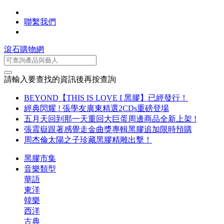
聯繫我們
滾石購物網
請輸入要查找的資訊後再按查詢
BEYOND【THIS IS LOVE I 黑膠】已經發行！
經典閃耀 ! 張學友廣東精選2CDs重磅登場
五月天回到那一天重回大巨蛋周邊商品全新上架 !
張震嶽跟著感覺走金曲獎專輯黑膠追加限時預購
周杰倫太陽之子珍藏黑膠精雕出擊！
黑膠市集
音樂類型
華語
東洋
韓樂
西洋
古典