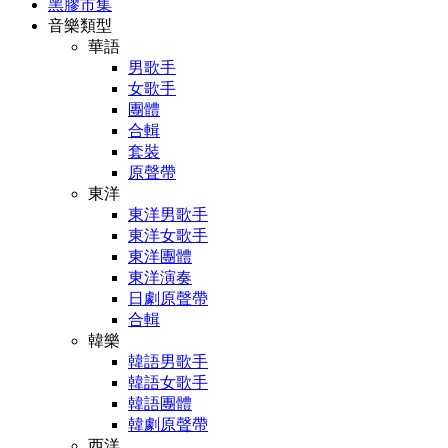
黑膠市集
音樂類型
華語
男歌手
女歌手
團體
合輯
套裝
原聲帶
東洋
東洋男歌手
東洋女歌手
東洋團體
東洋演奏
日劇原聲帶
合輯
韓樂
韓語男歌手
韓語女歌手
韓語團體
韓劇原聲帶
西洋