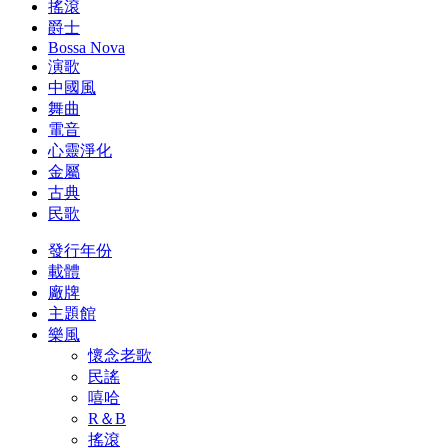
搖滾
爵士
Bossa Nova
演歌
中國風
舞曲
電音
心靈淨化
金屬
古典
民歌
發行年份
載體
廠牌
主題館
樂風
懷念老歌
民謠
嘻哈
R＆B
搖滾