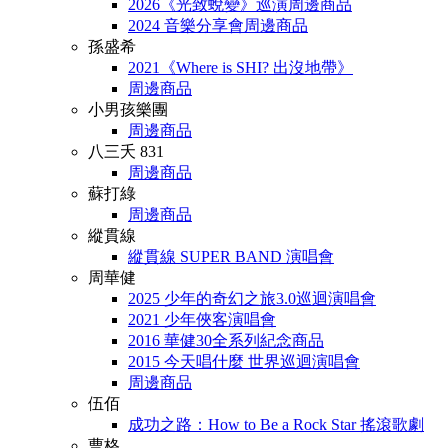
2026《光致蛻變》巡演周邊商品
2024 音樂分享會周邊商品
孫盛希
2021《Where is SHI? 出沒地帶》
周邊商品
小男孩樂團
周邊商品
八三夭 831
周邊商品
蘇打綠
周邊商品
縱貫線
縱貫線 SUPER BAND 演唱會
周華健
2025 少年的奇幻之旅3.0巡迴演唱會
2021 少年俠客演唱會
2016 華健30全系列紀念商品
2015 今天唱什麼 世界巡迴演唱會
周邊商品
伍佰
成功之路：How to Be a Rock Star 搖滾歌劇
曹格