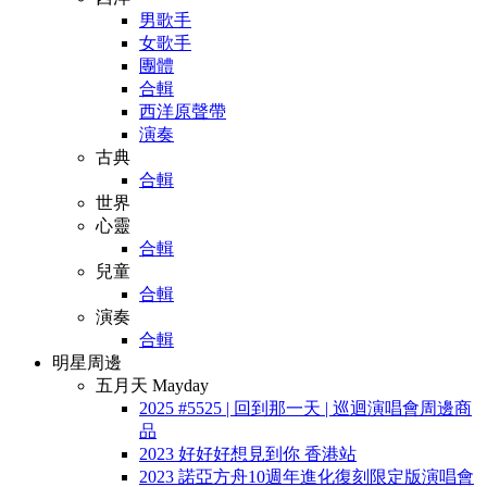
男歌手
女歌手
團體
合輯
西洋原聲帶
演奏
古典
合輯
世界
心靈
合輯
兒童
合輯
演奏
合輯
明星周邊
五月天 Mayday
2025 #5525 | 回到那一天 | 巡迴演唱會周邊商
品
2023 好好好想見到你 香港站
2023 諾亞方舟10週年進化復刻限定版演唱會