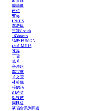
縱貫線
周華健
伍佰
曹格
U:NUS
李浩瑋
王謙Goatak
163braces
福夢 FUMON
頑童 MJ116
陳昇
丁噹
萬芳
辛曉琪
李宗盛
卓文萱
林哲儀
張韶涵
劉若英
梁靜茹
周興哲
演唱會系列周邊