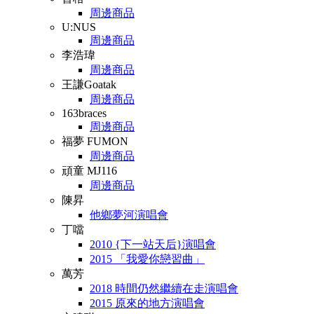
周邊商品
U:NUS
周邊商品
李浩瑋
周邊商品
王謙Goatak
周邊商品
163braces
周邊商品
福夢 FUMON
周邊商品
頑童 MJ116
周邊商品
陳昇
他鄉夢河演唱會
丁噹
2010 {下一站天后}演唱會
2015 「我愛你戀習曲」
萬芳
2018 時間仍然繼續在走演唱會
2015 原來的地方演唱會