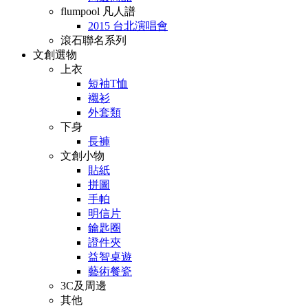
flumpool 凡人譜
2015 台北演唱會
滾石聯名系列
文創選物
上衣
短袖T恤
襯衫
外套類
下身
長褲
文創小物
貼紙
拼圖
手帕
明信片
鑰匙圈
證件夾
益智桌遊
藝術餐瓷
3C及周邊
其他