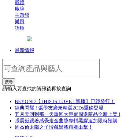
載體
廠牌
主題館
樂風
語種
最新情報
搜尋
請輸入要查找的資訊後再按查詢
BEYOND【THIS IS LOVE I 黑膠】已經發行！
經典閃耀 ! 張學友廣東精選2CDs重磅登場
五月天回到那一天重回大巨蛋周邊商品全新上架 !
張震嶽跟著感覺走金曲獎專輯黑膠追加限時預購
周杰倫太陽之子珍藏黑膠精雕出擊！