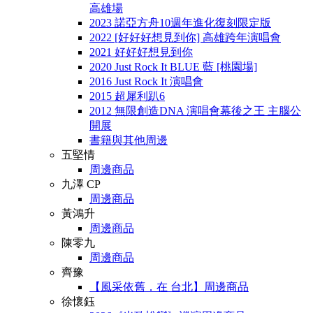
高雄場
2023 諾亞方舟10週年進化復刻限定版
2022 [好好好想見到你] 高雄跨年演唱會
2021 好好好想見到你
2020 Just Rock It BLUE 藍 [桃園場]
2016 Just Rock It 演唱會
2015 超犀利趴6
2012 無限創造DNA 演唱會幕後之王 主腦公
開展
書籍與其他周邊
五堅情
周邊商品
九澤 CP
周邊商品
黃鴻升
周邊商品
陳零九
周邊商品
齊豫
【風采依舊．在 台北】周邊商品
徐懷鈺