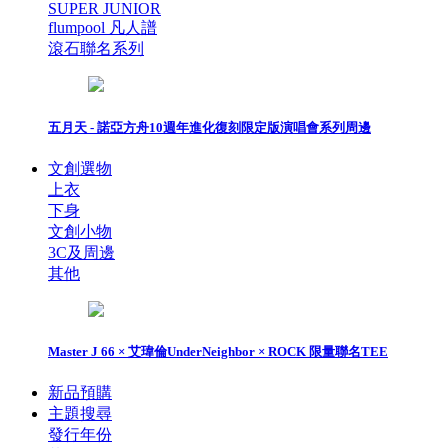
SUPER JUNIOR
flumpool 凡人譜
滾石聯名系列
五月天 - 諾亞方舟10週年進化復刻限定版演唱會系列周邊
文創選物
上衣
下身
文創小物
3C及周邊
其他
Master J 66 × 艾瑋倫UnderNeighbor × ROCK 限量聯名TEE
新品預購
主題搜尋
發行年份