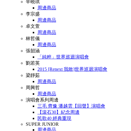
辛曉琪
周邊商品
李宗盛
周邊商品
卓文萱
周邊商品
林哲儀
周邊商品
張韶涵
「純粹」世界巡迴演唱會
劉若英
2015 [Renext 我敢]世界巡迴演唱會
梁靜茹
周邊商品
周興哲
周邊商品
演唱會系列周邊
三毛 齊豫 潘越雲【回聲】演唱會
【滾石30】紀念周邊
民歌40 經典重現
SUPER JUNIOR
周邊商品