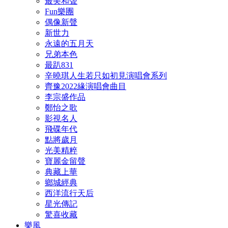
最美和聲
Fun樂團
偶像新聲
新世力
永遠的五月天
兄弟本色
最趴831
辛曉琪人生若只如初見演唱會系列
齊豫2022緣演唱會曲目
李宗盛作品
鄭怡之歌
影視名人
飛碟年代
點將歲月
光美精粹
寶麗金留聲
典藏上華
鄉城經典
西洋流行天后
星光傳記
驚喜收藏
樂風