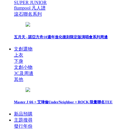
SUPER JUNIOR
flumpool 凡人譜
滾石聯名系列
五月天 - 諾亞方舟10週年進化復刻限定版演唱會系列周邊
文創選物
上衣
下身
文創小物
3C及周邊
其他
Master J 66 × 艾瑋倫UnderNeighbor × ROCK 限量聯名TEE
新品預購
主題搜尋
發行年份