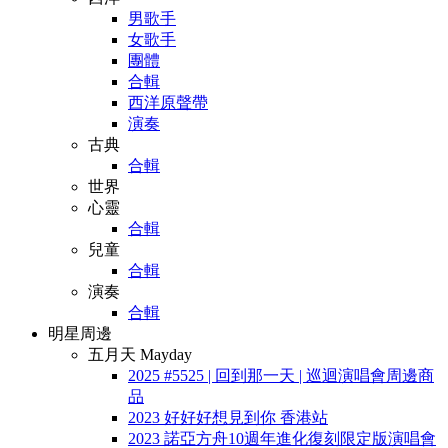
男歌手
女歌手
團體
合輯
西洋原聲帶
演奏
古典
合輯
世界
心靈
合輯
兒童
合輯
演奏
合輯
明星周邊
五月天 Mayday
2025 #5525 | 回到那一天 | 巡迴演唱會周邊商
品
2023 好好好想見到你 香港站
2023 諾亞方舟10週年進化復刻限定版演唱會