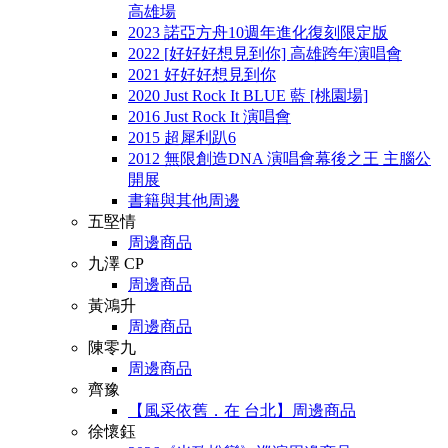
高雄場
2023 諾亞方舟10週年進化復刻限定版
2022 [好好好想見到你] 高雄跨年演唱會
2021 好好好想見到你
2020 Just Rock It BLUE 藍 [桃園場]
2016 Just Rock It 演唱會
2015 超犀利趴6
2012 無限創造DNA 演唱會幕後之王 主腦公
開展
書籍與其他周邊
五堅情
周邊商品
九澤 CP
周邊商品
黃鴻升
周邊商品
陳零九
周邊商品
齊豫
【風采依舊．在 台北】周邊商品
徐懷鈺