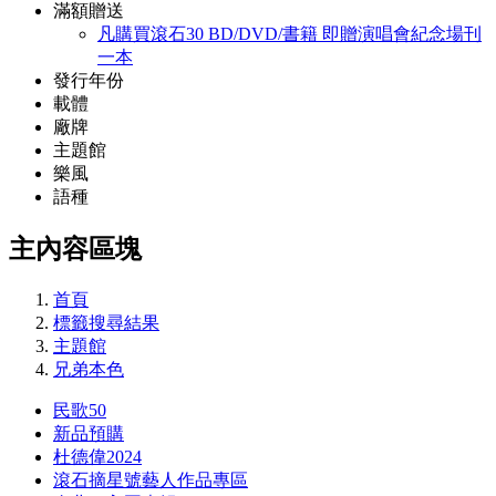
滿額贈送
凡購買滾石30 BD/DVD/書籍 即贈演唱會紀念場刊
一本
發行年份
載體
廠牌
主題館
樂風
語種
主內容區塊
首頁
標籤搜尋結果
主題館
兄弟本色
民歌50
新品預購
杜德偉2024
滾石摘星號藝人作品專區