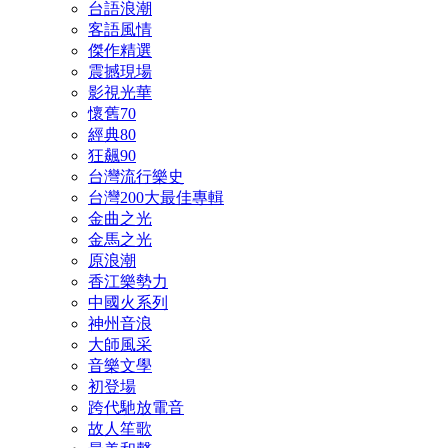
台語浪潮
客語風情
傑作精選
震撼現場
影視光華
懷舊70
經典80
狂飆90
台灣流行樂史
台灣200大最佳專輯
金曲之光
金馬之光
原浪潮
香江樂勢力
中國火系列
神州音浪
大師風采
音樂文學
初登場
跨代馳放電音
故人笙歌