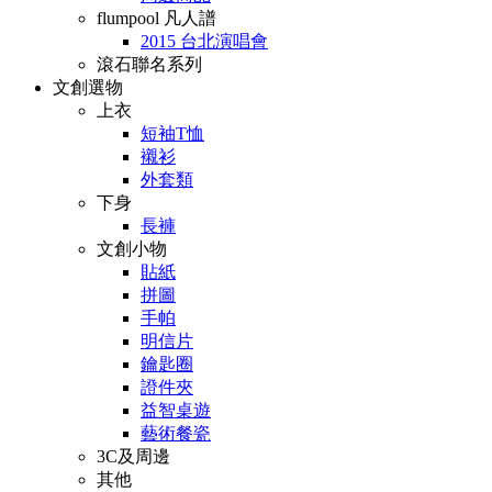
flumpool 凡人譜
2015 台北演唱會
滾石聯名系列
文創選物
上衣
短袖T恤
襯衫
外套類
下身
長褲
文創小物
貼紙
拼圖
手帕
明信片
鑰匙圈
證件夾
益智桌遊
藝術餐瓷
3C及周邊
其他