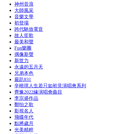
神州音浪
大師風采
音樂文學
初登場
跨代馳放電音
故人笙歌
最美和聲
Fun樂團
偶像新聲
新世力
永遠的五月天
兄弟本色
最趴831
辛曉琪人生若只如初見演唱會系列
齊豫2022緣演唱會曲目
李宗盛作品
鄭怡之歌
影視名人
飛碟年代
點將歲月
光美精粹