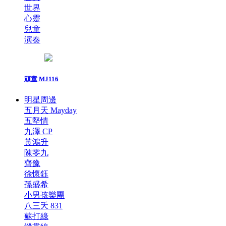
世界
心靈
兒童
演奏
頑童 MJ116
明星周邊
五月天 Mayday
五堅情
九澤 CP
黃鴻升
陳零九
齊豫
徐懷鈺
孫盛希
小男孩樂團
八三夭 831
蘇打綠