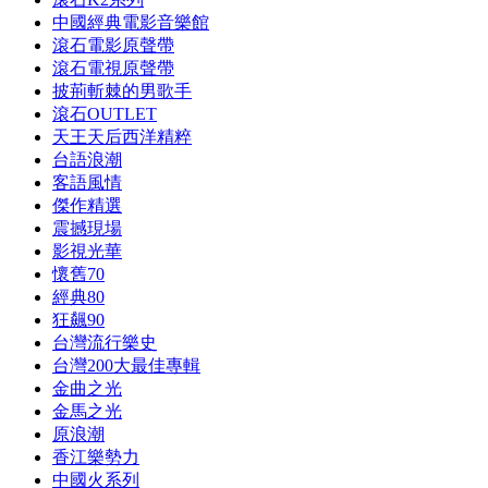
中國經典電影音樂館
滾石電影原聲帶
滾石電視原聲帶
披荊斬棘的男歌手
滾石OUTLET
天王天后西洋精粹
台語浪潮
客語風情
傑作精選
震撼現場
影視光華
懷舊70
經典80
狂飆90
台灣流行樂史
台灣200大最佳專輯
金曲之光
金馬之光
原浪潮
香江樂勢力
中國火系列