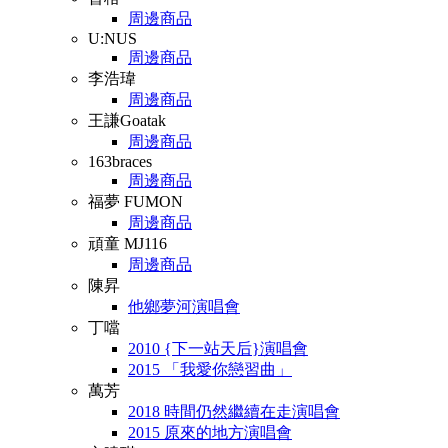
周邊商品
U:NUS
周邊商品
李浩瑋
周邊商品
王謙Goatak
周邊商品
163braces
周邊商品
福夢 FUMON
周邊商品
頑童 MJ116
周邊商品
陳昇
他鄉夢河演唱會
丁噹
2010 {下一站天后}演唱會
2015 「我愛你戀習曲」
萬芳
2018 時間仍然繼續在走演唱會
2015 原來的地方演唱會