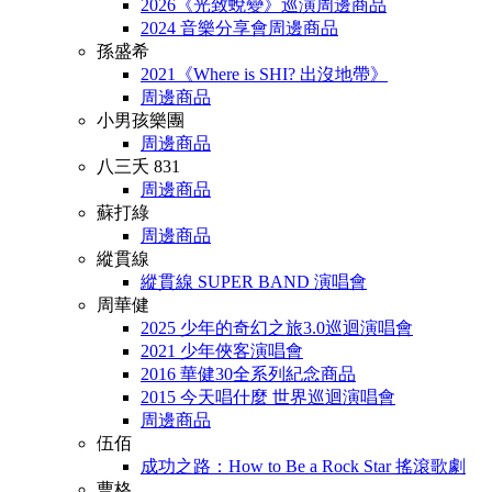
2026《光致蛻變》巡演周邊商品
2024 音樂分享會周邊商品
孫盛希
2021《Where is SHI? 出沒地帶》
周邊商品
小男孩樂團
周邊商品
八三夭 831
周邊商品
蘇打綠
周邊商品
縱貫線
縱貫線 SUPER BAND 演唱會
周華健
2025 少年的奇幻之旅3.0巡迴演唱會
2021 少年俠客演唱會
2016 華健30全系列紀念商品
2015 今天唱什麼 世界巡迴演唱會
周邊商品
伍佰
成功之路：How to Be a Rock Star 搖滾歌劇
曹格