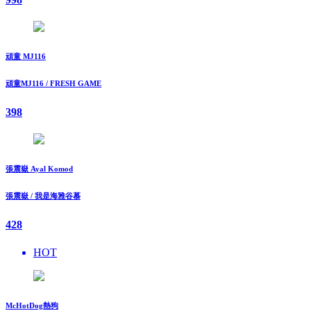
頑童 MJ116
頑童MJ116 / FRESH GAME
398
張震嶽 Ayal Komod
張震嶽 / 我是海雅谷慕
428
HOT
McHotDog熱狗