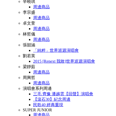
辛曉琪
周邊商品
李宗盛
周邊商品
卓文萱
周邊商品
林哲儀
周邊商品
張韶涵
「純粹」世界巡迴演唱會
劉若英
2015 [Renext 我敢]世界巡迴演唱會
梁靜茹
周邊商品
周興哲
周邊商品
演唱會系列周邊
三毛 齊豫 潘越雲【回聲】演唱會
【滾石30】紀念周邊
民歌40 經典重現
SUPER JUNIOR
周邊商品