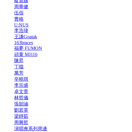
縱貫線
周華健
伍佰
曹格
U:NUS
李浩瑋
王謙Goatak
163braces
福夢 FUMON
頑童 MJ116
陳昇
丁噹
萬芳
辛曉琪
李宗盛
卓文萱
林哲儀
張韶涵
劉若英
梁靜茹
周興哲
演唱會系列周邊