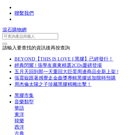
聯繫我們
滾石購物網
請輸入要查找的資訊後再按查詢
BEYOND【THIS IS LOVE I 黑膠】已經發行！
經典閃耀 ! 張學友廣東精選2CDs重磅登場
五月天回到那一天重回大巨蛋周邊商品全新上架 !
張震嶽跟著感覺走金曲獎專輯黑膠追加限時預購
周杰倫太陽之子珍藏黑膠精雕出擊！
黑膠市集
音樂類型
華語
東洋
韓樂
西洋
古典