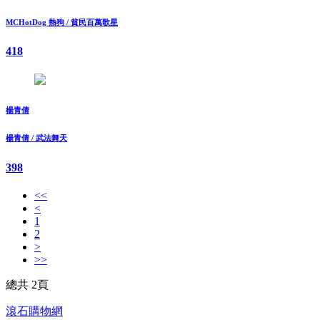
MCHotDog 熱狗 / 貧民百萬歌星
418
楊青倩
楊青倩 / 武法舞天
398
<<
<
1
2
>
>>
總共 2頁
滾石購物網