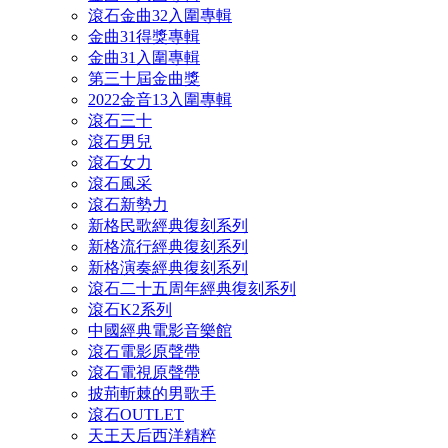
滾石金曲32入圍專輯
金曲31得獎專輯
金曲31入圍專輯
第三十屆金曲獎
2022金音13入圍專輯
滾石三十
滾石男兒
滾石女力
滾石風采
滾石新勢力
新格民歌經典復刻系列
新格流行經典復刻系列
新格演奏經典復刻系列
滾石二十五周年經典復刻系列
滾石K2系列
中國經典電影音樂館
滾石電影原聲帶
滾石電視原聲帶
披荊斬棘的男歌手
滾石OUTLET
天王天后西洋精粹