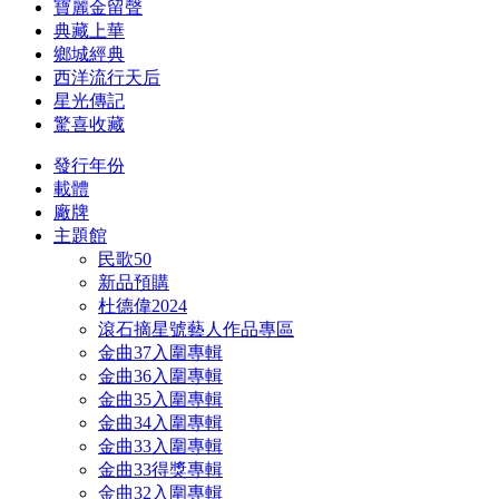
寶麗金留聲
典藏上華
鄉城經典
西洋流行天后
星光傳記
驚喜收藏
發行年份
載體
廠牌
主題館
民歌50
新品預購
杜德偉2024
滾石摘星號藝人作品專區
金曲37入圍專輯
金曲36入圍專輯
金曲35入圍專輯
金曲34入圍專輯
金曲33入圍專輯
金曲33得獎專輯
金曲32入圍專輯