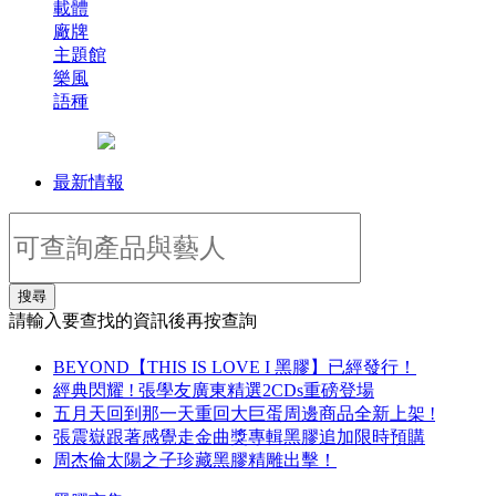
載體
廠牌
主題館
樂風
語種
最新情報
搜尋
請輸入要查找的資訊後再按查詢
BEYOND【THIS IS LOVE I 黑膠】已經發行！
經典閃耀 ! 張學友廣東精選2CDs重磅登場
五月天回到那一天重回大巨蛋周邊商品全新上架 !
張震嶽跟著感覺走金曲獎專輯黑膠追加限時預購
周杰倫太陽之子珍藏黑膠精雕出擊！