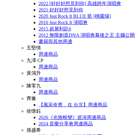
2022 [好好好想見到你] 高雄跨年演唱會
2021 好好好想見到你
2020 Just Rock It BLUE 藍 [桃園場]
2016 Just Rock It 演唱會
2015 超犀利趴6
2012 無限創造DNA 演唱會幕後之王 主腦公
書籍與其他周邊
五堅情
周邊商品
九澤 CP
周邊商品
黃鴻升
周邊商品
陳零九
周邊商品
齊豫
【風采依舊．在 台北】周邊商品
徐懷鈺
2026《光致蛻變》巡演周邊商品
2024 音樂分享會周邊商品
孫盛希