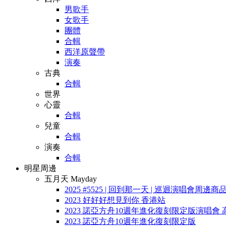
男歌手
女歌手
團體
合輯
西洋原聲帶
演奏
古典
合輯
世界
心靈
合輯
兒童
合輯
演奏
合輯
明星周邊
五月天 Mayday
2025 #5525 | 回到那一天 | 巡迴演唱會周邊商
2023 好好好想見到你 香港站
2023 諾亞方舟10週年進化復刻限定版演唱會 
2023 諾亞方舟10週年進化復刻限定版