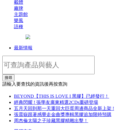
載體
廠牌
主題館
樂風
語種
最新情報
搜尋
請輸入要查找的資訊後再按查詢
BEYOND【THIS IS LOVE I 黑膠】已經發行！
經典閃耀 ! 張學友廣東精選2CDs重磅登場
五月天回到那一天重回大巨蛋周邊商品全新上架 !
張震嶽跟著感覺走金曲獎專輯黑膠追加限時預購
周杰倫太陽之子珍藏黑膠精雕出擊！