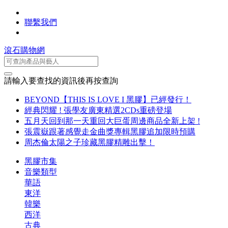
聯繫我們
滾石購物網
請輸入要查找的資訊後再按查詢
BEYOND【THIS IS LOVE I 黑膠】已經發行！
經典閃耀 ! 張學友廣東精選2CDs重磅登場
五月天回到那一天重回大巨蛋周邊商品全新上架 !
張震嶽跟著感覺走金曲獎專輯黑膠追加限時預購
周杰倫太陽之子珍藏黑膠精雕出擊！
黑膠市集
音樂類型
華語
東洋
韓樂
西洋
古典