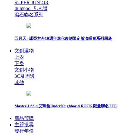
SUPER JUNIOR
flumpool 凡人譜
滾石聯名系列
五月天 - 諾亞方舟10週年進化復刻限定版演唱會系列周邊
文創選物
上衣
下身
文創小物
3C及周邊
其他
Master J 66 × 艾瑋倫UnderNeighbor × ROCK 限量聯名TEE
新品預購
主題搜尋
發行年份