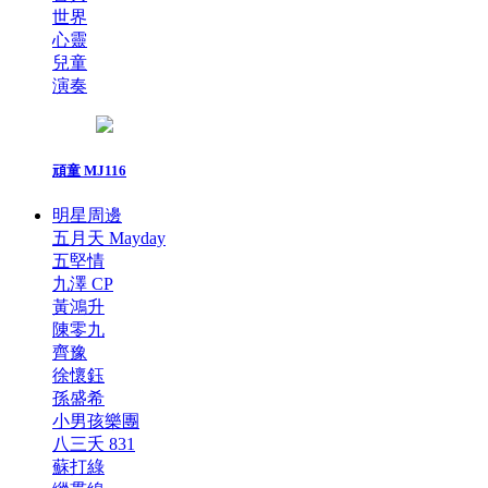
世界
心靈
兒童
演奏
頑童 MJ116
明星周邊
五月天 Mayday
五堅情
九澤 CP
黃鴻升
陳零九
齊豫
徐懷鈺
孫盛希
小男孩樂團
八三夭 831
蘇打綠