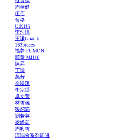
縱貫線
周華健
伍佰
曹格
U:NUS
李浩瑋
王謙Goatak
163braces
福夢 FUMON
頑童 MJ116
陳昇
丁噹
萬芳
辛曉琪
李宗盛
卓文萱
林哲儀
張韶涵
劉若英
梁靜茹
周興哲
演唱會系列周邊