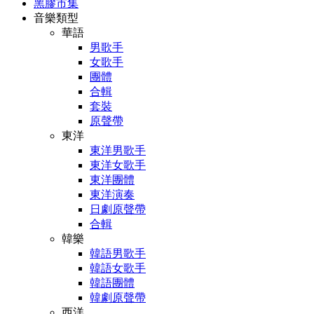
黑膠市集
音樂類型
華語
男歌手
女歌手
團體
合輯
套裝
原聲帶
東洋
東洋男歌手
東洋女歌手
東洋團體
東洋演奏
日劇原聲帶
合輯
韓樂
韓語男歌手
韓語女歌手
韓語團體
韓劇原聲帶
西洋