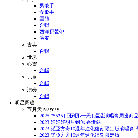
男歌手
女歌手
團體
合輯
西洋原聲帶
演奏
古典
合輯
世界
心靈
合輯
兒童
合輯
演奏
合輯
明星周邊
五月天 Mayday
2025 #5525 | 回到那一天 | 巡迴演唱會周邊商
2023 好好好想見到你 香港站
2023 諾亞方舟10週年進化復刻限定版演唱會 
2023 諾亞方舟10週年進化復刻限定版