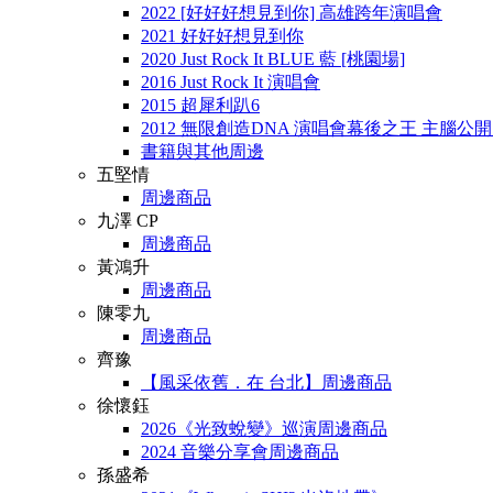
2022 [好好好想見到你] 高雄跨年演唱會
2021 好好好想見到你
2020 Just Rock It BLUE 藍 [桃園場]
2016 Just Rock It 演唱會
2015 超犀利趴6
2012 無限創造DNA 演唱會幕後之王 主腦公
書籍與其他周邊
五堅情
周邊商品
九澤 CP
周邊商品
黃鴻升
周邊商品
陳零九
周邊商品
齊豫
【風采依舊．在 台北】周邊商品
徐懷鈺
2026《光致蛻變》巡演周邊商品
2024 音樂分享會周邊商品
孫盛希