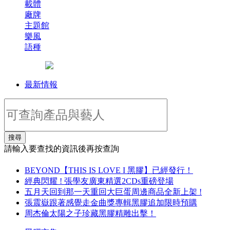
載體
廠牌
主題館
樂風
語種
最新情報
搜尋
請輸入要查找的資訊後再按查詢
BEYOND【THIS IS LOVE I 黑膠】已經發行！
經典閃耀 ! 張學友廣東精選2CDs重磅登場
五月天回到那一天重回大巨蛋周邊商品全新上架 !
張震嶽跟著感覺走金曲獎專輯黑膠追加限時預購
周杰倫太陽之子珍藏黑膠精雕出擊！