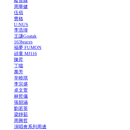
縱貫線
周華健
伍佰
曹格
U:NUS
李浩瑋
王謙Goatak
163braces
福夢 FUMON
頑童 MJ116
陳昇
丁噹
萬芳
辛曉琪
李宗盛
卓文萱
林哲儀
張韶涵
劉若英
梁靜茹
周興哲
演唱會系列周邊