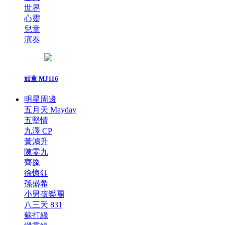
世界
心靈
兒童
演奏
頑童 MJ116
明星周邊
五月天 Mayday
五堅情
九澤 CP
黃鴻升
陳零九
齊豫
徐懷鈺
孫盛希
小男孩樂團
八三夭 831
蘇打綠