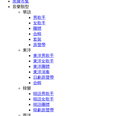
黑膠市集
音樂類型
華語
男歌手
女歌手
團體
合輯
套裝
原聲帶
東洋
東洋男歌手
東洋女歌手
東洋團體
東洋演奏
日劇原聲帶
合輯
韓樂
韓語男歌手
韓語女歌手
韓語團體
韓劇原聲帶
西洋