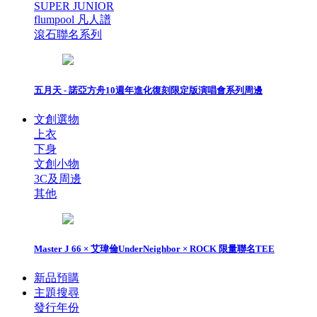
SUPER JUNIOR
flumpool 凡人譜
滾石聯名系列
五月天 - 諾亞方舟10週年進化復刻限定版演唱會系列周邊
文創選物
上衣
下身
文創小物
3C及周邊
其他
Master J 66 × 艾瑋倫UnderNeighbor × ROCK 限量聯名TEE
新品預購
主題搜尋
發行年份