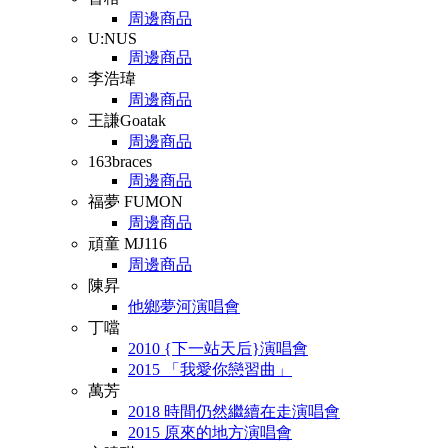
周邊商品
U:NUS
周邊商品
李浩瑋
周邊商品
王謙Goatak
周邊商品
163braces
周邊商品
福夢 FUMON
周邊商品
頑童 MJ116
周邊商品
陳昇
他鄉夢河演唱會
丁噹
2010 {下一站天后}演唱會
2015 「我愛你戀習曲」
萬芳
2018 時間仍然繼續在走演唱會
2015 原來的地方演唱會