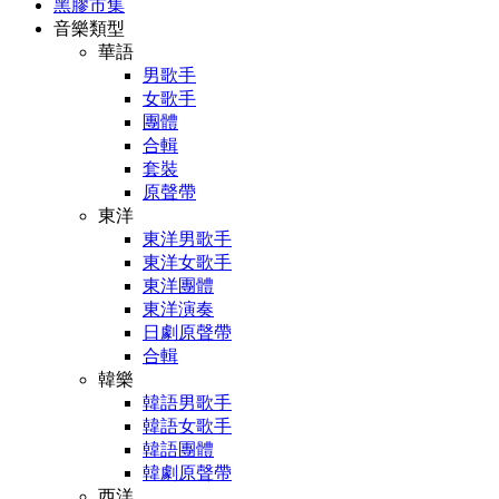
黑膠市集
音樂類型
華語
男歌手
女歌手
團體
合輯
套裝
原聲帶
東洋
東洋男歌手
東洋女歌手
東洋團體
東洋演奏
日劇原聲帶
合輯
韓樂
韓語男歌手
韓語女歌手
韓語團體
韓劇原聲帶
西洋