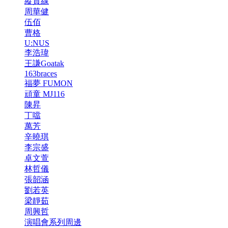
縱貫線
周華健
伍佰
曹格
U:NUS
李浩瑋
王謙Goatak
163braces
福夢 FUMON
頑童 MJ116
陳昇
丁噹
萬芳
辛曉琪
李宗盛
卓文萱
林哲儀
張韶涵
劉若英
梁靜茹
周興哲
演唱會系列周邊