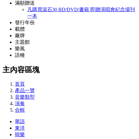
滿額贈送
凡購買滾石30 BD/DVD/書籍 即贈演唱會紀念場刊
一本
發行年份
載體
廠牌
主題館
樂風
語種
主內容區塊
首頁
產品一覽
音樂類型
演奏
合輯
華語
東洋
韓樂