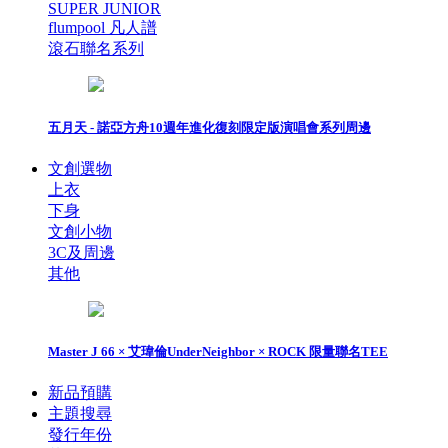
SUPER JUNIOR
flumpool 凡人譜
滾石聯名系列
五月天 - 諾亞方舟10週年進化復刻限定版演唱會系列周邊
文創選物
上衣
下身
文創小物
3C及周邊
其他
Master J 66 × 艾瑋倫UnderNeighbor × ROCK 限量聯名TEE
新品預購
主題搜尋
發行年份