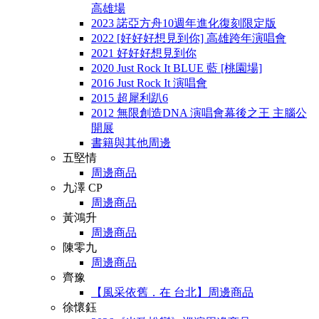
高雄場
2023 諾亞方舟10週年進化復刻限定版
2022 [好好好想見到你] 高雄跨年演唱會
2021 好好好想見到你
2020 Just Rock It BLUE 藍 [桃園場]
2016 Just Rock It 演唱會
2015 超犀利趴6
2012 無限創造DNA 演唱會幕後之王 主腦公
開展
書籍與其他周邊
五堅情
周邊商品
九澤 CP
周邊商品
黃鴻升
周邊商品
陳零九
周邊商品
齊豫
【風采依舊．在 台北】周邊商品
徐懷鈺