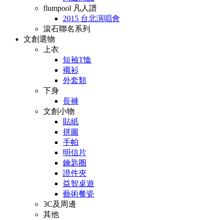
flumpool 凡人譜
2015 台北演唱會
滾石聯名系列
文創選物
上衣
短袖T恤
襯衫
外套類
下身
長褲
文創小物
貼紙
拼圖
手帕
明信片
鑰匙圈
證件夾
益智桌遊
藝術餐瓷
3C及周邊
其他