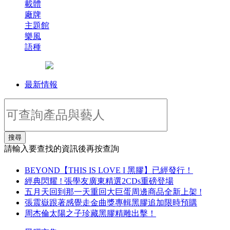
載體
廠牌
主題館
樂風
語種
最新情報
搜尋
請輸入要查找的資訊後再按查詢
BEYOND【THIS IS LOVE I 黑膠】已經發行！
經典閃耀 ! 張學友廣東精選2CDs重磅登場
五月天回到那一天重回大巨蛋周邊商品全新上架 !
張震嶽跟著感覺走金曲獎專輯黑膠追加限時預購
周杰倫太陽之子珍藏黑膠精雕出擊！