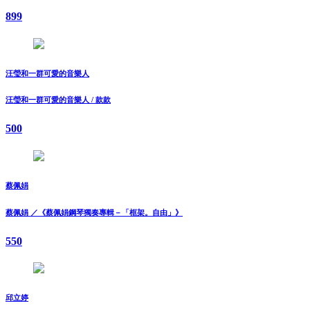
899
汪瑩和一群可愛的音樂人
汪瑩和一群可愛的音樂人 / 款款
500
蔡佩娟
蔡佩娟 ／《蔡佩娟鋼琴獨奏專輯－「框架。自由」》
550
邱立婷