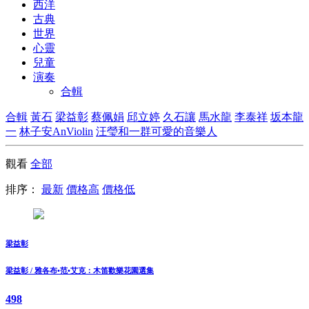
西洋
古典
世界
心靈
兒童
演奏
合輯
合輯
黃石
梁益彰
蔡佩娟
邱立婷
久石讓
馬水龍
李泰祥
坂本龍
一
林子安AnViolin
汪瑩和一群可愛的音樂人
觀看
全部
排序：
最新
價格高
價格低
梁益彰
梁益彰 / 雅各布•范•艾克：木笛歡樂花園選集
498