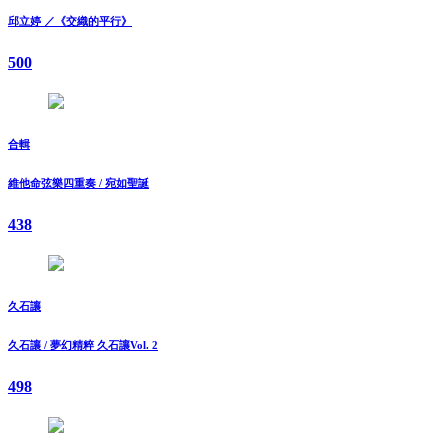
邱立婷 ／《交織的平行》
500
合輯
維他命弦樂四重奏 / 宛如聖誕
438
久石讓
久石讓 / 夢幻精粹 久石讓Vol. 2
498