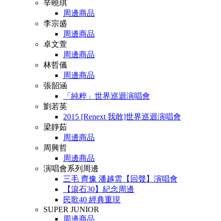
辛曉琪
周邊商品
李宗盛
周邊商品
卓文萱
周邊商品
林哲儀
周邊商品
張韶涵
「純粹」世界巡迴演唱會
劉若英
2015 [Renext 我敢]世界巡迴演唱會
梁靜茹
周邊商品
周興哲
周邊商品
演唱會系列周邊
三毛 齊豫 潘越雲【回聲】演唱會
【滾石30】紀念周邊
民歌40 經典重現
SUPER JUNIOR
周邊商品