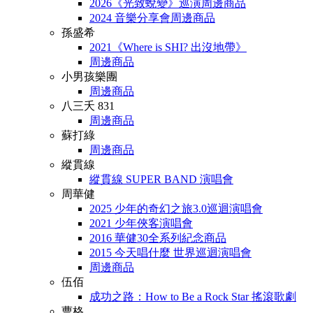
2026《光致蛻變》巡演周邊商品
2024 音樂分享會周邊商品
孫盛希
2021《Where is SHI? 出沒地帶》
周邊商品
小男孩樂團
周邊商品
八三夭 831
周邊商品
蘇打綠
周邊商品
縱貫線
縱貫線 SUPER BAND 演唱會
周華健
2025 少年的奇幻之旅3.0巡迴演唱會
2021 少年俠客演唱會
2016 華健30全系列紀念商品
2015 今天唱什麼 世界巡迴演唱會
周邊商品
伍佰
成功之路：How to Be a Rock Star 搖滾歌劇
曹格