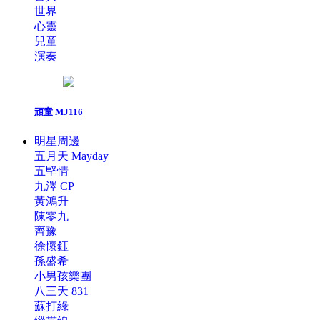
世界
心靈
兒童
演奏
頑童 MJ116
明星周邊
五月天 Mayday
五堅情
九澤 CP
黃鴻升
陳零九
齊豫
徐懷鈺
孫盛希
小男孩樂團
八三夭 831
蘇打綠