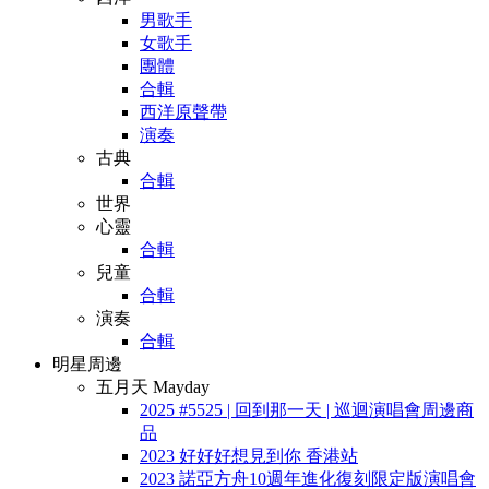
男歌手
女歌手
團體
合輯
西洋原聲帶
演奏
古典
合輯
世界
心靈
合輯
兒童
合輯
演奏
合輯
明星周邊
五月天 Mayday
2025 #5525 | 回到那一天 | 巡迴演唱會周邊商
品
2023 好好好想見到你 香港站
2023 諾亞方舟10週年進化復刻限定版演唱會