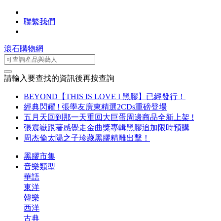
聯繫我們
滾石購物網
請輸入要查找的資訊後再按查詢
BEYOND【THIS IS LOVE I 黑膠】已經發行！
經典閃耀 ! 張學友廣東精選2CDs重磅登場
五月天回到那一天重回大巨蛋周邊商品全新上架 !
張震嶽跟著感覺走金曲獎專輯黑膠追加限時預購
周杰倫太陽之子珍藏黑膠精雕出擊！
黑膠市集
音樂類型
華語
東洋
韓樂
西洋
古典