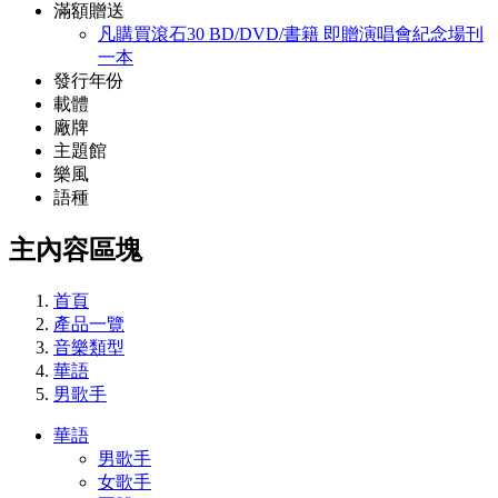
滿額贈送
凡購買滾石30 BD/DVD/書籍 即贈演唱會紀念場刊
一本
發行年份
載體
廠牌
主題館
樂風
語種
主內容區塊
首頁
產品一覽
音樂類型
華語
男歌手
華語
男歌手
女歌手