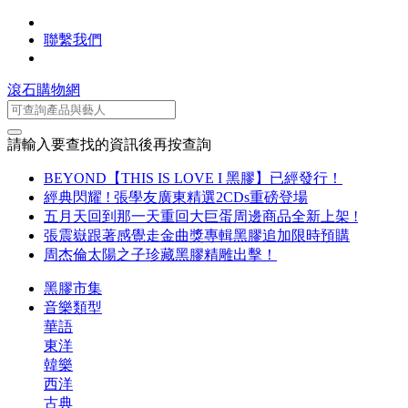
聯繫我們
滾石購物網
請輸入要查找的資訊後再按查詢
BEYOND【THIS IS LOVE I 黑膠】已經發行！
經典閃耀 ! 張學友廣東精選2CDs重磅登場
五月天回到那一天重回大巨蛋周邊商品全新上架 !
張震嶽跟著感覺走金曲獎專輯黑膠追加限時預購
周杰倫太陽之子珍藏黑膠精雕出擊！
黑膠市集
音樂類型
華語
東洋
韓樂
西洋
古典