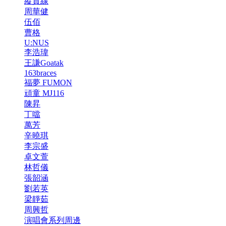
縱貫線
周華健
伍佰
曹格
U:NUS
李浩瑋
王謙Goatak
163braces
福夢 FUMON
頑童 MJ116
陳昇
丁噹
萬芳
辛曉琪
李宗盛
卓文萱
林哲儀
張韶涵
劉若英
梁靜茹
周興哲
演唱會系列周邊