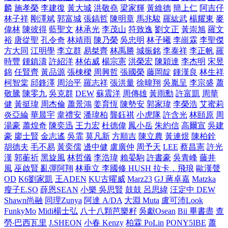
麟
施孝榮
李建復
黃大城
洪敬堯
梁家輝
黃維德
簡上仁
阿吉仔
林子祥
剛澤斌
郭富城
張鎬哲
陳明章
馬兆駿
羅紘武
楊耀東
麥
偉林
陳彼得
藍聖文
林承光
李茂山
符致逸
劉文正
黃崇旭
羅文
裕
唐從聖
孔令奇
林靖雨
陳乃榮
吳忠明
林子曦
李崗霖
李聖傑
方大同
江明學
李立群
易桀齊
林禹勝
城振銘
李泰祥
李正帆
羅
時豐
鍾鎮濤
許紹洋
林佑威
楊宗憲
洪榮宏
陳穎達
李杰明
宋昱
錦
任賢齊
黃品源
張棟樑
周興哲
張國榮
藤岡靛
鍾漢良
林生祥
柯智棠
邱鋒澤
周治平
羅志祥
張洪量
徐暐翔
吳胤呈
李宗盛
蕭
敬騰
陳零九
吳克群
DEW
蘇震洋
周傳雄
黃雨勳
許富凱
周華
健
黃挺瑋
周杰倫
蕭景鴻
姜育恆
陳勢安
郭家瑋
李榮浩
艾蜜莉
炎亞綸
華晨宇
韋禮安
潘瑋柏
龔鈺祺
小虎隊
許含光
林頤原
周
湯豪
蕭煌奇
陳奕迅
王力宏
杜德偉
鳳小岳
朱約信
高爾宣
吳建
豪
廖士賢
金志遙
吳霏
莫凡新
方順吉
陳立農
黃連煜
陳柏銓
胡德夫
毛不易
黃奕儒
邊中健
盧廣仲
周予天
LEE
蔡昌憲
許光
漢
郭蘅祈
黑旋風
林哲儀
李浩瑋
賴晏駒
許書豪
吳青峰
藤井
風
巫啟賢
亂彈阿翔
林垂立
李國修
HUSH
拉卡．飛琅
歐漢聲
OD
K6劉家凱
王ADEN
KU古曜威
Marz23
GJ 蔣卓嘉
Matzka
瘦子E.SO
薛恩SEAN
小樂 吳思賢
鼓鼓 呂思緯
汪定中 DEW
Shawn尚融
同理Zunya
阿達 A/DA
大淵 Muta
盧可沛Look
FunkyMo
Midi楊士弘
八十八顆芭樂籽
吳獻Osean
Bii 畢書盡
查
勞‧巴西瓦里
J.SHEON
小春 Kenzy
柏霖 PoLin
PONY5IBE
蕭