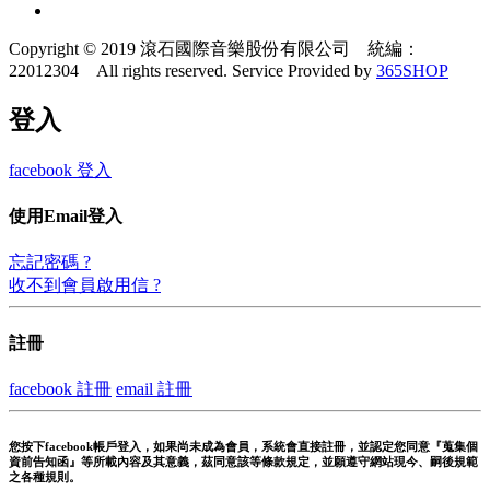
Copyright © 2019 滾石國際音樂股份有限公司 統編：
22012304 All rights reserved.
Service Provided by
365SHOP
登入
facebook 登入
使用Email登入
忘記密碼 ?
收不到會員啟用信 ?
註冊
facebook 註冊
email 註冊
您按下facebook帳戶登入，如果尚未成為會員，系統會直接註冊，並認定您同意『蒐集個
資前告知函』等所載內容及其意義，茲同意該等條款規定，並願遵守網站現今、嗣後規範
之各種規則。