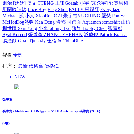
秉治 [廷廷]
博文 TTENG
王謙Goatak
小宇 [宋念宇]
郭英男和
馬蘭吟唱隊
Juice Boy
Easy Shen
FATTY 飛踢胖
Everydaze
Michael 孫
小人 XiaoRen
ØZI
朱宇青YUCHING
嚴梵 Fan Yen
McHotDog熱狗
Ken Deng 肯鄧
阿跨面 Aquaman
someshiit 山姆
楊世暄 Sam Yang
小米Johnny Tsai
陳昇 Bobby Chen
張震嶽
Ayal Komod
張哲瀚 ZHANG ZHEHAN
派偉俊 Patrick Brasca
張淦勛 Giyu Tjuljaviy
伍佰 & ChinaBlue
觀看
全部
排序：
最新
價格高
價格低
NEW
張學友
張學友 / Multiverse Of Polygram 55TH Anniversary-張學友 (2CDs)
999