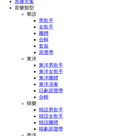
黑膠市集
音樂類型
華語
男歌手
女歌手
團體
合輯
套裝
原聲帶
東洋
東洋男歌手
東洋女歌手
東洋團體
東洋演奏
日劇原聲帶
合輯
韓樂
韓語男歌手
韓語女歌手
韓語團體
韓劇原聲帶
西洋