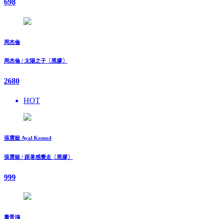
698
周杰倫
周杰倫 / 太陽之子〔黑膠〕
2680
HOT
張震嶽 Ayal Komod
張震嶽 / 跟著感覺走〔黑膠〕
999
蕭景鴻