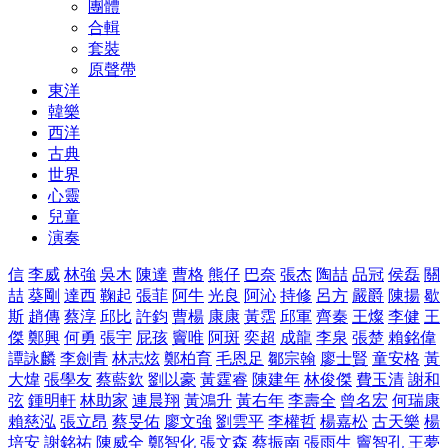
團體
合輯
套裝
原聲帶
東洋
韓樂
西洋
古典
世界
心靈
兒童
演奏
信
李威
林強
吳木
陳達
曹格
熊仔
巴奈
張杰
陶喆
品冠
侯磊
關
喆
葵剛
達西
鞠起
張菲
阿牛
光良
阿沁
持修
呂方
嚴爵
陳揚
歇
斯
趙傳
蔡淳
邱比
許鈞
曹楊
康康
黃霑
邱軍
齊秦
王燦
李健
王
傑
鄭興
何勇
張宇
屁孩
竇唯
阿斑
奕超
成龍
李泉
張楚
賴銘偉
譚詠麟
李劍青
林志炫
鄭柏育
毛恩足
鄒宗翰
廖士賢
童安格
黃
大煒
張學友
蔡藍欽
劉以豪
黃霆睿
陳建年
林俊傑
費玉清
謝和
弦
鍾明軒
林助家
連晨翔
黃鴻升
黃右年
李壽全
曾名宏
何瑞康
賴慈泓
張立昂
蔡旻佑
廖文強
劉雲平
李權哲
楊嘉松
古天樂
楊
培安
謝銘祐
陳威全
鄭智化
張文森
蔡振南
張雨生
竇智孔
王夢