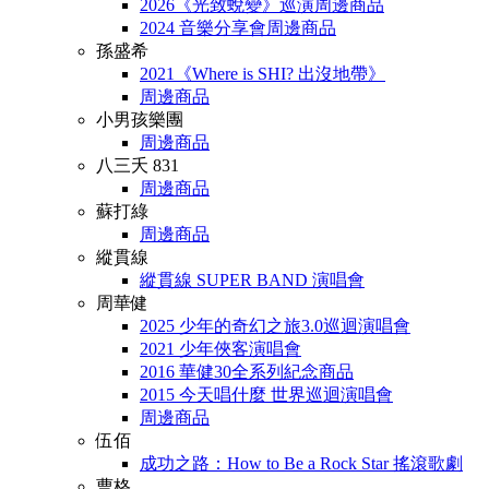
2026《光致蛻變》巡演周邊商品
2024 音樂分享會周邊商品
孫盛希
2021《Where is SHI? 出沒地帶》
周邊商品
小男孩樂團
周邊商品
八三夭 831
周邊商品
蘇打綠
周邊商品
縱貫線
縱貫線 SUPER BAND 演唱會
周華健
2025 少年的奇幻之旅3.0巡迴演唱會
2021 少年俠客演唱會
2016 華健30全系列紀念商品
2015 今天唱什麼 世界巡迴演唱會
周邊商品
伍佰
成功之路：How to Be a Rock Star 搖滾歌劇
曹格