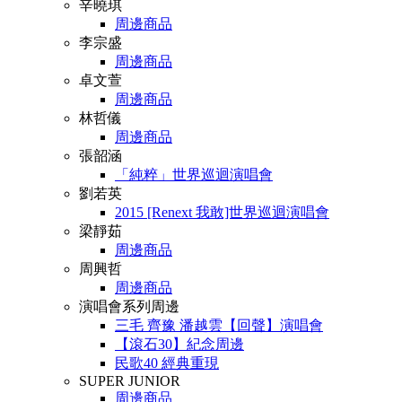
辛曉琪
周邊商品
李宗盛
周邊商品
卓文萱
周邊商品
林哲儀
周邊商品
張韶涵
「純粹」世界巡迴演唱會
劉若英
2015 [Renext 我敢]世界巡迴演唱會
梁靜茹
周邊商品
周興哲
周邊商品
演唱會系列周邊
三毛 齊豫 潘越雲【回聲】演唱會
【滾石30】紀念周邊
民歌40 經典重現
SUPER JUNIOR
周邊商品