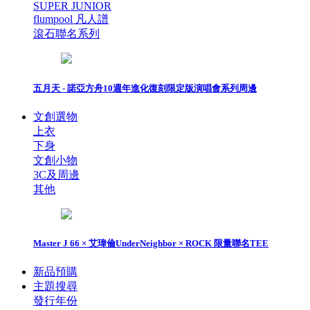
SUPER JUNIOR
flumpool 凡人譜
滾石聯名系列
五月天 - 諾亞方舟10週年進化復刻限定版演唱會系列周邊
文創選物
上衣
下身
文創小物
3C及周邊
其他
Master J 66 × 艾瑋倫UnderNeighbor × ROCK 限量聯名TEE
新品預購
主題搜尋
發行年份