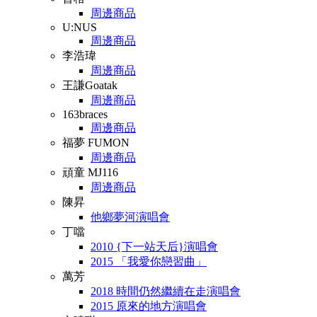
周邊商品
U:NUS
周邊商品
李浩瑋
周邊商品
王謙Goatak
周邊商品
163braces
周邊商品
福夢 FUMON
周邊商品
頑童 MJ116
周邊商品
陳昇
他鄉夢河演唱會
丁噹
2010 {下一站天后}演唱會
2015 「我愛你戀習曲」
萬芳
2018 時間仍然繼續在走演唱會
2015 原來的地方演唱會