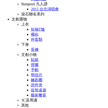
flumpool 凡人譜
2015 台北演唱會
滾石聯名系列
文創選物
上衣
短袖T恤
襯衫
外套類
下身
長褲
文創小物
貼紙
拼圖
手帕
明信片
鑰匙圈
證件夾
益智桌遊
藝術餐瓷
3C及周邊
其他