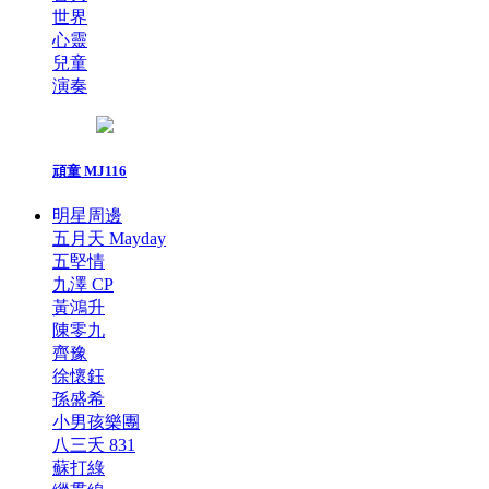
世界
心靈
兒童
演奏
頑童 MJ116
明星周邊
五月天 Mayday
五堅情
九澤 CP
黃鴻升
陳零九
齊豫
徐懷鈺
孫盛希
小男孩樂團
八三夭 831
蘇打綠