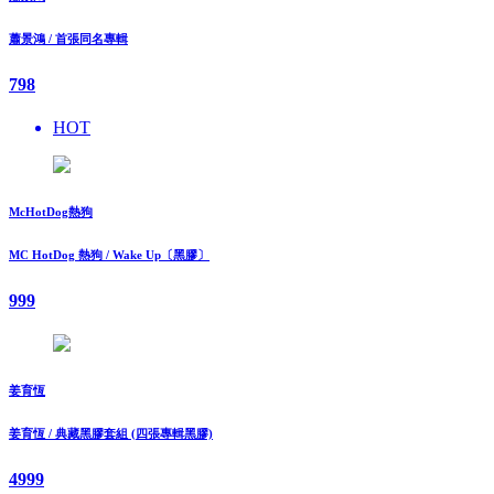
蕭景鴻 / 首張同名專輯
798
HOT
McHotDog熱狗
MC HotDog 熱狗 / Wake Up〔黑膠〕
999
姜育恆
姜育恆 / 典藏黑膠套組 (四張專輯黑膠)
4999