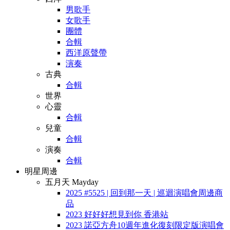
男歌手
女歌手
團體
合輯
西洋原聲帶
演奏
古典
合輯
世界
心靈
合輯
兒童
合輯
演奏
合輯
明星周邊
五月天 Mayday
2025 #5525 | 回到那一天 | 巡迴演唱會周邊商
品
2023 好好好想見到你 香港站
2023 諾亞方舟10週年進化復刻限定版演唱會