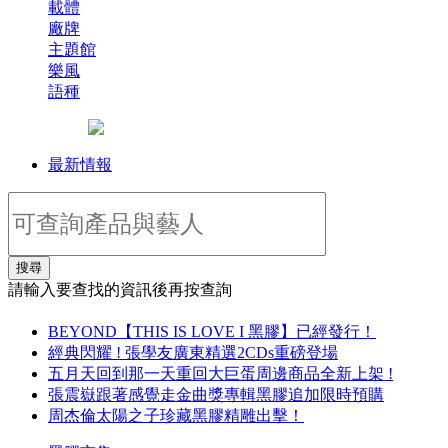
載體
廠牌
主題館
樂風
語種
最新情報
搜尋
請輸入要查找的資訊後再按查詢
BEYOND【THIS IS LOVE I 黑膠】已經發行！
經典閃耀 ! 張學友廣東精選2CDs重磅登場
五月天回到那一天重回大巨蛋周邊商品全新上架 !
張震嶽跟著感覺走金曲獎專輯黑膠追加限時預購
周杰倫太陽之子珍藏黑膠精雕出擊！