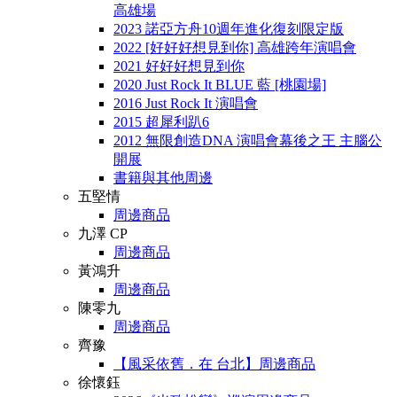
高雄場
2023 諾亞方舟10週年進化復刻限定版
2022 [好好好想見到你] 高雄跨年演唱會
2021 好好好想見到你
2020 Just Rock It BLUE 藍 [桃園場]
2016 Just Rock It 演唱會
2015 超犀利趴6
2012 無限創造DNA 演唱會幕後之王 主腦公
開展
書籍與其他周邊
五堅情
周邊商品
九澤 CP
周邊商品
黃鴻升
周邊商品
陳零九
周邊商品
齊豫
【風采依舊．在 台北】周邊商品
徐懷鈺