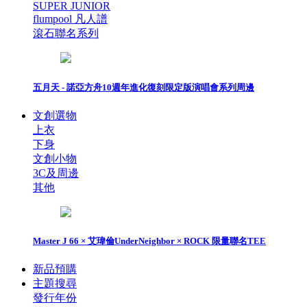
SUPER JUNIOR
flumpool 凡人譜
滾石聯名系列
五月天 - 諾亞方舟10週年進化復刻限定版演唱會系列周邊
文創選物
上衣
下身
文創小物
3C及周邊
其他
Master J 66 × 艾瑋倫UnderNeighbor × ROCK 限量聯名TEE
新品預購
主題搜尋
發行年份