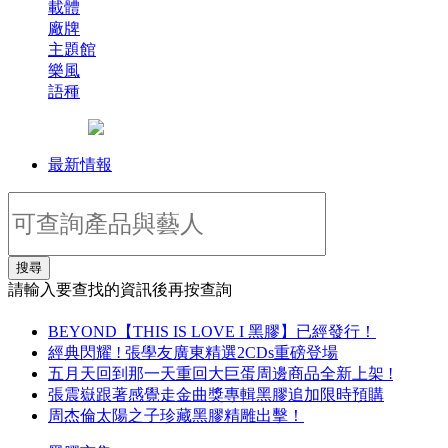
載體
廠牌
主題館
樂風
語種
最新情報
搜尋
請輸入要查找的資訊後再按查詢
BEYOND【THIS IS LOVE I 黑膠】已經發行！
經典閃耀 ! 張學友廣東精選2CDs重磅登場
五月天回到那一天重回大巨蛋周邊商品全新上架 !
張震嶽跟著感覺走金曲獎專輯黑膠追加限時預購
周杰倫太陽之子珍藏黑膠精雕出擊！