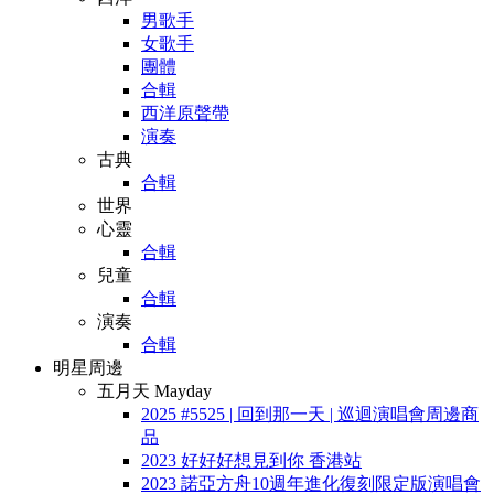
男歌手
女歌手
團體
合輯
西洋原聲帶
演奏
古典
合輯
世界
心靈
合輯
兒童
合輯
演奏
合輯
明星周邊
五月天 Mayday
2025 #5525 | 回到那一天 | 巡迴演唱會周邊商
品
2023 好好好想見到你 香港站
2023 諾亞方舟10週年進化復刻限定版演唱會