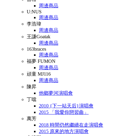
周邊商品
U:NUS
周邊商品
李浩瑋
周邊商品
王謙Goatak
周邊商品
163braces
周邊商品
福夢 FUMON
周邊商品
頑童 MJ116
周邊商品
陳昇
他鄉夢河演唱會
丁噹
2010 {下一站天后}演唱會
2015 「我愛你戀習曲」
萬芳
2018 時間仍然繼續在走演唱會
2015 原來的地方演唱會