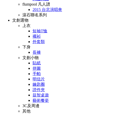
flumpool 凡人譜
2015 台北演唱會
滾石聯名系列
文創選物
上衣
短袖T恤
襯衫
外套類
下身
長褲
文創小物
貼紙
拼圖
手帕
明信片
鑰匙圈
證件夾
益智桌遊
藝術餐瓷
3C及周邊
其他