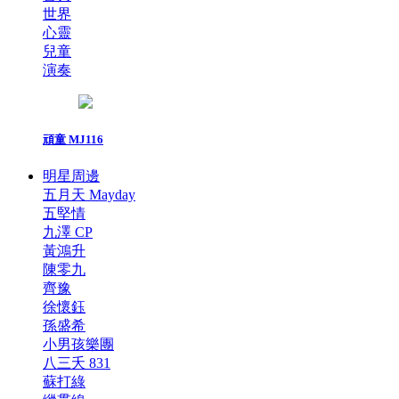
世界
心靈
兒童
演奏
頑童 MJ116
明星周邊
五月天 Mayday
五堅情
九澤 CP
黃鴻升
陳零九
齊豫
徐懷鈺
孫盛希
小男孩樂團
八三夭 831
蘇打綠