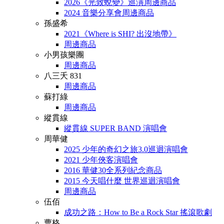
2026《光致蛻變》巡演周邊商品
2024 音樂分享會周邊商品
孫盛希
2021《Where is SHI? 出沒地帶》
周邊商品
小男孩樂團
周邊商品
八三夭 831
周邊商品
蘇打綠
周邊商品
縱貫線
縱貫線 SUPER BAND 演唱會
周華健
2025 少年的奇幻之旅3.0巡迴演唱會
2021 少年俠客演唱會
2016 華健30全系列紀念商品
2015 今天唱什麼 世界巡迴演唱會
周邊商品
伍佰
成功之路：How to Be a Rock Star 搖滾歌劇
曹格