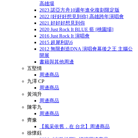
高雄場
2023 諾亞方舟10週年進化復刻限定版
2022 [好好好想見到你] 高雄跨年演唱會
2021 好好好想見到你
2020 Just Rock It BLUE 藍 [桃園場]
2016 Just Rock It 演唱會
2015 超犀利趴6
2012 無限創造DNA 演唱會幕後之王 主腦公
開展
書籍與其他周邊
五堅情
周邊商品
九澤 CP
周邊商品
黃鴻升
周邊商品
陳零九
周邊商品
齊豫
【風采依舊．在 台北】周邊商品
徐懷鈺