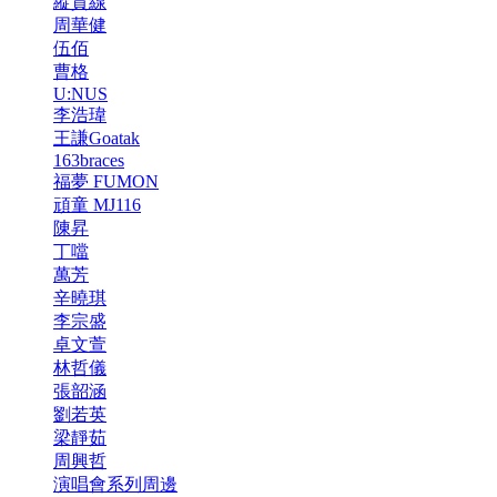
縱貫線
周華健
伍佰
曹格
U:NUS
李浩瑋
王謙Goatak
163braces
福夢 FUMON
頑童 MJ116
陳昇
丁噹
萬芳
辛曉琪
李宗盛
卓文萱
林哲儀
張韶涵
劉若英
梁靜茹
周興哲
演唱會系列周邊