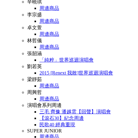
辛曉琪
周邊商品
李宗盛
周邊商品
卓文萱
周邊商品
林哲儀
周邊商品
張韶涵
「純粹」世界巡迴演唱會
劉若英
2015 [Renext 我敢]世界巡迴演唱會
梁靜茹
周邊商品
周興哲
周邊商品
演唱會系列周邊
三毛 齊豫 潘越雲【回聲】演唱會
【滾石30】紀念周邊
民歌40 經典重現
SUPER JUNIOR
周邊商品