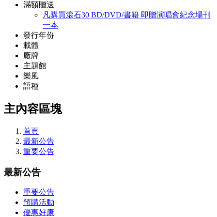
滿額贈送
凡購買滾石30 BD/DVD/書籍 即贈演唱會紀念場刊
一本
發行年份
載體
廠牌
主題館
樂風
語種
主內容區塊
首頁
最新公告
重要公告
最新公告
重要公告
預購活動
優惠好康