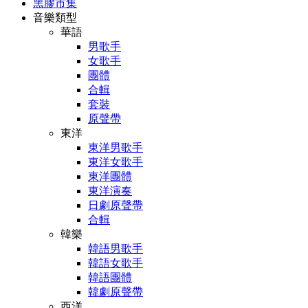
黑膠市集
音樂類型
華語
男歌手
女歌手
團體
合輯
套裝
原聲帶
東洋
東洋男歌手
東洋女歌手
東洋團體
東洋演奏
日劇原聲帶
合輯
韓樂
韓語男歌手
韓語女歌手
韓語團體
韓劇原聲帶
西洋