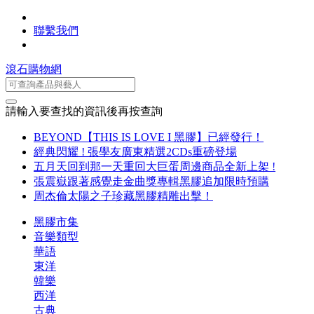
聯繫我們
滾石購物網
請輸入要查找的資訊後再按查詢
BEYOND【THIS IS LOVE I 黑膠】已經發行！
經典閃耀 ! 張學友廣東精選2CDs重磅登場
五月天回到那一天重回大巨蛋周邊商品全新上架 !
張震嶽跟著感覺走金曲獎專輯黑膠追加限時預購
周杰倫太陽之子珍藏黑膠精雕出擊！
黑膠市集
音樂類型
華語
東洋
韓樂
西洋
古典