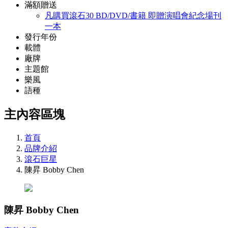
滿額贈送
凡購買滾石30 BD/DVD/書籍 即贈演唱會紀念場刊
一本
發行年份
載體
廠牌
主題館
樂風
語種
主內容區塊
首頁
品牌介紹
滾石巨星
陳昇 Bobby Chen
陳昇 Bobby Chen