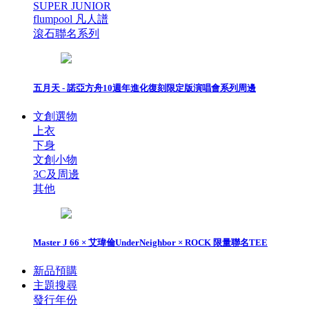
SUPER JUNIOR
flumpool 凡人譜
滾石聯名系列
五月天 - 諾亞方舟10週年進化復刻限定版演唱會系列周邊
文創選物
上衣
下身
文創小物
3C及周邊
其他
Master J 66 × 艾瑋倫UnderNeighbor × ROCK 限量聯名TEE
新品預購
主題搜尋
發行年份