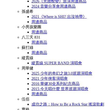
2026《光致蛻變》巡演周邊商品
2024 音樂分享會周邊商品
孫盛希
2021《Where is SHI? 出沒地帶》
周邊商品
小男孩樂團
周邊商品
八三夭 831
周邊商品
蘇打綠
周邊商品
縱貫線
縱貫線 SUPER BAND 演唱會
周華健
2025 少年的奇幻之旅3.0巡迴演唱會
2021 少年俠客演唱會
2016 華健30全系列紀念商品
2015 今天唱什麼 世界巡迴演唱會
周邊商品
伍佰
成功之路：How to Be a Rock Star 搖滾歌劇
曹格