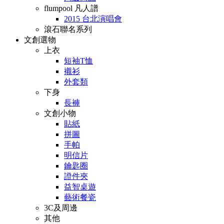
flumpool 凡人譜
2015 台北演唱會
滾石聯名系列
文創選物
上衣
短袖T恤
襯衫
外套類
下身
長褲
文創小物
貼紙
拼圖
手帕
明信片
鑰匙圈
證件夾
益智桌遊
藝術餐瓷
3C及周邊
其他