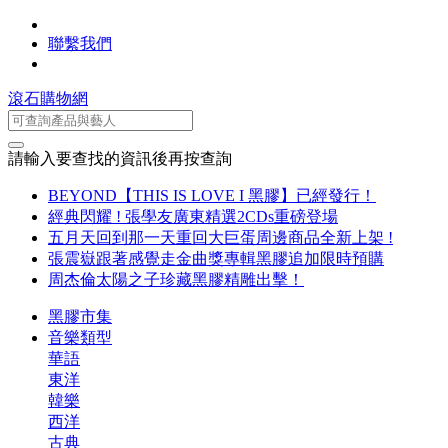
聯繫我們
滾石購物網
請輸入要查找的資訊後再按查詢
BEYOND【THIS IS LOVE I 黑膠】已經發行！
經典閃耀 ! 張學友廣東精選2CDs重磅登場
五月天回到那一天重回大巨蛋周邊商品全新上架 !
張震嶽跟著感覺走金曲獎專輯黑膠追加限時預購
周杰倫太陽之子珍藏黑膠精雕出擊！
黑膠市集
音樂類型
華語
東洋
韓樂
西洋
古典