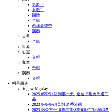
男歌手
女歌手
團體
合輯
西洋原聲帶
演奏
古典
合輯
世界
心靈
合輯
兒童
合輯
演奏
合輯
明星周邊
五月天 Mayday
2025 #5525 | 回到那一天 | 巡迴演唱會周邊商
品
2023 好好好想見到你 香港站
2023 諾亞方舟10週年進化復刻限定版演唱會