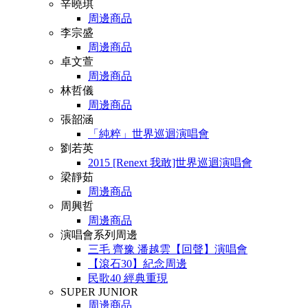
辛曉琪
周邊商品
李宗盛
周邊商品
卓文萱
周邊商品
林哲儀
周邊商品
張韶涵
「純粹」世界巡迴演唱會
劉若英
2015 [Renext 我敢]世界巡迴演唱會
梁靜茹
周邊商品
周興哲
周邊商品
演唱會系列周邊
三毛 齊豫 潘越雲【回聲】演唱會
【滾石30】紀念周邊
民歌40 經典重現
SUPER JUNIOR
周邊商品