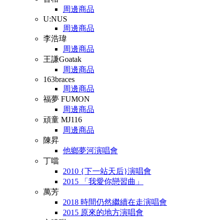
周邊商品
U:NUS
周邊商品
李浩瑋
周邊商品
王謙Goatak
周邊商品
163braces
周邊商品
福夢 FUMON
周邊商品
頑童 MJ116
周邊商品
陳昇
他鄉夢河演唱會
丁噹
2010 {下一站天后}演唱會
2015 「我愛你戀習曲」
萬芳
2018 時間仍然繼續在走演唱會
2015 原來的地方演唱會