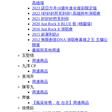
高雄場
2023 諾亞方舟10週年進化復刻限定版
2022 [好好好想見到你] 高雄跨年演唱會
2021 好好好想見到你
2020 Just Rock It BLUE 藍 [桃園場]
2016 Just Rock It 演唱會
2015 超犀利趴6
2012 無限創造DNA 演唱會幕後之王 主腦公
開展
書籍與其他周邊
五堅情
周邊商品
九澤 CP
周邊商品
黃鴻升
周邊商品
陳零九
周邊商品
齊豫
【風采依舊．在 台北】周邊商品
徐懷鈺