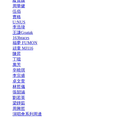
縱貫線
周華健
伍佰
曹格
U:NUS
李浩瑋
王謙Goatak
163braces
福夢 FUMON
頑童 MJ116
陳昇
丁噹
萬芳
辛曉琪
李宗盛
卓文萱
林哲儀
張韶涵
劉若英
梁靜茹
周興哲
演唱會系列周邊