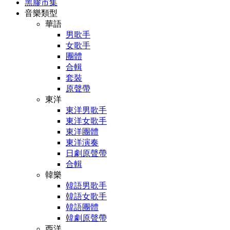
黑膠市集
音樂類型
華語
男歌手
女歌手
團體
合輯
套裝
原聲帶
東洋
東洋男歌手
東洋女歌手
東洋團體
東洋演奏
日劇原聲帶
合輯
韓樂
韓語男歌手
韓語女歌手
韓語團體
韓劇原聲帶
西洋