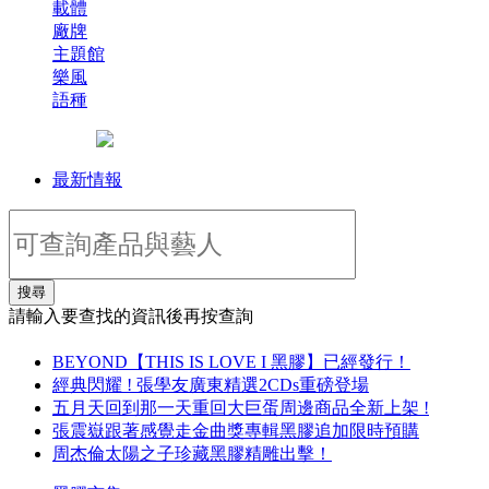
載體
廠牌
主題館
樂風
語種
最新情報
搜尋
請輸入要查找的資訊後再按查詢
BEYOND【THIS IS LOVE I 黑膠】已經發行！
經典閃耀 ! 張學友廣東精選2CDs重磅登場
五月天回到那一天重回大巨蛋周邊商品全新上架 !
張震嶽跟著感覺走金曲獎專輯黑膠追加限時預購
周杰倫太陽之子珍藏黑膠精雕出擊！