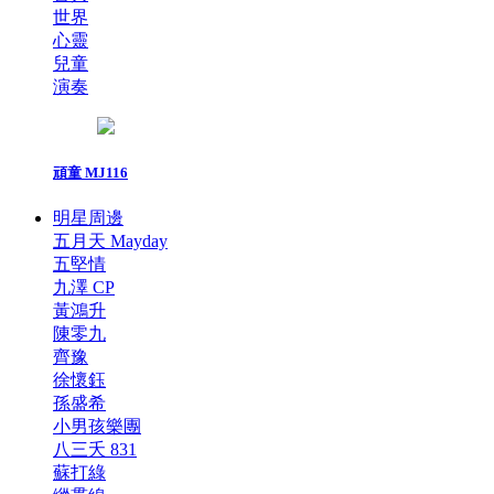
世界
心靈
兒童
演奏
頑童 MJ116
明星周邊
五月天 Mayday
五堅情
九澤 CP
黃鴻升
陳零九
齊豫
徐懷鈺
孫盛希
小男孩樂團
八三夭 831
蘇打綠