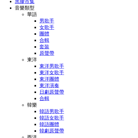
黑膠市集
音樂類型
華語
男歌手
女歌手
團體
合輯
套裝
原聲帶
東洋
東洋男歌手
東洋女歌手
東洋團體
東洋演奏
日劇原聲帶
合輯
韓樂
韓語男歌手
韓語女歌手
韓語團體
韓劇原聲帶
西洋