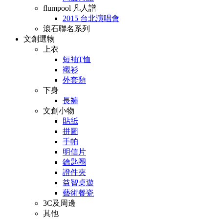
flumpool 凡人譜
2015 台北演唱會
滾石聯名系列
文創選物
上衣
短袖T恤
襯衫
外套類
下身
長褲
文創小物
貼紙
拼圖
手帕
明信片
鑰匙圈
證件夾
益智桌遊
藝術餐瓷
3C及周邊
其他