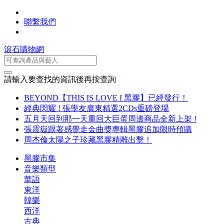
聯繫我們
滾石購物網
請輸入要查找的資訊後再按查詢
BEYOND【THIS IS LOVE I 黑膠】已經發行！
經典閃耀 ! 張學友廣東精選2CDs重磅登場
五月天回到那一天重回大巨蛋周邊商品全新上架 !
張震嶽跟著感覺走金曲獎專輯黑膠追加限時預購
周杰倫太陽之子珍藏黑膠精雕出擊！
黑膠市集
音樂類型
華語
東洋
韓樂
西洋
古典