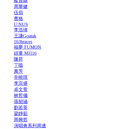
縱貫線
周華健
伍佰
曹格
U:NUS
李浩瑋
王謙Goatak
163braces
福夢 FUMON
頑童 MJ116
陳昇
丁噹
萬芳
辛曉琪
李宗盛
卓文萱
林哲儀
張韶涵
劉若英
梁靜茹
周興哲
演唱會系列周邊