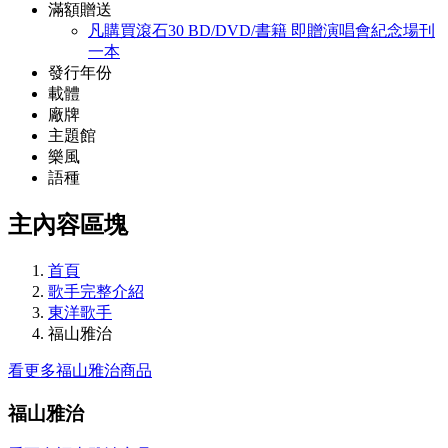
滿額贈送
凡購買滾石30 BD/DVD/書籍 即贈演唱會紀念場刊
一本
發行年份
載體
廠牌
主題館
樂風
語種
主內容區塊
首頁
歌手完整介紹
東洋歌手
福山雅治
看更多福山雅治商品
福山雅治