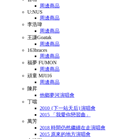
周邊商品
U:NUS
周邊商品
李浩瑋
周邊商品
王謙Goatak
周邊商品
163braces
周邊商品
福夢 FUMON
周邊商品
頑童 MJ116
周邊商品
陳昇
他鄉夢河演唱會
丁噹
2010 {下一站天后}演唱會
2015 「我愛你戀習曲」
萬芳
2018 時間仍然繼續在走演唱會
2015 原來的地方演唱會