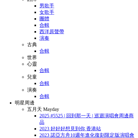
男歌手
女歌手
團體
合輯
西洋原聲帶
演奏
古典
合輯
世界
心靈
合輯
兒童
合輯
演奏
合輯
明星周邊
五月天 Mayday
2025 #5525 | 回到那一天 | 巡迴演唱會周邊商
品
2023 好好好想見到你 香港站
2023 諾亞方舟10週年進化復刻限定版演唱會