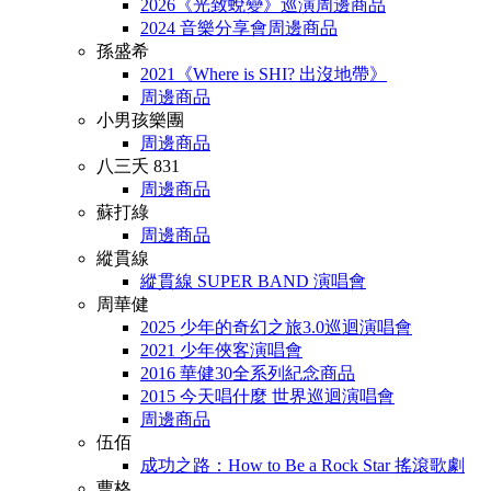
2026《光致蛻變》巡演周邊商品
2024 音樂分享會周邊商品
孫盛希
2021《Where is SHI? 出沒地帶》
周邊商品
小男孩樂團
周邊商品
八三夭 831
周邊商品
蘇打綠
周邊商品
縱貫線
縱貫線 SUPER BAND 演唱會
周華健
2025 少年的奇幻之旅3.0巡迴演唱會
2021 少年俠客演唱會
2016 華健30全系列紀念商品
2015 今天唱什麼 世界巡迴演唱會
周邊商品
伍佰
成功之路：How to Be a Rock Star 搖滾歌劇
曹格