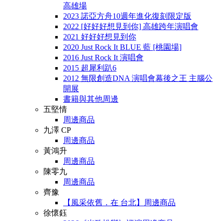
高雄場
2023 諾亞方舟10週年進化復刻限定版
2022 [好好好想見到你] 高雄跨年演唱會
2021 好好好想見到你
2020 Just Rock It BLUE 藍 [桃園場]
2016 Just Rock It 演唱會
2015 超犀利趴6
2012 無限創造DNA 演唱會幕後之王 主腦公
開展
書籍與其他周邊
五堅情
周邊商品
九澤 CP
周邊商品
黃鴻升
周邊商品
陳零九
周邊商品
齊豫
【風采依舊．在 台北】周邊商品
徐懷鈺