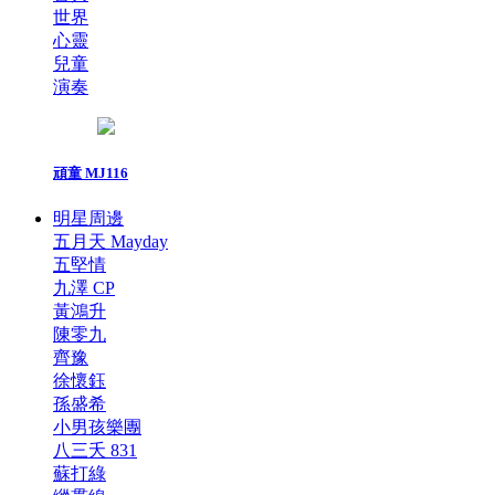
世界
心靈
兒童
演奏
頑童 MJ116
明星周邊
五月天 Mayday
五堅情
九澤 CP
黃鴻升
陳零九
齊豫
徐懷鈺
孫盛希
小男孩樂團
八三夭 831
蘇打綠