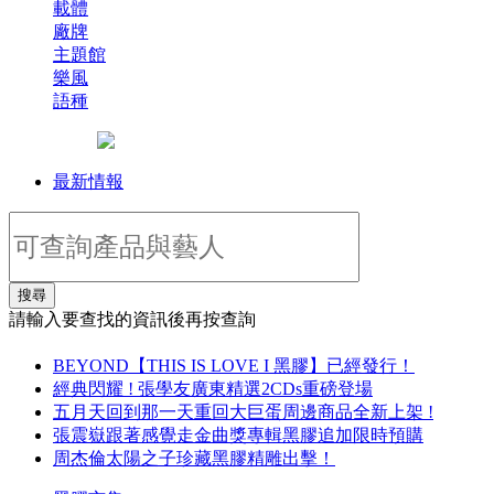
載體
廠牌
主題館
樂風
語種
最新情報
搜尋
請輸入要查找的資訊後再按查詢
BEYOND【THIS IS LOVE I 黑膠】已經發行！
經典閃耀 ! 張學友廣東精選2CDs重磅登場
五月天回到那一天重回大巨蛋周邊商品全新上架 !
張震嶽跟著感覺走金曲獎專輯黑膠追加限時預購
周杰倫太陽之子珍藏黑膠精雕出擊！