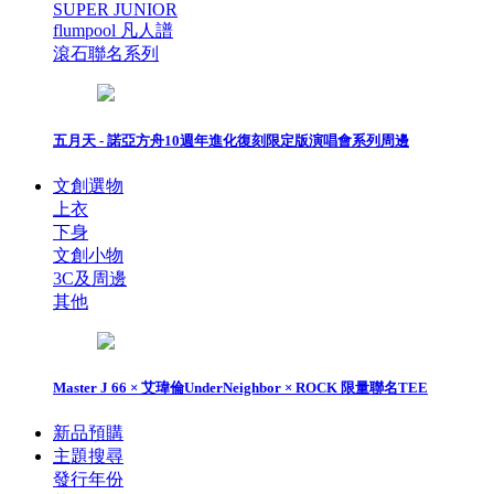
SUPER JUNIOR
flumpool 凡人譜
滾石聯名系列
五月天 - 諾亞方舟10週年進化復刻限定版演唱會系列周邊
文創選物
上衣
下身
文創小物
3C及周邊
其他
Master J 66 × 艾瑋倫UnderNeighbor × ROCK 限量聯名TEE
新品預購
主題搜尋
發行年份