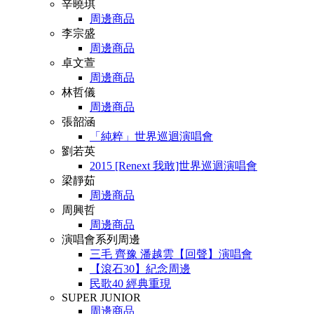
辛曉琪
周邊商品
李宗盛
周邊商品
卓文萱
周邊商品
林哲儀
周邊商品
張韶涵
「純粹」世界巡迴演唱會
劉若英
2015 [Renext 我敢]世界巡迴演唱會
梁靜茹
周邊商品
周興哲
周邊商品
演唱會系列周邊
三毛 齊豫 潘越雲【回聲】演唱會
【滾石30】紀念周邊
民歌40 經典重現
SUPER JUNIOR
周邊商品