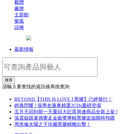
載體
廠牌
主題館
樂風
語種
最新情報
搜尋
請輸入要查找的資訊後再按查詢
BEYOND【THIS IS LOVE I 黑膠】已經發行！
經典閃耀 ! 張學友廣東精選2CDs重磅登場
五月天回到那一天重回大巨蛋周邊商品全新上架 !
張震嶽跟著感覺走金曲獎專輯黑膠追加限時預購
周杰倫太陽之子珍藏黑膠精雕出擊！