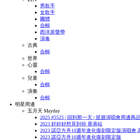
男歌手
女歌手
團體
合輯
西洋原聲帶
演奏
古典
合輯
世界
心靈
合輯
兒童
合輯
演奏
合輯
明星周邊
五月天 Mayday
2025 #5525 | 回到那一天 | 巡迴演唱會周邊商
2023 好好好想見到你 香港站
2023 諾亞方舟10週年進化復刻限定版演唱會 
2023 諾亞方舟10週年進化復刻限定版