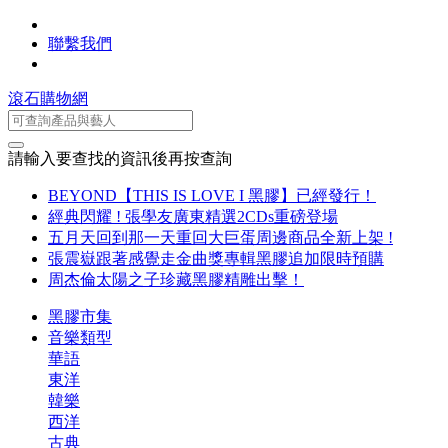
聯繫我們
滾石購物網
請輸入要查找的資訊後再按查詢
BEYOND【THIS IS LOVE I 黑膠】已經發行！
經典閃耀 ! 張學友廣東精選2CDs重磅登場
五月天回到那一天重回大巨蛋周邊商品全新上架 !
張震嶽跟著感覺走金曲獎專輯黑膠追加限時預購
周杰倫太陽之子珍藏黑膠精雕出擊！
黑膠市集
音樂類型
華語
東洋
韓樂
西洋
古典