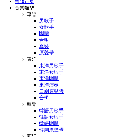
黑膠市集
音樂類型
華語
男歌手
女歌手
團體
合輯
套裝
原聲帶
東洋
東洋男歌手
東洋女歌手
東洋團體
東洋演奏
日劇原聲帶
合輯
韓樂
韓語男歌手
韓語女歌手
韓語團體
韓劇原聲帶
西洋