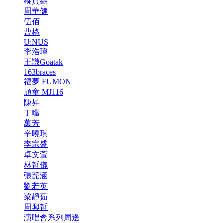
縱貫線
周華健
伍佰
曹格
U:NUS
李浩瑋
王謙Goatak
163braces
福夢 FUMON
頑童 MJ116
陳昇
丁噹
萬芳
辛曉琪
李宗盛
卓文萱
林哲儀
張韶涵
劉若英
梁靜茹
周興哲
演唱會系列周邊