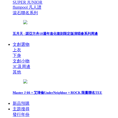
SUPER JUNIOR
flumpool 凡人譜
滾石聯名系列
五月天 - 諾亞方舟10週年進化復刻限定版演唱會系列周邊
文創選物
上衣
下身
文創小物
3C及周邊
其他
Master J 66 × 艾瑋倫UnderNeighbor × ROCK 限量聯名TEE
新品預購
主題搜尋
發行年份