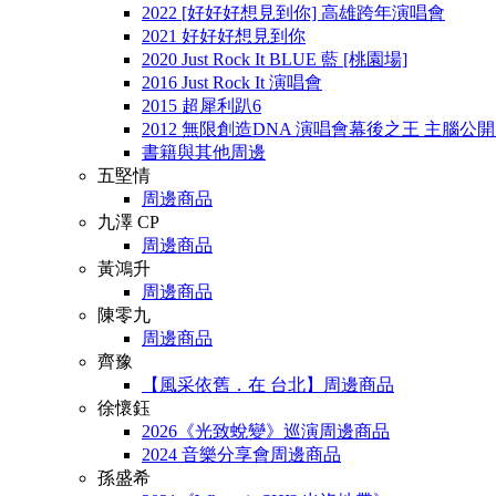
2022 [好好好想見到你] 高雄跨年演唱會
2021 好好好想見到你
2020 Just Rock It BLUE 藍 [桃園場]
2016 Just Rock It 演唱會
2015 超犀利趴6
2012 無限創造DNA 演唱會幕後之王 主腦公
書籍與其他周邊
五堅情
周邊商品
九澤 CP
周邊商品
黃鴻升
周邊商品
陳零九
周邊商品
齊豫
【風采依舊．在 台北】周邊商品
徐懷鈺
2026《光致蛻變》巡演周邊商品
2024 音樂分享會周邊商品
孫盛希