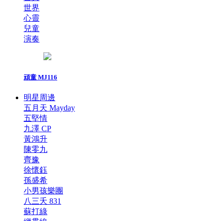
世界
心靈
兒童
演奏
頑童 MJ116
明星周邊
五月天 Mayday
五堅情
九澤 CP
黃鴻升
陳零九
齊豫
徐懷鈺
孫盛希
小男孩樂團
八三夭 831
蘇打綠