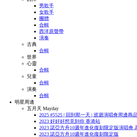
男歌手
女歌手
團體
合輯
西洋原聲帶
演奏
古典
合輯
世界
心靈
合輯
兒童
合輯
演奏
合輯
明星周邊
五月天 Mayday
2025 #5525 | 回到那一天 | 巡迴演唱會周邊商
2023 好好好想見到你 香港站
2023 諾亞方舟10週年進化復刻限定版演唱會 
2023 諾亞方舟10週年進化復刻限定版