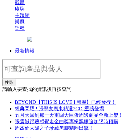
載體
廠牌
主題館
樂風
語種
最新情報
搜尋
請輸入要查找的資訊後再按查詢
BEYOND【THIS IS LOVE I 黑膠】已經發行！
經典閃耀 ! 張學友廣東精選2CDs重磅登場
五月天回到那一天重回大巨蛋周邊商品全新上架 !
張震嶽跟著感覺走金曲獎專輯黑膠追加限時預購
周杰倫太陽之子珍藏黑膠精雕出擊！