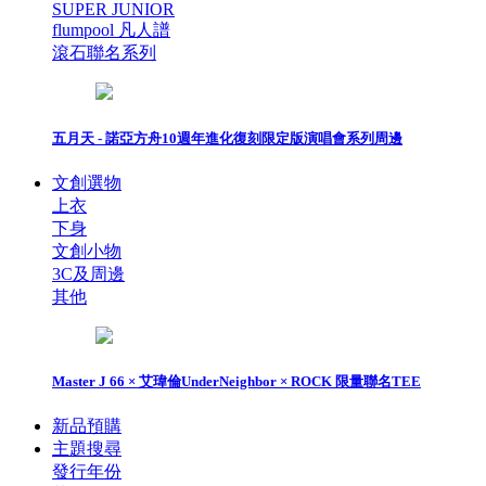
SUPER JUNIOR
flumpool 凡人譜
滾石聯名系列
五月天 - 諾亞方舟10週年進化復刻限定版演唱會系列周邊
文創選物
上衣
下身
文創小物
3C及周邊
其他
Master J 66 × 艾瑋倫UnderNeighbor × ROCK 限量聯名TEE
新品預購
主題搜尋
發行年份