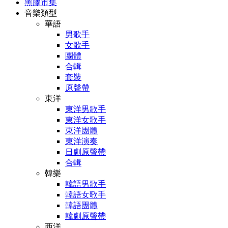
黑膠市集
音樂類型
華語
男歌手
女歌手
團體
合輯
套裝
原聲帶
東洋
東洋男歌手
東洋女歌手
東洋團體
東洋演奏
日劇原聲帶
合輯
韓樂
韓語男歌手
韓語女歌手
韓語團體
韓劇原聲帶
西洋