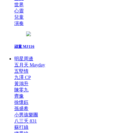
世界
心靈
兒童
演奏
頑童 MJ116
明星周邊
五月天 Mayday
五堅情
九澤 CP
黃鴻升
陳零九
齊豫
徐懷鈺
孫盛希
小男孩樂團
八三夭 831
蘇打綠