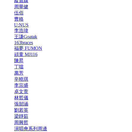
縱貫線
周華健
伍佰
曹格
U:NUS
李浩瑋
王謙Goatak
163braces
福夢 FUMON
頑童 MJ116
陳昇
丁噹
萬芳
辛曉琪
李宗盛
卓文萱
林哲儀
張韶涵
劉若英
梁靜茹
周興哲
演唱會系列周邊