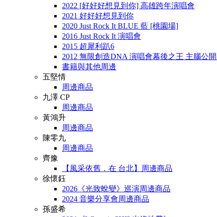
2022 [好好好想見到你] 高雄跨年演唱會
2021 好好好想見到你
2020 Just Rock It BLUE 藍 [桃園場]
2016 Just Rock It 演唱會
2015 超犀利趴6
2012 無限創造DNA 演唱會幕後之王 主腦公
書籍與其他周邊
五堅情
周邊商品
九澤 CP
周邊商品
黃鴻升
周邊商品
陳零九
周邊商品
齊豫
【風采依舊．在 台北】周邊商品
徐懷鈺
2026《光致蛻變》巡演周邊商品
2024 音樂分享會周邊商品
孫盛希