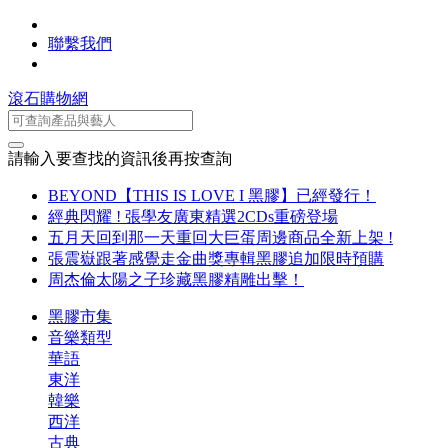
聯繫我們
滾石購物網
請輸入要查找的資訊後再按查詢
BEYOND【THIS IS LOVE I 黑膠】已經發行！
經典閃耀 ! 張學友廣東精選2CDs重磅登場
五月天回到那一天重回大巨蛋周邊商品全新上架 !
張震嶽跟著感覺走金曲獎專輯黑膠追加限時預購
周杰倫太陽之子珍藏黑膠精雕出擊！
黑膠市集
音樂類型
華語
東洋
韓樂
西洋
古典