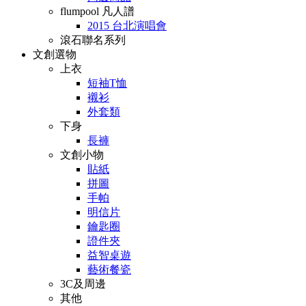
flumpool 凡人譜
2015 台北演唱會
滾石聯名系列
文創選物
上衣
短袖T恤
襯衫
外套類
下身
長褲
文創小物
貼紙
拼圖
手帕
明信片
鑰匙圈
證件夾
益智桌遊
藝術餐瓷
3C及周邊
其他