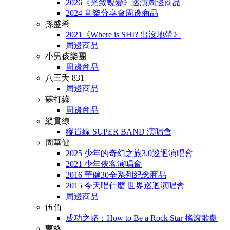
2026《光致蛻變》巡演周邊商品
2024 音樂分享會周邊商品
孫盛希
2021《Where is SHI? 出沒地帶》
周邊商品
小男孩樂團
周邊商品
八三夭 831
周邊商品
蘇打綠
周邊商品
縱貫線
縱貫線 SUPER BAND 演唱會
周華健
2025 少年的奇幻之旅3.0巡迴演唱會
2021 少年俠客演唱會
2016 華健30全系列紀念商品
2015 今天唱什麼 世界巡迴演唱會
周邊商品
伍佰
成功之路：How to Be a Rock Star 搖滾歌劇
曹格