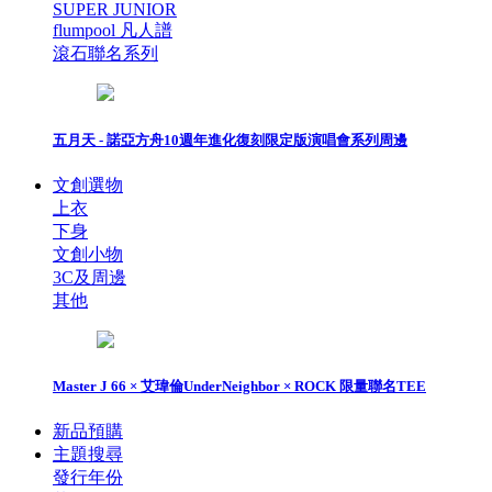
SUPER JUNIOR
flumpool 凡人譜
滾石聯名系列
五月天 - 諾亞方舟10週年進化復刻限定版演唱會系列周邊
文創選物
上衣
下身
文創小物
3C及周邊
其他
Master J 66 × 艾瑋倫UnderNeighbor × ROCK 限量聯名TEE
新品預購
主題搜尋
發行年份