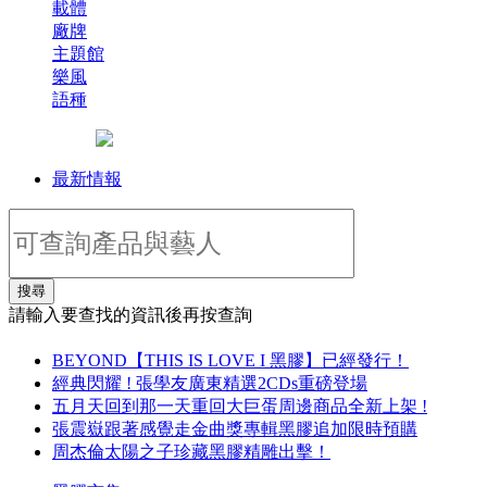
載體
廠牌
主題館
樂風
語種
最新情報
搜尋
請輸入要查找的資訊後再按查詢
BEYOND【THIS IS LOVE I 黑膠】已經發行！
經典閃耀 ! 張學友廣東精選2CDs重磅登場
五月天回到那一天重回大巨蛋周邊商品全新上架 !
張震嶽跟著感覺走金曲獎專輯黑膠追加限時預購
周杰倫太陽之子珍藏黑膠精雕出擊！