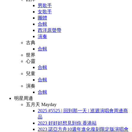
男歌手
女歌手
團體
合輯
西洋原聲帶
演奏
古典
合輯
世界
心靈
合輯
兒童
合輯
演奏
合輯
明星周邊
五月天 Mayday
2025 #5525 | 回到那一天 | 巡迴演唱會周邊商
品
2023 好好好想見到你 香港站
2023 諾亞方舟10週年進化復刻限定版演唱會