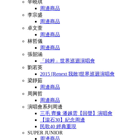
辛曉琪
周邊商品
李宗盛
周邊商品
卓文萱
周邊商品
林哲儀
周邊商品
張韶涵
「純粹」世界巡迴演唱會
劉若英
2015 [Renext 我敢]世界巡迴演唱會
梁靜茹
周邊商品
周興哲
周邊商品
演唱會系列周邊
三毛 齊豫 潘越雲【回聲】演唱會
【滾石30】紀念周邊
民歌40 經典重現
SUPER JUNIOR
周邊商品