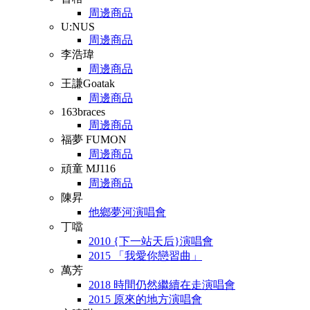
周邊商品
U:NUS
周邊商品
李浩瑋
周邊商品
王謙Goatak
周邊商品
163braces
周邊商品
福夢 FUMON
周邊商品
頑童 MJ116
周邊商品
陳昇
他鄉夢河演唱會
丁噹
2010 {下一站天后}演唱會
2015 「我愛你戀習曲」
萬芳
2018 時間仍然繼續在走演唱會
2015 原來的地方演唱會