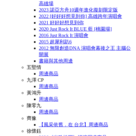
高雄場
2023 諾亞方舟10週年進化復刻限定版
2022 [好好好想見到你] 高雄跨年演唱會
2021 好好好想見到你
2020 Just Rock It BLUE 藍 [桃園場]
2016 Just Rock It 演唱會
2015 超犀利趴6
2012 無限創造DNA 演唱會幕後之王 主腦公
開展
書籍與其他周邊
五堅情
周邊商品
九澤 CP
周邊商品
黃鴻升
周邊商品
陳零九
周邊商品
齊豫
【風采依舊．在 台北】周邊商品
徐懷鈺