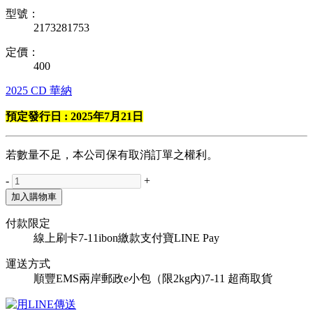
型號：
2173281753
定價：
400
2025
CD
華納
預定發行日 : 2025年7月21日
若數量不足，本公司保有取消訂單之權利。
-
+
加入購物車
付款限定
線上刷卡
7-11ibon繳款
支付寶
LINE Pay
運送方式
順豐
EMS
兩岸郵政e小包（限2kg內)
7-11 超商取貨