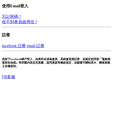
使用Email登入
忘記密碼 ?
收不到會員啟用信 ?
註冊
facebook 註冊
email 註冊
您按下facebook帳戶登入，如果尚未成為會員，系統會直接註冊，並認定您同意『蒐集個
資前告知函』等所載內容及其意義，茲同意該等條款規定，並願遵守網站現今、嗣後規範
之各種規則。
FB客服