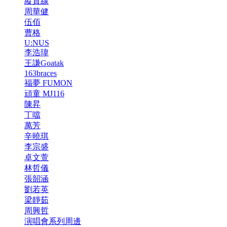
縱貫線
周華健
伍佰
曹格
U:NUS
李浩瑋
王謙Goatak
163braces
福夢 FUMON
頑童 MJ116
陳昇
丁噹
萬芳
辛曉琪
李宗盛
卓文萱
林哲儀
張韶涵
劉若英
梁靜茹
周興哲
演唱會系列周邊