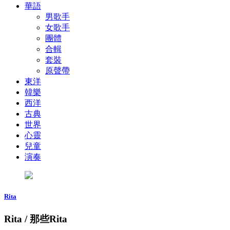
華語
男歌手
女歌手
團體
合輯
套裝
原聲帶
東洋
韓樂
西洋
古典
世界
心靈
兒童
演奏
Rita
Rita / 那些Rita