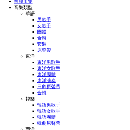
黑膠市集
音樂類型
華語
男歌手
女歌手
團體
合輯
套裝
原聲帶
東洋
東洋男歌手
東洋女歌手
東洋團體
東洋演奏
日劇原聲帶
合輯
韓樂
韓語男歌手
韓語女歌手
韓語團體
韓劇原聲帶
西洋