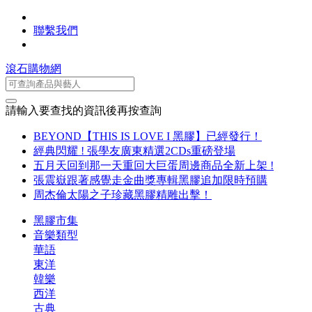
聯繫我們
滾石購物網
請輸入要查找的資訊後再按查詢
BEYOND【THIS IS LOVE I 黑膠】已經發行！
經典閃耀 ! 張學友廣東精選2CDs重磅登場
五月天回到那一天重回大巨蛋周邊商品全新上架 !
張震嶽跟著感覺走金曲獎專輯黑膠追加限時預購
周杰倫太陽之子珍藏黑膠精雕出擊！
黑膠市集
音樂類型
華語
東洋
韓樂
西洋
古典