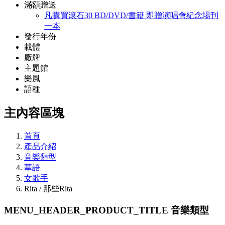
滿額贈送
凡購買滾石30 BD/DVD/書籍 即贈演唱會紀念場刊
一本
發行年份
載體
廠牌
主題館
樂風
語種
主內容區塊
首頁
產品介紹
音樂類型
華語
女歌手
Rita / 那些Rita
MENU_HEADER_PRODUCT_TITLE
音樂類型