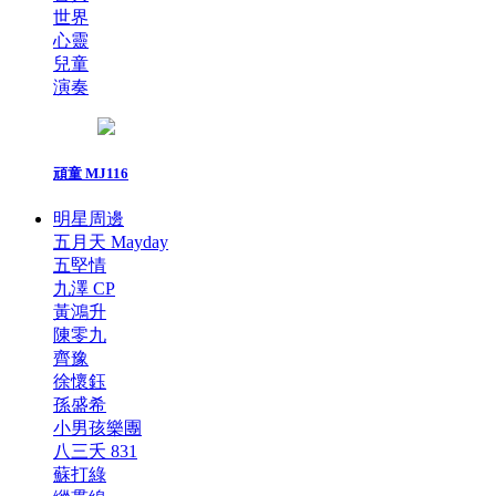
世界
心靈
兒童
演奏
頑童 MJ116
明星周邊
五月天 Mayday
五堅情
九澤 CP
黃鴻升
陳零九
齊豫
徐懷鈺
孫盛希
小男孩樂團
八三夭 831
蘇打綠