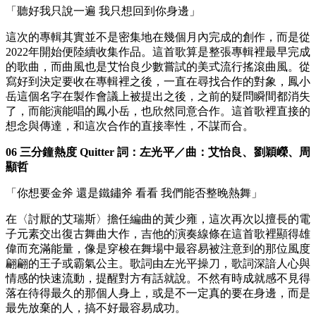
「聽好我只說一遍 我只想回到你身邊」
這次的專輯其實並不是密集地在幾個月內完成的創作，而是從
2022年開始便陸續收集作品。這首歌算是整張專輯裡最早完成
的歌曲，而曲風也是艾怡良少數嘗試的美式流行搖滾曲風。從
寫好到決定要收在專輯裡之後，一直在尋找合作的對象，鳳小
岳這個名字在製作會議上被提出之後，之前的疑問瞬間都消失
了，而能演能唱的鳳小岳，也欣然同意合作。這首歌裡直接的
想念與傳達，和這次合作的直接率性，不謀而合。
06 三分鐘熱度 Quitter 詞：左光平／曲：艾怡良、劉穎嶸、周
顯哲
「你想要金斧 還是鐵鏽斧 看看 我們能否整晚熱舞」
在〈討厭的艾瑞斯〉擔任編曲的黃少雍，這次再次以擅長的電
子元素交出復古舞曲大作，吉他的演奏線條在這首歌裡顯得雄
偉而充滿能量，像是穿梭在舞場中最容易被注意到的那位風度
翩翩的王子或霸氣公主。歌詞由左光平操刀，歌詞深諳人心與
情感的快速流動，提醒對方有話就說。不然有時成就感不見得
落在待得最久的那個人身上，或是不一定真的要在身邊，而是
最先放棄的人，搞不好最容易成功。