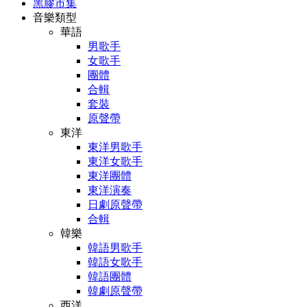
黑膠市集
音樂類型
華語
男歌手
女歌手
團體
合輯
套裝
原聲帶
東洋
東洋男歌手
東洋女歌手
東洋團體
東洋演奏
日劇原聲帶
合輯
韓樂
韓語男歌手
韓語女歌手
韓語團體
韓劇原聲帶
西洋