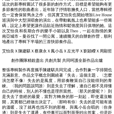
這次的新專輯嘗試了很多新的創作方式，目標是希望能夠有更
多節奏性的歌曲產出，近年除了抒情歌膾炙人口，當然專輯裡
也一定會保留雋永之作，但其實艾怡良也開始增加Live House
巡演與中大型演唱會的演出，在帶動氣氛上也希望能多一些籌
碼，設定上希望更讓作品貼近熱情和鬆弛度與日俱增的她。這
次艾怡良和長期合作的樂手小穎以及Theo，一起在熱情的東
南亞城市－曼谷找了一間公寓，連續幾天的自辦創作營，順利
地產出了專輯下半場的三首快節奏作品。
艾怡良Ｘ陳建騏Ｘ蔡康永Ｘ鳳小岳Ｘ左光平Ｘ劉穎嶸Ｘ周顯哲
創作團隊精銳盡出 共創共製 共同呵護全新作品出爐
整張專輯製作再度攜手陳建騏共同完成，合作對象一字排開也
充滿新意。作品文字概念則圍繞著「失去」這個主題，〈怎麼
演怎麼不像〉失去的是風度，用節奏鞭策自己沒能得到的青
睞。〈我的問題該問誰〉則是失去了理解，連自己都不見得懂
自己的時候，別人的不懂也是理所當然。〈那天的愛呢？〉則
是失去了曾經的最愛，當對方轉身的那一刻起，即使還沒離
開，其實都已經做出決定了。〈那時有你〉失去的是可能有過
的溫暖，沒了就再也找不到的那種。與鳳小岳合唱的〈你身
邊〉則是失去了溝通，有些事可以面對面爭吵出答案，但是距