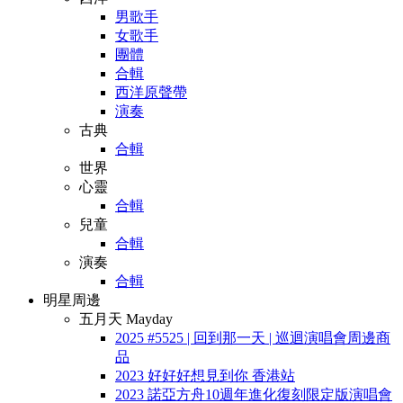
男歌手
女歌手
團體
合輯
西洋原聲帶
演奏
古典
合輯
世界
心靈
合輯
兒童
合輯
演奏
合輯
明星周邊
五月天 Mayday
2025 #5525 | 回到那一天 | 巡迴演唱會周邊商
品
2023 好好好想見到你 香港站
2023 諾亞方舟10週年進化復刻限定版演唱會