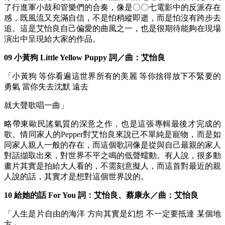
了行進軍小鼓和管樂們的合奏，像是〇〇七電影中的反派存在
感，既風流又充滿自信，不是怕稍縱即逝，而是怕沒有跨步去
追。這是艾怡良自己偏愛的曲風之一，也是很期待能夠在現場
演出中呈現給大家的作品。
09 小黃狗 Little Yellow Puppy 詞／曲：艾怡良
「小黃狗 等你看遍這世界所有的美麗 等你捨得放下不緊要的
勇氣 當你失去沈默 遠去
就大聲歌唱一曲」
略帶東歐民謠氣質的深意之作，也是這張專輯最後才完成的
歌。情同家人的Pepper對艾怡良來說已不單純是寵物，而是如
同家人親人一般的存在，而這個歌詞像是從與自己最親的家人
對話擷取出來，對世界不平之鳴的低聲蠕動。有人說，很多動
畫片其實是拍給大人看的，不需刻意擬人，而這首對最近的親
人說的話，其實才是想對這個世界說的。
10 給她的話 For You 詞：艾怡良、蔡康永／曲：艾怡良
「人生是片自由的海洋 方向其實是幻想 不一定要抵達 某個地
方」