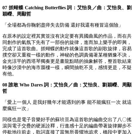
07 抓蝴蝶 Catching Butterflies 詞：艾怡良／曲：艾怡良、劉
穎嶸、周顯哲
「全場都為你鞠躬盡瘁失去防備 還好我還有種冒這個險」
在原本的設定裡其實並沒有決定要有異國曲風的作品，而在共
同創作的氣氛下先有了一部份的旋律，進而加上樂手的即興，
完成了這首歌曲。抓蝴蝶的動作就像這首歌的副歌旋律，容易
撲空卻又重複一樣的動作，神秘的色調責備著某種猶豫不決，
金光涼平的西塔琴獨奏更是畫龍點睛的抽象解答，整首歌結束
時像沙漠中的海市蜃樓一樣，瞬間抽乾不見，感情更是，不疑
有他。
08 誰敢 Who Dares 詞：艾怡良／曲：艾怡良、劉穎嶸、周顯
哲
「愛上一個人 是我好幾年才能遇到的事 能不能瘋狂一次 就這
麼瘋狂一次」
同樣也是電子音樂好手的蘇玠亘為這首歌的編曲交出了八〇搖
滾與電子交疊的硬派詮釋，行進感十足的編曲帶著旋律腳步不
停歇地往前走，歌詞直接了當無所畏懼地追求，橋段中更加入