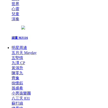
世界
心靈
兒童
演奏
頑童 MJ116
明星周邊
五月天 Mayday
五堅情
九澤 CP
黃鴻升
陳零九
齊豫
徐懷鈺
孫盛希
小男孩樂團
八三夭 831
蘇打綠