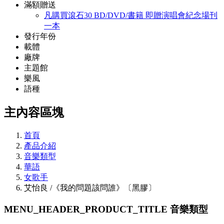
滿額贈送
凡購買滾石30 BD/DVD/書籍 即贈演唱會紀念場刊
一本
發行年份
載體
廠牌
主題館
樂風
語種
主內容區塊
首頁
產品介紹
音樂類型
華語
女歌手
艾怡良 /《我的問題該問誰》〔黑膠〕
MENU_HEADER_PRODUCT_TITLE
音樂類型