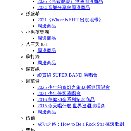
2026《光致蛻變》巡演周邊商品
2024 音樂分享會周邊商品
孫盛希
2021《Where is SHI? 出沒地帶》
周邊商品
小男孩樂團
周邊商品
八三夭 831
周邊商品
蘇打綠
周邊商品
縱貫線
縱貫線 SUPER BAND 演唱會
周華健
2025 少年的奇幻之旅3.0巡迴演唱會
2021 少年俠客演唱會
2016 華健30全系列紀念商品
2015 今天唱什麼 世界巡迴演唱會
周邊商品
伍佰
成功之路：How to Be a Rock Star 搖滾歌劇
曹格