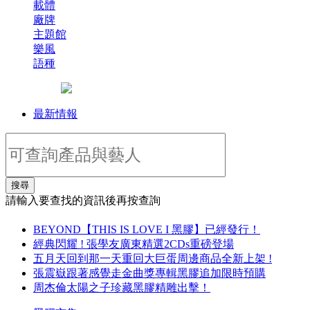
載體
廠牌
主題館
樂風
語種
最新情報
搜尋
請輸入要查找的資訊後再按查詢
BEYOND【THIS IS LOVE I 黑膠】已經發行！
經典閃耀 ! 張學友廣東精選2CDs重磅登場
五月天回到那一天重回大巨蛋周邊商品全新上架 !
張震嶽跟著感覺走金曲獎專輯黑膠追加限時預購
周杰倫太陽之子珍藏黑膠精雕出擊！