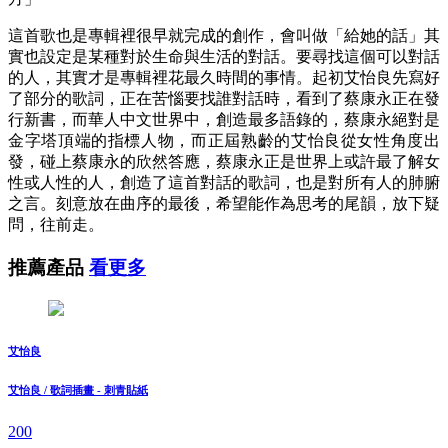
這首歌也是專輯裡很早就完成的創作，會叫做「給她的話」其
實也設定是某種對於生命與生活的對話。要尋找這個可以對話
的人，其實才是專輯裡花最久時間的事情。起初艾怡良先寫好
了部分的歌詞，正在苦惱要找誰對話時，看到了蔡康永正在發
行新書，而華人中文世界中，創造最多語錄的，蔡康永絕對是
金字塔頂端的指標人物，而正屆熟齡的艾怡良從女性角度出
發，碰上蔡康永的欣然答應，蔡康永正是世界上或許最了解女
性或人性的人，創造了這首對話的歌詞，也是對所有人的肺腑
之言。刻意放在曲序的最後，希望能作為思考的尾韻，放下疑
問，往前走。
推薦產品
看更多
艾怡良
艾怡良 / 歌詞插畫 - 刺青貼紙
200