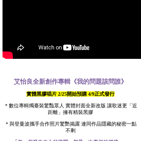
艾怡良全新創作專輯《我的問題該問誰》
實體黑膠唱片 2/25開始預購 4/9正式發行
＊數位專輯燭臺裝驚豔眾人 實體封面全新改版 讓歌迷更「近
距離」擁有精裝黑膠
＊與登曼波攜手合作照片驚艷揭露 連同作品隱藏的秘密一點
不剩