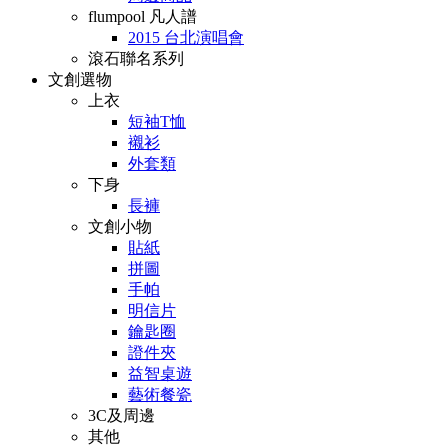
flumpool 凡人譜
2015 台北演唱會
滾石聯名系列
文創選物
上衣
短袖T恤
襯衫
外套類
下身
長褲
文創小物
貼紙
拼圖
手帕
明信片
鑰匙圈
證件夾
益智桌遊
藝術餐瓷
3C及周邊
其他