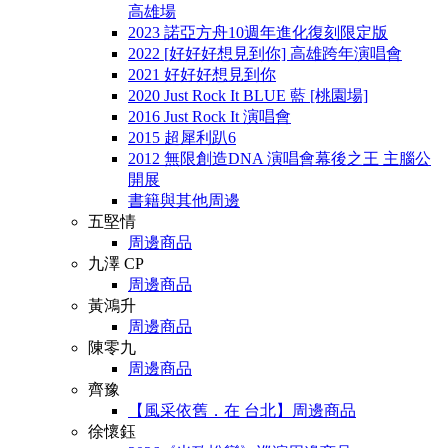
高雄場
2023 諾亞方舟10週年進化復刻限定版
2022 [好好好想見到你] 高雄跨年演唱會
2021 好好好想見到你
2020 Just Rock It BLUE 藍 [桃園場]
2016 Just Rock It 演唱會
2015 超犀利趴6
2012 無限創造DNA 演唱會幕後之王 主腦公
開展
書籍與其他周邊
五堅情
周邊商品
九澤 CP
周邊商品
黃鴻升
周邊商品
陳零九
周邊商品
齊豫
【風采依舊．在 台北】周邊商品
徐懷鈺