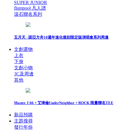
SUPER JUNIOR
flumpool 凡人譜
滾石聯名系列
五月天 - 諾亞方舟10週年進化復刻限定版演唱會系列周邊
文創選物
上衣
下身
文創小物
3C及周邊
其他
Master J 66 × 艾瑋倫UnderNeighbor × ROCK 限量聯名TEE
新品預購
主題搜尋
發行年份