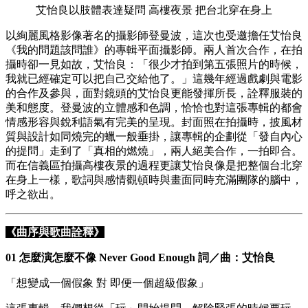
艾怡良以肢體表達疑問 高樓夜景 把台北穿在身上
以絢麗風格影像著名的攝影師登曼波，這次也受邀擔任艾怡良
《我的問題該問誰》的專輯平面攝影師。兩人首次合作，在拍
攝時卻一見如故，艾怡良：「很少才拍到第五張照片的時候，
我就已經確定可以把自己交給他了。」這幾年經過戲劇與電影
的合作及參與，面對鏡頭的艾怡良更能發揮所長，詮釋服裝的
美和態度。登曼波的立體感和色調，恰恰也對這張專輯的都會
情感形容與銳利語氣有完美的呈現。封面照在拍攝時，披風材
質與設計如同燒完的蠟一般垂掛，讓專輯的企劃從「發自內心
的提問」走到了「真相的燃燒」，兩人絕美合作，一拍即合。
而在信義區拍攝高樓夜景的過程更讓艾怡良像是把整個台北穿
在身上一樣，歌詞與感情觀頓時與畫面同時充滿團隊的腦中，
呼之欲出。
《曲序與歌曲詮釋》
01 怎麼演怎麼不像 Never Good Enough 詞／曲：艾怡良
「想變成一個假象 對 即便一個超級假象」