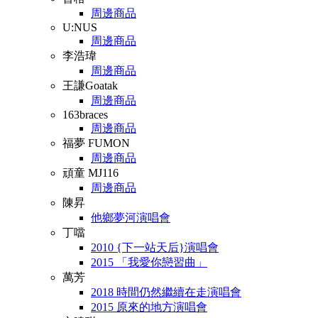
周邊商品
U:NUS
周邊商品
李浩瑋
周邊商品
王謙Goatak
周邊商品
163braces
周邊商品
福夢 FUMON
周邊商品
頑童 MJ116
周邊商品
陳昇
他鄉夢河演唱會
丁噹
2010 {下一站天后}演唱會
2015 「我愛你戀習曲」
萬芳
2018 時間仍然繼續在走演唱會
2015 原來的地方演唱會