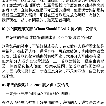
這張專輯，我們想從「玩」開始提問。解除緊張的時候要玩，
為了創造新的生活而玩，甚至需要扮演什麼角色才能得到快樂
的玩！玩一直聽起來像是不守正道的邏輯，但是玩音樂卻是某
種程度上至高的稱讚，那就在這首歌裡先放心玩吧！有緣的，
我們玩在一起，有問題的，聽完這首再問。
02 我的問題該問誰 Whom Should I Ask ? 詞／曲：艾怡良
「在怎樣的光線 才能覺得曖昧 但又不至於 曖昧的謙虛」
迷戀如果能發生，不論短暫或長久，在寫歌的人眼裡看來都是
幸福的。都市裡人多，選擇也多，可恣意縱酒，也能突然獨飲
失落。這首歌的都會感傷與稍縱即逝，大部分人可能都有過，
但大部分人或許也沒承認過，上一首歌對於第一眼產生的感
受，無論是真相或假象，答案或提問，這首歌都能回答得出
來，因為我想要什麼，才這麼幾分鐘，不只你不懂，自己其實
也不懂。
03 那天的愛呢？ Silence 詞／曲：艾怡良
「一定是很完美的吧 你的前瞻 她的親睞」
有些人值得在心裡留下好幾個故事，這樣的人，通常是曾經最