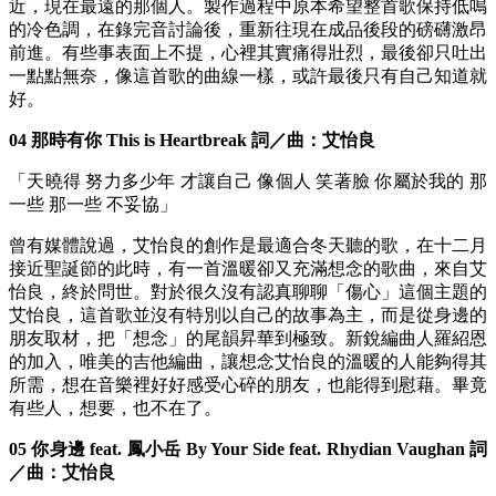
近，現在最遠的那個人。製作過程中原本希望整首歌保持低鳴
的冷色調，在錄完音討論後，重新往現在成品後段的磅礴激昂
前進。有些事表面上不提，心裡其實痛得壯烈，最後卻只吐出
一點點無奈，像這首歌的曲線一樣，或許最後只有自己知道就
好。
04 那時有你 This is Heartbreak 詞／曲：艾怡良
「天曉得 努力多少年 才讓自己 像個人 笑著臉 你屬於我的 那
一些 那一些 不妥協」
曾有媒體說過，艾怡良的創作是最適合冬天聽的歌，在十二月
接近聖誕節的此時，有一首溫暖卻又充滿想念的歌曲，來自艾
怡良，終於問世。對於很久沒有認真聊聊「傷心」這個主題的
艾怡良，這首歌並沒有特別以自己的故事為主，而是從身邊的
朋友取材，把「想念」的尾韻昇華到極致。新銳編曲人羅紹恩
的加入，唯美的吉他編曲，讓想念艾怡良的溫暖的人能夠得其
所需，想在音樂裡好好感受心碎的朋友，也能得到慰藉。畢竟
有些人，想要，也不在了。
05 你身邊 feat. 鳳小岳 By Your Side feat. Rhydian Vaughan 詞
／曲：艾怡良