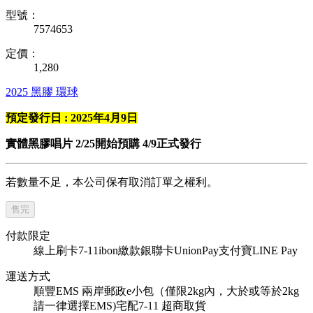
型號：
7574653
定價：
1,280
2025
黑膠
環球
預定發行日 : 2025年4月9日
實體黑膠唱片 2/25開始預購 4/9正式發行
若數量不足，本公司保有取消訂單之權利。
售完
付款限定
線上刷卡
7-11ibon繳款
銀聯卡UnionPay
支付寶
LINE Pay
運送方式
順豐
EMS
兩岸郵政e小包（僅限2kg內，大於或等於2kg
請一律選擇EMS)
宅配
7-11 超商取貨