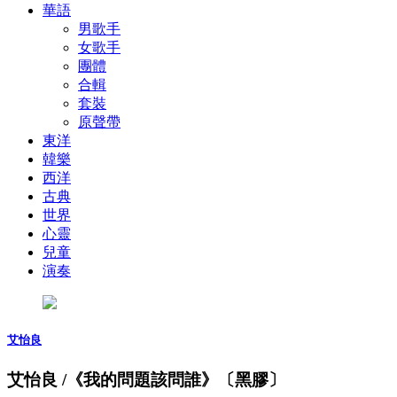
華語
男歌手
女歌手
團體
合輯
套裝
原聲帶
東洋
韓樂
西洋
古典
世界
心靈
兒童
演奏
艾怡良
艾怡良 /《我的問題該問誰》〔黑膠〕