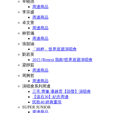
辛曉琪
周邊商品
李宗盛
周邊商品
卓文萱
周邊商品
林哲儀
周邊商品
張韶涵
「純粹」世界巡迴演唱會
劉若英
2015 [Renext 我敢]世界巡迴演唱會
梁靜茹
周邊商品
周興哲
周邊商品
演唱會系列周邊
三毛 齊豫 潘越雲【回聲】演唱會
【滾石30】紀念周邊
民歌40 經典重現
SUPER JUNIOR
周邊商品