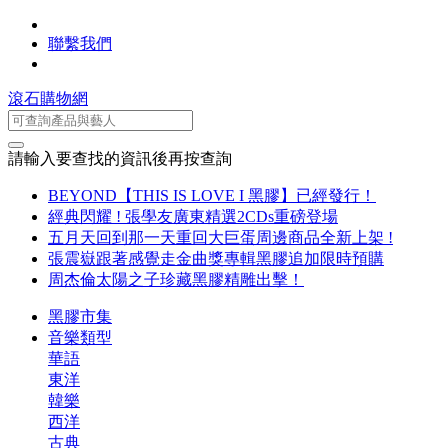
聯繫我們
滾石購物網
請輸入要查找的資訊後再按查詢
BEYOND【THIS IS LOVE I 黑膠】已經發行！
經典閃耀 ! 張學友廣東精選2CDs重磅登場
五月天回到那一天重回大巨蛋周邊商品全新上架 !
張震嶽跟著感覺走金曲獎專輯黑膠追加限時預購
周杰倫太陽之子珍藏黑膠精雕出擊！
黑膠市集
音樂類型
華語
東洋
韓樂
西洋
古典