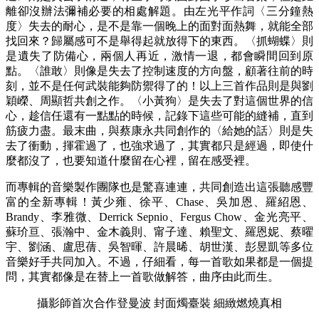
離卻沒辦法彌補必要的相處解題。由左光平作詞〈三分鐘熱
度〉失去的耐心，是不是靠一個晚上的面對面熱舞，就能全部
找回來？歸屬感可不是舉得起就放得下的東西。〈抓蝴蝶〉則
是遺失了防備心，兩個人再近，激情一退，都會瞬間回到原
點。〈誰敢〉則像是失去了控制速度的方向盤，顧著往前的時
刻，並不是任何武裝能夠防禦得了的！以上三首作品則是與劉
穎嶸、周顯哲共創之作。〈小黃狗〉是失去了對這個世界的信
心，趁信任還有一點點的時候，記錄下這些可能的縫補，直到
筋疲力盡。最末曲，與蔡康永共同創作的〈給她的話〉則是失
去了衝動，揮霍過了，也強求過了，其實都只是經過，即使什
麼都沒了，也要知道什麼留在心裡，留在感受裡。
而專輯的音樂製作團隊也是驚喜連連，共同創造出這張聽感豐
富的全新專輯！黃少雍、徐平、Chase、吳加恩、羅紹恩、
Brandy、李雅微、Derrick Sepnio、Fergus Chow、金光亮平、
蘇玠亘、張瀚中、金木義則、甯子達、賴聖文、羅恩妮、蔡曜
宇、劉涵、盧思蒨、吳智暉、許晨晞、胡世漢、彭昱凱等多位
音樂好手共同加入。不過，仔細看，每一首歌如果都是一個提
問，其實都像是在替上一首歌做解答，曲序由此而生。
攝影師首次合作登曼波 封面燭臺裝 細緻燃燒真相