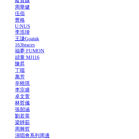
縱貫線
周華健
伍佰
曹格
U:NUS
李浩瑋
王謙Goatak
163braces
福夢 FUMON
頑童 MJ116
陳昇
丁噹
萬芳
辛曉琪
李宗盛
卓文萱
林哲儀
張韶涵
劉若英
梁靜茹
周興哲
演唱會系列周邊