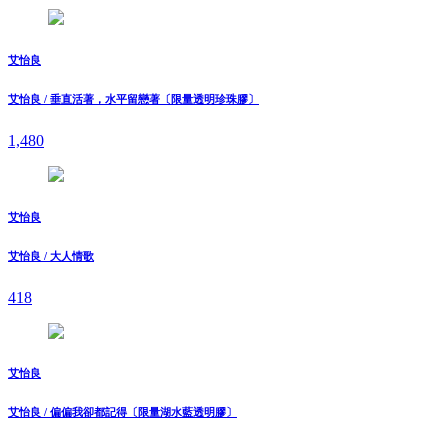
艾怡良
艾怡良 / 垂直活著，水平留戀著〔限量透明珍珠膠〕
1,480
艾怡良
艾怡良 / 大人情歌
418
艾怡良
艾怡良 / 偏偏我卻都記得〔限量湖水藍透明膠〕