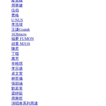
縱貫線
周華健
伍佰
曹格
U:NUS
李浩瑋
王謙Goatak
163braces
福夢 FUMON
頑童 MJ116
陳昇
丁噹
萬芳
辛曉琪
李宗盛
卓文萱
林哲儀
張韶涵
劉若英
梁靜茹
周興哲
演唱會系列周邊