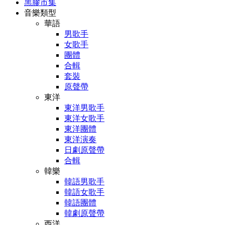
黑膠市集
音樂類型
華語
男歌手
女歌手
團體
合輯
套裝
原聲帶
東洋
東洋男歌手
東洋女歌手
東洋團體
東洋演奏
日劇原聲帶
合輯
韓樂
韓語男歌手
韓語女歌手
韓語團體
韓劇原聲帶
西洋