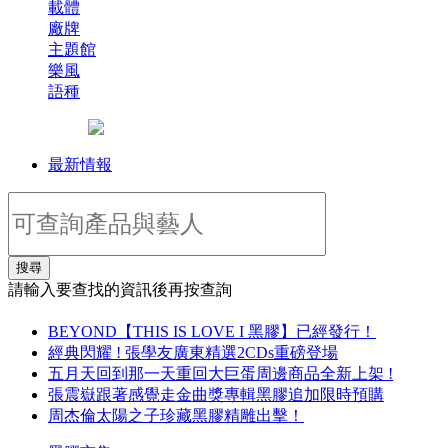
載體
廠牌
主題館
樂風
語種
最新情報
搜尋
請輸入要查找的資訊後再按查詢
BEYOND【THIS IS LOVE I 黑膠】已經發行！
經典閃耀 ! 張學友廣東精選2CDs重磅登場
五月天回到那一天重回大巨蛋周邊商品全新上架 !
張震嶽跟著感覺走金曲獎專輯黑膠追加限時預購
周杰倫太陽之子珍藏黑膠精雕出擊！