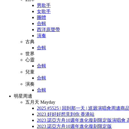
男歌手
女歌手
團體
合輯
西洋原聲帶
演奏
古典
合輯
世界
心靈
合輯
兒童
合輯
演奏
合輯
明星周邊
五月天 Mayday
2025 #5525 | 回到那一天 | 巡迴演唱會周邊商
2023 好好好想見到你 香港站
2023 諾亞方舟10週年進化復刻限定版演唱會 
2023 諾亞方舟10週年進化復刻限定版