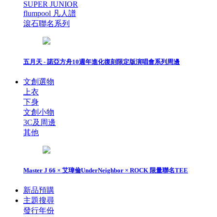
SUPER JUNIOR
flumpool 凡人譜
滾石聯名系列
五月天 - 諾亞方舟10週年進化復刻限定版演唱會系列周邊
文創選物
上衣
下身
文創小物
3C及周邊
其他
Master J 66 × 艾瑋倫UnderNeighbor × ROCK 限量聯名TEE
新品預購
主題搜尋
發行年份