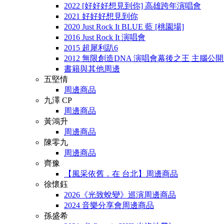
2022 [好好好想見到你] 高雄跨年演唱會
2021 好好好想見到你
2020 Just Rock It BLUE 藍 [桃園場]
2016 Just Rock It 演唱會
2015 超犀利趴6
2012 無限創造DNA 演唱會幕後之王 主腦公
書籍與其他周邊
五堅情
周邊商品
九澤 CP
周邊商品
黃鴻升
周邊商品
陳零九
周邊商品
齊豫
【風采依舊．在 台北】周邊商品
徐懷鈺
2026《光致蛻變》巡演周邊商品
2024 音樂分享會周邊商品
孫盛希