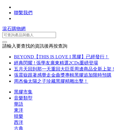
聯繫我們
滾石購物網
請輸入要查找的資訊後再按查詢
BEYOND【THIS IS LOVE I 黑膠】已經發行！
經典閃耀 ! 張學友廣東精選2CDs重磅登場
五月天回到那一天重回大巨蛋周邊商品全新上架 !
張震嶽跟著感覺走金曲獎專輯黑膠追加限時預購
周杰倫太陽之子珍藏黑膠精雕出擊！
黑膠市集
音樂類型
華語
東洋
韓樂
西洋
古典