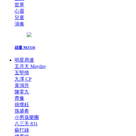
世界
心靈
兒童
演奏
頑童 MJ116
明星周邊
五月天 Mayday
五堅情
九澤 CP
黃鴻升
陳零九
齊豫
徐懷鈺
孫盛希
小男孩樂團
八三夭 831
蘇打綠