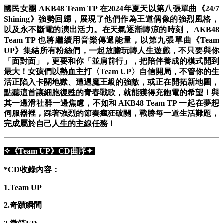
國民女團 AKB48 Team TP 在2024年夏天以第八張單曲《24/7
Shining》強勢回歸，展現了他們作為王道偶像的強烈風格，
以及永不斷電的演出活力。在天氣逐漸轉涼的時刻， AKB48
Team TP 也將繼續用音樂傳遞能量，以第九張單曲《Team
UP》集結所有粉絲們，一起放膽玩轉人生遊戲，不只要與你
「面對面」，更要和你「並肩前行」，把陪伴養成的模式開到
最大！女孩們以熱血主打〈Team UP〉自信開局，不管你的生
活正陷入卡關地獄、遭遇魔王級的強敵，或正在開拓新地圖，
點聽這首讓細胞復甦的青春戰歌，就能獲得充飽電的希望！與
其一邊滑社群一邊焦慮，不如和 AKB48 Team TP 一起在夢想
伺服器裡，踩著強烈的節奏瘋狂破關，戰勝每一道生活難題，
完成屬於自己人生的主線任務！
✧《Team UP》CD曲序✦
*CD收錄內容：
1.Team UP
2.奇蹟瞬間