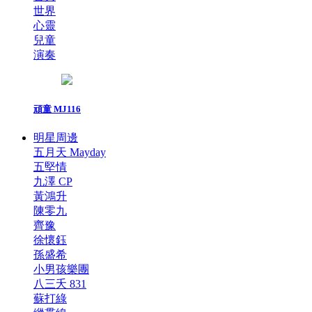
世界
心靈
兒童
演奏
頑童 MJ116
明星周邊
五月天 Mayday
五堅情
九澤 CP
黃鴻升
陳零九
齊豫
徐懷鈺
孫盛希
小男孩樂團
八三夭 831
蘇打綠