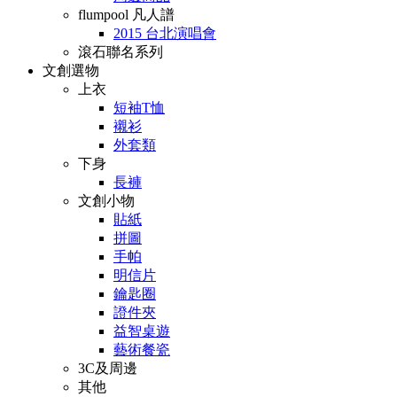
flumpool 凡人譜
2015 台北演唱會
滾石聯名系列
文創選物
上衣
短袖T恤
襯衫
外套類
下身
長褲
文創小物
貼紙
拼圖
手帕
明信片
鑰匙圈
證件夾
益智桌遊
藝術餐瓷
3C及周邊
其他