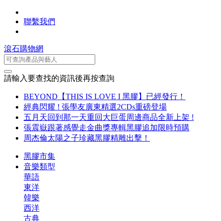
聯繫我們
滾石購物網
請輸入要查找的資訊後再按查詢
BEYOND【THIS IS LOVE I 黑膠】已經發行！
經典閃耀 ! 張學友廣東精選2CDs重磅登場
五月天回到那一天重回大巨蛋周邊商品全新上架 !
張震嶽跟著感覺走金曲獎專輯黑膠追加限時預購
周杰倫太陽之子珍藏黑膠精雕出擊！
黑膠市集
音樂類型
華語
東洋
韓樂
西洋
古典