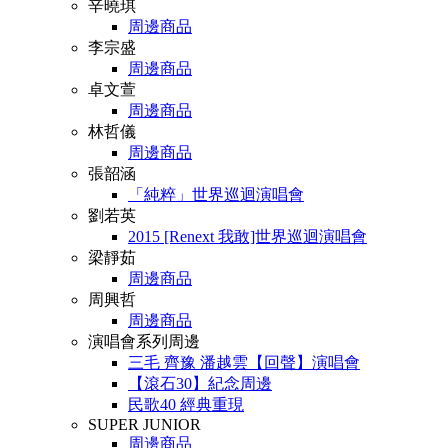
辛曉琪
周邊商品
李宗盛
周邊商品
卓文萱
周邊商品
林哲儀
周邊商品
張韶涵
「純粹」世界巡迴演唱會
劉若英
2015 [Renext 我敢]世界巡迴演唱會
梁靜茹
周邊商品
周興哲
周邊商品
演唱會系列周邊
三毛 齊豫 潘越雲【回聲】演唱會
【滾石30】紀念周邊
民歌40 經典重現
SUPER JUNIOR
周邊商品