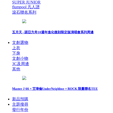
SUPER JUNIOR
flumpool 凡人譜
滾石聯名系列
五月天 - 諾亞方舟10週年進化復刻限定版演唱會系列周邊
文創選物
上衣
下身
文創小物
3C及周邊
其他
Master J 66 × 艾瑋倫UnderNeighbor × ROCK 限量聯名TEE
新品預購
主題搜尋
發行年份