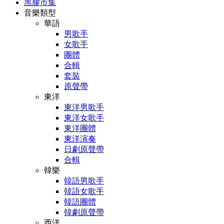
黑膠市集
音樂類型
華語
男歌手
女歌手
團體
合輯
套裝
原聲帶
東洋
東洋男歌手
東洋女歌手
東洋團體
東洋演奏
日劇原聲帶
合輯
韓樂
韓語男歌手
韓語女歌手
韓語團體
韓劇原聲帶
西洋