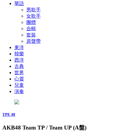
華語
男歌手
女歌手
團體
合輯
套裝
原聲帶
東洋
韓樂
西洋
古典
世界
心靈
兒童
演奏
TPE 48
AKB48 Team TP / Team UP (A盤)