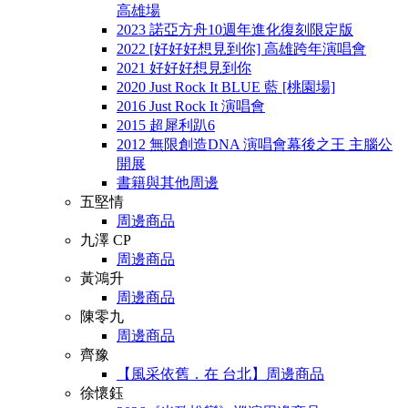
高雄場
2023 諾亞方舟10週年進化復刻限定版
2022 [好好好想見到你] 高雄跨年演唱會
2021 好好好想見到你
2020 Just Rock It BLUE 藍 [桃園場]
2016 Just Rock It 演唱會
2015 超犀利趴6
2012 無限創造DNA 演唱會幕後之王 主腦公
開展
書籍與其他周邊
五堅情
周邊商品
九澤 CP
周邊商品
黃鴻升
周邊商品
陳零九
周邊商品
齊豫
【風采依舊．在 台北】周邊商品
徐懷鈺