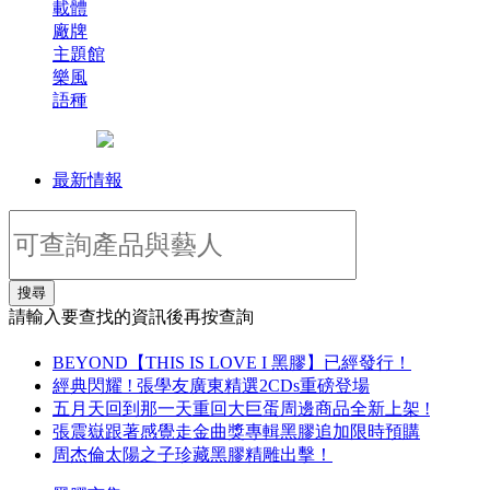
載體
廠牌
主題館
樂風
語種
最新情報
搜尋
請輸入要查找的資訊後再按查詢
BEYOND【THIS IS LOVE I 黑膠】已經發行！
經典閃耀 ! 張學友廣東精選2CDs重磅登場
五月天回到那一天重回大巨蛋周邊商品全新上架 !
張震嶽跟著感覺走金曲獎專輯黑膠追加限時預購
周杰倫太陽之子珍藏黑膠精雕出擊！