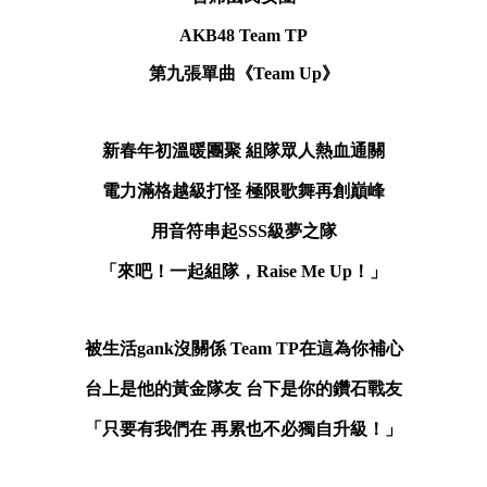
AKB48 Team TP
第九張單曲《Team Up》
新春年初溫暖團聚 組隊眾人熱血通關
電力滿格越級打怪 極限歌舞再創巔峰
用音符串起SSS級夢之隊
「來吧！一起組隊，Raise Me Up！」
被生活gank沒關係 Team TP在這為你補心
台上是他的黃金隊友 台下是你的鑽石戰友
「只要有我們在 再累也不必獨自升級！」