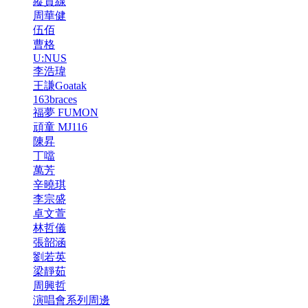
縱貫線
周華健
伍佰
曹格
U:NUS
李浩瑋
王謙Goatak
163braces
福夢 FUMON
頑童 MJ116
陳昇
丁噹
萬芳
辛曉琪
李宗盛
卓文萱
林哲儀
張韶涵
劉若英
梁靜茹
周興哲
演唱會系列周邊