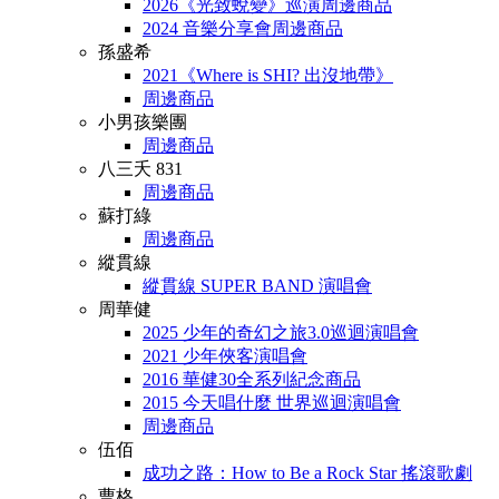
2026《光致蛻變》巡演周邊商品
2024 音樂分享會周邊商品
孫盛希
2021《Where is SHI? 出沒地帶》
周邊商品
小男孩樂團
周邊商品
八三夭 831
周邊商品
蘇打綠
周邊商品
縱貫線
縱貫線 SUPER BAND 演唱會
周華健
2025 少年的奇幻之旅3.0巡迴演唱會
2021 少年俠客演唱會
2016 華健30全系列紀念商品
2015 今天唱什麼 世界巡迴演唱會
周邊商品
伍佰
成功之路：How to Be a Rock Star 搖滾歌劇
曹格