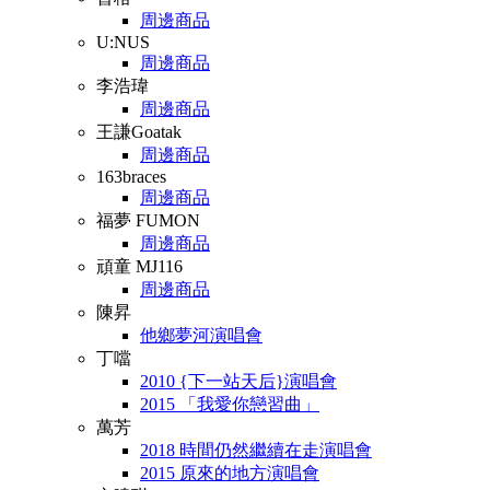
周邊商品
U:NUS
周邊商品
李浩瑋
周邊商品
王謙Goatak
周邊商品
163braces
周邊商品
福夢 FUMON
周邊商品
頑童 MJ116
周邊商品
陳昇
他鄉夢河演唱會
丁噹
2010 {下一站天后}演唱會
2015 「我愛你戀習曲」
萬芳
2018 時間仍然繼續在走演唱會
2015 原來的地方演唱會