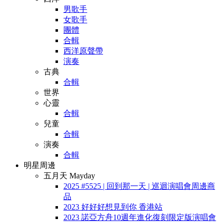
男歌手
女歌手
團體
合輯
西洋原聲帶
演奏
古典
合輯
世界
心靈
合輯
兒童
合輯
演奏
合輯
明星周邊
五月天 Mayday
2025 #5525 | 回到那一天 | 巡迴演唱會周邊商
品
2023 好好好想見到你 香港站
2023 諾亞方舟10週年進化復刻限定版演唱會