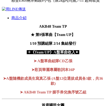
順豐
EMS
兩岸郵政e小包（限2kg內)
宅配
7-11 超商取貨
商品介紹
AKB48 Team TP
★ 第9張單曲【Team UP】
1/10 預購組隊 2/14 集結發行
✧《Team UP》A盤單曲收入✦
➤ A盤單曲組隊CD乙張
➤彩頁華麗專屬歌詞本16P
➤A盤隨機款成員生寫真乙張 (A盤12位選拔成員各3款，共36
款)
➤ AKB48 Team TP 握手券兌換序號乙組
首席國民女團