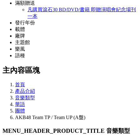
滿額贈送
凡購買滾石30 BD/DVD/書籍 即贈演唱會紀念場刊
一本
發行年份
載體
廠牌
主題館
樂風
語種
主內容區塊
首頁
產品介紹
音樂類型
華語
團體
AKB48 Team TP / Team UP (A盤)
MENU_HEADER_PRODUCT_TITLE
音樂類型