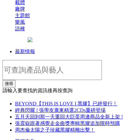
載體
廠牌
主題館
樂風
語種
最新情報
搜尋
請輸入要查找的資訊後再按查詢
BEYOND【THIS IS LOVE I 黑膠】已經發行！
經典閃耀 ! 張學友廣東精選2CDs重磅登場
五月天回到那一天重回大巨蛋周邊商品全新上架 !
張震嶽跟著感覺走金曲獎專輯黑膠追加限時預購
周杰倫太陽之子珍藏黑膠精雕出擊！