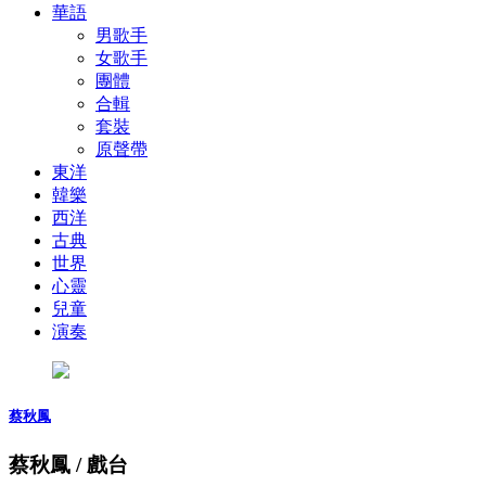
華語
男歌手
女歌手
團體
合輯
套裝
原聲帶
東洋
韓樂
西洋
古典
世界
心靈
兒童
演奏
蔡秋鳳
蔡秋鳳 / 戲台