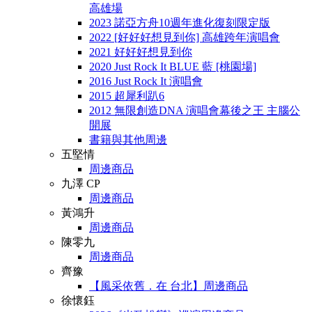
高雄場
2023 諾亞方舟10週年進化復刻限定版
2022 [好好好想見到你] 高雄跨年演唱會
2021 好好好想見到你
2020 Just Rock It BLUE 藍 [桃園場]
2016 Just Rock It 演唱會
2015 超犀利趴6
2012 無限創造DNA 演唱會幕後之王 主腦公
開展
書籍與其他周邊
五堅情
周邊商品
九澤 CP
周邊商品
黃鴻升
周邊商品
陳零九
周邊商品
齊豫
【風采依舊．在 台北】周邊商品
徐懷鈺