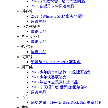
2026《光致蛻變》巡演周邊商品
2024 音樂分享會周邊商品
孫盛希
2021《Where is SHI? 出沒地帶》
周邊商品
小男孩樂團
周邊商品
八三夭 831
周邊商品
蘇打綠
周邊商品
縱貫線
縱貫線 SUPER BAND 演唱會
周華健
2025 少年的奇幻之旅3.0巡迴演唱會
2021 少年俠客演唱會
2016 華健30全系列紀念商品
2015 今天唱什麼 世界巡迴演唱會
周邊商品
伍佰
成功之路：How to Be a Rock Star 搖滾歌劇
曹格