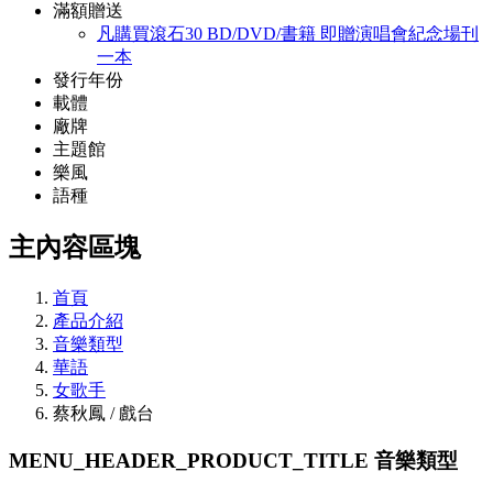
滿額贈送
凡購買滾石30 BD/DVD/書籍 即贈演唱會紀念場刊
一本
發行年份
載體
廠牌
主題館
樂風
語種
主內容區塊
首頁
產品介紹
音樂類型
華語
女歌手
蔡秋鳳 / 戲台
MENU_HEADER_PRODUCT_TITLE
音樂類型