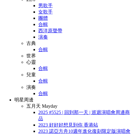
男歌手
女歌手
團體
合輯
西洋原聲帶
演奏
古典
合輯
世界
心靈
合輯
兒童
合輯
演奏
合輯
明星周邊
五月天 Mayday
2025 #5525 | 回到那一天 | 巡迴演唱會周邊商
品
2023 好好好想見到你 香港站
2023 諾亞方舟10週年進化復刻限定版演唱會