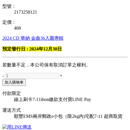
型號：
2173258121
定價：
468
2024
CD
華納
金曲36入圍專輯
預定發行日 : 2024年12月30日
若數量不足，本公司保有取消訂單之權利。
-
+
加入購物車
付款限定
線上刷卡
7-11ibon繳款
支付寶
LINE Pay
運送方式
順豐
EMS
兩岸郵政e小包（限2kg內)
宅配
7-11 超商取貨