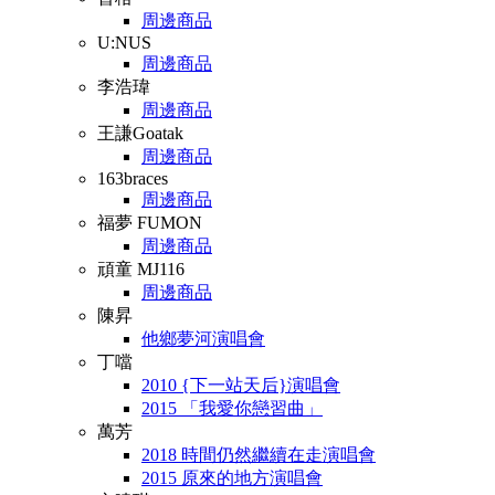
周邊商品
U:NUS
周邊商品
李浩瑋
周邊商品
王謙Goatak
周邊商品
163braces
周邊商品
福夢 FUMON
周邊商品
頑童 MJ116
周邊商品
陳昇
他鄉夢河演唱會
丁噹
2010 {下一站天后}演唱會
2015 「我愛你戀習曲」
萬芳
2018 時間仍然繼續在走演唱會
2015 原來的地方演唱會