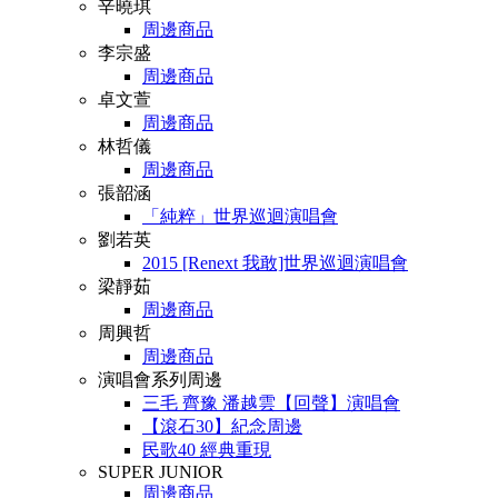
辛曉琪
周邊商品
李宗盛
周邊商品
卓文萱
周邊商品
林哲儀
周邊商品
張韶涵
「純粹」世界巡迴演唱會
劉若英
2015 [Renext 我敢]世界巡迴演唱會
梁靜茹
周邊商品
周興哲
周邊商品
演唱會系列周邊
三毛 齊豫 潘越雲【回聲】演唱會
【滾石30】紀念周邊
民歌40 經典重現
SUPER JUNIOR
周邊商品