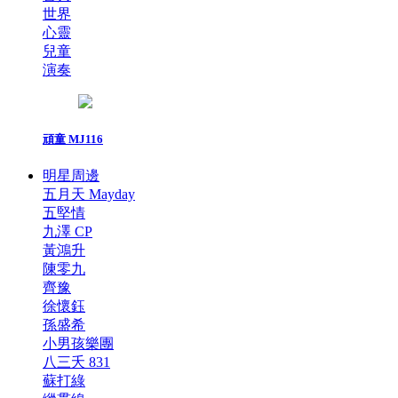
世界
心靈
兒童
演奏
頑童 MJ116
明星周邊
五月天 Mayday
五堅情
九澤 CP
黃鴻升
陳零九
齊豫
徐懷鈺
孫盛希
小男孩樂團
八三夭 831
蘇打綠