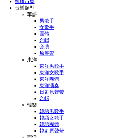
黑膠市集
音樂類型
華語
男歌手
女歌手
團體
合輯
套裝
原聲帶
東洋
東洋男歌手
東洋女歌手
東洋團體
東洋演奏
日劇原聲帶
合輯
韓樂
韓語男歌手
韓語女歌手
韓語團體
韓劇原聲帶
西洋