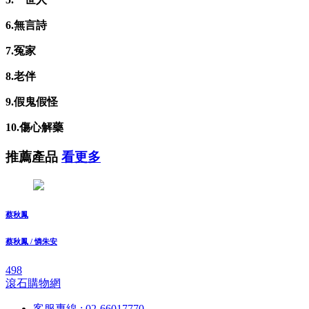
6.無言詩
7.冤家
8.老伴
9.假鬼假怪
10.傷心解藥
推薦產品
看更多
蔡秋鳳
蔡秋鳳 / 憐朱安
498
滾石購物網
客服專線 : 02-66017770