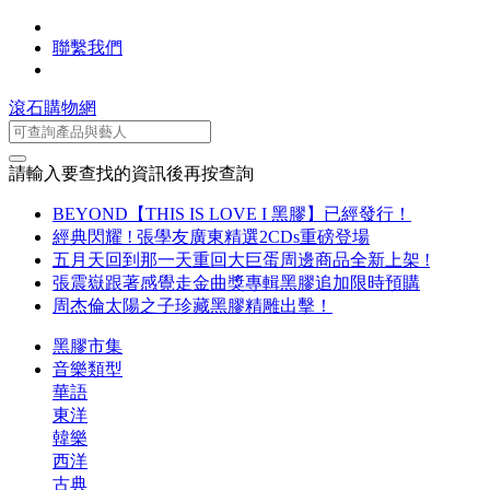
聯繫我們
滾石購物網
請輸入要查找的資訊後再按查詢
BEYOND【THIS IS LOVE I 黑膠】已經發行！
經典閃耀 ! 張學友廣東精選2CDs重磅登場
五月天回到那一天重回大巨蛋周邊商品全新上架 !
張震嶽跟著感覺走金曲獎專輯黑膠追加限時預購
周杰倫太陽之子珍藏黑膠精雕出擊！
黑膠市集
音樂類型
華語
東洋
韓樂
西洋
古典