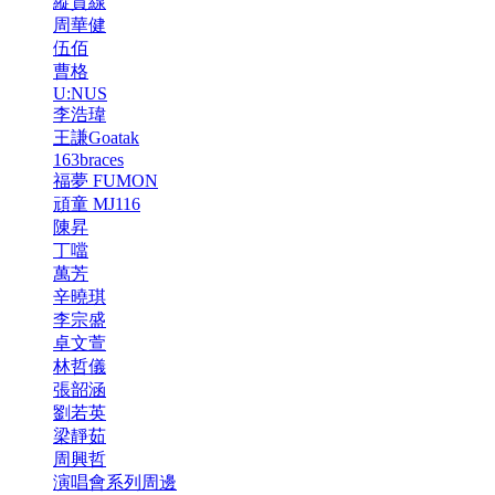
縱貫線
周華健
伍佰
曹格
U:NUS
李浩瑋
王謙Goatak
163braces
福夢 FUMON
頑童 MJ116
陳昇
丁噹
萬芳
辛曉琪
李宗盛
卓文萱
林哲儀
張韶涵
劉若英
梁靜茹
周興哲
演唱會系列周邊