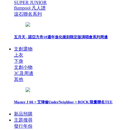
SUPER JUNIOR
flumpool 凡人譜
滾石聯名系列
五月天 - 諾亞方舟10週年進化復刻限定版演唱會系列周邊
文創選物
上衣
下身
文創小物
3C及周邊
其他
Master J 66 × 艾瑋倫UnderNeighbor × ROCK 限量聯名TEE
新品預購
主題搜尋
發行年份