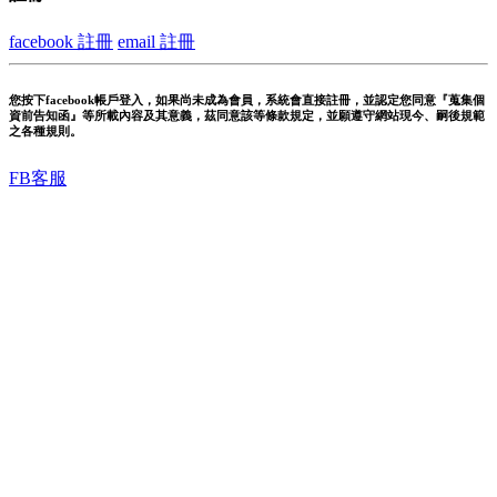
facebook 註冊
email 註冊
您按下facebook帳戶登入，如果尚未成為會員，系統會直接註冊，並認定您同意『蒐集個
資前告知函』等所載內容及其意義，茲同意該等條款規定，並願遵守網站現今、嗣後規範
之各種規則。
FB客服