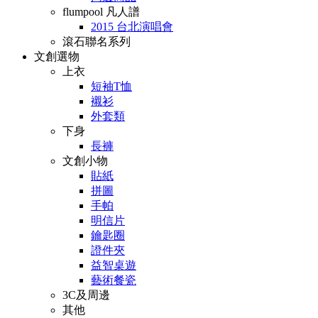
flumpool 凡人譜
2015 台北演唱會
滾石聯名系列
文創選物
上衣
短袖T恤
襯衫
外套類
下身
長褲
文創小物
貼紙
拼圖
手帕
明信片
鑰匙圈
證件夾
益智桌遊
藝術餐瓷
3C及周邊
其他