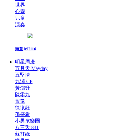
世界
心靈
兒童
演奏
頑童 MJ116
明星周邊
五月天 Mayday
五堅情
九澤 CP
黃鴻升
陳零九
齊豫
徐懷鈺
孫盛希
小男孩樂團
八三夭 831
蘇打綠