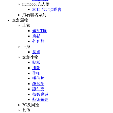
flumpool 凡人譜
2015 台北演唱會
滾石聯名系列
文創選物
上衣
短袖T恤
襯衫
外套類
下身
長褲
文創小物
貼紙
拼圖
手帕
明信片
鑰匙圈
證件夾
益智桌遊
藝術餐瓷
3C及周邊
其他