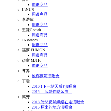
周邊商品
U:NUS
周邊商品
李浩瑋
周邊商品
王謙Goatak
周邊商品
163braces
周邊商品
福夢 FUMON
周邊商品
頑童 MJ116
周邊商品
陳昇
他鄉夢河演唱會
丁噹
2010 {下一站天后}演唱會
2015 「我愛你戀習曲」
萬芳
2018 時間仍然繼續在走演唱會
2015 原來的地方演唱會