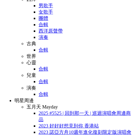
男歌手
女歌手
團體
合輯
西洋原聲帶
演奏
古典
合輯
世界
心靈
合輯
兒童
合輯
演奏
合輯
明星周邊
五月天 Mayday
2025 #5525 | 回到那一天 | 巡迴演唱會周邊商
品
2023 好好好想見到你 香港站
2023 諾亞方舟10週年進化復刻限定版演唱會