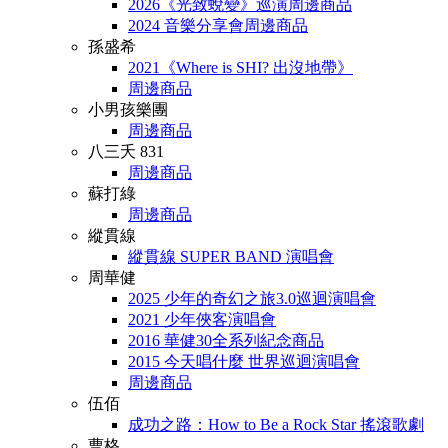
2026《光致蛻變》巡演周邊商品
2024 音樂分享會周邊商品
孫盛希
2021《Where is SHI? 出沒地帶》
周邊商品
小男孩樂團
周邊商品
八三夭 831
周邊商品
蘇打綠
周邊商品
縱貫線
縱貫線 SUPER BAND 演唱會
周華健
2025 少年的奇幻之旅3.0巡迴演唱會
2021 少年俠客演唱會
2016 華健30全系列紀念商品
2015 今天唱什麼 世界巡迴演唱會
周邊商品
伍佰
成功之路：How to Be a Rock Star 搖滾歌劇
曹格