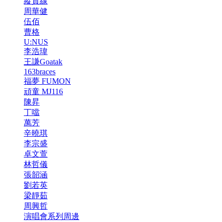
縱貫線
周華健
伍佰
曹格
U:NUS
李浩瑋
王謙Goatak
163braces
福夢 FUMON
頑童 MJ116
陳昇
丁噹
萬芳
辛曉琪
李宗盛
卓文萱
林哲儀
張韶涵
劉若英
梁靜茹
周興哲
演唱會系列周邊