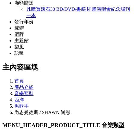
滿額贈送
凡購買滾石30 BD/DVD/書籍 即贈演唱會紀念場刊
一本
發行年份
載體
廠牌
主題館
樂風
語種
主內容區塊
首頁
產品介紹
音樂類型
西洋
男歌手
尚恩曼德斯 / SHAWN 尚恩
MENU_HEADER_PRODUCT_TITLE
音樂類型