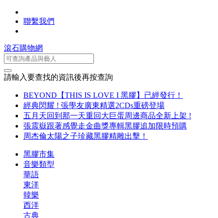
聯繫我們
滾石購物網
請輸入要查找的資訊後再按查詢
BEYOND【THIS IS LOVE I 黑膠】已經發行！
經典閃耀 ! 張學友廣東精選2CDs重磅登場
五月天回到那一天重回大巨蛋周邊商品全新上架 !
張震嶽跟著感覺走金曲獎專輯黑膠追加限時預購
周杰倫太陽之子珍藏黑膠精雕出擊！
黑膠市集
音樂類型
華語
東洋
韓樂
西洋
古典