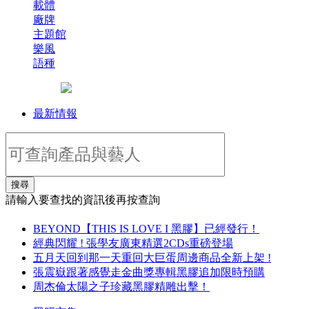
載體
廠牌
主題館
樂風
語種
最新情報
搜尋
請輸入要查找的資訊後再按查詢
BEYOND【THIS IS LOVE I 黑膠】已經發行！
經典閃耀 ! 張學友廣東精選2CDs重磅登場
五月天回到那一天重回大巨蛋周邊商品全新上架 !
張震嶽跟著感覺走金曲獎專輯黑膠追加限時預購
周杰倫太陽之子珍藏黑膠精雕出擊！