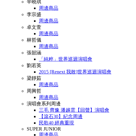
辛曉琪
周邊商品
李宗盛
周邊商品
卓文萱
周邊商品
林哲儀
周邊商品
張韶涵
「純粹」世界巡迴演唱會
劉若英
2015 [Renext 我敢]世界巡迴演唱會
梁靜茹
周邊商品
周興哲
周邊商品
演唱會系列周邊
三毛 齊豫 潘越雲【回聲】演唱會
【滾石30】紀念周邊
民歌40 經典重現
SUPER JUNIOR
周邊商品