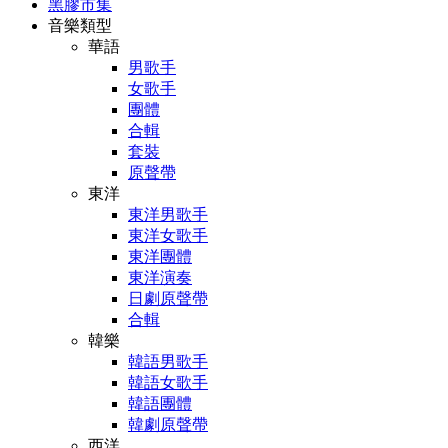
黑膠市集
音樂類型
華語
男歌手
女歌手
團體
合輯
套裝
原聲帶
東洋
東洋男歌手
東洋女歌手
東洋團體
東洋演奏
日劇原聲帶
合輯
韓樂
韓語男歌手
韓語女歌手
韓語團體
韓劇原聲帶
西洋