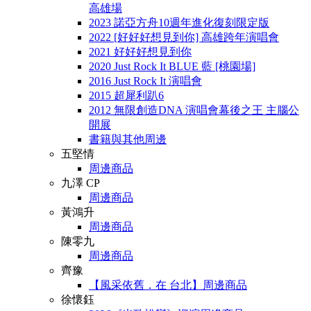
高雄場
2023 諾亞方舟10週年進化復刻限定版
2022 [好好好想見到你] 高雄跨年演唱會
2021 好好好想見到你
2020 Just Rock It BLUE 藍 [桃園場]
2016 Just Rock It 演唱會
2015 超犀利趴6
2012 無限創造DNA 演唱會幕後之王 主腦公
開展
書籍與其他周邊
五堅情
周邊商品
九澤 CP
周邊商品
黃鴻升
周邊商品
陳零九
周邊商品
齊豫
【風采依舊．在 台北】周邊商品
徐懷鈺