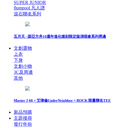
SUPER JUNIOR
flumpool 凡人譜
滾石聯名系列
五月天 - 諾亞方舟10週年進化復刻限定版演唱會系列周邊
文創選物
上衣
下身
文創小物
3C及周邊
其他
Master J 66 × 艾瑋倫UnderNeighbor × ROCK 限量聯名TEE
新品預購
主題搜尋
發行年份