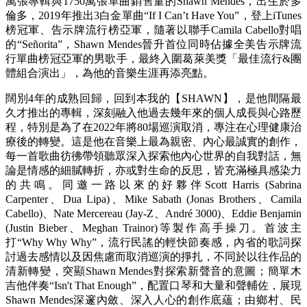
萬張專輯與1750萬張單曲銷售量的Shawn Mendes，出生於多
倫多，2019年推出3白金單曲“If I Can’t Have You”，登上iTunes
榜冠軍、告示牌流行榜亞軍，隨著以聯手Camila Cabello對唱
的“Señorita”，Shawn Mendes晉升首位同時佔據全美告示牌流
行單曲榜冠亞軍的男歌手，最終入圍葛萊美獎「最佳流行&團
體組合演出」，為他的音樂生涯再添亮點。
闊別4年的成熟回歸，回到本我的【SHAWN】，是他間隔最
久才推出的專輯，深刻融入他過去幾年來的個人成長與心路歷
程，特別是為了在2022年將80場巡演取消，專注在心理健康治
療後的轉變。這是他在音樂上最為親密、內心最誠實的創作，
每一首歌曲彷彿帶領聽眾深入探索他內心世界的自我對話，無
論是情感的細膩轉折，亦或對生命的反思，皆充滿極具感染力
的共鳴。同邀一路以來的好夥伴Scott Harris (Sabrina
Carpenter、Dua Lipa)、Mike Sabath (Jonas Brothers、Camila
Cabello)、Nate Mercereau (Jay-Z、André 3000)、Eddie Benjamin
(Justin Bieber、Meghan Trainor)等製作高手操刀。首波主
打“Why Why Why”，流行民謠的輕快節奏感，內省的歌詞探
討過去感情以及因焦慮而取消巡演的掙扎，不同於以往作品的
清新轉變，突顯Shawn Mendes對探索新聲音的意圖；簡單木
吉他伴奏“Isn't That Enough”，配置口琴和大量和聲輔佐，展現
Shawn Mendes深邃內斂、深入人心的創作底蘊；由鄉村、民