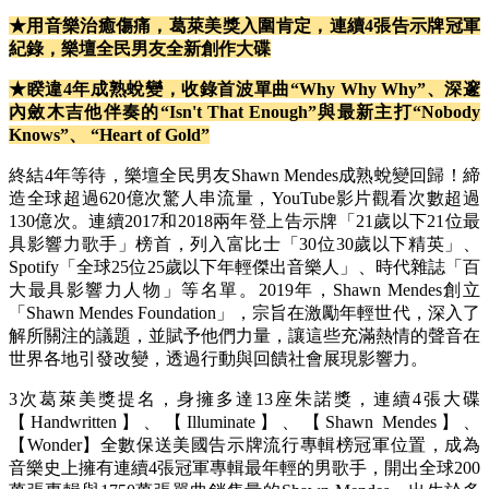
★用音樂治癒傷痛，葛萊美獎入圍肯定，連續4張告示牌冠軍
紀錄，樂壇全民男友全新創作大碟
★睽違4年成熟蛻變，收錄首波單曲“Why Why Why”、深邃
內斂木吉他伴奏的“Isn't That Enough”與最新主打“Nobody
Knows”、 “Heart of Gold”
終結4年等待，樂壇全民男友Shawn Mendes成熟蛻變回歸！締
造全球超過620億次驚人串流量，YouTube影片觀看次數超過
130億次。連續2017和2018兩年登上告示牌「21歲以下21位最
具影響力歌手」榜首，列入富比士「30位30歲以下精英」、
Spotify「全球25位25歲以下年輕傑出音樂人」、時代雜誌「百
大最具影響力人物」等名單。2019年，Shawn Mendes創立
「Shawn Mendes Foundation」，宗旨在激勵年輕世代，深入了
解所關注的議題，並賦予他們力量，讓這些充滿熱情的聲音在
世界各地引發改變，透過行動與回饋社會展現影響力。
3次葛萊美獎提名，身擁多達13座朱諾獎，連續4張大碟
【Handwritten】、【Illuminate】、【Shawn Mendes】、
【Wonder】全數保送美國告示牌流行專輯榜冠軍位置，成為
音樂史上擁有連續4張冠軍專輯最年輕的男歌手，開出全球200