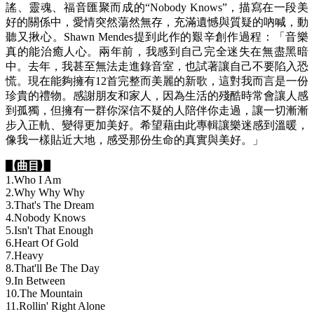
謠、靈魂、福音匯聚而成的“Nobody Knows”，描寫在一段美
好的關係中，愛情突然蕩然無存，充滿遺憾與質疑的吶喊，動
聽又揪心。Shawn Mendes提到此作的艱辛創作過程：「音樂
真的能治癒人心。兩年前，我感到自己完全迷失在無盡黑暗
中。去年，我甚至無法走進錄音室，也試著讓自己不要陷入恐
慌。現在能夠擁有12首完整而美麗的新歌，這對我而言是一份
珍貴的禮物。感謝朋友和家人，因為生活的殘酷時常會讓人感
到孤獨，但擁有一群你深信不疑的人陪伴你走過，讓一切漸漸
步入正軌、變得更加美好。希望藉由此專輯讓樂迷感到溫暖，
像我一樣貼近大地，感受那份生命的真實與美好。」
【曲目】
1.Who I Am
2.Why Why Why
3.That's The Dream
4.Nobody Knows
5.Isn't That Enough
6.Heart Of Gold
7.Heavy
8.That'll Be The Day
9.In Between
10.The Mountain
11.Rollin' Right Alone