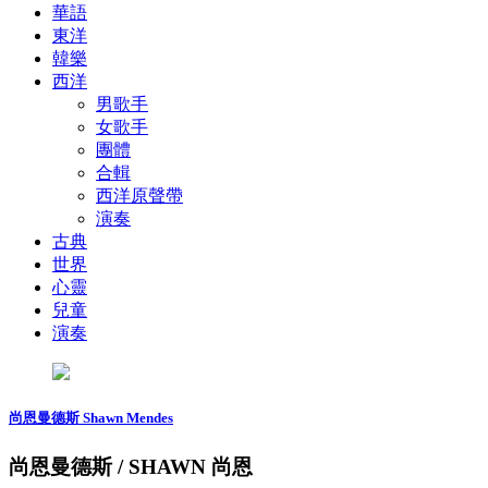
華語
東洋
韓樂
西洋
男歌手
女歌手
團體
合輯
西洋原聲帶
演奏
古典
世界
心靈
兒童
演奏
尚恩曼德斯 Shawn Mendes
尚恩曼德斯 / SHAWN 尚恩