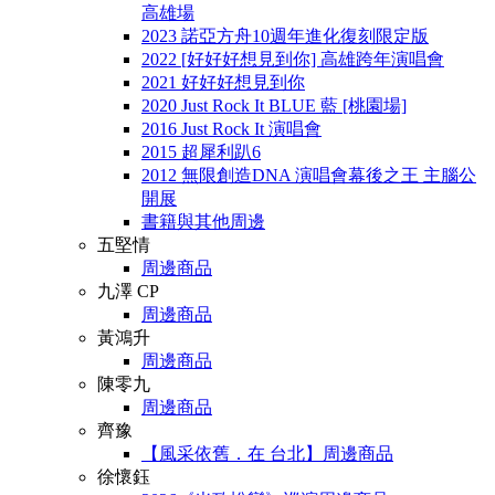
高雄場
2023 諾亞方舟10週年進化復刻限定版
2022 [好好好想見到你] 高雄跨年演唱會
2021 好好好想見到你
2020 Just Rock It BLUE 藍 [桃園場]
2016 Just Rock It 演唱會
2015 超犀利趴6
2012 無限創造DNA 演唱會幕後之王 主腦公
開展
書籍與其他周邊
五堅情
周邊商品
九澤 CP
周邊商品
黃鴻升
周邊商品
陳零九
周邊商品
齊豫
【風采依舊．在 台北】周邊商品
徐懷鈺