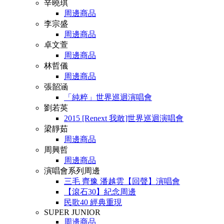
辛曉琪
周邊商品
李宗盛
周邊商品
卓文萱
周邊商品
林哲儀
周邊商品
張韶涵
「純粹」世界巡迴演唱會
劉若英
2015 [Renext 我敢]世界巡迴演唱會
梁靜茹
周邊商品
周興哲
周邊商品
演唱會系列周邊
三毛 齊豫 潘越雲【回聲】演唱會
【滾石30】紀念周邊
民歌40 經典重現
SUPER JUNIOR
周邊商品