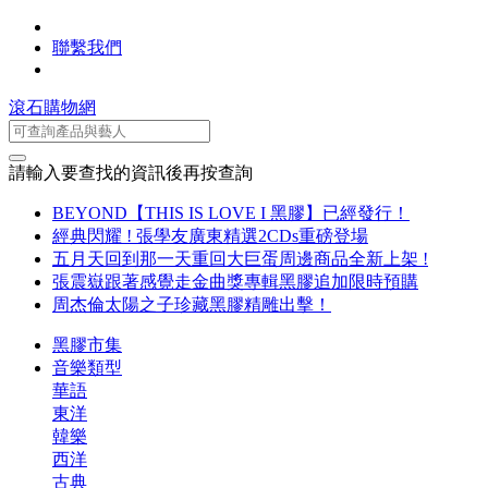
聯繫我們
滾石購物網
請輸入要查找的資訊後再按查詢
BEYOND【THIS IS LOVE I 黑膠】已經發行！
經典閃耀 ! 張學友廣東精選2CDs重磅登場
五月天回到那一天重回大巨蛋周邊商品全新上架 !
張震嶽跟著感覺走金曲獎專輯黑膠追加限時預購
周杰倫太陽之子珍藏黑膠精雕出擊！
黑膠市集
音樂類型
華語
東洋
韓樂
西洋
古典