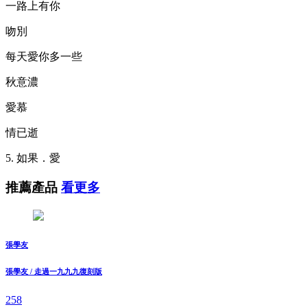
一路上有你
吻別
每天愛你多一些
秋意濃
愛慕
情已逝
5. 如果．愛
推薦產品
看更多
張學友
張學友 / 走過一九九九復刻版
258