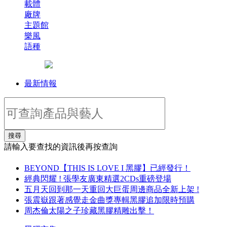
載體
廠牌
主題館
樂風
語種
最新情報
搜尋
請輸入要查找的資訊後再按查詢
BEYOND【THIS IS LOVE I 黑膠】已經發行！
經典閃耀 ! 張學友廣東精選2CDs重磅登場
五月天回到那一天重回大巨蛋周邊商品全新上架 !
張震嶽跟著感覺走金曲獎專輯黑膠追加限時預購
周杰倫太陽之子珍藏黑膠精雕出擊！