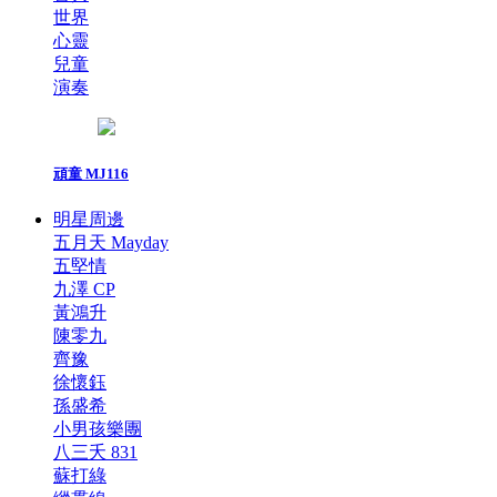
世界
心靈
兒童
演奏
頑童 MJ116
明星周邊
五月天 Mayday
五堅情
九澤 CP
黃鴻升
陳零九
齊豫
徐懷鈺
孫盛希
小男孩樂團
八三夭 831
蘇打綠