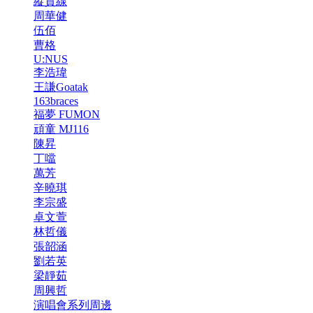
縱貫線
周華健
伍佰
曹格
U:NUS
李浩瑋
王謙Goatak
163braces
福夢 FUMON
頑童 MJ116
陳昇
丁噹
萬芳
辛曉琪
李宗盛
卓文萱
林哲儀
張韶涵
劉若英
梁靜茹
周興哲
演唱會系列周邊