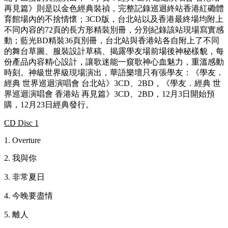
再見篇》則是以金色經典裝禎，完整記錄巡迴終站香港紅磡體
育館場內的不捨情懷；3CD版，台北站以及香港最終場均附上
不同內容的72頁的長方形精裝別冊，分別紀錄該站現場寫實感
動；藍光BD精裝36頁別冊，台北站與香港站各自附上了不同
的舞台草圖、服裝設計草稿、揭露學友場前場後神秘樣貌，每
份產品內容精心設計，讓歌迷能一窺歌神心血魅力，重溫感動
時刻。神級世界級現場演出，華語樂壇只有張學友：《學友．
經典 世界巡迴演唱會 台北站》3CD、2BD，《學友．經典 世
界巡迴演唱會 香港站 再見篇》3CD、2BD，12月3日開始預
購，12月23日經典發行。
CD Disc 1
1. Overture
2. 我與你
3. 非常夏日
4. 今晚要盡情
5. 離人