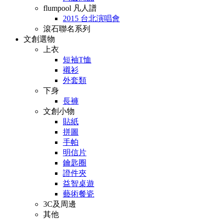
flumpool 凡人譜
2015 台北演唱會
滾石聯名系列
文創選物
上衣
短袖T恤
襯衫
外套類
下身
長褲
文創小物
貼紙
拼圖
手帕
明信片
鑰匙圈
證件夾
益智桌遊
藝術餐瓷
3C及周邊
其他