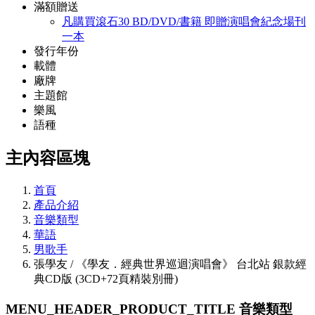
滿額贈送
凡購買滾石30 BD/DVD/書籍 即贈演唱會紀念場刊
一本
發行年份
載體
廠牌
主題館
樂風
語種
主內容區塊
首頁
產品介紹
音樂類型
華語
男歌手
張學友 / 《學友．經典世界巡迴演唱會》 台北站 銀款經
典CD版 (3CD+72頁精裝別冊)
MENU_HEADER_PRODUCT_TITLE
音樂類型