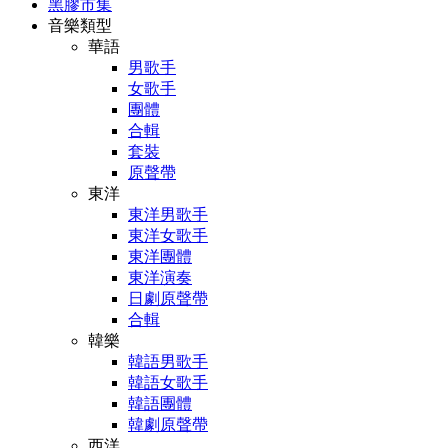
黑膠市集
音樂類型
華語
男歌手
女歌手
團體
合輯
套裝
原聲帶
東洋
東洋男歌手
東洋女歌手
東洋團體
東洋演奏
日劇原聲帶
合輯
韓樂
韓語男歌手
韓語女歌手
韓語團體
韓劇原聲帶
西洋