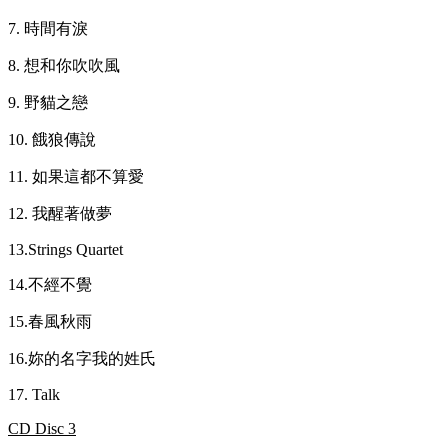
7. 時間有淚
8. 想和你吹吹風
9. 野貓之戀
10. 餓狼傳說
11. 如果這都不算愛
12. 我醒著做夢
13.Strings Quartet
14.不經不覺
15.春風秋雨
16.妳的名字我的姓氏
17. Talk
CD Disc 3