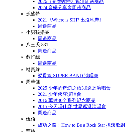
2026《光致蛻變》巡演周邊商品
2024 音樂分享會周邊商品
孫盛希
2021《Where is SHI? 出沒地帶》
周邊商品
小男孩樂團
周邊商品
八三夭 831
周邊商品
蘇打綠
周邊商品
縱貫線
縱貫線 SUPER BAND 演唱會
周華健
2025 少年的奇幻之旅3.0巡迴演唱會
2021 少年俠客演唱會
2016 華健30全系列紀念商品
2015 今天唱什麼 世界巡迴演唱會
周邊商品
伍佰
成功之路：How to Be a Rock Star 搖滾歌劇
曹格