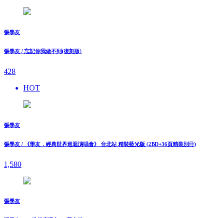
張學友
張學友 / 忘記你我做不到(復刻版)
428
HOT
張學友
張學友 / 《學友．經典世界巡迴演唱會》 台北站 精裝藍光版 (2BD+36頁精裝別冊)
1,580
張學友