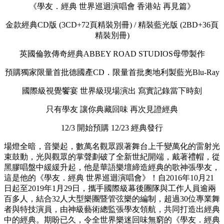
《學友．經典 世界巡迴演唱會 香港站 再見篇》
金款經典CD版 (3CD+72頁精裝別冊) / 精裝藍光版 (2BD+36頁
精裝別冊)
英國倫敦傳奇經典ABBEY ROAD STUDIOS母帶製作
預購獨家限量首批德國產CD．限量首批奧地利製藍光Blu-Ray
國際級視覺饗宴 世界級現場演出 寫實記錄當下時刻
只有學友 讓你典藏回味 再次見證經典
12/3 開始預購 12/23 經典發行
場燈全暗，音樂起，數萬名觀眾跟著舞台上千變萬化的雷射光
束鼓動，光與觀眾的掌聲劃破了全新世紀開端，戴著禮帽，從
黑膠唱盤中緩緩升起，他是華語樂壇締造經典的歌神張學友，
這是他的《學友．經典 世界巡迴演唱會》！自2016年10月21
日起至2019年1月29日，攜手國際級幕後團隊與工作人員逾兩
百多人，結合32人大型樂團暨管弦樂的編制，超過30位專業舞
者與特技演員，由神級藝術總監張學友領航，共同打造出經典
中的經典。期盼已久，令全世界樂迷回味無窮的《學友．經典