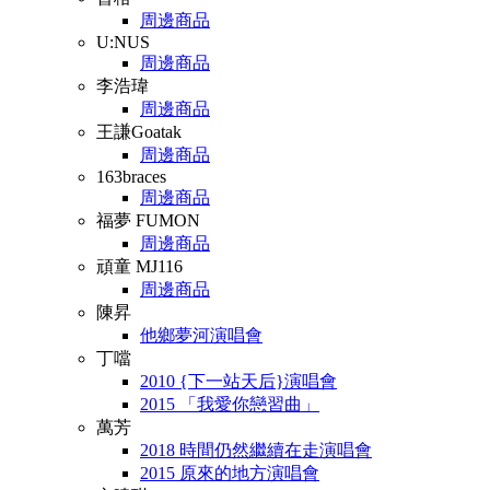
周邊商品
U:NUS
周邊商品
李浩瑋
周邊商品
王謙Goatak
周邊商品
163braces
周邊商品
福夢 FUMON
周邊商品
頑童 MJ116
周邊商品
陳昇
他鄉夢河演唱會
丁噹
2010 {下一站天后}演唱會
2015 「我愛你戀習曲」
萬芳
2018 時間仍然繼續在走演唱會
2015 原來的地方演唱會