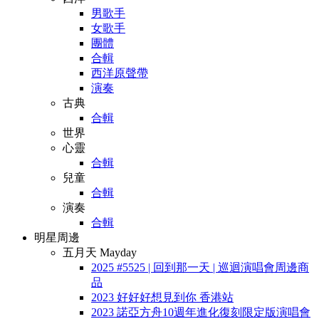
男歌手
女歌手
團體
合輯
西洋原聲帶
演奏
古典
合輯
世界
心靈
合輯
兒童
合輯
演奏
合輯
明星周邊
五月天 Mayday
2025 #5525 | 回到那一天 | 巡迴演唱會周邊商
品
2023 好好好想見到你 香港站
2023 諾亞方舟10週年進化復刻限定版演唱會