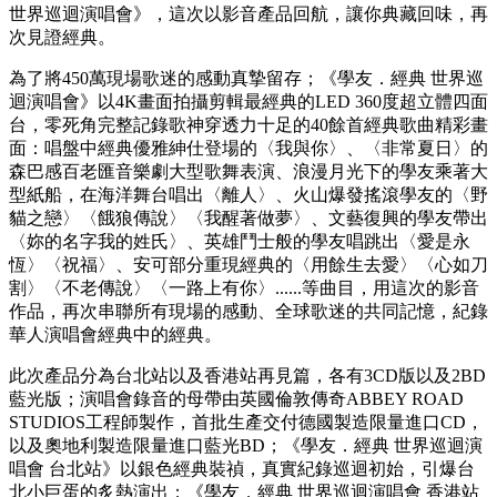
世界巡迴演唱會》，這次以影音產品回航，讓你典藏回味，再
次見證經典。
為了將450萬現場歌迷的感動真摯留存；《學友．經典 世界巡
迴演唱會》以4K畫面拍攝剪輯最經典的LED 360度超立體四面
台，零死角完整記錄歌神穿透力十足的40餘首經典歌曲精彩畫
面：唱盤中經典優雅紳仕登場的〈我與你〉、〈非常夏日〉的
森巴感百老匯音樂劇大型歌舞表演、浪漫月光下的學友乘著大
型紙船，在海洋舞台唱出〈離人〉、火山爆發搖滾學友的〈野
貓之戀〉〈餓狼傳說〉〈我醒著做夢〉、文藝復興的學友帶出
〈妳的名字我的姓氏〉、英雄鬥士般的學友唱跳出〈愛是永
恆〉〈祝福〉、安可部分重現經典的〈用餘生去愛〉〈心如刀
割〉〈不老傳說〉〈一路上有你〉......等曲目，用這次的影音
作品，再次串聯所有現場的感動、全球歌迷的共同記憶，紀錄
華人演唱會經典中的經典。
此次產品分為台北站以及香港站再見篇，各有3CD版以及2BD
藍光版；演唱會錄音的母帶由英國倫敦傳奇ABBEY ROAD
STUDIOS工程師製作，首批生產交付德國製造限量進口CD，
以及奧地利製造限量進口藍光BD；《學友．經典 世界巡迴演
唱會 台北站》以銀色經典裝禎，真實紀錄巡迴初始，引爆台
北小巨蛋的炙熱演出；《學友．經典 世界巡迴演唱會 香港站