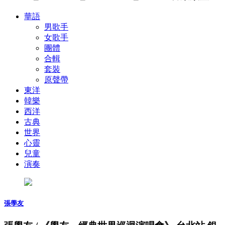
華語
男歌手
女歌手
團體
合輯
套裝
原聲帶
東洋
韓樂
西洋
古典
世界
心靈
兒童
演奏
張學友