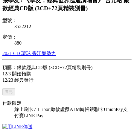
張學友 / 《學友．經典世界巡迴演唱會》 台北站 銀
款經典CD版 (3CD+72頁精裝別冊)
型號：
3522212
定價：
880
2021
CD
環球
香江樂勢力
預購：銀款經典CD版 (3CD+72頁精裝別冊)
12/3 開始預購
12/23 經典發行
售完
付款限定
線上刷卡
7-11ibon繳款
虛擬ATM轉帳
銀聯卡UnionPay
支
付寶
LINE Pay