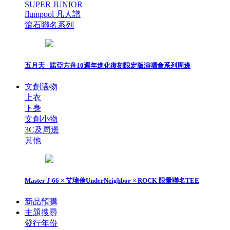
SUPER JUNIOR
flumpool 凡人譜
滾石聯名系列
五月天 - 諾亞方舟10週年進化復刻限定版演唱會系列周邊
文創選物
上衣
下身
文創小物
3C及周邊
其他
Master J 66 × 艾瑋倫UnderNeighbor × ROCK 限量聯名TEE
新品預購
主題搜尋
發行年份