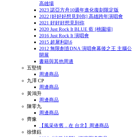
高雄場
2023 諾亞方舟10週年進化復刻限定版
2022 [好好好想見到你] 高雄跨年演唱會
2021 好好好想見到你
2020 Just Rock It BLUE 藍 [桃園場]
2016 Just Rock It 演唱會
2015 超犀利趴6
2012 無限創造DNA 演唱會幕後之王 主腦公
開展
書籍與其他周邊
五堅情
周邊商品
九澤 CP
周邊商品
黃鴻升
周邊商品
陳零九
周邊商品
齊豫
【風采依舊．在 台北】周邊商品
徐懷鈺