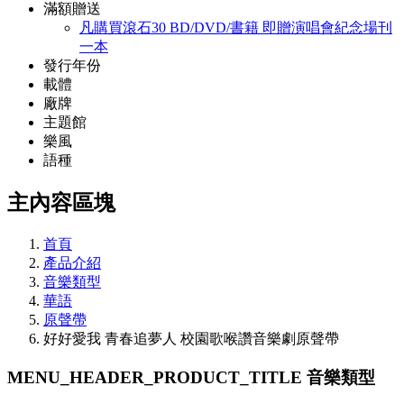
滿額贈送
凡購買滾石30 BD/DVD/書籍 即贈演唱會紀念場刊
一本
發行年份
載體
廠牌
主題館
樂風
語種
主內容區塊
首頁
產品介紹
音樂類型
華語
原聲帶
好好愛我 青春追夢人 校園歌喉讚音樂劇原聲帶
MENU_HEADER_PRODUCT_TITLE
音樂類型