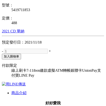
型號：
5419711853
定價：
488
2021
CD
華納
預定發行日：2021/11/18
-
+
加入購物車
付款限定
線上刷卡
7-11ibon繳款
虛擬ATM轉帳
銀聯卡UnionPay
支
付寶
LINE Pay
商品介紹
好好愛我