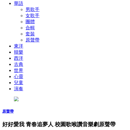
華語
男歌手
女歌手
團體
合輯
套裝
原聲帶
東洋
韓樂
西洋
古典
世界
心靈
兒童
演奏
原聲帶
好好愛我 青春追夢人 校園歌喉讚音樂劇原聲帶