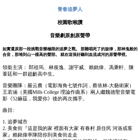
青春追夢人
校園歌喉讚
音樂劇原創原聲帶
如實還原那一段挑戰音樂極限的追夢之戰。 那難唱死了的旋律，那神鬼般的
合音，那堆到山一樣高的聲部。 就在這張好聽到血流成河的原聲帶裡。
領銜主演： 郎祖筠、林俊逸、謝宇威、賴銘偉、馮秉軒、陳
葦廷和一群超齡高中生。
音樂團隊：嚴云農（電影海角七號作詞，蔡依林-大藝術家）
王若涵（美國Mills College 理論作曲系）兩人繼魏德聖音樂電
影《52赫茲，我愛你》後的再次攜手。
曲目:
1. 追夢城市
2. 美食街『這是我的家 裡面有大家 有眷村 原住民 河洛或客
家』賴銘偉率隊陪你到美食街走走