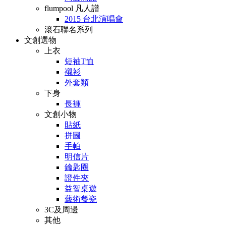
flumpool 凡人譜
2015 台北演唱會
滾石聯名系列
文創選物
上衣
短袖T恤
襯衫
外套類
下身
長褲
文創小物
貼紙
拼圖
手帕
明信片
鑰匙圈
證件夾
益智桌遊
藝術餐瓷
3C及周邊
其他