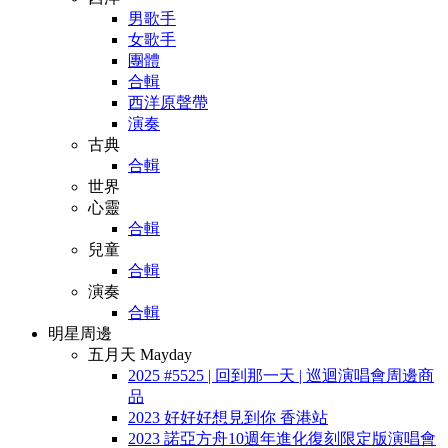
男歌手
女歌手
團體
合輯
西洋原聲帶
演奏
古典
合輯
世界
心靈
合輯
兒童
合輯
演奏
合輯
明星周邊
五月天 Mayday
2025 #5525 | 回到那一天 | 巡迴演唱會周邊商
品
2023 好好好想見到你 香港站
2023 諾亞方舟10週年進化復刻限定版演唱會