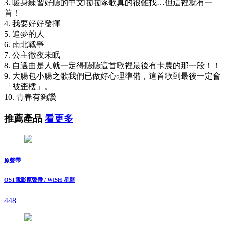
3. 暖身練習好聽的中文啦啦隊歌真的很難找…但這裡就有一
首！
4. 我要好好發揮
5. 追夢的人
6. 南北戰爭
7. 公主徹夜未眠
8. 自選曲是人就一定得聽聽這首歌裡最後有卡農的那一段！！
9. 大腸包小腸之歌我們已做好心理準備，這首歌到最後一定會
「被歪樓」。
10. 青春有夠讚
推薦產品
看更多
原聲帶
OST電影原聲帶 / WISH 星願
448