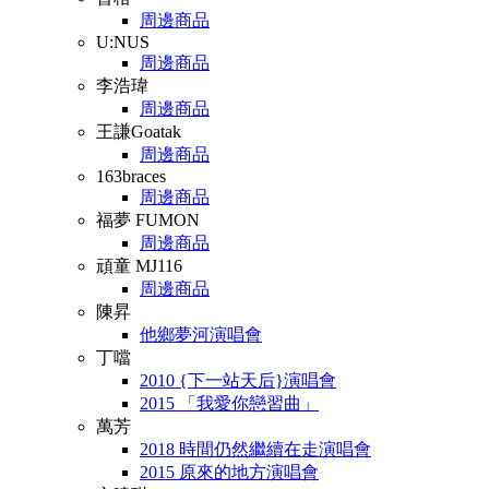
周邊商品
U:NUS
周邊商品
李浩瑋
周邊商品
王謙Goatak
周邊商品
163braces
周邊商品
福夢 FUMON
周邊商品
頑童 MJ116
周邊商品
陳昇
他鄉夢河演唱會
丁噹
2010 {下一站天后}演唱會
2015 「我愛你戀習曲」
萬芳
2018 時間仍然繼續在走演唱會
2015 原來的地方演唱會