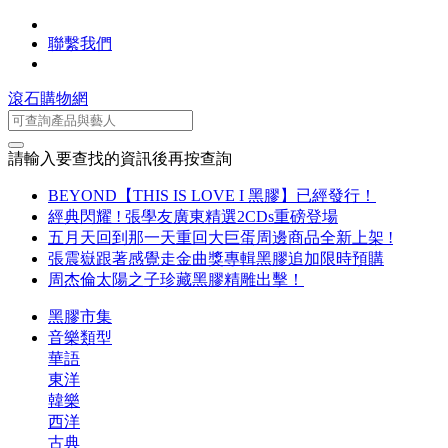
聯繫我們
滾石購物網
請輸入要查找的資訊後再按查詢
BEYOND【THIS IS LOVE I 黑膠】已經發行！
經典閃耀 ! 張學友廣東精選2CDs重磅登場
五月天回到那一天重回大巨蛋周邊商品全新上架 !
張震嶽跟著感覺走金曲獎專輯黑膠追加限時預購
周杰倫太陽之子珍藏黑膠精雕出擊！
黑膠市集
音樂類型
華語
東洋
韓樂
西洋
古典