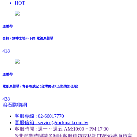
HOT
原聲帶
合輯 / 無神之地不下雨 電視原聲帶
418
原聲帶
電影原聲帶 / 青春養成記 (台灣獨佔X五堅情加值版)
438
滾石購物網
客服專線 : 02-66017770
客服信箱 : service@rockmall.com.tw
客服時間 : 週一 ~ 週五 AM:10:00 ~ PM:17:30
※非營業時間請多利用客服信箱或私訊FB粉絲專頁留言