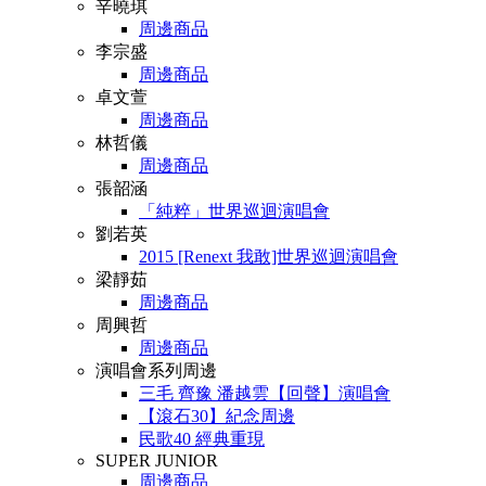
辛曉琪
周邊商品
李宗盛
周邊商品
卓文萱
周邊商品
林哲儀
周邊商品
張韶涵
「純粹」世界巡迴演唱會
劉若英
2015 [Renext 我敢]世界巡迴演唱會
梁靜茹
周邊商品
周興哲
周邊商品
演唱會系列周邊
三毛 齊豫 潘越雲【回聲】演唱會
【滾石30】紀念周邊
民歌40 經典重現
SUPER JUNIOR
周邊商品