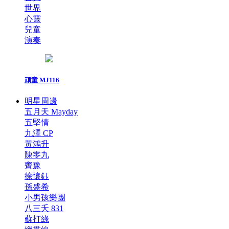
世界
心靈
兒童
演奏
頑童 MJ116
明星周邊
五月天 Mayday
五堅情
九澤 CP
黃鴻升
陳零九
齊豫
徐懷鈺
孫盛希
小男孩樂團
八三夭 831
蘇打綠