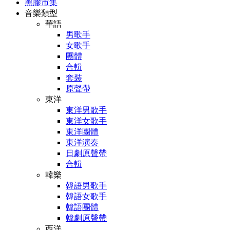
黑膠市集
音樂類型
華語
男歌手
女歌手
團體
合輯
套裝
原聲帶
東洋
東洋男歌手
東洋女歌手
東洋團體
東洋演奏
日劇原聲帶
合輯
韓樂
韓語男歌手
韓語女歌手
韓語團體
韓劇原聲帶
西洋