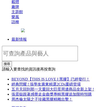
載體
廠牌
主題館
樂風
語種
最新情報
搜尋
請輸入要查找的資訊後再按查詢
BEYOND【THIS IS LOVE I 黑膠】已經發行！
經典閃耀 ! 張學友廣東精選2CDs重磅登場
五月天回到那一天重回大巨蛋周邊商品全新上架 !
張震嶽跟著感覺走金曲獎專輯黑膠追加限時預購
周杰倫太陽之子珍藏黑膠精雕出擊！