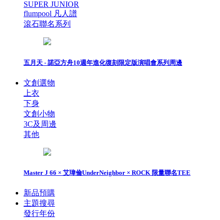
SUPER JUNIOR
flumpool 凡人譜
滾石聯名系列
五月天 - 諾亞方舟10週年進化復刻限定版演唱會系列周邊
文創選物
上衣
下身
文創小物
3C及周邊
其他
Master J 66 × 艾瑋倫UnderNeighbor × ROCK 限量聯名TEE
新品預購
主題搜尋
發行年份