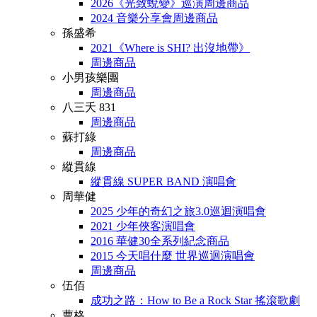
2026《光致蛻變》巡演周邊商品
2024 音樂分享會周邊商品
孫盛希
2021《Where is SHI? 出沒地帶》
周邊商品
小男孩樂團
周邊商品
八三夭 831
周邊商品
蘇打綠
周邊商品
縱貫線
縱貫線 SUPER BAND 演唱會
周華健
2025 少年的奇幻之旅3.0巡迴演唱會
2021 少年俠客演唱會
2016 華健30全系列紀念商品
2015 今天唱什麼 世界巡迴演唱會
周邊商品
伍佰
成功之路：How to Be a Rock Star 搖滾歌劇
曹格