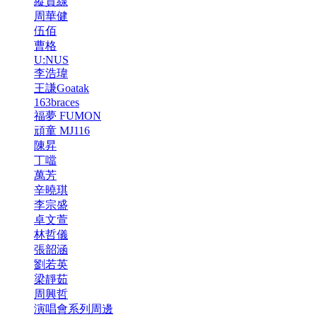
縱貫線
周華健
伍佰
曹格
U:NUS
李浩瑋
王謙Goatak
163braces
福夢 FUMON
頑童 MJ116
陳昇
丁噹
萬芳
辛曉琪
李宗盛
卓文萱
林哲儀
張韶涵
劉若英
梁靜茹
周興哲
演唱會系列周邊