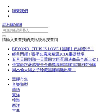
聯繫我們
滾石購物網
請輸入要查找的資訊後再按查詢
BEYOND【THIS IS LOVE I 黑膠】已經發行！
經典閃耀 ! 張學友廣東精選2CDs重磅登場
五月天回到那一天重回大巨蛋周邊商品全新上架 !
張震嶽跟著感覺走金曲獎專輯黑膠追加限時預購
周杰倫太陽之子珍藏黑膠精雕出擊！
黑膠市集
音樂類型
華語
東洋
韓樂
西洋
古典