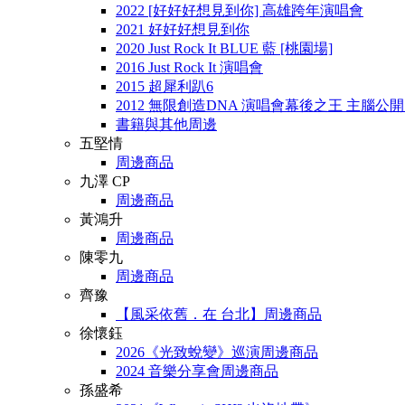
2022 [好好好想見到你] 高雄跨年演唱會
2021 好好好想見到你
2020 Just Rock It BLUE 藍 [桃園場]
2016 Just Rock It 演唱會
2015 超犀利趴6
2012 無限創造DNA 演唱會幕後之王 主腦公
書籍與其他周邊
五堅情
周邊商品
九澤 CP
周邊商品
黃鴻升
周邊商品
陳零九
周邊商品
齊豫
【風采依舊．在 台北】周邊商品
徐懷鈺
2026《光致蛻變》巡演周邊商品
2024 音樂分享會周邊商品
孫盛希