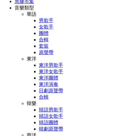
黑膠市集
音樂類型
華語
男歌手
女歌手
團體
合輯
套裝
原聲帶
東洋
東洋男歌手
東洋女歌手
東洋團體
東洋演奏
日劇原聲帶
合輯
韓樂
韓語男歌手
韓語女歌手
韓語團體
韓劇原聲帶
西洋