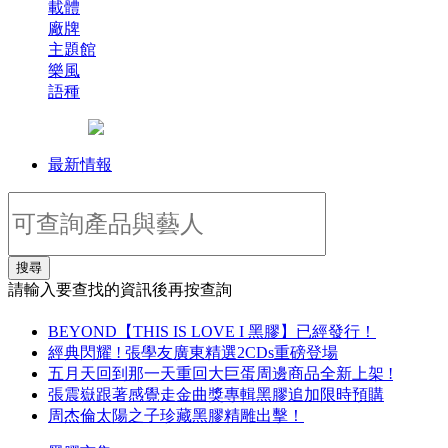
載體
廠牌
主題館
樂風
語種
最新情報
搜尋
請輸入要查找的資訊後再按查詢
BEYOND【THIS IS LOVE I 黑膠】已經發行！
經典閃耀 ! 張學友廣東精選2CDs重磅登場
五月天回到那一天重回大巨蛋周邊商品全新上架 !
張震嶽跟著感覺走金曲獎專輯黑膠追加限時預購
周杰倫太陽之子珍藏黑膠精雕出擊！