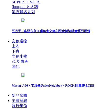
SUPER JUNIOR
flumpool 凡人譜
滾石聯名系列
五月天 - 諾亞方舟10週年進化復刻限定版演唱會系列周邊
文創選物
上衣
下身
文創小物
3C及周邊
其他
Master J 66 × 艾瑋倫UnderNeighbor × ROCK 限量聯名TEE
新品預購
主題搜尋
發行年份