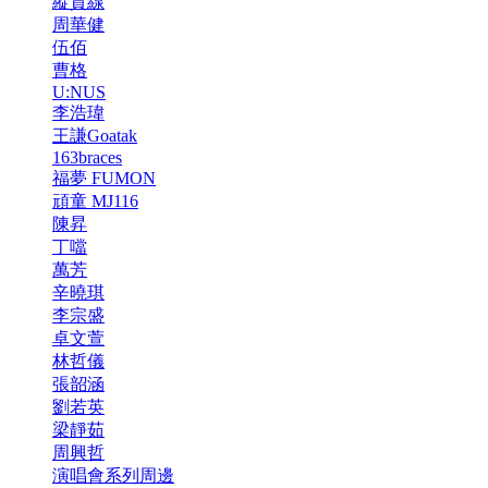
縱貫線
周華健
伍佰
曹格
U:NUS
李浩瑋
王謙Goatak
163braces
福夢 FUMON
頑童 MJ116
陳昇
丁噹
萬芳
辛曉琪
李宗盛
卓文萱
林哲儀
張韶涵
劉若英
梁靜茹
周興哲
演唱會系列周邊