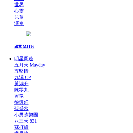
世界
心靈
兒童
演奏
頑童 MJ116
明星周邊
五月天 Mayday
五堅情
九澤 CP
黃鴻升
陳零九
齊豫
徐懷鈺
孫盛希
小男孩樂團
八三夭 831
蘇打綠