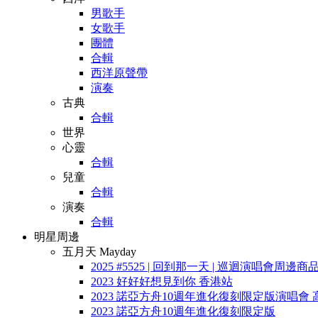
男歌手
女歌手
團體
合輯
西洋原聲帶
演奏
古典
合輯
世界
心靈
合輯
兒童
合輯
演奏
合輯
明星周邊
五月天 Mayday
2025 #5525 | 回到那一天 | 巡迴演唱會周邊商
2023 好好好想見到你 香港站
2023 諾亞方舟10週年進化復刻限定版演唱會 
2023 諾亞方舟10週年進化復刻限定版