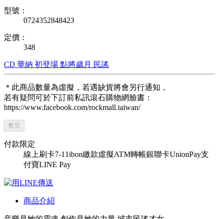
型號：
0724352848423
定價：
348
CD
華納
初登場
點將歲月
民謠
＊此商品數量為虛擬，若遇缺貨將會另行通知，
若有疑問可於下訂前私訊滾石購物網臉書：
https://www.facebook.com/rockmall.taiwan/
售完
付款限定
線上刷卡
7-11ibon繳款
虛擬ATM轉帳
銀聯卡UnionPay
支
付寶
LINE Pay
商品介紹
音樂是她的靈魂 創作是她的力量 城市民謠才女