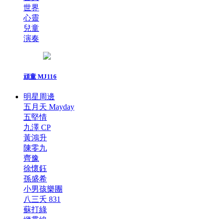
世界
心靈
兒童
演奏
頑童 MJ116
明星周邊
五月天 Mayday
五堅情
九澤 CP
黃鴻升
陳零九
齊豫
徐懷鈺
孫盛希
小男孩樂團
八三夭 831
蘇打綠