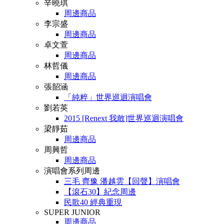
辛曉琪
周邊商品
李宗盛
周邊商品
卓文萱
周邊商品
林哲儀
周邊商品
張韶涵
「純粹」世界巡迴演唱會
劉若英
2015 [Renext 我敢]世界巡迴演唱會
梁靜茹
周邊商品
周興哲
周邊商品
演唱會系列周邊
三毛 齊豫 潘越雲【回聲】演唱會
【滾石30】紀念周邊
民歌40 經典重現
SUPER JUNIOR
周邊商品