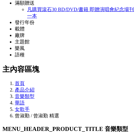
滿額贈送
凡購買滾石30 BD/DVD/書籍 即贈演唱會紀念場刊
一本
發行年份
載體
廠牌
主題館
樂風
語種
主內容區塊
首頁
產品介紹
音樂類型
華語
女歌手
曾淑勤 / 曾淑勤 精選
MENU_HEADER_PRODUCT_TITLE
音樂類型