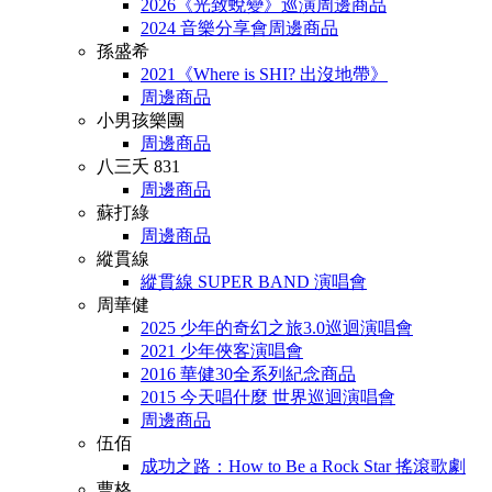
2026《光致蛻變》巡演周邊商品
2024 音樂分享會周邊商品
孫盛希
2021《Where is SHI? 出沒地帶》
周邊商品
小男孩樂團
周邊商品
八三夭 831
周邊商品
蘇打綠
周邊商品
縱貫線
縱貫線 SUPER BAND 演唱會
周華健
2025 少年的奇幻之旅3.0巡迴演唱會
2021 少年俠客演唱會
2016 華健30全系列紀念商品
2015 今天唱什麼 世界巡迴演唱會
周邊商品
伍佰
成功之路：How to Be a Rock Star 搖滾歌劇
曹格