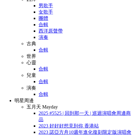
男歌手
女歌手
團體
合輯
西洋原聲帶
演奏
古典
合輯
世界
心靈
合輯
兒童
合輯
演奏
合輯
明星周邊
五月天 Mayday
2025 #5525 | 回到那一天 | 巡迴演唱會周邊商
品
2023 好好好想見到你 香港站
2023 諾亞方舟10週年進化復刻限定版演唱會