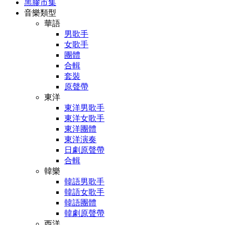
黑膠市集
音樂類型
華語
男歌手
女歌手
團體
合輯
套裝
原聲帶
東洋
東洋男歌手
東洋女歌手
東洋團體
東洋演奏
日劇原聲帶
合輯
韓樂
韓語男歌手
韓語女歌手
韓語團體
韓劇原聲帶
西洋