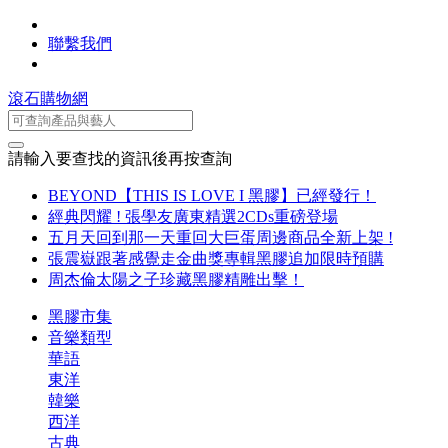
聯繫我們
滾石購物網
請輸入要查找的資訊後再按查詢
BEYOND【THIS IS LOVE I 黑膠】已經發行！
經典閃耀 ! 張學友廣東精選2CDs重磅登場
五月天回到那一天重回大巨蛋周邊商品全新上架 !
張震嶽跟著感覺走金曲獎專輯黑膠追加限時預購
周杰倫太陽之子珍藏黑膠精雕出擊！
黑膠市集
音樂類型
華語
東洋
韓樂
西洋
古典