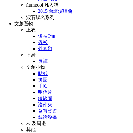
flumpool 凡人譜
2015 台北演唱會
滾石聯名系列
文創選物
上衣
短袖T恤
襯衫
外套類
下身
長褲
文創小物
貼紙
拼圖
手帕
明信片
鑰匙圈
證件夾
益智桌遊
藝術餐瓷
3C及周邊
其他