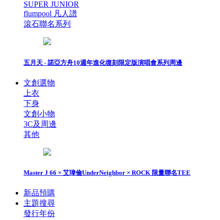
SUPER JUNIOR
flumpool 凡人譜
滾石聯名系列
五月天 - 諾亞方舟10週年進化復刻限定版演唱會系列周邊
文創選物
上衣
下身
文創小物
3C及周邊
其他
Master J 66 × 艾瑋倫UnderNeighbor × ROCK 限量聯名TEE
新品預購
主題搜尋
發行年份