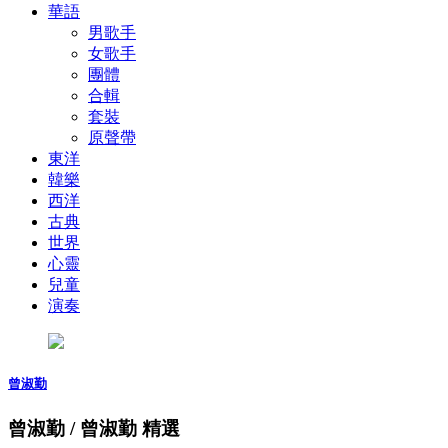
華語
男歌手
女歌手
團體
合輯
套裝
原聲帶
東洋
韓樂
西洋
古典
世界
心靈
兒童
演奏
曾淑勤
曾淑勤 / 曾淑勤 精選