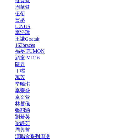
縱貫線
周華健
伍佰
曹格
U:NUS
李浩瑋
王謙Goatak
163braces
福夢 FUMON
頑童 MJ116
陳昇
丁噹
萬芳
辛曉琪
李宗盛
卓文萱
林哲儀
張韶涵
劉若英
梁靜茹
周興哲
演唱會系列周邊