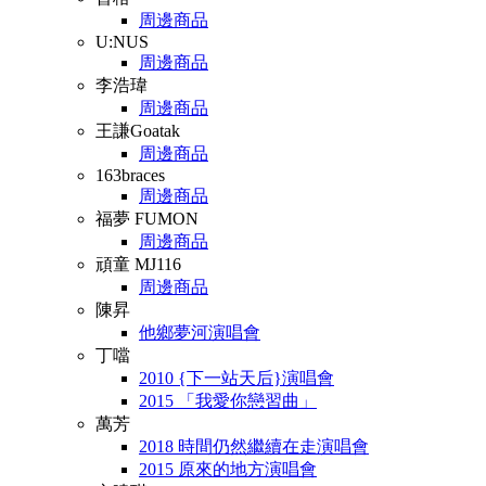
周邊商品
U:NUS
周邊商品
李浩瑋
周邊商品
王謙Goatak
周邊商品
163braces
周邊商品
福夢 FUMON
周邊商品
頑童 MJ116
周邊商品
陳昇
他鄉夢河演唱會
丁噹
2010 {下一站天后}演唱會
2015 「我愛你戀習曲」
萬芳
2018 時間仍然繼續在走演唱會
2015 原來的地方演唱會