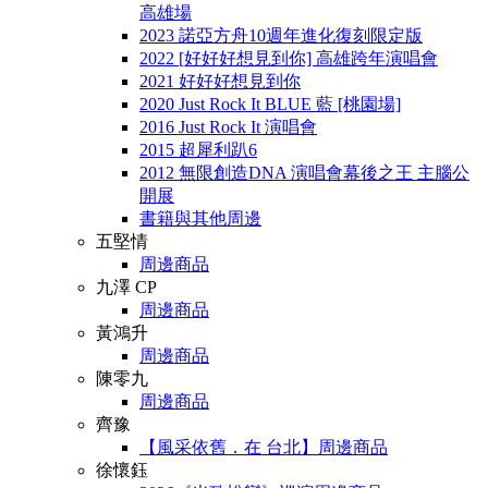
高雄場
2023 諾亞方舟10週年進化復刻限定版
2022 [好好好想見到你] 高雄跨年演唱會
2021 好好好想見到你
2020 Just Rock It BLUE 藍 [桃園場]
2016 Just Rock It 演唱會
2015 超犀利趴6
2012 無限創造DNA 演唱會幕後之王 主腦公
開展
書籍與其他周邊
五堅情
周邊商品
九澤 CP
周邊商品
黃鴻升
周邊商品
陳零九
周邊商品
齊豫
【風采依舊．在 台北】周邊商品
徐懷鈺