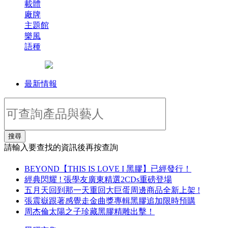
載體
廠牌
主題館
樂風
語種
最新情報
搜尋
請輸入要查找的資訊後再按查詢
BEYOND【THIS IS LOVE I 黑膠】已經發行！
經典閃耀 ! 張學友廣東精選2CDs重磅登場
五月天回到那一天重回大巨蛋周邊商品全新上架 !
張震嶽跟著感覺走金曲獎專輯黑膠追加限時預購
周杰倫太陽之子珍藏黑膠精雕出擊！