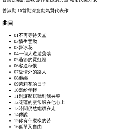
曾淑勤 16首勤深意動氣質代表作
曲目
01不再等待天堂
02情生意動
03魯冰花
04一個人遊遊蕩蕩
05過節的霓虹燈
06客途秋恨
07愛情外的路人
08纏綿
09茉莉花的日子
10寫給年輕
11別讓鄰居聽到我哭聲
12花蓮的雲常飄在他心上
13時間仍然繼續在走
14傳說
15你有什麼樣的苦
16孤單又自由