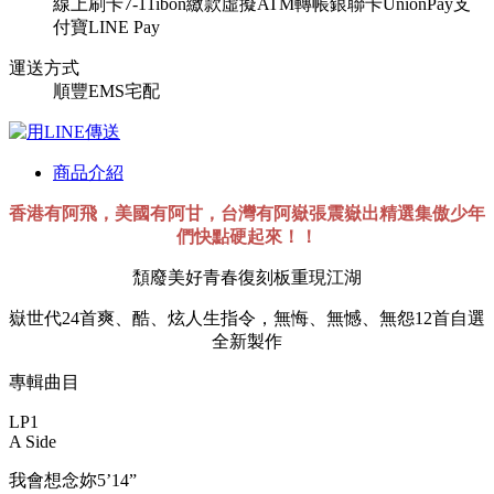
線上刷卡
7-11ibon繳款
虛擬ATM轉帳
銀聯卡UnionPay
支
付寶
LINE Pay
運送方式
順豐
EMS
宅配
商品介紹
香港有阿飛，美國有阿甘，台灣有阿嶽張震嶽出精選集傲少年
們快點硬起來！！
頹廢美好青春復刻板重現江湖
嶽世代24首爽、酷、炫人生指令，無悔、無憾、無怨12首自選
全新製作
專輯曲目
LP1
A Side
我會想念妳5’14”