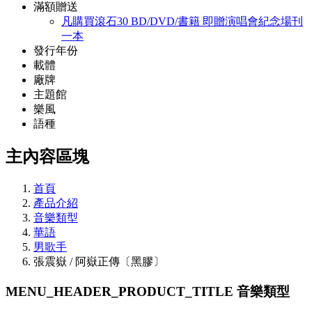
滿額贈送
凡購買滾石30 BD/DVD/書籍 即贈演唱會紀念場刊
一本
發行年份
載體
廠牌
主題館
樂風
語種
主內容區塊
首頁
產品介紹
音樂類型
華語
男歌手
張震嶽 / 阿嶽正傳〔黑膠〕
MENU_HEADER_PRODUCT_TITLE
音樂類型