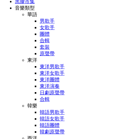
黑膠市集
音樂類型
華語
男歌手
女歌手
團體
合輯
套裝
原聲帶
東洋
東洋男歌手
東洋女歌手
東洋團體
東洋演奏
日劇原聲帶
合輯
韓樂
韓語男歌手
韓語女歌手
韓語團體
韓劇原聲帶
西洋