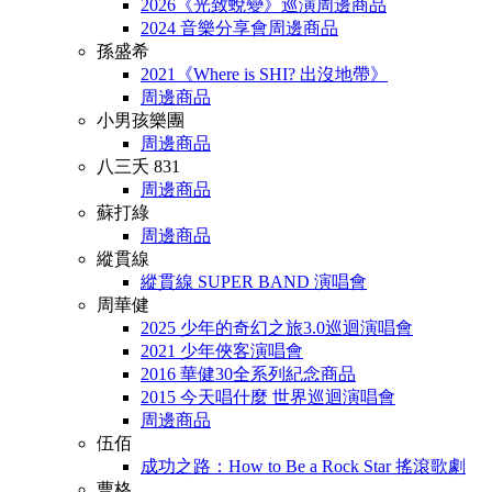
2026《光致蛻變》巡演周邊商品
2024 音樂分享會周邊商品
孫盛希
2021《Where is SHI? 出沒地帶》
周邊商品
小男孩樂團
周邊商品
八三夭 831
周邊商品
蘇打綠
周邊商品
縱貫線
縱貫線 SUPER BAND 演唱會
周華健
2025 少年的奇幻之旅3.0巡迴演唱會
2021 少年俠客演唱會
2016 華健30全系列紀念商品
2015 今天唱什麼 世界巡迴演唱會
周邊商品
伍佰
成功之路：How to Be a Rock Star 搖滾歌劇
曹格