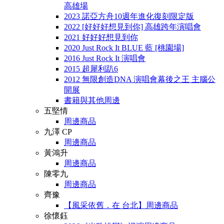
高雄場
2023 諾亞方舟10週年進化復刻限定版
2022 [好好好想見到你] 高雄跨年演唱會
2021 好好好想見到你
2020 Just Rock It BLUE 藍 [桃園場]
2016 Just Rock It 演唱會
2015 超犀利趴6
2012 無限創造DNA 演唱會幕後之王 主腦公
開展
書籍與其他周邊
五堅情
周邊商品
九澤 CP
周邊商品
黃鴻升
周邊商品
陳零九
周邊商品
齊豫
【風采依舊．在 台北】周邊商品
徐懷鈺