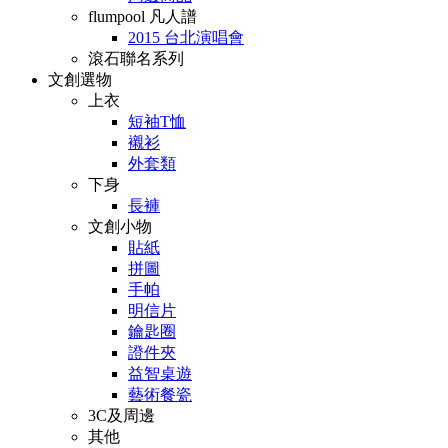
flumpool 凡人譜
2015 台北演唱會
滾石聯名系列
文創選物
上衣
短袖T恤
襯衫
外套類
下身
長褲
文創小物
貼紙
拼圖
手帕
明信片
鑰匙圈
證件夾
益智桌遊
藝術餐瓷
3C及周邊
其他