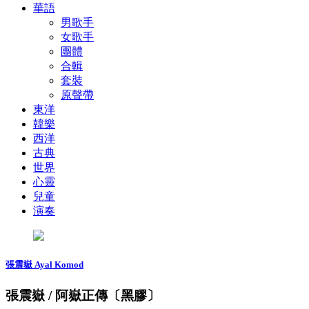
華語
男歌手
女歌手
團體
合輯
套裝
原聲帶
東洋
韓樂
西洋
古典
世界
心靈
兒童
演奏
張震嶽 Ayal Komod
張震嶽 / 阿嶽正傳〔黑膠〕