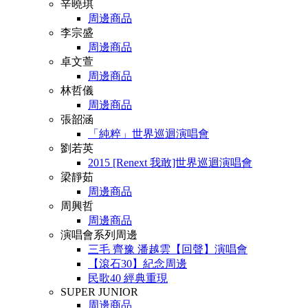
辛曉琪
周邊商品
李宗盛
周邊商品
卓文萱
周邊商品
林哲儀
周邊商品
張韶涵
「純粹」世界巡迴演唱會
劉若英
2015 [Renext 我敢]世界巡迴演唱會
梁靜茹
周邊商品
周興哲
周邊商品
演唱會系列周邊
三毛 齊豫 潘越雲【回聲】演唱會
【滾石30】紀念周邊
民歌40 經典重現
SUPER JUNIOR
周邊商品