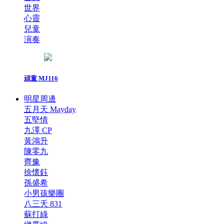
世界
心靈
兒童
演奏
頑童 MJ116
明星周邊
五月天 Mayday
五堅情
九澤 CP
黃鴻升
陳零九
齊豫
徐懷鈺
孫盛希
小男孩樂團
八三夭 831
蘇打綠