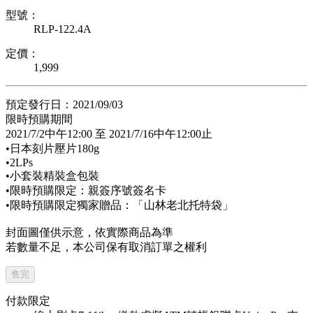
型號：
RLP-122.4A
定價：
1,999
預定發行日：2021/09/03
限時預購期間
2021/7/2中午12:00 至 2021/7/16中午12:00止
•日本刻片壓片180g
•2LPs
•小套裝精裝盒包裝
•限時預購限定：親簽序號簽名卡
•限時預購限定獨家贈品：「山林老北托特袋」
封面圖僅供示意，依實際商品為準
若數量不足，本公司保有取消訂單之權利
售完
付款限定