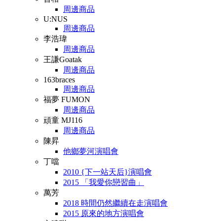
周邊商品
U:NUS
周邊商品
李浩瑋
周邊商品
王謙Goatak
周邊商品
163braces
周邊商品
福夢 FUMON
周邊商品
頑童 MJ116
周邊商品
陳昇
他鄉夢河演唱會
丁噹
2010 {下一站天后}演唱會
2015 「我愛你戀習曲」
萬芳
2018 時間仍然繼續在走演唱會
2015 原來的地方演唱會