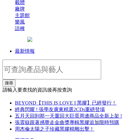
載體
廠牌
主題館
樂風
語種
最新情報
搜尋
請輸入要查找的資訊後再按查詢
BEYOND【THIS IS LOVE I 黑膠】已經發行！
經典閃耀 ! 張學友廣東精選2CDs重磅登場
五月天回到那一天重回大巨蛋周邊商品全新上架 !
張震嶽跟著感覺走金曲獎專輯黑膠追加限時預購
周杰倫太陽之子珍藏黑膠精雕出擊！