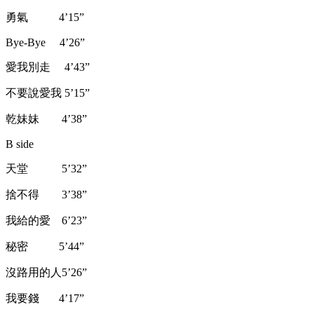
勇氣 4’15”
Bye-Bye 4’26”
愛我別走 4’43”
不要說愛我 5’15”
乾妹妹 4’38”
B side
天堂 5’32”
捨不得 3’38”
我給的愛 6’23”
秘密 5’44”
沒路用的人5’26”
我要錢 4’17”