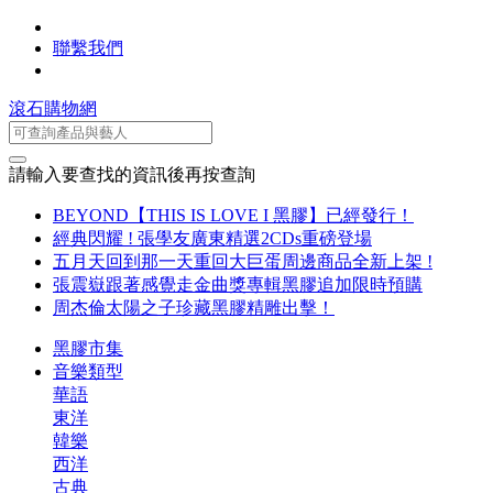
聯繫我們
滾石購物網
請輸入要查找的資訊後再按查詢
BEYOND【THIS IS LOVE I 黑膠】已經發行！
經典閃耀 ! 張學友廣東精選2CDs重磅登場
五月天回到那一天重回大巨蛋周邊商品全新上架 !
張震嶽跟著感覺走金曲獎專輯黑膠追加限時預購
周杰倫太陽之子珍藏黑膠精雕出擊！
黑膠市集
音樂類型
華語
東洋
韓樂
西洋
古典