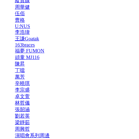
縱貫線
周華健
伍佰
曹格
U:NUS
李浩瑋
王謙Goatak
163braces
福夢 FUMON
頑童 MJ116
陳昇
丁噹
萬芳
辛曉琪
李宗盛
卓文萱
林哲儀
張韶涵
劉若英
梁靜茹
周興哲
演唱會系列周邊