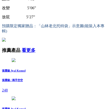
改變 5’06”
放屁 5’27”
預購限定獨家贈品：「山林老北托特袋」示意圖(能裝入本專
輯)
推薦產品
看更多
張震嶽 Ayal Komod
張震嶽 / 兩手空空
248
張震嶽 Ayal Komod