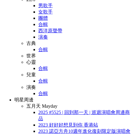
男歌手
女歌手
團體
合輯
西洋原聲帶
演奏
古典
合輯
世界
心靈
合輯
兒童
合輯
演奏
合輯
明星周邊
五月天 Mayday
2025 #5525 | 回到那一天 | 巡迴演唱會周邊商
品
2023 好好好想見到你 香港站
2023 諾亞方舟10週年進化復刻限定版演唱會