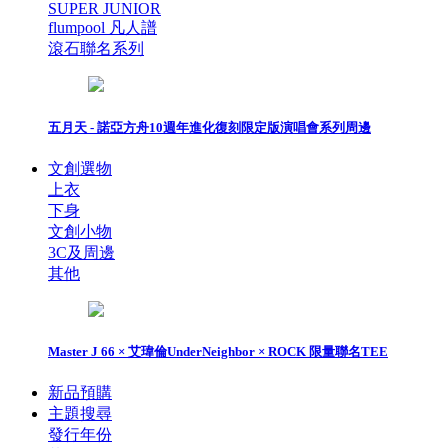
SUPER JUNIOR
flumpool 凡人譜
滾石聯名系列
五月天 - 諾亞方舟10週年進化復刻限定版演唱會系列周邊
文創選物
上衣
下身
文創小物
3C及周邊
其他
Master J 66 × 艾瑋倫UnderNeighbor × ROCK 限量聯名TEE
新品預購
主題搜尋
發行年份