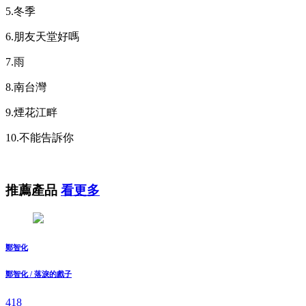
5.冬季
6.朋友天堂好嗎
7.雨
8.南台灣
9.煙花江畔
10.不能告訴你
推薦產品
看更多
鄭智化
鄭智化 / 落淚的戲子
418