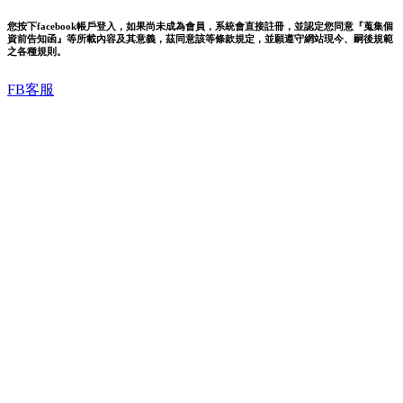
您按下facebook帳戶登入，如果尚未成為會員，系統會直接註冊，並認定您同意『蒐集個
資前告知函』等所載內容及其意義，茲同意該等條款規定，並願遵守網站現今、嗣後規範
之各種規則。
FB客服