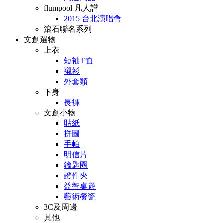
flumpool 凡人譜
2015 台北演唱會
滾石聯名系列
文創選物
上衣
短袖T恤
襯衫
外套類
下身
長褲
文創小物
貼紙
拼圖
手帕
明信片
鑰匙圈
證件夾
益智桌遊
藝術餐瓷
3C及周邊
其他