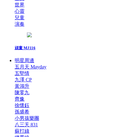
世界
心靈
兒童
演奏
頑童 MJ116
明星周邊
五月天 Mayday
五堅情
九澤 CP
黃鴻升
陳零九
齊豫
徐懷鈺
孫盛希
小男孩樂團
八三夭 831
蘇打綠