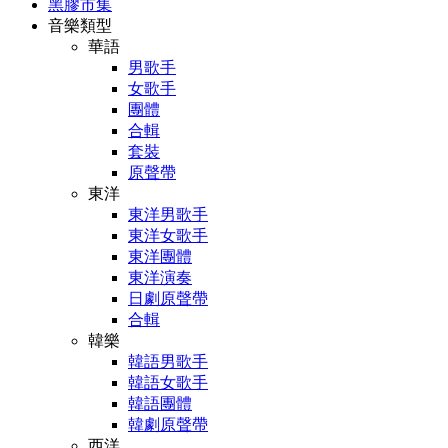
黑膠市集
音樂類型
華語
男歌手
女歌手
團體
合輯
套裝
原聲帶
東洋
東洋男歌手
東洋女歌手
東洋團體
東洋演奏
日劇原聲帶
合輯
韓樂
韓語男歌手
韓語女歌手
韓語團體
韓劇原聲帶
西洋