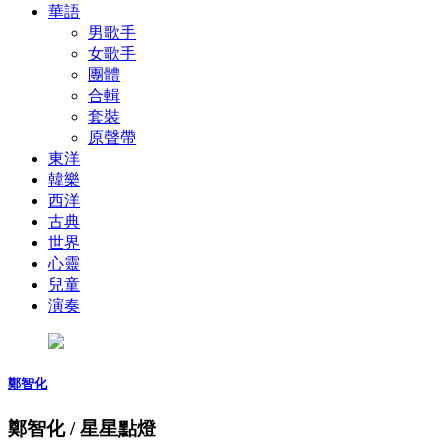
華語
男歌手
女歌手
團體
合輯
套裝
原聲帶
東洋
韓樂
西洋
古典
世界
心靈
兒童
演奏
鄭智化
鄭智化 / 星星點燈