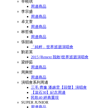
辛曉琪
周邊商品
李宗盛
周邊商品
卓文萱
周邊商品
林哲儀
周邊商品
張韶涵
「純粹」世界巡迴演唱會
劉若英
2015 [Renext 我敢]世界巡迴演唱會
梁靜茹
周邊商品
周興哲
周邊商品
演唱會系列周邊
三毛 齊豫 潘越雲【回聲】演唱會
【滾石30】紀念周邊
民歌40 經典重現
SUPER JUNIOR
周邊商品