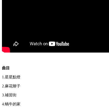
曲目
1.星星點燈
2.麻花辮子
3.補習街
4.蝸牛的家