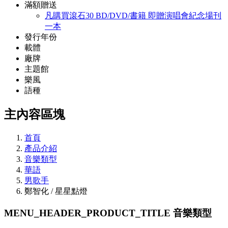
滿額贈送
凡購買滾石30 BD/DVD/書籍 即贈演唱會紀念場刊
一本
發行年份
載體
廠牌
主題館
樂風
語種
主內容區塊
首頁
產品介紹
音樂類型
華語
男歌手
鄭智化 / 星星點燈
MENU_HEADER_PRODUCT_TITLE
音樂類型