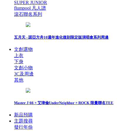
SUPER JUNIOR
flumpool 凡人譜
滾石聯名系列
五月天 - 諾亞方舟10週年進化復刻限定版演唱會系列周邊
文創選物
上衣
下身
文創小物
3C及周邊
其他
Master J 66 × 艾瑋倫UnderNeighbor × ROCK 限量聯名TEE
新品預購
主題搜尋
發行年份