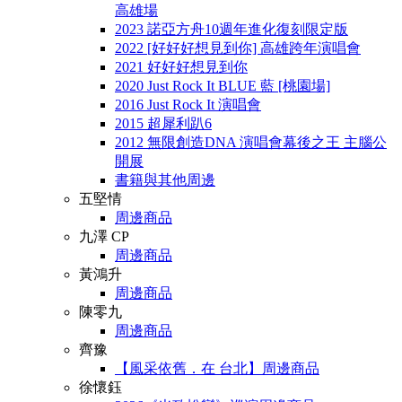
高雄場
2023 諾亞方舟10週年進化復刻限定版
2022 [好好好想見到你] 高雄跨年演唱會
2021 好好好想見到你
2020 Just Rock It BLUE 藍 [桃園場]
2016 Just Rock It 演唱會
2015 超犀利趴6
2012 無限創造DNA 演唱會幕後之王 主腦公
開展
書籍與其他周邊
五堅情
周邊商品
九澤 CP
周邊商品
黃鴻升
周邊商品
陳零九
周邊商品
齊豫
【風采依舊．在 台北】周邊商品
徐懷鈺