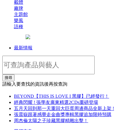
載體
廠牌
主題館
樂風
語種
最新情報
搜尋
請輸入要查找的資訊後再按查詢
BEYOND【THIS IS LOVE I 黑膠】已經發行！
經典閃耀 ! 張學友廣東精選2CDs重磅登場
五月天回到那一天重回大巨蛋周邊商品全新上架 !
張震嶽跟著感覺走金曲獎專輯黑膠追加限時預購
周杰倫太陽之子珍藏黑膠精雕出擊！