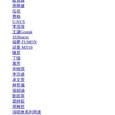
縱貫線
周華健
伍佰
曹格
U:NUS
李浩瑋
王謙Goatak
163braces
福夢 FUMON
頑童 MJ116
陳昇
丁噹
萬芳
辛曉琪
李宗盛
卓文萱
林哲儀
張韶涵
劉若英
梁靜茹
周興哲
演唱會系列周邊