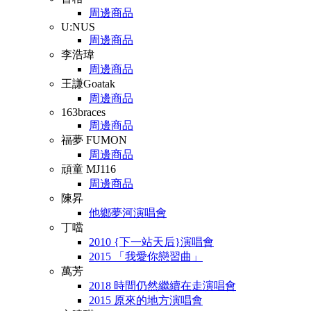
周邊商品
U:NUS
周邊商品
李浩瑋
周邊商品
王謙Goatak
周邊商品
163braces
周邊商品
福夢 FUMON
周邊商品
頑童 MJ116
周邊商品
陳昇
他鄉夢河演唱會
丁噹
2010 {下一站天后}演唱會
2015 「我愛你戀習曲」
萬芳
2018 時間仍然繼續在走演唱會
2015 原來的地方演唱會