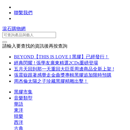
聯繫我們
滾石購物網
請輸入要查找的資訊後再按查詢
BEYOND【THIS IS LOVE I 黑膠】已經發行！
經典閃耀 ! 張學友廣東精選2CDs重磅登場
五月天回到那一天重回大巨蛋周邊商品全新上架 !
張震嶽跟著感覺走金曲獎專輯黑膠追加限時預購
周杰倫太陽之子珍藏黑膠精雕出擊！
黑膠市集
音樂類型
華語
東洋
韓樂
西洋
古典