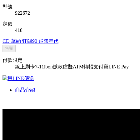
型號：
922672
定價：
418
CD
華納
狂飆90
飛碟年代
售完
付款限定
線上刷卡
7-11ibon繳款
虛擬ATM轉帳
支付寶
LINE Pay
商品介紹