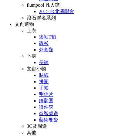
flumpool 凡人譜
2015 台北演唱會
滾石聯名系列
文創選物
上衣
短袖T恤
襯衫
外套類
下身
長褲
文創小物
貼紙
拼圖
手帕
明信片
鑰匙圈
證件夾
益智桌遊
藝術餐瓷
3C及周邊
其他