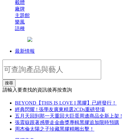
載體
廠牌
主題館
樂風
語種
最新情報
搜尋
請輸入要查找的資訊後再按查詢
BEYOND【THIS IS LOVE I 黑膠】已經發行！
經典閃耀 ! 張學友廣東精選2CDs重磅登場
五月天回到那一天重回大巨蛋周邊商品全新上架 !
張震嶽跟著感覺走金曲獎專輯黑膠追加限時預購
周杰倫太陽之子珍藏黑膠精雕出擊！