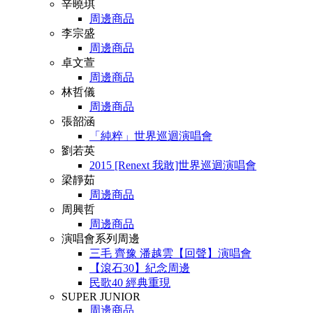
辛曉琪
周邊商品
李宗盛
周邊商品
卓文萱
周邊商品
林哲儀
周邊商品
張韶涵
「純粹」世界巡迴演唱會
劉若英
2015 [Renext 我敢]世界巡迴演唱會
梁靜茹
周邊商品
周興哲
周邊商品
演唱會系列周邊
三毛 齊豫 潘越雲【回聲】演唱會
【滾石30】紀念周邊
民歌40 經典重現
SUPER JUNIOR
周邊商品