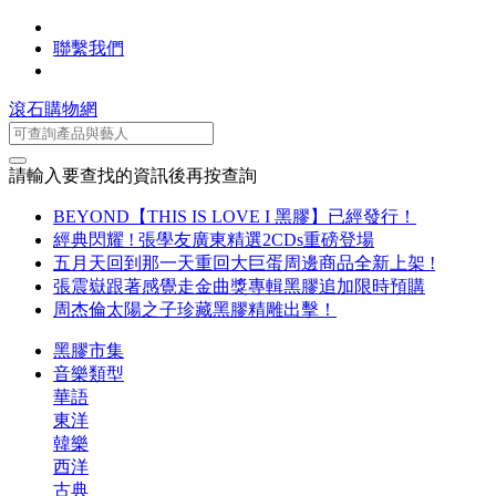
聯繫我們
滾石購物網
請輸入要查找的資訊後再按查詢
BEYOND【THIS IS LOVE I 黑膠】已經發行！
經典閃耀 ! 張學友廣東精選2CDs重磅登場
五月天回到那一天重回大巨蛋周邊商品全新上架 !
張震嶽跟著感覺走金曲獎專輯黑膠追加限時預購
周杰倫太陽之子珍藏黑膠精雕出擊！
黑膠市集
音樂類型
華語
東洋
韓樂
西洋
古典