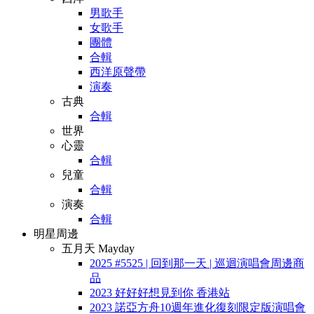
男歌手
女歌手
團體
合輯
西洋原聲帶
演奏
古典
合輯
世界
心靈
合輯
兒童
合輯
演奏
合輯
明星周邊
五月天 Mayday
2025 #5525 | 回到那一天 | 巡迴演唱會周邊商
品
2023 好好好想見到你 香港站
2023 諾亞方舟10週年進化復刻限定版演唱會