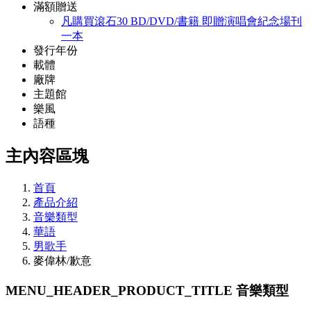
滿額贈送
凡購買滾石30 BD/DVD/書籍 即贈演唱會紀念場刊
一本
發行年份
載體
廠牌
主題館
樂風
語種
主內容區塊
首頁
產品介紹
音樂類型
華語
男歌手
麥偉林/歉意
MENU_HEADER_PRODUCT_TITLE
音樂類型