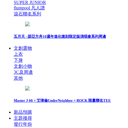
SUPER JUNIOR
flumpool 凡人譜
滾石聯名系列
五月天 - 諾亞方舟10週年進化復刻限定版演唱會系列周邊
文創選物
上衣
下身
文創小物
3C及周邊
其他
Master J 66 × 艾瑋倫UnderNeighbor × ROCK 限量聯名TEE
新品預購
主題搜尋
發行年份