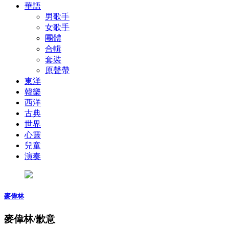
華語
男歌手
女歌手
團體
合輯
套裝
原聲帶
東洋
韓樂
西洋
古典
世界
心靈
兒童
演奏
麥偉林
麥偉林/歉意