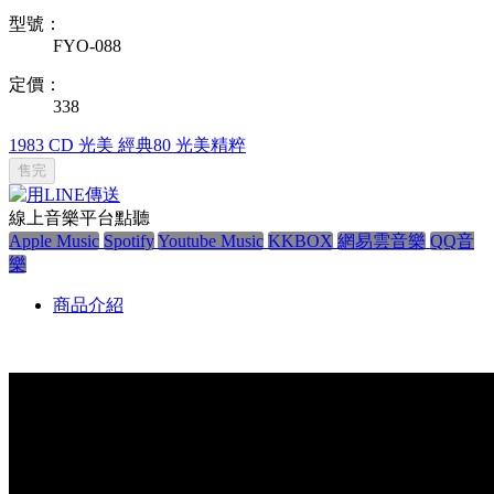
型號：
FYO-088
定價：
338
1983
CD
光美
經典80
光美精粹
售完
線上音樂平台點聽
Apple Music
Spotify
Youtube Music
KKBOX
網易雲音樂
QQ音
樂
商品介紹