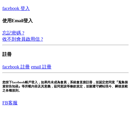
facebook 登入
使用Email登入
忘記密碼 ?
收不到會員啟用信 ?
註冊
facebook 註冊
email 註冊
您按下facebook帳戶登入，如果尚未成為會員，系統會直接註冊，並認定您同意『蒐集個
資前告知函』等所載內容及其意義，茲同意該等條款規定，並願遵守網站現今、嗣後規範
之各種規則。
FB客服