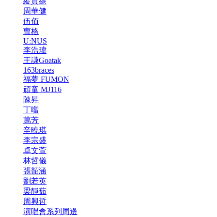
縱貫線
周華健
伍佰
曹格
U:NUS
李浩瑋
王謙Goatak
163braces
福夢 FUMON
頑童 MJ116
陳昇
丁噹
萬芳
辛曉琪
李宗盛
卓文萱
林哲儀
張韶涵
劉若英
梁靜茹
周興哲
演唱會系列周邊