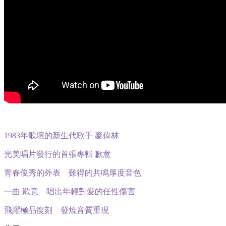
1983年歌壇的新生代歌手 麥偉林
光美唱片發行的首張專輯 歉意
青春俊秀的外表 難得的共鳴厚度音色
一曲 歉意 唱出年輕對愛的任性傷害
飛躍極品復刻 發燒音質重現