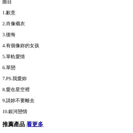
曲目
1.歉意
2.肖像襯衣
3.後悔
4.有個像妳的女孩
5.單軌愛情
6.單戀
7.PS.我愛妳
8.愛在星空裡
9.請妳不要離去
10.銀河戀情
推薦產品
看更多