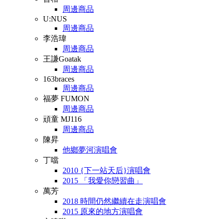
周邊商品
U:NUS
周邊商品
李浩瑋
周邊商品
王謙Goatak
周邊商品
163braces
周邊商品
福夢 FUMON
周邊商品
頑童 MJ116
周邊商品
陳昇
他鄉夢河演唱會
丁噹
2010 {下一站天后}演唱會
2015 「我愛你戀習曲」
萬芳
2018 時間仍然繼續在走演唱會
2015 原來的地方演唱會