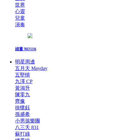
世界
心靈
兒童
演奏
頑童 MJ116
明星周邊
五月天 Mayday
五堅情
九澤 CP
黃鴻升
陳零九
齊豫
徐懷鈺
孫盛希
小男孩樂團
八三夭 831
蘇打綠