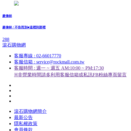
麥偉林
麥偉林 / 不告而別■這裡到那裡
288
滾石購物網
客服專線 : 02-66017770
客服信箱 : service@rockmall.com.tw
客服時間 : 週一 ~ 週五 AM:10:00 ~ PM:17:30
※非營業時間請多利用客服信箱或私訊FB粉絲專頁留言
滾石購物網簡介
最新公告
隱私權政策
會員條款