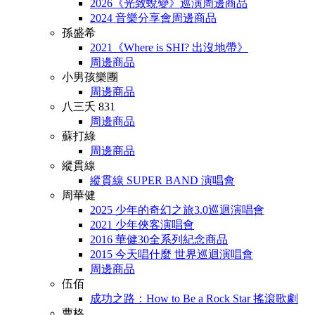
2026《光致蛻變》巡演周邊商品
2024 音樂分享會周邊商品
孫盛希
2021《Where is SHI? 出沒地帶》
周邊商品
小男孩樂團
周邊商品
八三夭 831
周邊商品
蘇打綠
周邊商品
縱貫線
縱貫線 SUPER BAND 演唱會
周華健
2025 少年的奇幻之旅3.0巡迴演唱會
2021 少年俠客演唱會
2016 華健30全系列紀念商品
2015 今天唱什麼 世界巡迴演唱會
周邊商品
伍佰
成功之路：How to Be a Rock Star 搖滾歌劇
曹格