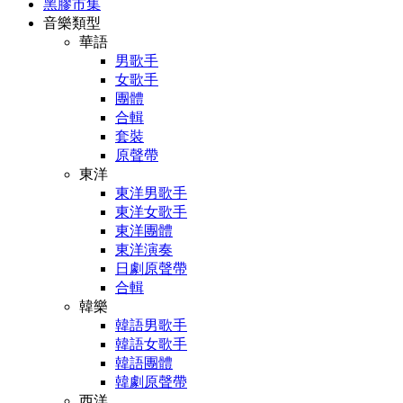
黑膠市集
音樂類型
華語
男歌手
女歌手
團體
合輯
套裝
原聲帶
東洋
東洋男歌手
東洋女歌手
東洋團體
東洋演奏
日劇原聲帶
合輯
韓樂
韓語男歌手
韓語女歌手
韓語團體
韓劇原聲帶
西洋