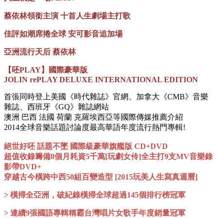
蔡依林領銜主演 十首人生劇場主打歌
佳評如潮席捲全球 安可影音追加場
亞洲流行天后 蔡依林
【呸PLAY】國際豪華版
JOLIN rePLAY DELUXE INTERNATIONAL EDITION
首張同時登上美國《時代雜誌》官網、加拿大《CMB》音樂
雜誌、西班牙《GQ》雜誌網站
澳洲 巴西 法國 荷蘭 克羅埃西亞等國際傳媒推薦介紹
2014全球音樂話題討論度最高華語年度流行熱門專輯!
絕世好呸 話題不墜 國際級豪華旗艦版 CD+DVD
超值收錄籌備8個月耗資5千萬[玩劇女伶]全主打9支MV音樂錄
影帶DVD+
穿越古今橫跨中西50組百變造型 [2015玩美人生寫真週曆]
> 橫掃全亞洲，破紀錄橫掃全球超過145個排行榜冠軍
> 連續9張國語專輯稱霸台灣唱片女歌手年度銷量冠軍