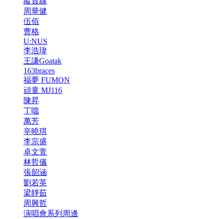
縱貫線
周華健
伍佰
曹格
U:NUS
李浩瑋
王謙Goatak
163braces
福夢 FUMON
頑童 MJ116
陳昇
丁噹
萬芳
辛曉琪
李宗盛
卓文萱
林哲儀
張韶涵
劉若英
梁靜茹
周興哲
演唱會系列周邊