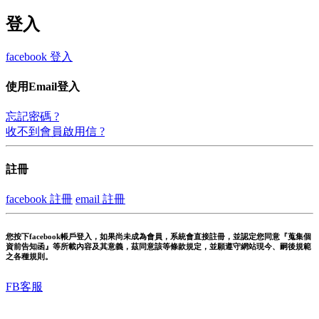
登入
facebook 登入
使用Email登入
忘記密碼 ?
收不到會員啟用信 ?
註冊
facebook 註冊
email 註冊
您按下facebook帳戶登入，如果尚未成為會員，系統會直接註冊，並認定您同意『蒐集個
資前告知函』等所載內容及其意義，茲同意該等條款規定，並願遵守網站現今、嗣後規範
之各種規則。
FB客服