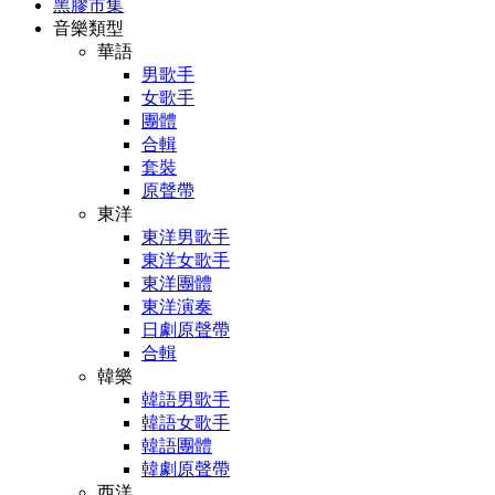
黑膠市集
音樂類型
華語
男歌手
女歌手
團體
合輯
套裝
原聲帶
東洋
東洋男歌手
東洋女歌手
東洋團體
東洋演奏
日劇原聲帶
合輯
韓樂
韓語男歌手
韓語女歌手
韓語團體
韓劇原聲帶
西洋