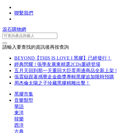
聯繫我們
滾石購物網
請輸入要查找的資訊後再按查詢
BEYOND【THIS IS LOVE I 黑膠】已經發行！
經典閃耀 ! 張學友廣東精選2CDs重磅登場
五月天回到那一天重回大巨蛋周邊商品全新上架 !
張震嶽跟著感覺走金曲獎專輯黑膠追加限時預購
周杰倫太陽之子珍藏黑膠精雕出擊！
黑膠市集
音樂類型
華語
東洋
韓樂
西洋
古典