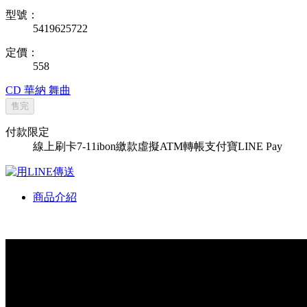
型號：
5419625722
定價：
558
CD
華納
舞曲
售完
付款限定
線上刷卡
7-11ibon繳款
虛擬ATM轉帳
支付寶
LINE Pay
商品介紹