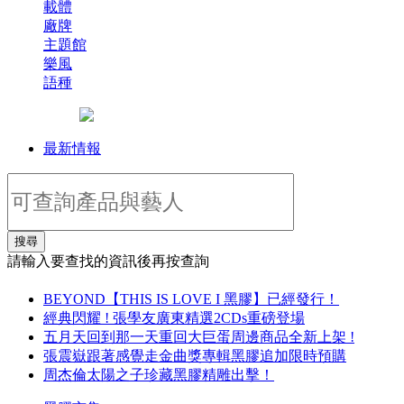
載體
廠牌
主題館
樂風
語種
最新情報
搜尋
請輸入要查找的資訊後再按查詢
BEYOND【THIS IS LOVE I 黑膠】已經發行！
經典閃耀 ! 張學友廣東精選2CDs重磅登場
五月天回到那一天重回大巨蛋周邊商品全新上架 !
張震嶽跟著感覺走金曲獎專輯黑膠追加限時預購
周杰倫太陽之子珍藏黑膠精雕出擊！