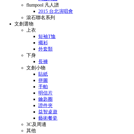
flumpool 凡人譜
2015 台北演唱會
滾石聯名系列
文創選物
上衣
短袖T恤
襯衫
外套類
下身
長褲
文創小物
貼紙
拼圖
手帕
明信片
鑰匙圈
證件夾
益智桌遊
藝術餐瓷
3C及周邊
其他