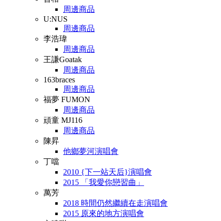
周邊商品
U:NUS
周邊商品
李浩瑋
周邊商品
王謙Goatak
周邊商品
163braces
周邊商品
福夢 FUMON
周邊商品
頑童 MJ116
周邊商品
陳昇
他鄉夢河演唱會
丁噹
2010 {下一站天后}演唱會
2015 「我愛你戀習曲」
萬芳
2018 時間仍然繼續在走演唱會
2015 原來的地方演唱會