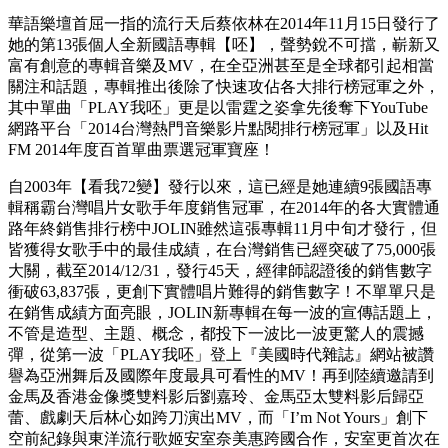
華語樂壇首屈一指的流行天后蔡依林在2014年11月15日發行了
她的第13張個人全新國語專輯【呸】，聲勢銳不可擋，嶄新又
富有創意的專輯音樂及MV，在全亞洲甚至是全球都引起相當
關注和話題，專輯推出後除了快速攻佔各大排行榜冠軍之外，
其中單曲「PLAY我呸」更是以雷霆之姿拿先後奪下YouTube
網路平台「2014台灣熱門音樂影片點閱排行榜冠軍」以及Hit
FM 2014年度百首單曲票選冠軍寶座！
自2003年【看我72變】發行以來，這已經是她連續9張國語專
輯稱霸台灣唱片女歌手年度銷售冠軍，在2014年的各大實體通
路年終銷售排行榜中JOLIN雖然這張專輯11月中旬才發行，但
皆獲得女歌手中的最佳成績，在台灣銷售已經突破了75,000張
大關，截至2014/12/31，發行45天，經律師認證後的銷售數字
衝破63,837張，更創下實體唱片難得的銷售數字！不單單只是
在銷售成績方面亮眼，JOLIN新專輯在每一波的宣傳話題上，
不管是造型、主題、概念，都投下一波比一波更驚人的震撼
彈，從第一波「PLAY我呸」登上『美國時代雜誌』網站被讚
譽為亞洲舞后及國際年度最具可看性的MV！再到陸續邀請到
金馬及香港金像獎雙料影后劉嘉玲、金馬亞太雙料影后歸亞
蕾、戲劇天后林心如跨刀演出MV，而「I’m Not Yours」創下
空前紀錄與東洋流行歌姬安室奈美惠跨國合作，安室更首次在