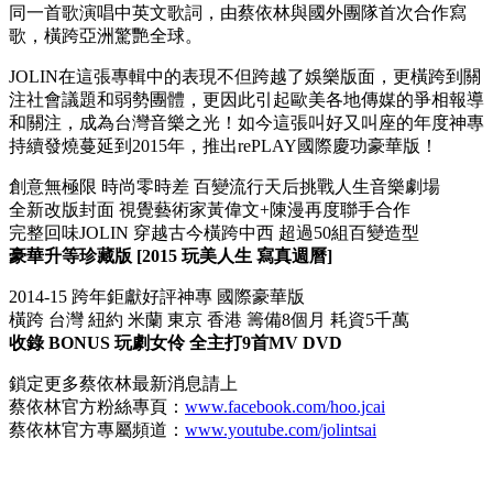
同一首歌演唱中英文歌詞，由蔡依林與國外團隊首次合作寫
歌，橫跨亞洲驚艷全球。
JOLIN在這張專輯中的表現不但跨越了娛樂版面，更橫跨到關
注社會議題和弱勢團體，更因此引起歐美各地傳媒的爭相報導
和關注，成為台灣音樂之光！如今這張叫好又叫座的年度神專
持續發燒蔓延到2015年，推出rePLAY國際慶功豪華版！
創意無極限 時尚零時差 百變流行天后挑戰人生音樂劇場
全新改版封面 視覺藝術家黃偉文+陳漫再度聯手合作
完整回味JOLIN 穿越古今橫跨中西 超過50組百變造型
豪華升等珍藏版 [2015 玩美人生 寫真週曆]
2014-15 跨年鉅獻好評神專 國際豪華版
橫跨 台灣 紐約 米蘭 東京 香港 籌備8個月 耗資5千萬
收錄 BONUS 玩劇女伶 全主打9首MV DVD
鎖定更多蔡依林最新消息請上
蔡依林官方粉絲專頁：
www.facebook.com/hoo.jcai
蔡依林官方專屬頻道：
www.youtube.com/jolintsai