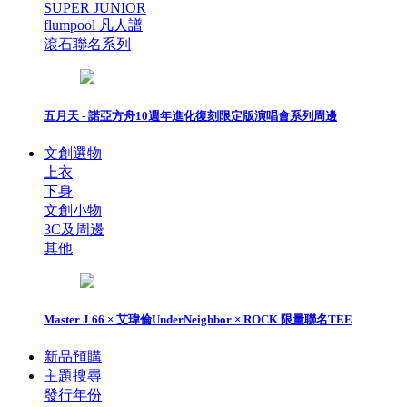
SUPER JUNIOR
flumpool 凡人譜
滾石聯名系列
五月天 - 諾亞方舟10週年進化復刻限定版演唱會系列周邊
文創選物
上衣
下身
文創小物
3C及周邊
其他
Master J 66 × 艾瑋倫UnderNeighbor × ROCK 限量聯名TEE
新品預購
主題搜尋
發行年份