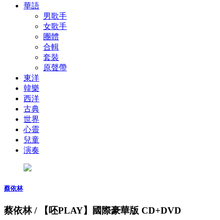
華語
男歌手
女歌手
團體
合輯
套裝
原聲帶
東洋
韓樂
西洋
古典
世界
心靈
兒童
演奏
蔡依林
蔡依林 / 【呸PLAY】國際豪華版 CD+DVD