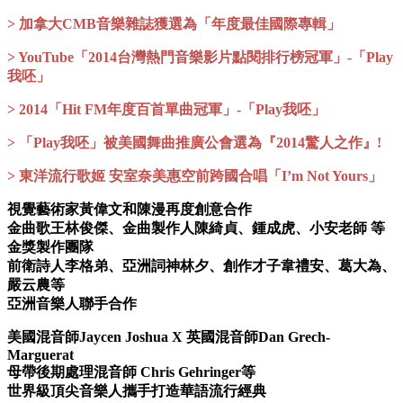
> 加拿大CMB音樂雜誌獲選為「年度最佳國際專輯」
> YouTube「2014台灣熱門音樂影片點閱排行榜冠軍」-「Play
我呸」
> 2014「Hit FM年度百首單曲冠軍」-「Play我呸」
> 「Play我呸」被美國舞曲推廣公會選為『2014驚人之作』!
> 東洋流行歌姬 安室奈美惠空前跨國合唱「I’m Not Yours」
視覺藝術家黃偉文和陳漫再度創意合作
金曲歌王林俊傑、金曲製作人陳綺貞、鍾成虎、小安老師 等
金獎製作團隊
前衛詩人李格弟、亞洲詞神林夕、創作才子韋禮安、葛大為、
嚴云農等
亞洲音樂人聯手合作
美國混音師Jaycen Joshua X 英國混音師Dan Grech-
Marguerat
母帶後期處理混音師 Chris Gehringer等
世界級頂尖音樂人攜手打造華語流行經典