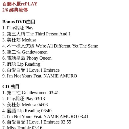
百聽不厭rePLAY
2/6 經典流傳
Bonus DVD曲目
1. Play我呸 Play
2. 第三人稱 The Third Person And I
3. 美杜莎 Medusa
4. 不一樣又怎樣 We're All Different, Yet The Same
5. 第二性 Gentlewomen
6. 電話皇后 Phony Queen
7. 唇語 Lip Reading
8. 自愛自受 I Love, I Embrace
9. I'm Not Yours Feat. NAMIE AMURO
CD 曲目
1. 第二性 Gentlewomen 03:41
2. Play我呸 Play 03:13
3. 美杜莎 Medusa 04:03
4. 唇語 Lip Reading 03:40
5. I'm Not Yours Feat. NAMIE AMURO 03:41
6. 自愛自受 I Love, I Embrace 03:55
7. Miss Trouble 03:16