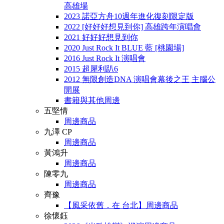
高雄場
2023 諾亞方舟10週年進化復刻限定版
2022 [好好好想見到你] 高雄跨年演唱會
2021 好好好想見到你
2020 Just Rock It BLUE 藍 [桃園場]
2016 Just Rock It 演唱會
2015 超犀利趴6
2012 無限創造DNA 演唱會幕後之王 主腦公
開展
書籍與其他周邊
五堅情
周邊商品
九澤 CP
周邊商品
黃鴻升
周邊商品
陳零九
周邊商品
齊豫
【風采依舊．在 台北】周邊商品
徐懷鈺