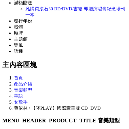
滿額贈送
凡購買滾石30 BD/DVD/書籍 即贈演唱會紀念場刊
一本
發行年份
載體
廠牌
主題館
樂風
語種
主內容區塊
首頁
產品介紹
音樂類型
華語
女歌手
蔡依林 / 【呸PLAY】國際豪華版 CD+DVD
MENU_HEADER_PRODUCT_TITLE
音樂類型