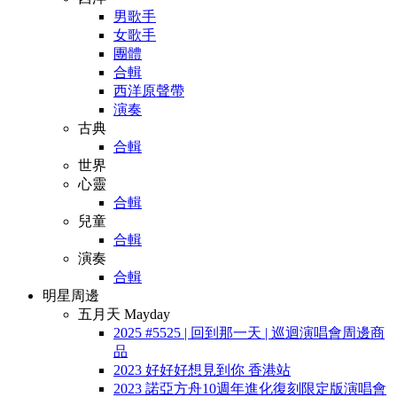
男歌手
女歌手
團體
合輯
西洋原聲帶
演奏
古典
合輯
世界
心靈
合輯
兒童
合輯
演奏
合輯
明星周邊
五月天 Mayday
2025 #5525 | 回到那一天 | 巡迴演唱會周邊商
品
2023 好好好想見到你 香港站
2023 諾亞方舟10週年進化復刻限定版演唱會