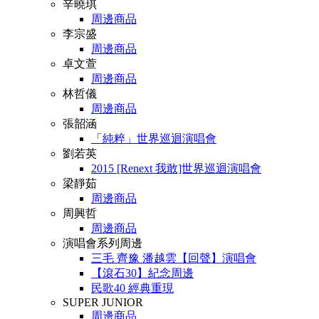
辛曉琪
周邊商品
李宗盛
周邊商品
卓文萱
周邊商品
林哲儀
周邊商品
張韶涵
「純粹」世界巡迴演唱會
劉若英
2015 [Renext 我敢]世界巡迴演唱會
梁靜茹
周邊商品
周興哲
周邊商品
演唱會系列周邊
三毛 齊豫 潘越雲【回聲】演唱會
【滾石30】紀念周邊
民歌40 經典重現
SUPER JUNIOR
周邊商品