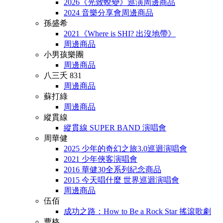
2026《光致蛻變》巡演周邊商品
2024 音樂分享會周邊商品
孫盛希
2021《Where is SHI? 出沒地帶》
周邊商品
小男孩樂團
周邊商品
八三夭 831
周邊商品
蘇打綠
周邊商品
縱貫線
縱貫線 SUPER BAND 演唱會
周華健
2025 少年的奇幻之旅3.0巡迴演唱會
2021 少年俠客演唱會
2016 華健30全系列紀念商品
2015 今天唱什麼 世界巡迴演唱會
周邊商品
伍佰
成功之路：How to Be a Rock Star 搖滾歌劇
曹格