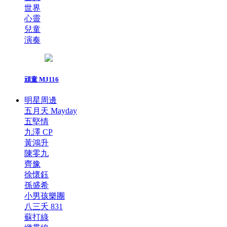
世界
心靈
兒童
演奏
頑童 MJ116
明星周邊
五月天 Mayday
五堅情
九澤 CP
黃鴻升
陳零九
齊豫
徐懷鈺
孫盛希
小男孩樂團
八三夭 831
蘇打綠